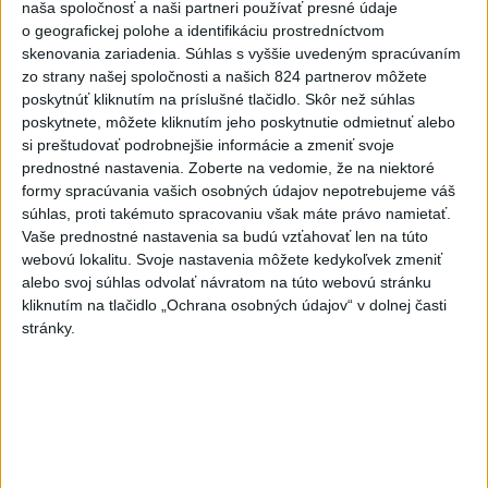
naša spoločnosť a naši partneri používať presné údaje
Priame prenosy z Národnej rady SR
o geografickej polohe a identifikáciu prostredníctvom
skenovania zariadenia. Súhlas s vyššie uvedeným spracúvaním
zo strany našej spoločnosti a našich 824 partnerov môžete
poskytnúť kliknutím na príslušné tlačidlo. Skôr než súhlas
Politika na sociálnych sieťach
poskytnete, môžete kliknutím jeho poskytnutie odmietnuť alebo
si preštudovať podrobnejšie informácie a zmeniť svoje
prednostné nastavenia.
Zoberte na vedomie, že na niektoré
Zobraziť viac
Info
formy spracúvania vašich osobných údajov nepotrebujeme váš
súhlas, proti takémuto spracovaniu však máte právo namietať.
Vaše prednostné nastavenia sa budú vzťahovať len na túto
Najnovšie videá
Najsledovanejšie videá
webovú lokalitu. Svoje nastavenia môžete kedykoľvek zmeniť
alebo svoj súhlas odvolať návratom na túto webovú stránku
TK: Rodinná karta
kliknutím na tlačidlo „Ochrana osobných údajov“ v dolnej časti
stránky.
dnes 21:50
|
Ministerstvo práce, sociálnych vecí
a rodiny SR
|
29
zobrazení
Taraba: Vidieť paniku
dnes 19:32
|
Taraba Tomáš
|
998
zobrazení
ODKAZ TAKÁČOVI A FICOVI Z