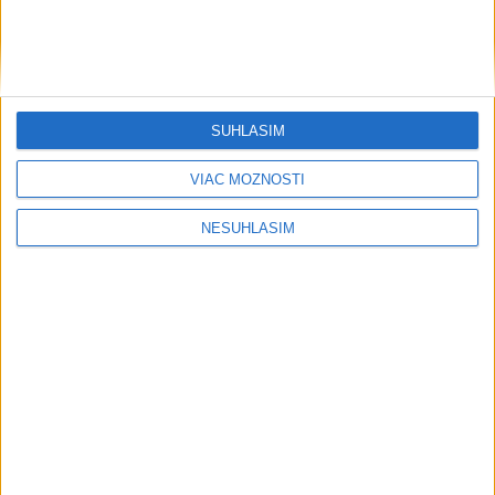
....
SÚHLASÍM
VIAC MOŽNOSTÍ
NESÚHLASÍM
Neprehliadnite