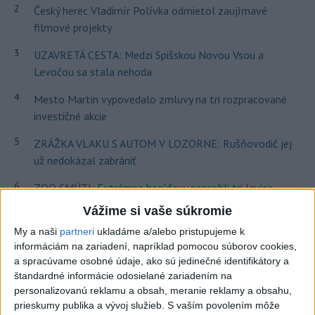
2
Český herec Vladimír Polívka odmietol zaujímavé
filmové projekty
3
UZAVRETÁ CESTA: Medzi Spišskou Novou Vsou a
Levočou sa stala nehoda
4
Mesto Martin vypovedalo zmluvy na tri rozpracované
investičné akcie
5
ZRÁŽKA VLAKU S AUTOM V LOZORNE: Rušňovodič jej
už nedokázal zabrániť
6
ZOO SMÚTI: Extrémne horúčavy neprežili tri levice
Vážime si vaše súkromie
7
TEPLOTNÝ REKORD NA SLOVENSKU: Padol v Kamenici
nad Hronom
My a naši
partneri
ukladáme a/alebo pristupujeme k
informáciám na zariadení, napríklad pomocou súborov cookies,
a spracúvame osobné údaje, ako sú jedinečné identifikátory a
Najnovšie správy na Teraz.sk
štandardné informácie odosielané zariadením na
personalizovanú reklamu a obsah, meranie reklamy a obsahu,
Vyhlásenia
prieskumy publika a vývoj služieb.
S vaším povolením môže