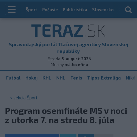
Index
Šport
Počasie
Publicistika
Slovensko
Zahranič
TERAZ
.SK
Spravodajský portál Tlačovej agentúry Slovenskej
republiky
Streda
5. august 2026
Meniny má
Jozefína
Futbal
Hokej
KHL
NHL
Tenis
Tipos Extraliga
Niké 
< sekcia
Šport
Program osemfinále MS v noci
z utorka 7. na stredu 8. júla