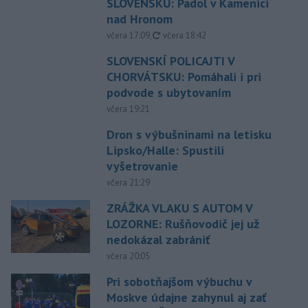
SLOVENSKU: Padol v Kamenici
nad Hronom
aktualizované
včera 17:09
,
včera 18:42
SLOVENSKÍ POLICAJTI V
CHORVÁTSKU: Pomáhali i pri
podvode s ubytovaním
včera 19:21
Dron s výbušninami na letisku
Lipsko/Halle: Spustili
vyšetrovanie
včera 21:29
ZRÁŽKA VLAKU S AUTOM V
LOZORNE: Rušňovodič jej už
nedokázal zabrániť
včera 20:05
Pri sobotňajšom výbuchu v
Moskve údajne zahynul aj zať