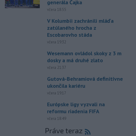
generála Čajka
včera 18:55
V Kolumbii zachránili mláďa
zatúlaného hrocha z
Escobarovho stáda
včera 19:32
Wesemann ovládol skoky z 3 m
dosky a má druhé zlato
včera 21:37
Gutová-Behramiová definitívne
ukončila kariéru
včera 19:17
Európske ligy vyzvali na
reformu riadenia FIFA
včera 18:49
Práve teraz