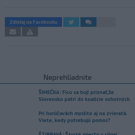
Zdieľaj na Facebooku
Neprehliadnite
ŠIMEČKA: Fico sa bojí priznať,že
Slovensko patrí do koalície ochotných
Pri horúčavách myslite aj na zvieratá.
Viete, kedy potrebujú pomoc?
ŠTIBRAVÁ: Štvrté miesto v silnej