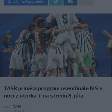
Zdieľaj na Facebooku
TASR prináša program osemfinále MS v
noci z utorka 7. na stredu 8. júla.
Autor
TASR
7. júla 2026 8:18