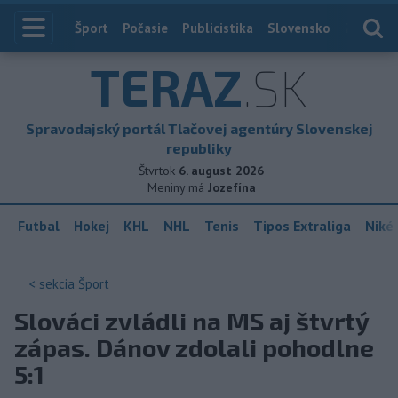
Index
Šport
Počasie
Publicistika
Slovensko
Zahranič
TERAZ
.SK
Spravodajský portál Tlačovej agentúry Slovenskej
republiky
Štvrtok
6. august 2026
Meniny má
Jozefína
Futbal
Hokej
KHL
NHL
Tenis
Tipos Extraliga
Niké 
< sekcia
Šport
Slováci zvládli na MS aj štvrtý
zápas. Dánov zdolali pohodlne
5:1