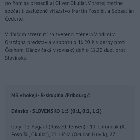
po ňom sa presadil aj Oliver Okuliar. V tretej tretine
spečatili zaslúžené víťazstvo Martin Pospíšil a Sebastián
Čederle.
V ďalšom stretnutí sa zverenci trénera Vladimíra
Országha predstavia v sobotu o 16.20 h v derby proti
Čechom, Dánov čaká v rovnaký deň o 12.20 duel proti
Slovinsku.
MS v hokeji - B-skupina /Fribourg/:
Dánsko - SLOVENSKO 1:5 (0:1, 0:2, 1:2)
Góly: 42. Aagard (Russell, Jensen) - 10. Chromiak (K.
Pospíšil, Okuliar), 21. Liška (Okuliar, Hrivík), 27.