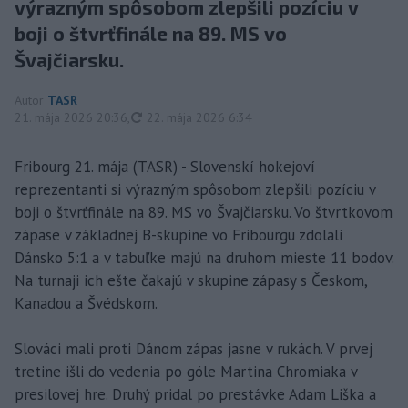
výrazným spôsobom zlepšili pozíciu v
boji o štvrťfinále na 89. MS vo
Švajčiarsku.
Autor
TASR
aktualizované
21. mája 2026 20:36
,
22. mája 2026 6:34
Fribourg 21. mája (TASR) - Slovenskí hokejoví
reprezentanti si výrazným spôsobom zlepšili pozíciu v
boji o štvrťfinále na 89. MS vo Švajčiarsku. Vo štvrtkovom
zápase v základnej B-skupine vo Fribourgu zdolali
Dánsko 5:1 a v tabuľke majú na druhom mieste 11 bodov.
Na turnaji ich ešte čakajú v skupine zápasy s Českom,
Kanadou a Švédskom.
Slováci mali proti Dánom zápas jasne v rukách. V prvej
tretine išli do vedenia po góle Martina Chromiaka v
presilovej hre. Druhý pridal po prestávke Adam Liška a