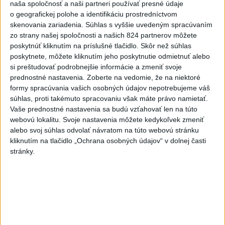
radi, že sme vyhrali za tri body. Som rád, že sme
naša spoločnosť a naši partneri používať presné údaje
výborne hrali presilovky aj oslabenia. Som rád, že
o geografickej polohe a identifikáciu prostredníctvom
skenovania zariadenia. Súhlas s vyššie uvedeným spracúvaním
sme nepoľavili a pokračovali sme v našej hre. Deň
zo strany našej spoločnosti a našich 824 partnerov môžete
voľna pomohol, že sme nešli na ľad a trošku sme
poskytnúť kliknutím na príslušné tlačidlo. Skôr než súhlas
vypli od hokeja. Išli sme si zahrať futbal a pomohlo
poskytnete, môžete kliknutím jeho poskytnutie odmietnuť alebo
to. Prvýkrát som videl, že až po odpískaní sme
si preštudovať podrobnejšie informácie a zmeniť svoje
zistili, že sme dali gól, ale našťastie to tam padlo.
prednostné nastavenia.
Zoberte na vedomie, že na niektoré
formy spracúvania vašich osobných údajov nepotrebujeme váš
Musíme sa pozrieť, ako hrajú Česi, tiež majú
súhlas, proti takémuto spracovaniu však máte právo namietať.
výborný tím. Bude to dôležitý zápas z pohľadu
Vaše prednostné nastavenia sa budú vzťahovať len na túto
tabuľky, ale keď budeme hrať náš hokej, tak
webovú lokalitu. Svoje nastavenia môžete kedykoľvek zmeniť
budeme úspešní.“
alebo svoj súhlas odvolať návratom na túto webovú stránku
kliknutím na tlačidlo „Ochrana osobných údajov“ v dolnej časti
stránky.
tabuľka: