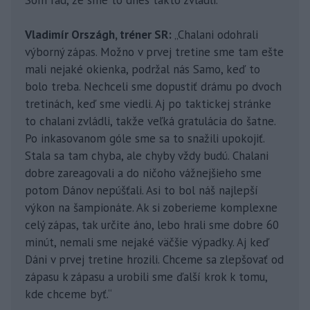
Vladimír Országh, tréner SR:
„Chalani odohrali
výborný zápas. Možno v prvej tretine sme tam ešte
mali nejaké okienka, podržal nás Samo, keď to
bolo treba. Nechceli sme dopustiť drámu po dvoch
tretinách, keď sme viedli. Aj po taktickej stránke
to chalani zvládli, takže veľká gratulácia do šatne.
Po inkasovanom góle sme sa to snažili upokojiť.
Stala sa tam chyba, ale chyby vždy budú. Chalani
dobre zareagovali a do ničoho vážnejšieho sme
potom Dánov nepúšťali. Asi to bol náš najlepší
výkon na šampionáte. Ak si zoberieme komplexne
celý zápas, tak určite áno, lebo hrali sme dobre 60
minút, nemali sme nejaké väčšie výpadky. Aj keď
Dáni v prvej tretine hrozili. Chceme sa zlepšovať od
zápasu k zápasu a urobili sme ďalší krok k tomu,
kde chceme byť.“