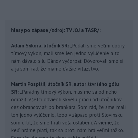
hlasy po zápase /zdroj: TV JOJ a TASR/:
Adam Sýkora, útočník SR:
„Podali sme veľmi dobrý
tímový výkon, mali sme len jedno vylúčenie a to
nám dávalo silu Dánov vyčerpať. Dôverovali sme si
a ja som rád, že máme ďalšie víťazstvo.“
Martin Pospíšil, útočník SR, autor štvrtého gólu
SR:
„Parádny tímový výkon, musíme sa od neho
odraziť. Všetci odviedli skvelú prácu od útočníkov,
cez obrancov až po brankára. Som rád, že sme mali
len jedno vylúčenie, lebo v zápase proti Slovinsku
som cítil, že sme hrali veľa oslabení. A vieme, že
keď hráme piati, tak sa proti nám hrá veľmi ťažko.
Som rád, že sme to dnes takto zvládli.“