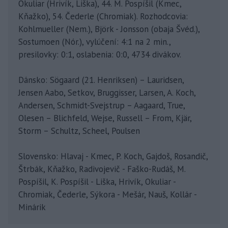
Okuliar (Hrivík, Liška), 44. M. Pospíšil (Kmec,
Kňažko), 54. Čederle (Chromiak). Rozhodcovia:
Kohlmueller (Nem.), Björk - Jonsson (obaja Švéd.),
Sostumoen (Nór.), vylúčení: 4:1 na 2 min.,
presilovky: 0:1, oslabenia: 0:0, 4734 divákov.
Dánsko: Sögaard (21. Henriksen) – Lauridsen,
Jensen Aabo, Setkov, Bruggisser, Larsen, A. Koch,
Andersen, Schmidt-Svejstrup – Aagaard, True,
Olesen – Blichfeld, Wejse, Russell – From, Kjär,
Storm – Schultz, Scheel, Poulsen
Slovensko: Hlavaj - Kmec, P. Koch, Gajdoš, Rosandič,
Štrbák, Kňažko, Radivojevič - Faško-Rudáš, M.
Pospíšil, K. Pospíšil - Liška, Hrivík, Okuliar -
Chromiak, Čederle, Sýkora - Mešár, Nauš, Kollár -
Minárik