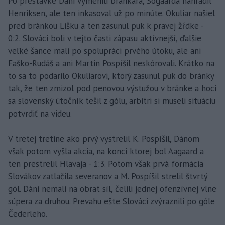
Po prestávke Dáni vymenili brankára, Sögaarda nahradil
Henriksen, ale ten inkasoval už po minúte. Okuliar našiel
pred bránkou Lišku a ten zasunul puk k pravej žŕdke -
0:2. Slováci boli v tejto časti zápasu aktívnejší, ďalšie
veľké šance mali po spolupráci prvého útoku, ale ani
Faško-Rudáš a ani Martin Pospíšil neskórovali. Krátko na
to sa to podarilo Okuliarovi, ktorý zasunul puk do bránky
tak, že ten zmizol pod penovou výstužou v bránke a hoci
sa slovenský útočník tešil z gólu, arbitri si museli situáciu
potvrdiť na videu.
V tretej tretine ako prvý vystrelil K. Pospíšil, Dánom
však potom vyšla akcia, na konci ktorej bol Aagaard a
ten prestrelil Hlavaja - 1:3. Potom však prvá formácia
Slovákov zatlačila severanov a M. Pospíšil strelil štvrtý
gól. Dáni nemali na obrat síl, čelili jednej ofenzívnej vlne
súpera za druhou. Prevahu ešte Slováci zvýraznili po góle
Čederleho.