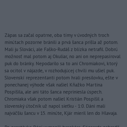
Zápas sa začal opatrne, oba tímy v úvodných troch
minútach pozorne bránili a prvá šanca prišla až potom.
Mali ju Slováci, ale Faško-Rudáš z blízka netrafil. Dobrú
možnosť mal potom aj Okuliar, no ani on neprepasíroval
puk do bránky. Nepodarilo sa to ani Chromiakovi, ktorý
sa ocitol v nájazde, v rozhodujúcej chvíli mu ušiel puk.
Slovenskí reprezentanti potom hrali presilovku, ešte v
ponechanej výhode však našiel Kňažko Martina
Pospíšila, ale ani táto šanca nepriniesla úspech.
Chromiaka však potom našiel Kristián Pospíšil a
slovenský útočník už napol sieťku - 1:0. Dáni mali
najväčšiu šancu v 15. minúte, Kjär mieril len do Hlavaja.