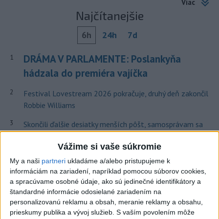
Viac
Najčítanejšie
6h
24h
7d
DRÁMA V PARLAMENTE: Poslankyňa
1
hádzala do premiéra vajíčka
2
Festival Lovestream 2026 pokračuje, druhý deň zakončil
Robbie Williams
3
Skončili ďalšie desiatky menších pôšt, samosprávam sa
to nepáči
Vážime si vaše súkromie
4
SMRŤ V HORÁCH: V Západných Tatrách zomrel 76-ročný
My a naši
partneri
ukladáme a/alebo pristupujeme k
turista
informáciám na zariadení, napríklad pomocou súborov cookies,
a spracúvame osobné údaje, ako sú jedinečné identifikátory a
5
VEĽKÁ PREDPOVEĎ POČASIA: Extrémne horúčavy
štandardné informácie odosielané zariadením na
ustúpili. Alebo žeby nie?
personalizovanú reklamu a obsah, meranie reklamy a obsahu,
prieskumy publika a vývoj služieb.
S vaším povolením môže
6
Prešov remizoval v domácom dueli 3. kola s Liptovským