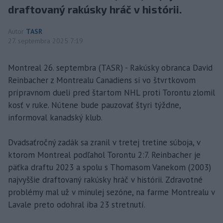
draftovaný rakúsky hráč v histórii.
Autor
TASR
27. septembra 2025 7:19
Montreal 26. septembra (TASR) - Rakúsky obranca David
Reinbacher z Montrealu Canadiens si vo štvrtkovom
prípravnom dueli pred štartom NHL proti Torontu zlomil
kosť v ruke. Nútene bude pauzovať štyri týždne,
informoval kanadský klub.
Dvadsaťročný zadák sa zranil v tretej tretine súboja, v
ktorom Montreal podľahol Torontu 2:7. Reinbacher je
päťka draftu 2023 a spolu s Thomasom Vanekom (2003)
najvyššie draftovaný rakúsky hráč v histórii. Zdravotné
problémy mal už v minulej sezóne, na farme Montrealu v
Lavale preto odohral iba 23 stretnutí.