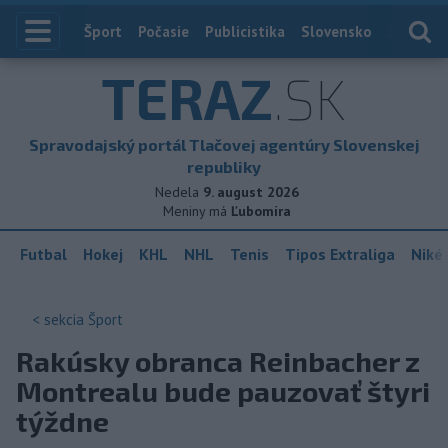
Index
Šport
Počasie
Publicistika
Slovensko
Zahranič
TERAZ
.SK
Spravodajský portál Tlačovej agentúry Slovenskej
republiky
Nedela
9. august 2026
Meniny má
Ľubomíra
Futbal
Hokej
KHL
NHL
Tenis
Tipos Extraliga
Niké 
< sekcia
Šport
Rakúsky obranca Reinbacher z
Montrealu bude pauzovať štyri
týždne