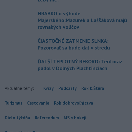
HRABKO o výhode
Majerského:Mazurek a Laššáková majú
rovnakých voličov
ČIASTOČNÉ ZATMENIE SLNKA:
Pozorovať sa bude dať v stredu
ĎALŠÍ TEPLOTNÝ REKORD: Tentoraz
padol v Dolných Plachtinciach
Aktuálne témy:
Kvízy
Podcasty
Rok Ľ.Štúra
Turizmus
Cestovanie
Rok dobrovoľníctva
Dielo týždňa
Referendum
MS v hokeji