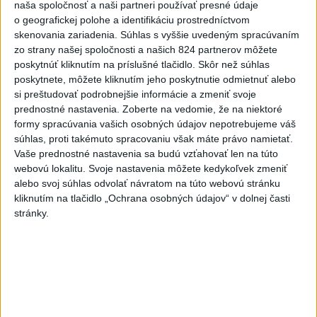
naša spoločnosť a naši partneri používať presné údaje
Mikulášom
o geografickej polohe a identifikáciu prostredníctvom
skenovania zariadenia. Súhlas s vyššie uvedeným spracúvaním
7
OTESTUJTE SA: Rozumiete slovenským nárečiam? Tieto
zo strany našej spoločnosti a našich 824 partnerov môžete
slová vás potrápia
poskytnúť kliknutím na príslušné tlačidlo. Skôr než súhlas
poskytnete, môžete kliknutím jeho poskytnutie odmietnuť alebo
si preštudovať podrobnejšie informácie a zmeniť svoje
Najnovšie správy na Teraz.sk
prednostné nastavenia.
Zoberte na vedomie, že na niektoré
Vyhlásenia
formy spracúvania vašich osobných údajov nepotrebujeme váš
súhlas, proti takémuto spracovaniu však máte právo namietať.
Priame prenosy z Národnej rady SR
Vaše prednostné nastavenia sa budú vzťahovať len na túto
webovú lokalitu. Svoje nastavenia môžete kedykoľvek zmeniť
alebo svoj súhlas odvolať návratom na túto webovú stránku
kliknutím na tlačidlo „Ochrana osobných údajov“ v dolnej časti
stránky.
Politika na sociálnych sieťach
Zobraziť viac
Info
Najnovšie videá
Najsledovanejšie videá