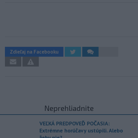
Zdieľaj na Facebooku
Neprehliadnite
VEĽKÁ PREDPOVEĎ POČASIA:
Extrémne horúčavy ustúpili. Alebo
žeby nie?