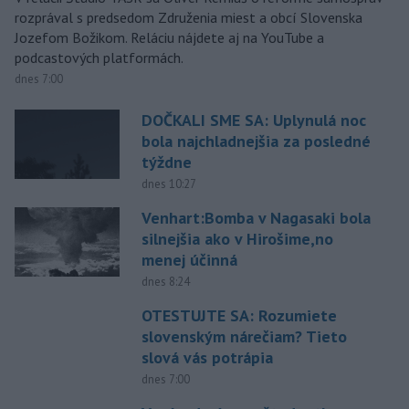
rozprával s predsedom Združenia miest a obcí Slovenska
Jozefom Božikom. Reláciu nájdete aj na YouTube a
podcastových platformách.
dnes 7:00
DOČKALI SME SA: Uplynulá noc
bola najchladnejšia za posledné
týždne
dnes 10:27
Venhart:Bomba v Nagasaki bola
silnejšia ako v Hirošime,no
menej účinná
dnes 8:24
OTESTUJTE SA: Rozumiete
slovenským nárečiam? Tieto
slová vás potrápia
dnes 7:00