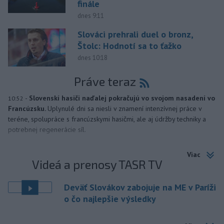
finále
dnes 9:11
Slováci prehrali duel o bronz,
Štolc: Hodnotí sa to ťažko
dnes 10:18
Práve teraz
-
Slovenskí hasiči naďalej pokračujú vo svojom nasadení vo
10:52
Francúzsku.
Uplynulé dni sa niesli v znamení intenzívnej práce v
teréne, spolupráce s francúzskymi hasičmi, ale aj údržby techniky a
potrebnej regenerácie síl.
Viac
Videá a prenosy TASR TV
Deväť Slovákov zabojuje na ME v Paríži
o čo najlepšie výsledky