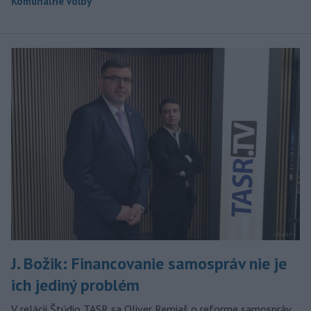
Komunálne voľby
J. Božik: Financovanie samospráv nie je
ich jediný problém
V relácii Štúdio TASR sa Oliver Remiaš o reforme samospráv