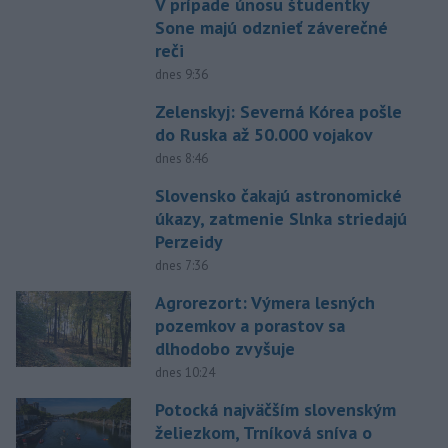
V prípade únosu študentky
Sone majú odznieť záverečné
reči
dnes 9:36
Zelenskyj: Severná Kórea pošle
do Ruska až 50.000 vojakov
dnes 8:46
Slovensko čakajú astronomické
úkazy, zatmenie Slnka striedajú
Perzeidy
dnes 7:36
Agrorezort: Výmera lesných
pozemkov a porastov sa
dlhodobo zvyšuje
dnes 10:24
Potocká najväčším slovenským
želiezkom, Trníková sníva o