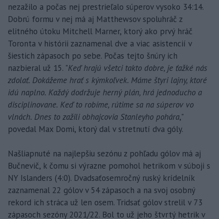
nezažilo a počas nej prestrieľalo súperov vysoko 34:14.
Dobrú formu v nej má aj Matthewsov spoluhráč z
elitného útoku Mitchell Marner, ktorý ako prvý hráč
Toronta v histórii zaznamenal dve a viac asistencií v
šiestich zápasoch po sebe. Počas tejto šnúry ich
nazbieral už 15. "
Keď hrajú všetci takto dobre, je ťažké nás
zdolať. Dokážeme hrať s kýmkoľvek. Máme štyri lajny, ktoré
idú naplno. Každý dodržuje herný plán, hrá jednoducho a
disciplinovane. Keď to robíme, rútime sa na súperov vo
vlnách. Dnes to zažili obhajcovia Stanleyho pohára
,"
povedal Max Domi, ktorý dal v stretnutí dva góly.
Našliapnuté na najlepšiu sezónu z pohľadu gólov má aj
Bučnevič, k čomu si výrazne pomohol hetrikom v súboji s
NY Islanders (4:0). Dvadsaťosemročný ruský krídelník
zaznamenal 22 gólov v 54 zápasoch a na svoj osobný
rekord ich stráca už len osem. Tridsať gólov strelil v 73
zápasoch sezóny 2021/22. Bol to už jeho štvrtý hetrik v