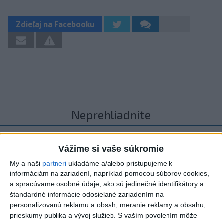
Zdieľaj na Facebooku
Neprehliadnite
VEĽKÁ PREDPOVEĎ POČASIA:
Vážime si vaše súkromie
Extrémne horúčavy ustúpili. Alebo
žeby nie?
My a naši
partneri
ukladáme a/alebo pristupujeme k
informáciám na zariadení, napríklad pomocou súborov cookies,
HRABKO o výhode
a spracúvame osobné údaje, ako sú jedinečné identifikátory a
štandardné informácie odosielané zariadením na
Majerského:Mazurek a Laššáková majú
personalizovanú reklamu a obsah, meranie reklamy a obsahu,
rovnakých voličov
prieskumy publika a vývoj služieb.
S vaším povolením môže