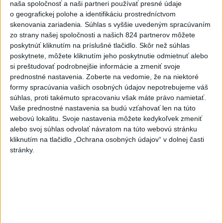
naša spoločnosť a naši partneri používať presné údaje
ČIASTOČNÉ ZATMENIE SLNKA:
o geografickej polohe a identifikáciu prostredníctvom
Pozorovať sa bude dať v stredu
skenovania zariadenia. Súhlas s vyššie uvedeným spracúvaním
zo strany našej spoločnosti a našich 824 partnerov môžete
ĎALŠÍ TEPLOTNÝ REKORD: Tentoraz
poskytnúť kliknutím na príslušné tlačidlo. Skôr než súhlas
padol v Dolných Plachtinciach
poskytnete, môžete kliknutím jeho poskytnutie odmietnuť alebo
si preštudovať podrobnejšie informácie a zmeniť svoje
prednostné nastavenia.
Zoberte na vedomie, že na niektoré
formy spracúvania vašich osobných údajov nepotrebujeme váš
Aktuálne témy:
Kvízy
Podcasty
Rok Ľ.Štúra
súhlas, proti takémuto spracovaniu však máte právo namietať.
Vaše prednostné nastavenia sa budú vzťahovať len na túto
Turizmus
Cestovanie
Rok dobrovoľníctva
webovú lokalitu. Svoje nastavenia môžete kedykoľvek zmeniť
alebo svoj súhlas odvolať návratom na túto webovú stránku
Dielo týždňa
Referendum
MS v hokeji
kliknutím na tlačidlo „Ochrana osobných údajov“ v dolnej časti
stránky.
Komunálne voľby