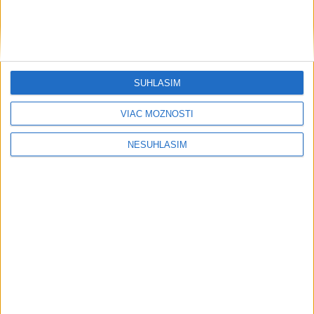
Húsíovia sa prihlásili k útoku na
ropnú rafinériu v Saudskej Arábii
dnes 9:35
Indonézia z dôvodu lesného požiaru uzavrela národný park
SÚHLASÍM
VIAC MOŽNOSTÍ
Zelenskyj: Severná Kórea pošle do Ruska až 50.000 vojakov
NESÚHLASÍM
Venhart:Bomba v Nagasaki bola silnejšia ako v Hirošime,no
menej účinná
Ekonomika
Informačné modelovanie stavieb
mení spôsob navrhovania aj stavania
včera 19:18
Vysoké Tatry zaviedli systém evidencie hostí prepojený s