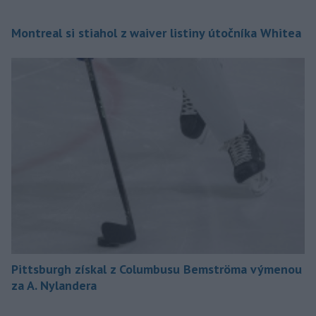
Montreal si stiahol z waiver listiny útočníka Whitea
Pittsburgh získal z Columbusu Bemströma výmenou
za A. Nylandera