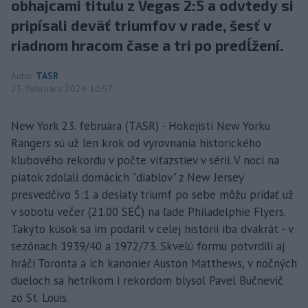
obhajcami titulu z Vegas 2:5 a odvtedy si
pripísali deväť triumfov v rade, šesť v
riadnom hracom čase a tri po predĺžení.
Autor
TASR
23. februára 2024 10:57
New York 23. februára (TASR) - Hokejisti New Yorku
Rangers sú už len krok od vyrovnania historického
klubového rekordu v počte víťazstiev v sérii. V noci na
piatok zdolali domácich "diablov" z New Jersey
presvedčivo 5:1 a desiaty triumf po sebe môžu pridať už
v sobotu večer (21.00 SEČ) na ľade Philadelphie Flyers.
Takýto kúsok sa im podaril v celej histórii iba dvakrát - v
sezónach 1939/40 a 1972/73. Skvelú formu potvrdili aj
hráči Toronta a ich kanonier Auston Matthews, v nočných
dueloch sa hetrikom i rekordom blysol Pavel Bučnevič
zo St. Louis.