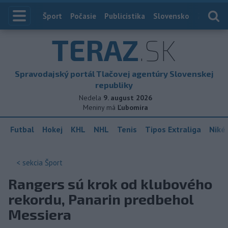
Index
Šport
Počasie
Publicistika
Slovensko
Zahranič
TERAZ
.SK
Spravodajský portál Tlačovej agentúry Slovenskej
republiky
Nedela
9. august 2026
Meniny má
Ľubomíra
Futbal
Hokej
KHL
NHL
Tenis
Tipos Extraliga
Niké 
< sekcia
Šport
Rangers sú krok od klubového
rekordu, Panarin predbehol
Messiera