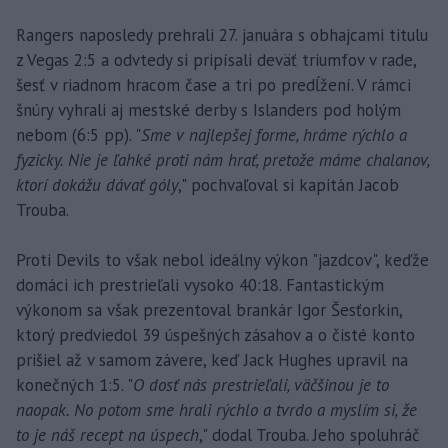
Rangers naposledy prehrali 27. januára s obhajcami titulu
z Vegas 2:5 a odvtedy si pripísali deväť triumfov v rade,
šesť v riadnom hracom čase a tri po predĺžení. V rámci
šnúry vyhrali aj mestské derby s Islanders pod holým
nebom (6:5 pp). "
Sme v najlepšej forme, hráme rýchlo a
fyzicky. Nie je ľahké proti nám hrať, pretože máme chalanov,
ktorí dokážu dávať góly
," pochvaľoval si kapitán Jacob
Trouba.
Proti Devils to však nebol ideálny výkon "jazdcov", keďže
domáci ich prestrieľali vysoko 40:18. Fantastickým
výkonom sa však prezentoval brankár Igor Šesťorkin,
ktorý predviedol 39 úspešných zásahov a o čisté konto
prišiel až v samom závere, keď Jack Hughes upravil na
konečných 1:5. "
O dosť nás prestrieľali, väčšinou je to
naopak. No potom sme hrali rýchlo a tvrdo a myslím si, že
to je náš recept na úspech
," dodal Trouba. Jeho spoluhráč