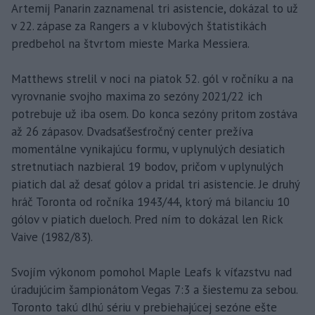
Artemij Panarin zaznamenal tri asistencie, dokázal to už
v 22. zápase za Rangers a v klubových štatistikách
predbehol na štvrtom mieste Marka Messiera.
Matthews strelil v noci na piatok 52. gól v ročníku a na
vyrovnanie svojho maxima zo sezóny 2021/22 ich
potrebuje už iba osem. Do konca sezóny pritom zostáva
až 26 zápasov. Dvadsaťšesťročný center prežíva
momentálne vynikajúcu formu, v uplynulých desiatich
stretnutiach nazbieral 19 bodov, pričom v uplynulých
piatich dal až desať gólov a pridal tri asistencie. Je druhý
hráč Toronta od ročníka 1943/44, ktorý má bilanciu 10
gólov v piatich dueloch. Pred ním to dokázal len Rick
Vaive (1982/83).
Svojím výkonom pomohol Maple Leafs k víťazstvu nad
úradujúcim šampionátom Vegas 7:3 a šiestemu za sebou.
Toronto takú dlhú sériu v prebiehajúcej sezóne ešte