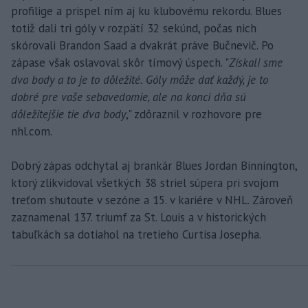
profilige a prispel ním aj ku klubovému rekordu. Blues
totiž dali tri góly v rozpätí 32 sekúnd, počas nich
skórovali Brandon Saad a dvakrát práve Bučnevič. Po
zápase však oslavoval skôr tímový úspech. "
Získali sme
dva body a to je to dôležité. Góly môže dať každý, je to
dobré pre vaše sebavedomie, ale na konci dňa sú
dôležitejšie tie dva body
," zdôraznil v rozhovore pre
nhl.com.
Dobrý zápas odchytal aj brankár Blues Jordan Binnington,
ktorý zlikvidoval všetkých 38 striel súpera pri svojom
treťom shutoute v sezóne a 15. v kariére v NHL. Zároveň
zaznamenal 137. triumf za St. Louis a v historických
tabuľkách sa dotiahol na tretieho Curtisa Josepha.