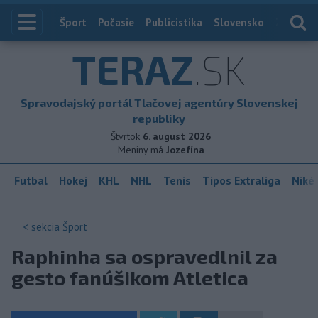
Index
Šport
Počasie
Publicistika
Slovensko
Zahranič
TERAZ
.SK
Spravodajský portál Tlačovej agentúry Slovenskej
republiky
Štvrtok
6. august 2026
Meniny má
Jozefína
Futbal
Hokej
KHL
NHL
Tenis
Tipos Extraliga
Niké 
< sekcia
Šport
Raphinha sa ospravedlnil za
gesto fanúšikom Atletica