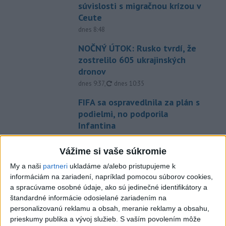
súvislosti s migračnou krízou v
Ceute
dnes 8:48
NOČNÝ ÚTOK: Rusko tvrdí, že
zostrelilo 605 ukrajinských
dronov
aktualizované
dnes 9:37
,
dnes 10:35
FIFA sa ospravedlnila za plán s
podielmi, no podporila
Infantina
aktualizované
dnes 6:47
,
dnes 7:10
Vážime si vaše súkromie
Prokop odchádza z MŠK Žilina
na hosťovanie do Interu Turku
My a naši
partneri
ukladáme a/alebo pristupujeme k
informáciám na zariadení, napríklad pomocou súborov cookies,
dnes 10:13
a spracúvame osobné údaje, ako sú jedinečné identifikátory a
Práve teraz
štandardné informácie odosielané zariadením na
personalizovanú reklamu a obsah, meranie reklamy a obsahu,
-
Severná Kórea vo štvrtok odpálila najmenej jeden
11:29
prieskumy publika a vývoj služieb.
S vaším povolením môže