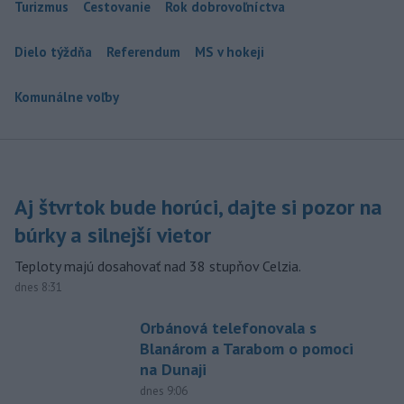
Turizmus
Cestovanie
Rok dobrovoľníctva
Dielo týždňa
Referendum
MS v hokeji
Komunálne voľby
Aj štvrtok bude horúci, dajte si pozor na
búrky a silnejší vietor
Teploty majú dosahovať nad 38 stupňov Celzia.
dnes 8:31
Orbánová telefonovala s
Blanárom a Tarabom o pomoci
na Dunaji
dnes 9:06