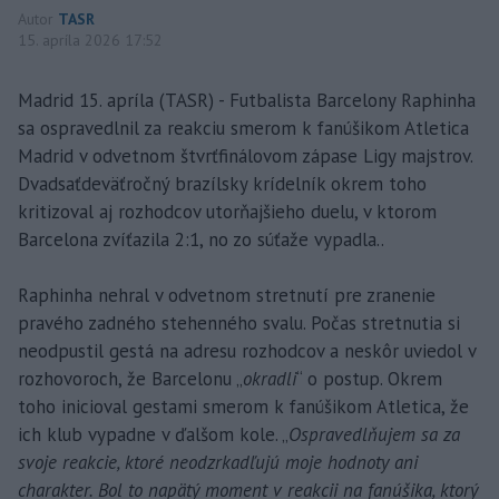
Autor
TASR
15. apríla 2026 17:52
Madrid 15. apríla (TASR) - Futbalista Barcelony Raphinha
sa ospravedlnil za reakciu smerom k fanúšikom Atletica
Madrid v odvetnom štvrťfinálovom zápase Ligy majstrov.
Dvadsaťdeväťročný brazílsky krídelník okrem toho
kritizoval aj rozhodcov utorňajšieho duelu, v ktorom
Barcelona zvíťazila 2:1, no zo súťaže vypadla..
Raphinha nehral v odvetnom stretnutí pre zranenie
pravého zadného stehenného svalu. Počas stretnutia si
neodpustil gestá na adresu rozhodcov a neskôr uviedol v
rozhovoroch, že Barcelonu „
okradli
“ o postup. Okrem
toho inicioval gestami smerom k fanúšikom Atletica, že
ich klub vypadne v ďalšom kole. „
Ospravedlňujem sa za
svoje reakcie, ktoré neodzrkadľujú moje hodnoty ani
charakter. Bol to napätý moment v reakcii na fanúšika, ktorý