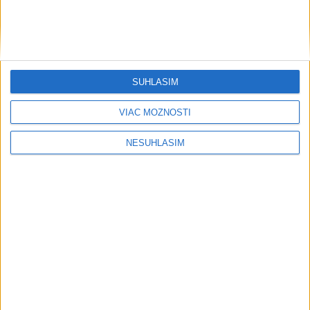
SÚHLASÍM
VIAC MOŽNOSTÍ
NESÚHLASÍM
....