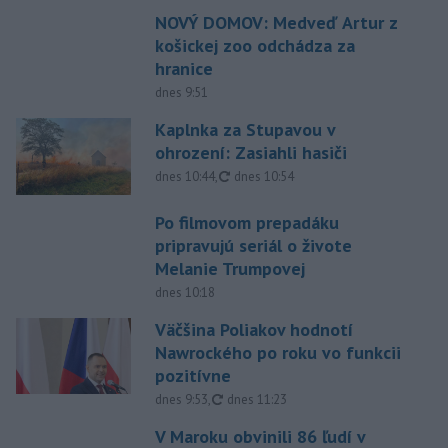
NOVÝ DOMOV: Medveď Artur z
košickej zoo odchádza za
hranice
dnes 9:51
Kaplnka za Stupavou v
ohrození: Zasiahli hasiči
aktualizované
dnes 10:44
,
dnes 10:54
Po filmovom prepadáku
pripravujú seriál o živote
Melanie Trumpovej
dnes 10:18
Väčšina Poliakov hodnotí
Nawrockého po roku vo funkcii
pozitívne
aktualizované
dnes 9:53
,
dnes 11:23
V Maroku obvinili 86 ľudí v