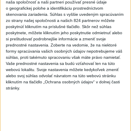
neidentifikovaný
projektil smerom k Japonskému moru, uviedla
naša spoločnosť a naši partneri používať presné údaje
juhokórejská armáda.
o geografickej polohe a identifikáciu prostredníctvom
skenovania zariadenia. Súhlas s vyššie uvedeným spracúvaním
zo strany našej spoločnosti a našich 824 partnerov môžete
Viac
Videá a prenosy TASR TV
poskytnúť kliknutím na príslušné tlačidlo. Skôr než súhlas
poskytnete, môžete kliknutím jeho poskytnutie odmietnuť alebo
si preštudovať podrobnejšie informácie a zmeniť svoje
TK Ministra pôdohospodárstva SR R.
prednostné nastavenia.
Zoberte na vedomie, že na niektoré
Takača
formy spracúvania vašich osobných údajov nepotrebujeme váš
súhlas, proti takémuto spracovaniu však máte právo namietať.
Vaše prednostné nastavenia sa budú vzťahovať len na túto
Viac
webovú lokalitu. Svoje nastavenia môžete kedykoľvek zmeniť
Najčítanejšie
alebo svoj súhlas odvolať návratom na túto webovú stránku
kliknutím na tlačidlo „Ochrana osobných údajov“ v dolnej časti
6h
24h
7d
stránky.
Český herec Vladimír Polívka odmietol
1
zaujímavé filmové projekty
2
Predstavitelia Mladého Hlasu podali trestné oznámenie
na I. Korčoka