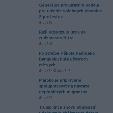
Generálna prokuratúra podala
pre určenie volebných obvodov
8 protestov
dnes 9:03
Raši odsudzuje útok na
cudzincov v Nitre
dnes 8:41
Po streľbe v škole neďaleko
Bangkoku hlásia štyroch
mŕtvych
aktualizované
dnes 6:34
,
dnes 8:13
Maroko je pripravené
spolupracovať na návrate
neplnoletých migrantov
dnes 6:32
Trump chce znovu obmedziť
udeľovanie občianstva deťom