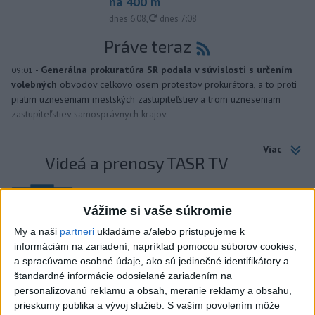
na 400 m
aktualizované
dnes 6:08
,
dnes 7:08
Práve teraz
-
Generálna prokuratúra SR podala v súvislosti s určením
09:01
volebných
obvodov celkovo osem protestov prokurátora, a to proti
piatim uzneseniam mestských zastupiteľstiev a trom uzneseniam
zastupiteľstiev samosprávnych krajov.
Viac
Videá a prenosy TASR TV
Deväť Slovákov zabojuje na ME v Paríži
o čo najlepšie výsledky
Vážime si vaše súkromie
My a naši
partneri
ukladáme a/alebo pristupujeme k
informáciám na zariadení, napríklad pomocou súborov cookies,
Viac
a spracúvame osobné údaje, ako sú jedinečné identifikátory a
Najčítanejšie
štandardné informácie odosielané zariadením na
personalizovanú reklamu a obsah, meranie reklamy a obsahu,
6h
24h
7d
prieskumy publika a vývoj služieb.
S vaším povolením môže