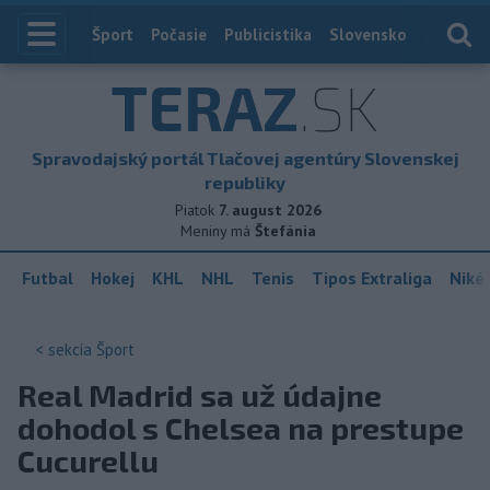
Index
Šport
Počasie
Publicistika
Slovensko
Zahranič
TERAZ
.SK
Spravodajský portál Tlačovej agentúry Slovenskej
republiky
Piatok
7. august 2026
Meniny má
Štefánia
Futbal
Hokej
KHL
NHL
Tenis
Tipos Extraliga
Niké 
< sekcia
Šport
Real Madrid sa už údajne
dohodol s Chelsea na prestupe
Cucurellu