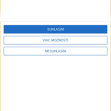
....
SÚHLASÍM
VIAC MOŽNOSTÍ
NESÚHLASÍM
....