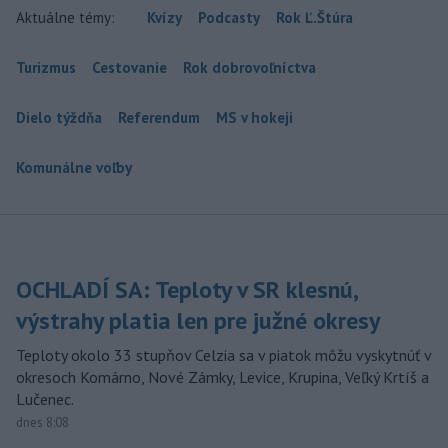
Aktuálne témy:
Kvízy
Podcasty
Rok Ľ.Štúra
Turizmus
Cestovanie
Rok dobrovoľníctva
Dielo týždňa
Referendum
MS v hokeji
Komunálne voľby
OCHLADÍ SA: Teploty v SR klesnú,
výstrahy platia len pre južné okresy
Teploty okolo 33 stupňov Celzia sa v piatok môžu vyskytnúť v
okresoch Komárno, Nové Zámky, Levice, Krupina, Veľký Krtíš a
Lučenec.
dnes 8:08