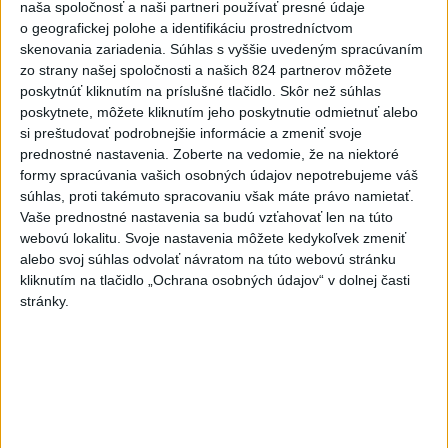
naša spoločnosť a naši partneri používať presné údaje
Po streľbe v škole neďaleko Bangkoku
1
o geografickej polohe a identifikáciu prostredníctvom
hlásia štyroch mŕtvych
skenovania zariadenia. Súhlas s vyššie uvedeným spracúvaním
zo strany našej spoločnosti a našich 824 partnerov môžete
2
poskytnúť kliknutím na príslušné tlačidlo. Skôr než súhlas
Kruhová križovatka v Poprade v smere z Hozelca bude
poskytnete, môžete kliknutím jeho poskytnutie odmietnuť alebo
hotová budúci rok
si preštudovať podrobnejšie informácie a zmeniť svoje
3
prednostné nastavenia.
Zoberte na vedomie, že na niektoré
Prešovský kraj vyzýva k využitiu bezplatného parkoviska v
formy spracúvania vašich osobných údajov nepotrebujeme váš
Tatrách
súhlas, proti takémuto spracovaniu však máte právo namietať.
4
Vaše prednostné nastavenia sa budú vzťahovať len na túto
V Košiciach Nad jazerom začína výstavba
webovú lokalitu. Svoje nastavenia môžete kedykoľvek zmeniť
chodníka,otvorili aj pumptrack
alebo svoj súhlas odvolať návratom na túto webovú stránku
5
kliknutím na tlačidlo „Ochrana osobných údajov“ v dolnej časti
ÚPLNÉ ZATMENIE SLNKA: Časť Európy zahalí tma,
stránky.
hrozia dôsledky
6
Historik Zajac: Územie Slovenska bolo jadrom poľsko-
uhorských vzťahov
7
Mesto Martin vypovedalo zmluvy na tri rozpracované
investičné akcie