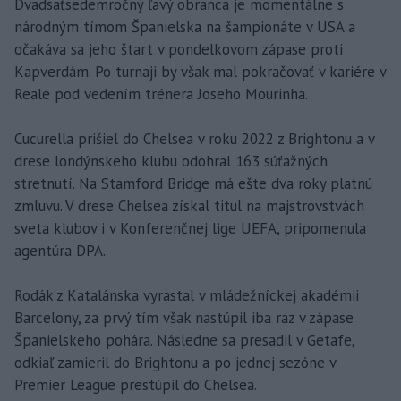
Dvadsaťsedemročný ľavý obranca je momentálne s
národným tímom Španielska na šampionáte v USA a
očakáva sa jeho štart v pondelkovom zápase proti
Kapverdám. Po turnaji by však mal pokračovať v kariére v
Reale pod vedením trénera Joseho Mourinha.
Cucurella prišiel do Chelsea v roku 2022 z Brightonu a v
drese londýnskeho klubu odohral 163 súťažných
stretnutí. Na Stamford Bridge má ešte dva roky platnú
zmluvu. V drese Chelsea získal titul na majstrovstvách
sveta klubov i v Konferenčnej lige UEFA, pripomenula
agentúra DPA.
Rodák z Katalánska vyrastal v mládežníckej akadémii
Barcelony, za prvý tím však nastúpil iba raz v zápase
Španielskeho pohára. Následne sa presadil v Getafe,
odkiaľ zamieril do Brightonu a po jednej sezóne v
Premier League prestúpil do Chelsea.