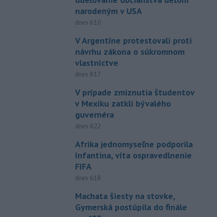
narodeným v USA
dnes 6:10
V Argentíne protestovali proti
návrhu zákona o súkromnom
vlastníctve
dnes 8:17
V prípade zmiznutia študentov
v Mexiku zatkli bývalého
guvernéra
dnes 6:22
Afrika jednomyseľne podporila
Infantina, víta ospravedlnenie
FIFA
dnes 6:18
Machata šiesty na stovke,
Gymerská postúpila do finále