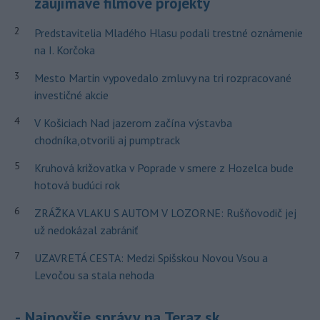
zaujímavé filmové projekty
2
Predstavitelia Mladého Hlasu podali trestné oznámenie
na I. Korčoka
3
Mesto Martin vypovedalo zmluvy na tri rozpracované
investičné akcie
4
V Košiciach Nad jazerom začína výstavba
chodníka,otvorili aj pumptrack
5
Kruhová križovatka v Poprade v smere z Hozelca bude
hotová budúci rok
6
ZRÁŽKA VLAKU S AUTOM V LOZORNE: Rušňovodič jej
už nedokázal zabrániť
7
UZAVRETÁ CESTA: Medzi Spišskou Novou Vsou a
Levočou sa stala nehoda
Najnovšie správy na Teraz.sk