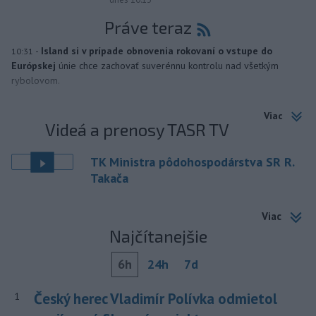
Práve teraz
-
Island si v prípade obnovenia rokovaní o vstupe do
10:31
Európskej
únie chce zachovať suverénnu kontrolu nad všetkým
rybolovom.
Viac
Videá a prenosy TASR TV
TK Ministra pôdohospodárstva SR R.
Takača
Viac
Najčítanejšie
6h
24h
7d
Český herec Vladimír Polívka odmietol
1