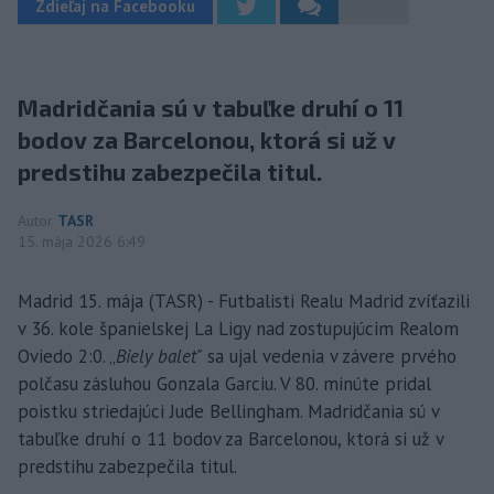
Zdieľaj na Facebooku
Madridčania sú v tabuľke druhí o 11
bodov za Barcelonou, ktorá si už v
predstihu zabezpečila titul.
Autor
TASR
15. mája 2026 6:49
Madrid 15. mája (TASR) - Futbalisti Realu Madrid zvíťazili
v 36. kole španielskej La Ligy nad zostupujúcim Realom
Oviedo 2:0. „
Biely balet"
sa ujal vedenia v závere prvého
polčasu zásluhou Gonzala Garciu. V 80. minúte pridal
poistku striedajúci Jude Bellingham. Madridčania sú v
tabuľke druhí o 11 bodov za Barcelonou, ktorá si už v
predstihu zabezpečila titul.