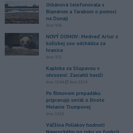
Orbánová telefonovala s
Blanárom a Tarabom o pomoci
na Dunaji
dnes 9:06
NOVÝ DOMOV: Medveď Artur z
košickej zoo odchádza za
hranice
dnes 9:51
Kaplnka za Stupavou v
ohrození: Zasiahli hasiči
aktualizované
dnes 10:44
,
dnes 10:54
Po filmovom prepadáku
pripravujú seriál o živote
Melanie Trumpovej
dnes 10:18
Väčšina Poliakov hodnotí
Nawrockého po roku vo funkcii