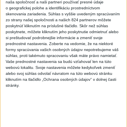
služieb
naša spoločnosť a naši partneri používať presné údaje
dnes 08:02
|
Sloboda a Solidarita
|
164
o geografickej polohe a identifikáciu prostredníctvom
zobrazení
skenovania zariadenia. Súhlas s vyššie uvedeným spracúvaním
zo strany našej spoločnosti a našich 824 partnerov môžete
L. MIKULÁŠ 🤍💙❤️ bol zábavný,)
poskytnúť kliknutím na príslušné tlačidlo. Skôr než súhlas
dnes 07:50
|
Hnutie SLOVENSKO
|
944
poskytnete, môžete kliknutím jeho poskytnutie odmietnuť alebo
zobrazení
si preštudovať podrobnejšie informácie a zmeniť svoje
prednostné nastavenia.
Zoberte na vedomie, že na niektoré
Najnovšie statusy štátnych inštitúcií
formy spracúvania vašich osobných údajov nepotrebujeme váš
súhlas, proti takémuto spracovaniu však máte právo namietať.
MILOVNÍCI LANGOŠOV, ZBYSTRITE
Vaše prednostné nastavenia sa budú vzťahovať len na túto
POZORNOSŤ! Tento rok u n...
webovú lokalitu. Svoje nastavenia môžete kedykoľvek zmeniť
MILOVNÍCI LANGOŠOV, ZBYSTRITE POZORNOSŤ! Tento
alebo svoj súhlas odvolať návratom na túto webovú stránku
rok u nás po prvýkrát privítame aj @langose.u.bibi –
streetfood, ktorý m...
kliknutím na tlačidlo „Ochrana osobných údajov“ v dolnej časti
dnes 08:02
|
Kancelária prezidenta SR
stránky.
Najnovšie politické statusy
Ďakujem všetkým, ktorí prišli podporiť naše
spoločné ro...
Ďakujem všetkým, ktorí prišli podporiť naše spoločné