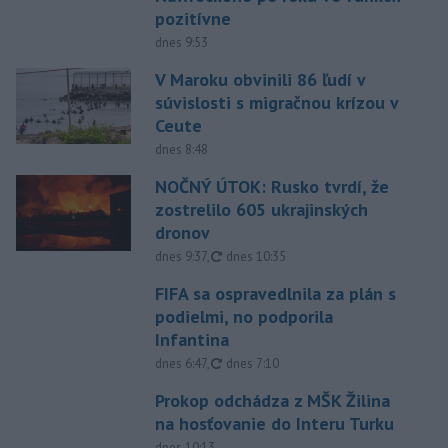
pozitívne
dnes 9:53
V Maroku obvinili 86 ľudí v
súvislosti s migračnou krízou v
Ceute
dnes 8:48
NOČNÝ ÚTOK: Rusko tvrdí, že
zostrelilo 605 ukrajinských
dronov
aktualizované
dnes 9:37
,
dnes 10:35
FIFA sa ospravedlnila za plán s
podielmi, no podporila
Infantina
aktualizované
dnes 6:47
,
dnes 7:10
Prokop odchádza z MŠK Žilina
na hosťovanie do Interu Turku
dnes 10:13