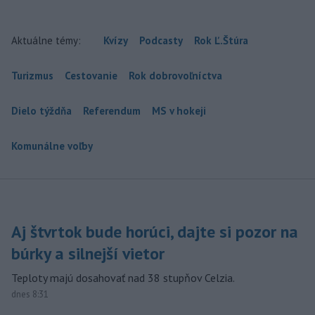
Aktuálne témy:
Kvízy
Podcasty
Rok Ľ.Štúra
Turizmus
Cestovanie
Rok dobrovoľníctva
Dielo týždňa
Referendum
MS v hokeji
Komunálne voľby
Aj štvrtok bude horúci, dajte si pozor na
búrky a silnejší vietor
Teploty majú dosahovať nad 38 stupňov Celzia.
dnes 8:31