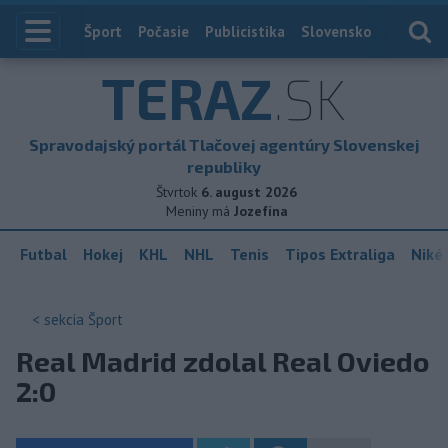
Index
Šport
Počasie
Publicistika
Slovensko
Zahranič
TERAZ
.SK
Spravodajský portál Tlačovej agentúry Slovenskej
republiky
Štvrtok
6. august 2026
Meniny má
Jozefína
Futbal
Hokej
KHL
NHL
Tenis
Tipos Extraliga
Niké 
< sekcia
Šport
Real Madrid zdolal Real Oviedo
2:0