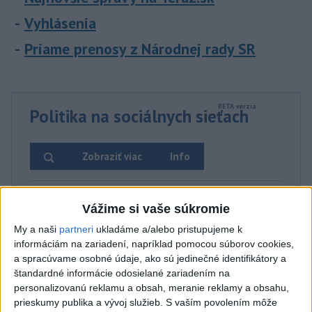
Vyhlásenia
Priame prenosy z Národnej rady SR
Politika na sociálnych sieťach
Zobraziť viac
Info
Najnovšie videá
Najsledovanejšie videá
Vážime si vaše súkromie
My a naši
partneri
ukladáme a/alebo pristupujeme k
TK: Dve skvelé správy pre slovenské
hrady
informáciám na zariadení, napríklad pomocou súborov cookies,
a spracúvame osobné údaje, ako sú jedinečné identifikátory a
dnes 09:00
|
Ministerstvo práce, sociálnych vecí
a rodiny SR
|
0
zobrazení
štandardné informácie odosielané zariadením na
personalizovanú reklamu a obsah, meranie reklamy a obsahu,
Kolaps ambulantných sociálnych
prieskumy publika a vývoj služieb.
S vaším povolením môže