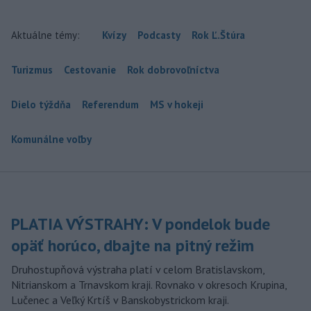
Aktuálne témy:
Kvízy
Podcasty
Rok Ľ.Štúra
Turizmus
Cestovanie
Rok dobrovoľníctva
Dielo týždňa
Referendum
MS v hokeji
Komunálne voľby
PLATIA VÝSTRAHY: V pondelok bude
opäť horúco, dbajte na pitný režim
Druhostupňová výstraha platí v celom Bratislavskom,
Nitrianskom a Trnavskom kraji. Rovnako v okresoch Krupina,
Lučenec a Veľký Krtíš v Banskobystrickom kraji.