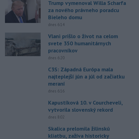
Trump vymenoval Willa Scharfa
za nového právneho poradcu
Bieleho domu
dnes 6:14
Vlani prišlo o život na celom
svete 350 humanitárnych
pracovníkov
dnes 6:20
C3S: Západná Európa mala
najteplejší jún a júl od začiatku
meraní
dnes 6:16
Kapustíková 10. v Courcheveli,
vytvorila slovenský rekord
dnes 8:02
Skalica prelomila žilinskú
kliatbu, zažíva historicky