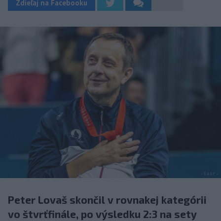
Zdieľaj na Facebooku
Peter Lovaš skončil v rovnakej kategórii
vo štvrťfinále, po výsledku 2:3 na sety