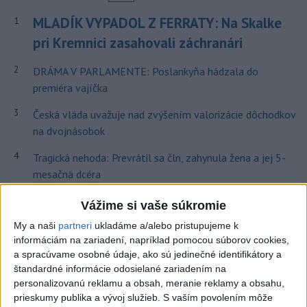
MLADÍK VYPADOL Z FERRATY: Na Skalke
1
pri Kremnici zasahovali záchranári
2
DRÁMA V PARLAMENTE: Poslankyňa hádzala do
premiéra vajíčka
3
Česká vláda uvažuje nad zvýšením valorizácie dôchodkov
na dvojnásobok
4
Tragická nehoda: Prevrátil sa čln, zahynula žena a jej 5-
mesačná dcéra
5
ÚTOK MEDVEĎA: V Turanoch pri zjazde z D1 našli
Vážime si vaše súkromie
zraneného muža
My a naši
partneri
ukladáme a/alebo pristupujeme k
informáciám na zariadení, napríklad pomocou súborov cookies,
6
Ugandský futbalista Owori zomrel vo veku 27 rokov po
a spracúvame osobné údaje, ako sú jedinečné identifikátory a
brutálnom útoku
štandardné informácie odosielané zariadením na
personalizovanú reklamu a obsah, meranie reklamy a obsahu,
7
Kuffa: Medvedicu, ktorá zaútočila na človeka pri
prieskumy publika a vývoj služieb.
S vaším povolením môže
Turanoch, zastrelili