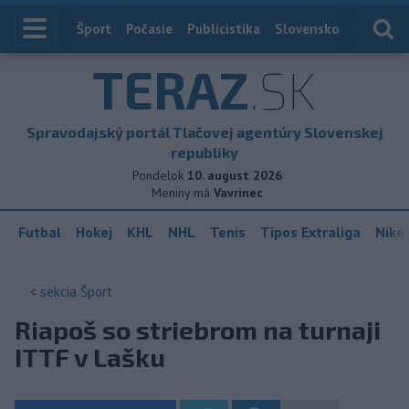
Index
Šport
Počasie
Publicistika
Slovensko
Zahranič
TERAZ
.SK
Spravodajský portál Tlačovej agentúry Slovenskej
republiky
Pondelok
10. august 2026
Meniny má
Vavrinec
Futbal
Hokej
KHL
NHL
Tenis
Tipos Extraliga
Niké 
< sekcia
Šport
Riapoš so striebrom na turnaji
ITTF v Lašku