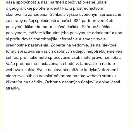
naša spoločnosť a naši partneri používať presné údaje
o geografickej polohe a identifikáciu prostredníctvom
Najnovšie správy na Teraz.sk
skenovania zariadenia. Súhlas s vyššie uvedeným spracúvaním
zo strany našej spoločnosti a našich 824 partnerov môžete
Vyhlásenia
poskytnúť kliknutím na príslušné tlačidlo. Skôr než súhlas
poskytnete, môžete kliknutím jeho poskytnutie odmietnuť alebo
Priame prenosy z Národnej rady SR
si preštudovať podrobnejšie informácie a zmeniť svoje
prednostné nastavenia.
Zoberte na vedomie, že na niektoré
formy spracúvania vašich osobných údajov nepotrebujeme váš
súhlas, proti takémuto spracovaniu však máte právo namietať.
Politika na sociálnych sieťach
Vaše prednostné nastavenia sa budú vzťahovať len na túto
webovú lokalitu. Svoje nastavenia môžete kedykoľvek zmeniť
alebo svoj súhlas odvolať návratom na túto webovú stránku
kliknutím na tlačidlo „Ochrana osobných údajov“ v dolnej časti
Zobraziť viac
Info
stránky.
Najnovšie videá
Najsledovanejšie videá
Bukózu Vranov chceme a musíme
zachrániť
dnes 07:59
|
Ministerstvo investícií,