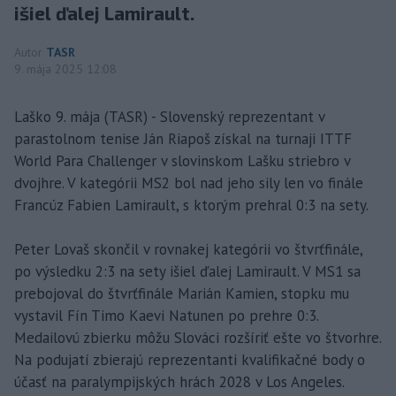
išiel ďalej Lamirault.
Autor
TASR
9. mája 2025 12:08
Laško 9. mája (TASR) - Slovenský reprezentant v
parastolnom tenise Ján Riapoš získal na turnaji ITTF
World Para Challenger v slovinskom Lašku striebro v
dvojhre. V kategórii MS2 bol nad jeho sily len vo finále
Francúz Fabien Lamirault, s ktorým prehral 0:3 na sety.
Peter Lovaš skončil v rovnakej kategórii vo štvrťfinále,
po výsledku 2:3 na sety išiel ďalej Lamirault. V MS1 sa
prebojoval do štvrťfinále Marián Kamien, stopku mu
vystavil Fín Timo Kaevi Natunen po prehre 0:3.
Medailovú zbierku môžu Slováci rozšíriť ešte vo štvorhre.
Na podujatí zbierajú reprezentanti kvalifikačné body o
účasť na paralympijských hrách 2028 v Los Angeles.