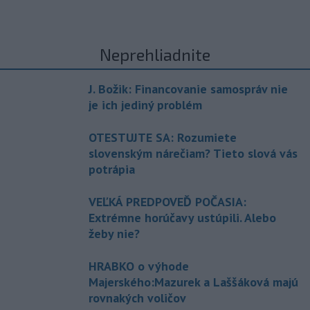
Neprehliadnite
J. Božik: Financovanie samospráv nie
je ich jediný problém
OTESTUJTE SA: Rozumiete
slovenským nárečiam? Tieto slová vás
potrápia
VEĽKÁ PREDPOVEĎ POČASIA:
Extrémne horúčavy ustúpili. Alebo
žeby nie?
HRABKO o výhode
Majerského:Mazurek a Laššáková majú
rovnakých voličov