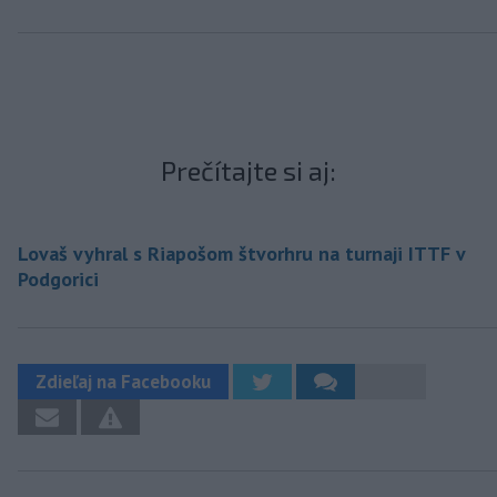
Prečítajte si aj:
Lovaš vyhral s Riapošom štvorhru na turnaji ITTF v
Podgorici
Zdieľaj na Facebooku