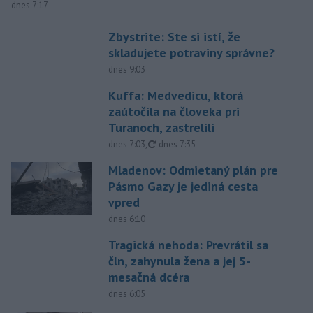
dnes 7:17
Zbystrite: Ste si istí, že
skladujete potraviny správne?
dnes 9:03
Kuffa: Medvedicu, ktorá
zaútočila na človeka pri
Turanoch, zastrelili
aktualizované
dnes 7:03
,
dnes 7:35
Mladenov: Odmietaný plán pre
Pásmo Gazy je jediná cesta
vpred
dnes 6:10
Tragická nehoda: Prevrátil sa
čln, zahynula žena a jej 5-
mesačná dcéra
dnes 6:05