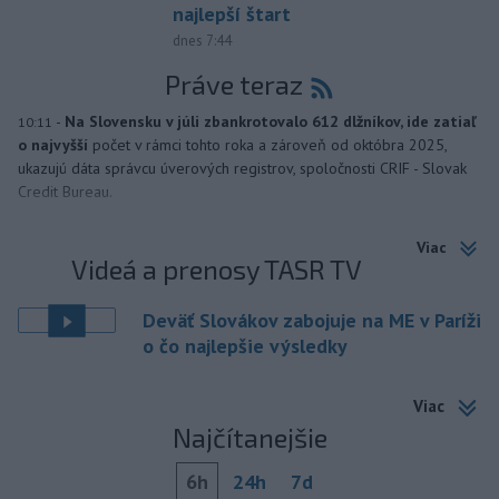
najlepší štart
dnes 7:44
Práve teraz
-
Na Slovensku v júli zbankrotovalo 612 dlžníkov, ide zatiaľ
10:11
o najvyšší
počet v rámci tohto roka a zároveň od októbra 2025,
ukazujú dáta správcu úverových registrov, spoločnosti CRIF - Slovak
Credit Bureau.
Viac
Videá a prenosy TASR TV
Deväť Slovákov zabojuje na ME v Paríži
o čo najlepšie výsledky
Viac
Najčítanejšie
6h
24h
7d