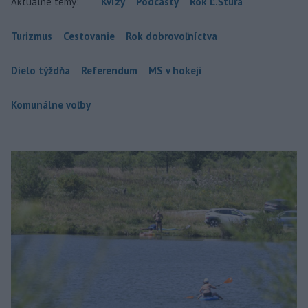
Aktuálne témy:
Kvízy
Podcasty
Rok Ľ.Štúra
Turizmus
Cestovanie
Rok dobrovoľníctva
Dielo týždňa
Referendum
MS v hokeji
Komunálne voľby