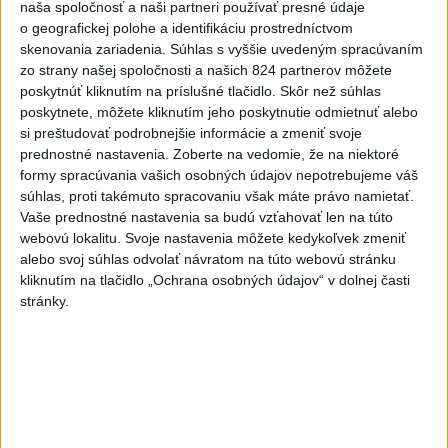
naša spoločnosť a naši partneri používať presné údaje
6
Kruhová križovatka v Poprade v smere z Hozelca bude
o geografickej polohe a identifikáciu prostredníctvom
hotová budúci rok
skenovania zariadenia. Súhlas s vyššie uvedeným spracúvaním
zo strany našej spoločnosti a našich 824 partnerov môžete
7
VEĽKÁ PREDPOVEĎ POČASIA: Extrémne horúčavy
poskytnúť kliknutím na príslušné tlačidlo. Skôr než súhlas
ustúpili. Alebo žeby nie?
poskytnete, môžete kliknutím jeho poskytnutie odmietnuť alebo
si preštudovať podrobnejšie informácie a zmeniť svoje
prednostné nastavenia.
Zoberte na vedomie, že na niektoré
Najnovšie správy na Teraz.sk
formy spracúvania vašich osobných údajov nepotrebujeme váš
súhlas, proti takémuto spracovaniu však máte právo namietať.
Vyhlásenia
Vaše prednostné nastavenia sa budú vzťahovať len na túto
webovú lokalitu. Svoje nastavenia môžete kedykoľvek zmeniť
Priame prenosy z Národnej rady SR
alebo svoj súhlas odvolať návratom na túto webovú stránku
kliknutím na tlačidlo „Ochrana osobných údajov“ v dolnej časti
stránky.
Politika na sociálnych sieťach
Zobraziť viac
Info