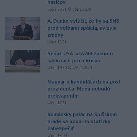
hasičov
aktualizované
včera 20:21
,
včera 21:05
A. Danko vylúčil, že by sa SNS
pred voľbami spájala, avizuje
zmeny
včera 18:51
Senát USA schválil zákon o
sankciách proti Rusku
aktualizované
včera 19:50
,
včera 20:20
Magyar o kandidátoch na post
prezidenta: Mená nebudú
prekvapením
včera 17:31
Románsky palác na Spišskom
hrade sa podarilo staticky
zabezpečiť
včera 18:00