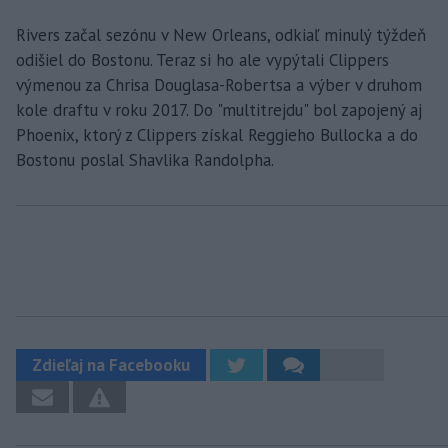
Rivers začal sezónu v New Orleans, odkiaľ minulý týždeň
odišiel do Bostonu. Teraz si ho ale vypýtali Clippers
výmenou za Chrisa Douglasa-Robertsa a výber v druhom
kole draftu v roku 2017. Do "multitrejdu" bol zapojený aj
Phoenix, ktorý z Clippers získal Reggieho Bullocka a do
Bostonu poslal Shavlika Randolpha.
Zdieľaj na Facebooku