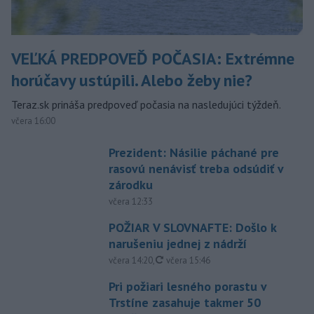
VEĽKÁ PREDPOVEĎ POČASIA: Extrémne
horúčavy ustúpili. Alebo žeby nie?
Teraz.sk prináša predpoveď počasia na nasledujúci týždeň.
včera 16:00
Prezident: Násilie páchané pre
rasovú nenávisť treba odsúdiť v
zárodku
včera 12:33
POŽIAR V SLOVNAFTE: Došlo k
narušeniu jednej z nádrží
aktualizované
včera 14:20
,
včera 15:46
Pri požiari lesného porastu v
Trstíne zasahuje takmer 50