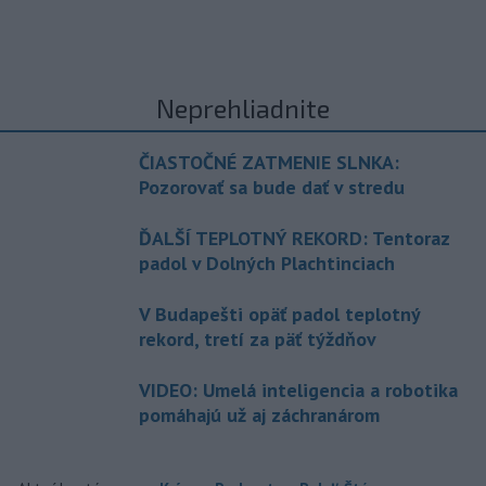
Neprehliadnite
ČIASTOČNÉ ZATMENIE SLNKA:
Pozorovať sa bude dať v stredu
ĎALŠÍ TEPLOTNÝ REKORD: Tentoraz
padol v Dolných Plachtinciach
V Budapešti opäť padol teplotný
rekord, tretí za päť týždňov
VIDEO: Umelá inteligencia a robotika
pomáhajú už aj záchranárom