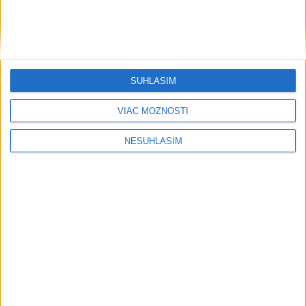
....
SÚHLASÍM
VIAC MOŽNOSTÍ
NESÚHLASÍM
....