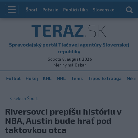
Index
Šport
Počasie
Publicistika
Slovensko
Zahranič
TERAZ
.SK
Spravodajský portál Tlačovej agentúry Slovenskej
republiky
Sobota
8. august 2026
Meniny má
Oskar
Futbal
Hokej
KHL
NHL
Tenis
Tipos Extraliga
Niké 
< sekcia
Šport
Riversovci prepíšu históriu v
NBA, Austin bude hrať pod
taktovkou otca