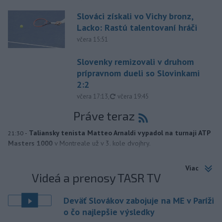
Slováci získali vo Vichy bronz,
Lacko: Rastú talentovaní hráči
včera 15:51
Slovenky remizovali v druhom
prípravnom dueli so Slovinkami
2:2
aktualizované
včera 17:13
,
včera 19:45
Práve teraz
-
Taliansky tenista Matteo Arnaldi vypadol na turnaji ATP
21:30
Masters 1000
v Montreale už v 3. kole dvojhry.
Viac
Videá a prenosy TASR TV
Deväť Slovákov zabojuje na ME v Paríži
o čo najlepšie výsledky