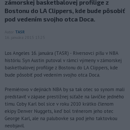
zámorskej basketbalovej profilige z
Bostonu do LA Clippers, kde bude pôsobiť
pod vedením svojho otca Doca.
Autor
TASR
16. januára 2015 13:25
Los Angeles 16. januára (TASR) - Riversovci píšu v NBA
históriu. Syn Austin putoval v rámci výmeny v zámorskej
basketbalovej profilige z Bostonu do LA Clippers, kde
bude pôsobiť pod vedením svojho otca Doca.
Premiérovo v dejinách NBA by sa tak otec so synom mali
predstaviť v zápase prestížnej súťaže na lavičke jedného
tímu. Coby Karl bol síce v roku 2010 krátko členom
ekipy Denver Nuggets, keď bol trénerom jeho otec
George Karl, ale na palubovke sa pod jeho taktovkou
neobjavil.