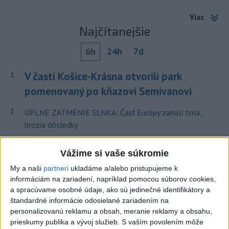
Viac
Najčítanejšie
6h
24h
7d
V časti Košice-Krásna otvorili park
1
pomenovaný po kňazovi Semivanovi
2
ÚPLNÉ ZATMENIE SLNKA: Časť Európy zahalí tma,
hrozia dôsledky
3
ČIASTOČNÉ ZATMENIE SLNKA: Pozorovať sa bude dať v
Vážime si vaše súkromie
stredu
My a naši
partneri
ukladáme a/alebo pristupujeme k
4
Obranca Kaša dostal od Žiliny povolenie hľadať si nový
informáciám na zariadení, napríklad pomocou súborov cookies,
klub
a spracúvame osobné údaje, ako sú jedinečné identifikátory a
štandardné informácie odosielané zariadením na
5
Historik Zajac: Územie Slovenska bolo jadrom poľsko-
personalizovanú reklamu a obsah, meranie reklamy a obsahu,
uhorských vzťahov
prieskumy publika a vývoj služieb.
S vaším povolením môže