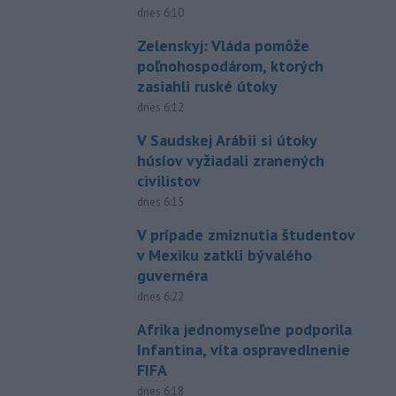
dnes 6:10
Zelenskyj: Vláda pomôže
poľnohospodárom, ktorých
zasiahli ruské útoky
dnes 6:12
V Saudskej Arábii si útoky
húsíov vyžiadali zranených
civilistov
dnes 6:15
V prípade zmiznutia študentov
v Mexiku zatkli bývalého
guvernéra
dnes 6:22
Afrika jednomyseľne podporila
Infantina, víta ospravedlnenie
FIFA
dnes 6:18