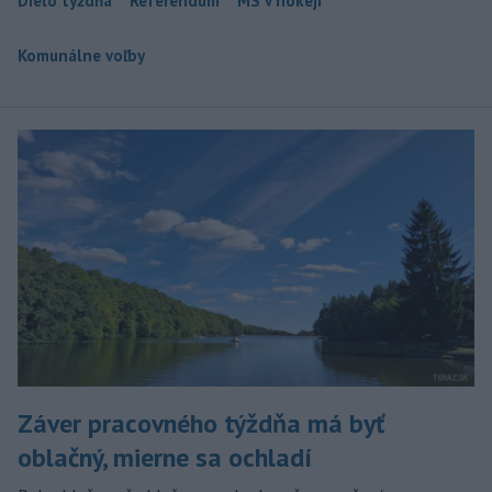
Dielo týždňa
Referendum
MS v hokeji
Komunálne voľby
Záver pracovného týždňa má byť
oblačný, mierne sa ochladí