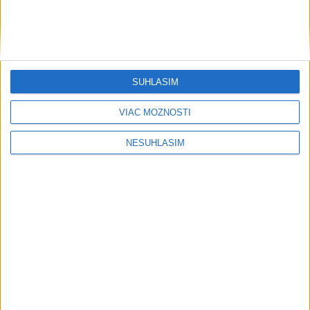
unikátnych potravín trvá aj niekoľko
rokov
VEĽKÁ PREDPOVEĎ POČASIA: August
nastaví latku poriadne vysoko
SÚHLASÍM
OTESTUJTE SA: Poznáte Odyseovu
VIAC MOŽNOSTÍ
antickú cestu domov?
NESÚHLASÍM
Rezort vnútra nemôže zapísať zväzok
osôb rovnakého pohlavia do matriky
HOMOLA: Chcem byť prvým Slovákom
s Tour Card
VIDEO: Šutaj Eštok: Do Francúzska
vyráža 20 slovenských hasičov