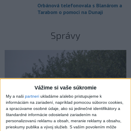
Orbánová telefonovala s Blanárom a
Tarabom o pomoci na Dunaji
Správy
Vážime si vaše súkromie
My a naši
partneri
ukladáme a/alebo pristupujeme k
informáciám na zariadení, napríklad pomocou súborov cookies,
a spracúvame osobné údaje, ako sú jedinečné identifikátory a
štandardné informácie odosielané zariadením na
personalizovanú reklamu a obsah, meranie reklamy a obsahu,
prieskumy publika a vývoj služieb.
S vaším povolením môže