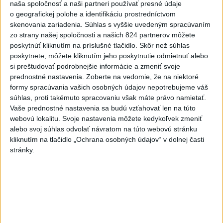
naša spoločnosť a naši partneri používať presné údaje
Talianska polícia rozbila sieť
o geografickej polohe a identifikáciu prostredníctvom
skenovania zariadenia. Súhlas s vyššie uvedeným spracúvaním
prevádzačov migrantov, zatkla osem
zo strany našej spoločnosti a našich 824 partnerov môžete
ľudí
poskytnúť kliknutím na príslušné tlačidlo. Skôr než súhlas
poskytnete, môžete kliknutím jeho poskytnutie odmietnuť alebo
Tí z Alžírska dopravovali migrantov na ostrov Sardínia.
si preštudovať podrobnejšie informácie a zmeniť svoje
dnes 6:02
prednostné nastavenia.
Zoberte na vedomie, že na niektoré
formy spracúvania vašich osobných údajov nepotrebujeme váš
Slovensko
súhlas, proti takémuto spracovaniu však máte právo namietať.
Vaše prednostné nastavenia sa budú vzťahovať len na túto
ŽSK: VšZP znevýhodnila krajské
webovú lokalitu. Svoje nastavenia môžete kedykoľvek zmeniť
nemocnice v porovnaní so
alebo svoj súhlas odvolať návratom na túto webovú stránku
súkromnými
kliknutím na tlačidlo „Ochrana osobných údajov“ v dolnej časti
stránky.
včera 17:57
KDH žiada ministra vnútra o vysvetlenie nákupu kamerových
systémov
Rezort vnútra reaguje na kritiku pri modernizácii dopravných
kamier