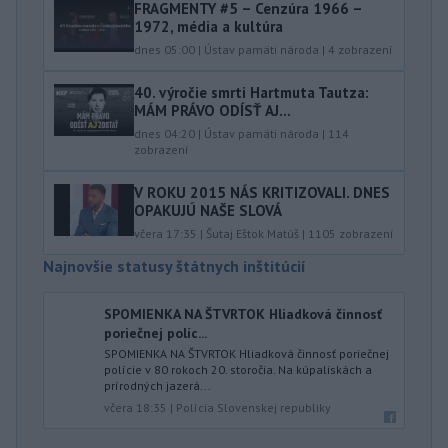
FRAGMENTY #5 – Cenzúra 1966 –
1972, média a kultúra
dnes 05:00
|
Ústav pamäti národa
|
4
zobrazení
40.⁠ ⁠výročie smrti Hartmuta Tautza:
MÁM PRÁVO ODÍSŤ AJ...
dnes 04:20
|
Ústav pamäti národa
|
114
zobrazení
V ROKU 2015 NÁS KRITIZOVALI. DNES
OPAKUJÚ NAŠE SLOVÁ
včera 17:35
|
Šutaj Eštok Matúš
|
1105
zobrazení
Najnovšie statusy štátnych inštitúcií
SPOMIENKA NA ŠTVRTOK Hliadková činnosť
poriečnej políc...
SPOMIENKA NA ŠTVRTOK Hliadková činnosť poriečnej
polície v 80 rokoch 20. storočia. Na kúpaliskách a
prírodných jazerá...
včera 18:35
|
Polícia Slovenskej republiky