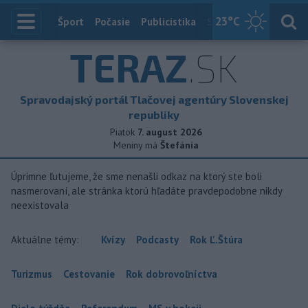
23
°C
Index
Šport
Počasie
Publicistika
Slovensko
Zahranič
TERAZ
.SK
Spravodajský portál Tlačovej agentúry Slovenskej
republiky
Piatok
7. august 2026
Meniny má
Štefánia
Úprimne ľutujeme, že sme nenašli odkaz na ktorý ste boli
nasmerovaní, ale stránka ktorú hľadáte pravdepodobne nikdy
neexistovala
Aktuálne témy:
Kvízy
Podcasty
Rok Ľ.Štúra
Turizmus
Cestovanie
Rok dobrovoľníctva