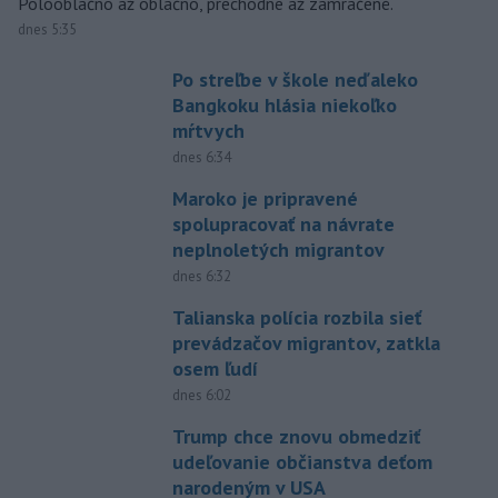
Polooblačno až oblačno, prechodne až zamračené.
dnes 5:35
Po streľbe v škole neďaleko
Bangkoku hlásia niekoľko
mŕtvych
dnes 6:34
Maroko je pripravené
spolupracovať na návrate
neplnoletých migrantov
dnes 6:32
Talianska polícia rozbila sieť
prevádzačov migrantov, zatkla
osem ľudí
dnes 6:02
Trump chce znovu obmedziť
udeľovanie občianstva deťom
narodeným v USA