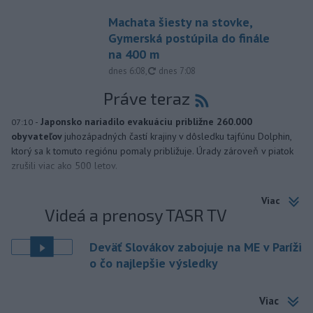
Machata šiesty na stovke,
Gymerská postúpila do finále
na 400 m
aktualizované
dnes 6:08
,
dnes 7:08
Práve teraz
-
Japonsko nariadilo evakuáciu približne 260.000
07:10
obyvateľov
juhozápadných častí krajiny v dôsledku tajfúnu Dolphin,
ktorý sa k tomuto regiónu pomaly približuje. Úrady zároveň v piatok
zrušili viac ako 500 letov.
Viac
Videá a prenosy TASR TV
Deväť Slovákov zabojuje na ME v Paríži
o čo najlepšie výsledky
Viac