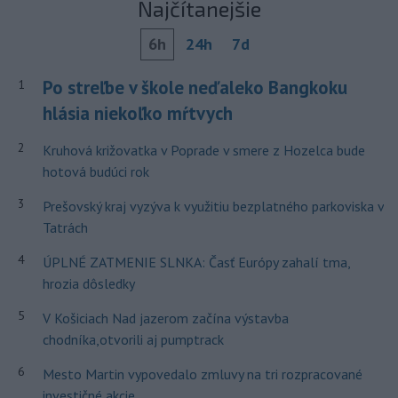
Najčítanejšie
6h
24h
7d
Po streľbe v škole neďaleko Bangkoku
1
hlásia niekoľko mŕtvych
2
Kruhová križovatka v Poprade v smere z Hozelca bude
hotová budúci rok
3
Prešovský kraj vyzýva k využitiu bezplatného parkoviska v
Tatrách
4
ÚPLNÉ ZATMENIE SLNKA: Časť Európy zahalí tma,
hrozia dôsledky
5
V Košiciach Nad jazerom začína výstavba
chodníka,otvorili aj pumptrack
6
Mesto Martin vypovedalo zmluvy na tri rozpracované
investičné akcie