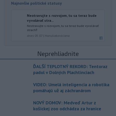
Najnovšie politické statusy
Neotravujte s rozvojom, tu sa teraz bude
vyvolávať stra...
Neotravujte s rozvojom, tu sa teraz bude vyvolávať
strach‼️
dnes 05:07
|
Hanuliaková Jana
Neprehliadnite
ĎALŠÍ TEPLOTNÝ REKORD: Tentoraz
padol v Dolných Plachtinciach
VIDEO: Umelá inteligencia a robotika
pomáhajú už aj záchranárom
NOVÝ DOMOV: Medveď Artur z
košickej zoo odchádza za hranice