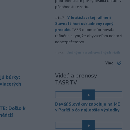
podrobnostiach poskytovania dotácií v
pôsobnosti rezortu.
-
V bratislavskej rafinérii
14:17
Slovnaft horí uskladnený ropný
produkt.
TASR o tom informovala
rafinéria s tým, že obyvateľom nehrozí
nebezpečenstvo.
-
Jedným zo zdravotných rizík
13:50
na festivale môže byť vyššia
Viac
úroveň
hluku. Je preto dobré držať sa
ďalej od reproduktorov, používať
Videá a prenosy
jú búrky:
chrániče sluchu či dodržiavať
TASR TV
prestávky.
 viacerých
-
Podporu kandidatúre
12:49
Slovenskej republiky na nestále
Deväť Slovákov zabojuje na ME
členstvo
v Bezpečnostnej rade
E: Došlo k
v Paríži o čo najlepšie výsledky
Organizácie Spojených národov (OSN)
nádrží
na roky 2028 až 2029 písomne
é
vyjadrilo už 123 zo 193 členských