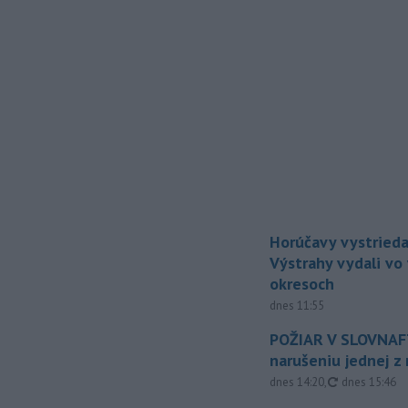
Horúčavy vystrieda
Výstrahy vydali vo
okresoch
dnes 11:55
POŽIAR V SLOVNAFT
narušeniu jednej z 
aktualizovan
dnes 14:20
,
dnes 15:46