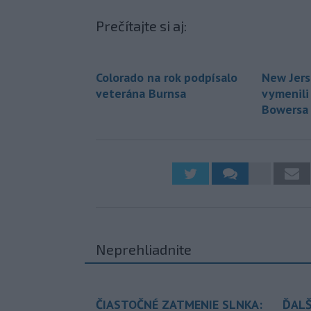
Prečítajte si aj:
Colorado na rok podpísalo
New Jers
veterána Burnsa
vymenili
Bowersa 
Neprehliadnite
ČIASTOČNÉ ZATMENIE SLNKA:
ĎALŠ