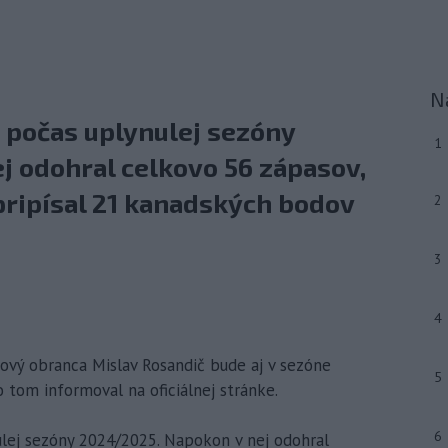
N
c počas uplynulej sezóny
1
j odohral celkovo 56 zápasov,
 pripísal 21 kanadských bodov
2
3
4
ejový obranca Mislav Rosandič bude aj v sezóne
5
 tom informoval na oficiálnej stránke.
6
ulej sezóny 2024/2025. Napokon v nej odohral