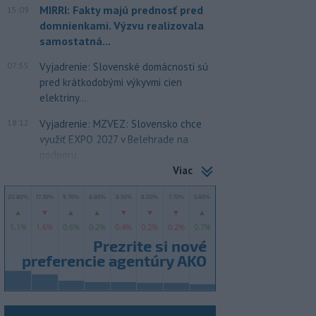
MIRRI: Fakty majú prednosť pred
15:09
domnienkami. Výzvu realizovala
samostatná...
07:55
Vyjadrenie: Slovenské domácnosti sú
pred krátkodobými výkyvmi cien
elektriny...
18:12
Vyjadrenie: MZVEZ: Slovensko chce
využiť EXPO 2027 v Belehrade na
podporu...
Viac