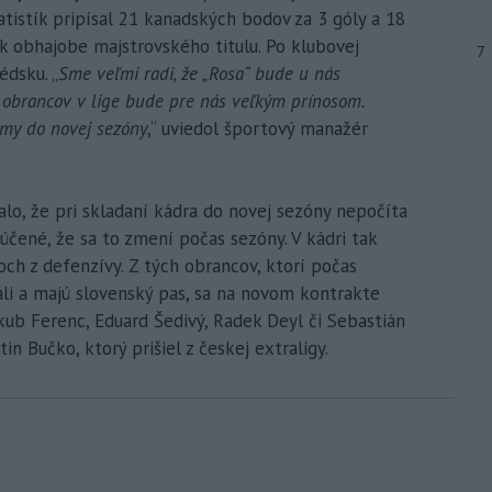
atistík pripísal 21 kanadských bodov za 3 góly a 18
k obhajobe majstrovského titulu. Po klubovej
7
dsku. „
Sme veľmi radi, že „Rosa“ bude u nás
h obrancov v lige bude pre nás veľkým prínosom.
rmy do novej sezóny
,“ uviedol športový manažér
lo, že pri skladaní kádra do novej sezóny nepočíta
lúčené, že sa to zmení počas sezóny. V kádri tak
och z defenzívy. Z tých obrancov, ktorí počas
ali a majú slovenský pas, sa na novom kontrakte
akub Ferenc, Eduard Šedivý, Radek Deyl či Sebastián
tin Bučko, ktorý prišiel z českej extraligy.