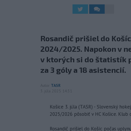
Rosandič prišiel do Koší
2024/2025. Napokon v ne
v ktorých si do štatistík
za 3 góly a 18 asistencií.
Autor
TASR
3. júla 2025 14:31
Košice 3. júla (TASR) - Slovenský hok
2025/2026 pôsobiť v HC Košice. Klub o
Rosandič prišiel do Košíc počas uplyn