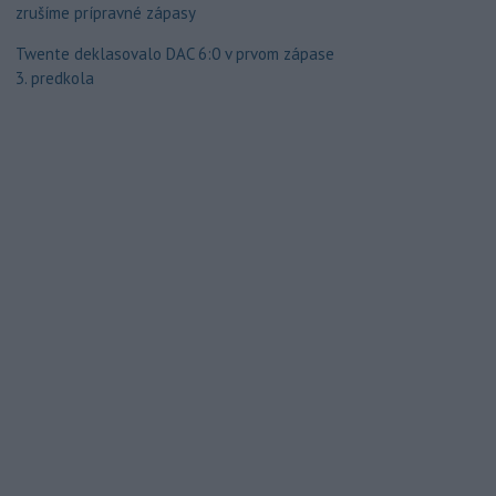
zrušíme prípravné zápasy
Twente deklasovalo DAC 6:0 v prvom zápase
3. predkola