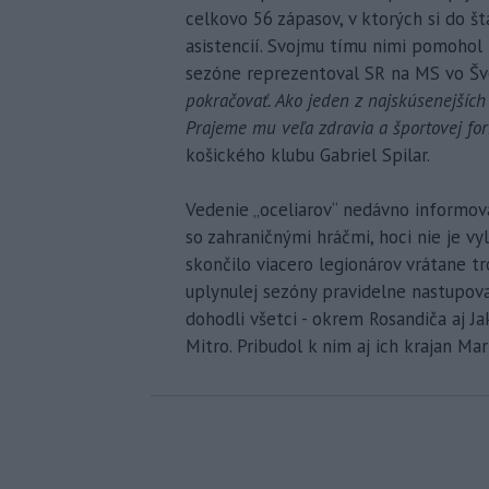
celkovo 56 zápasov, v ktorých si do št
asistencií. Svojmu tímu nimi pomohol 
sezóne reprezentoval SR na MS vo Švé
pokračovať. Ako jeden z najskúsenejšíc
Prajeme mu veľa zdravia a športovej fo
košického klubu Gabriel Spilar.
Vedenie „oceliarov“ nedávno informova
so zahraničnými hráčmi, hoci nie je vy
skončilo viacero legionárov vrátane tr
uplynulej sezóny pravidelne nastupov
dohodli všetci - okrem Rosandiča aj J
Mitro. Pribudol k nim aj ich krajan Mar