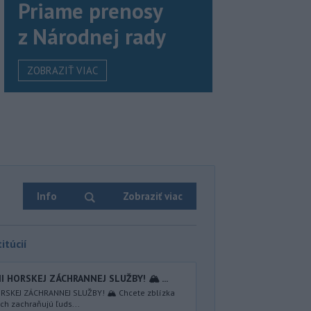
Priame prenosy
z Národnej rady
ZOBRAZIŤ VIAC
Info
Zobraziť viac
itúcií
I HORSKEJ ZÁCHRANNEJ SLUŽBY! 🏔️ ...
RSKEJ ZÁCHRANNEJ SLUŽBY! 🏔️ Chcete zblízka
ách zachraňujú ľuds...