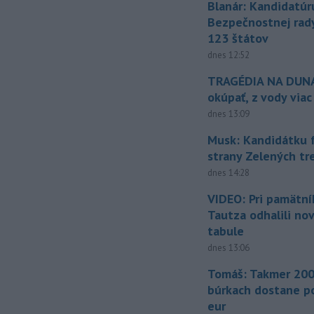
Blanár: Kandidatúr
Bezpečnostnej rad
123 štátov
dnes 12:52
TRAGÉDIA NA DUNAJ
okúpať, z vody viac
dnes 13:09
Musk: Kandidátku 
strany Zelených tr
dnes 14:28
VIDEO: Pri pamätn
Tautza odhalili no
tabule
dnes 13:06
Tomáš: Takmer 200
búrkach dostane p
eur