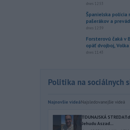
dnes 12:53
Španielska polícia 
pašerákov a prevá
dnes 12:39
Forsterovú čaká v
opäť dvojboj, Volka
dnes 11:43
Politika na sociálnych 
Najnovšie videá
Najsledovanejšie videá
‼️DUNAJSKÁ STREDA‼️d
Jehudu Aszad...