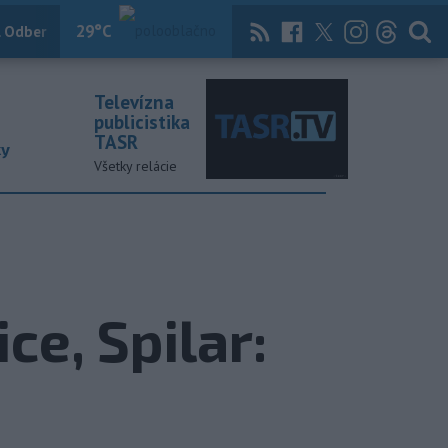
29
°C
 Odber
Knihy
Útulkovo
Magazín
News Now
Archív
TASR
Televízna
publicistika
TASR
ky
Všetky relácie
ce, Spilar: