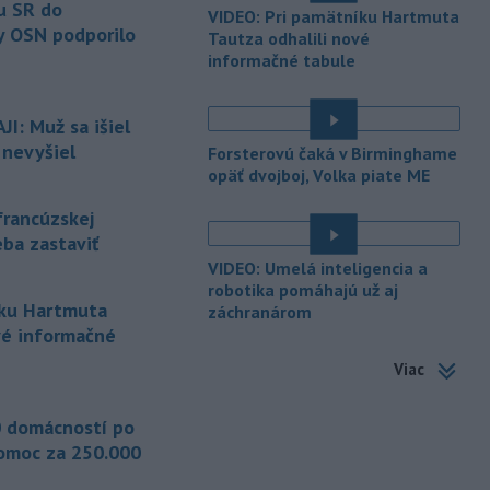
štátov OSN.
u SR do
VIDEO: Pri pamätníku Hartmuta
y OSN podporilo
Tautza odhalili nové
-
Násilie páchané pre rasovú
12:31
informačné tabule
nenávisť alebo pre príslušnosť k
inému národu treba odsúdiť v zárodku.
Na sociálnej sieti to v reakcii na útok
I: Muž sa išiel
cudzincov v Nitre uviedol prezident
 nevyšiel
Forsterovú čaká v Birminghame
SR Peter Pellegrini.
opäť dvojboj, Volka piate ME
-
Maďarské Národné
12:26
francúzskej
zhromaždenie môže v utorok 11.
eba zastaviť
augusta
rozhodnúť o novom
generálnom prokurátorovi, ak
VIDEO: Umelá inteligencia a
parlament schváli skrátenie jeho
robotika pomáhajú už aj
íku Hartmuta
záchranárom
šesťmesačnej výpovednej lehoty.
vé informačné
-
Silné búrky vo štvrtok
12:00
Viac
vyvolali v hornatých oblastiach
západného
Rakúska povodne a
zosuvy pôdy.
 domácností po
omoc za 250.000
-
Slovenský
11:51
hydrometeorologický ústav (SHMÚ)