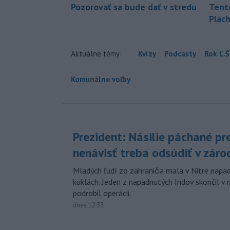
Pozorovať sa bude dať v stredu
Tent
Plach
Aktuálne témy:
Kvízy
Podcasty
Rok Ľ.Š
Komunálne voľby
Prezident: Násilie páchané pr
nenávisť treba odsúdiť v záro
Mladých ľudí zo zahraničia mala v Nitre napa
kuklách. Jeden z napadnutých Indov skončil v 
podrobil operácii.
dnes 12:33