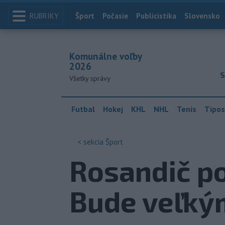
RUBRIKY
Index
Šport
Počasie
Publicistika
Slovensko
Komunálne voľby
2026
S
Všetky správy
Futbal
Hokej
KHL
NHL
Tenis
Tipos
< sekcia
Šport
Rosandič po
Bude veľký