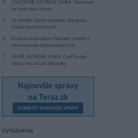
4
ČIASTOČNÉ ZATMENIE SLNKA: Pozorovať
sa bude dať v stredu
5
Po streľbe v škole neďaleko Bangkoku
hlásia štyroch mŕtvych
6
Kruhová križovatka v Poprade v smere z
Hozelca bude hotová budúci rok
7
ÚPLNÉ ZATMENIE SLNKA: Časť Európy
zahalí tma, hrozia dôsledky
Najnovšie správy
na Teraz.sk
ZOBRAZIŤ NAJNOVŠIE SPRÁVY
Vyhlásenia