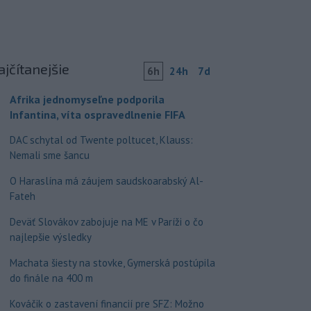
ajčítanejšie
6h
24h
7d
Afrika jednomyseľne podporila
Infantina, víta ospravedlnenie FIFA
DAC schytal od Twente poltucet, Klauss:
Nemali sme šancu
O Haraslína má záujem saudskoarabský Al-
Fateh
Deväť Slovákov zabojuje na ME v Paríži o čo
najlepšie výsledky
Machata šiesty na stovke, Gymerská postúpila
do finále na 400 m
Kováčik o zastavení financií pre SFZ: Možno