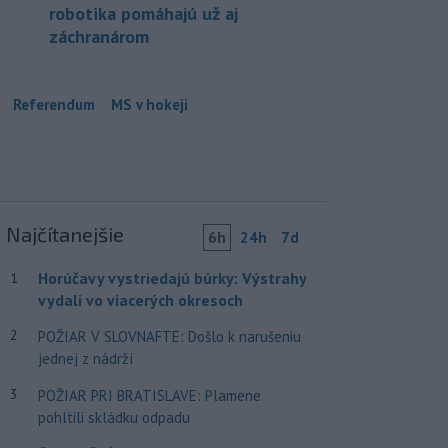
robotika pomáhajú už aj
záchranárom
Referendum
MS v hokeji
Najčítanejšie
6h
24h
7d
Horúčavy vystriedajú búrky: Výstrahy
1
vydali vo viacerých okresoch
2
POŽIAR V SLOVNAFTE: Došlo k narušeniu
jednej z nádrží
3
POŽIAR PRI BRATISLAVE: Plamene
pohltili skládku odpadu