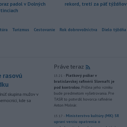
oraz padol v Dolných
rekord, tretí za päť týždňov
tinciach
túra
Turizmus
Cestovanie
Rok dobrovoľníctva
Dielo týždňa
Práve teraz
e rasovú
-
Piatkový požiar v
15:21
bratislavskej rafinérii Slovnaft je
dku
pod kontrolou.
Príčina jeho vzniku
bude predmetom vyšetrovania. Pre
dnúť skupina mužov v
TASR to potvrdil hovorca rafinérie
nemocnici, kde sa
Anton Molnár.
-
Ministerstvo kultúry (MK) SR
15:17
upraví verziu opatrenia o