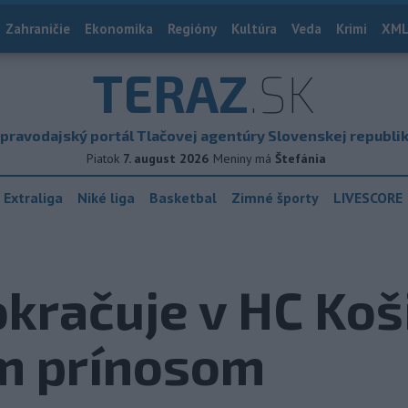
Zahraničie
Ekonomika
Regióny
Kultúra
Veda
Krimi
XML
TERAZ
.SK
pravodajský portál Tlačovej agentúry Slovenskej republi
Piatok
7. august 2026
Meniny má
Štefánia
 Extraliga
Niké liga
Basketbal
Zimné športy
LIVESCORE
kračuje v HC Koši
m prínosom