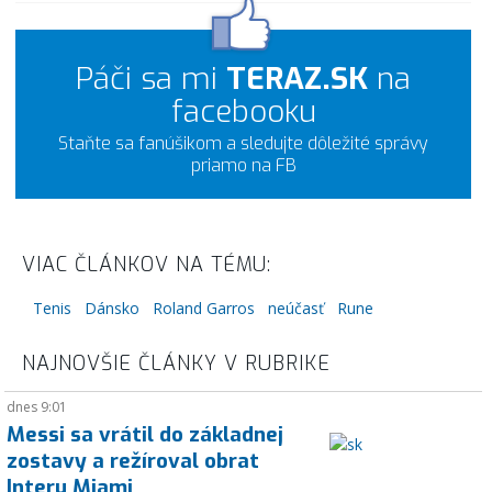
Páči sa mi
TERAZ.SK
na
facebooku
Staňte sa fanúšikom a sledujte dôležité správy
priamo na FB
VIAC ČLÁNKOV NA TÉMU:
Tenis
Dánsko
Roland Garros
neúčasť
Rune
NAJNOVŠIE ČLÁNKY V RUBRIKE
dnes 9:01
Messi sa vrátil do základnej
zostavy a režíroval obrat
Interu Miami