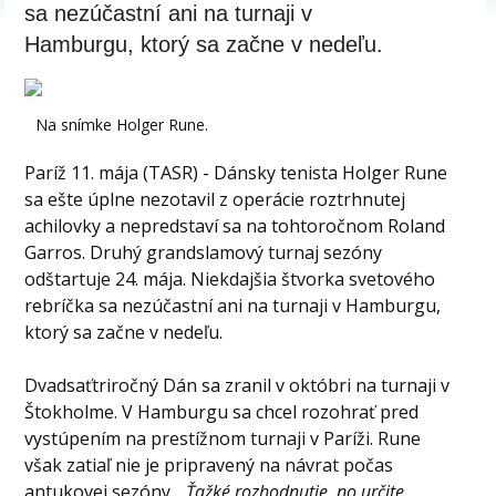
sa nezúčastní ani na turnaji v
Hamburgu, ktorý sa začne v nedeľu.
Na snímke Holger Rune.
Paríž 11. mája (TASR) - Dánsky tenista Holger Rune
sa ešte úplne nezotavil z operácie roztrhnutej
achilovky a nepredstaví sa na tohtoročnom Roland
Garros. Druhý grandslamový turnaj sezóny
odštartuje 24. mája. Niekdajšia štvorka svetového
rebríčka sa nezúčastní ani na turnaji v Hamburgu,
ktorý sa začne v nedeľu.
Dvadsaťtriročný Dán sa zranil v októbri na turnaji v
Štokholme. V Hamburgu sa chcel rozohrať pred
vystúpením na prestížnom turnaji v Paríži. Rune
však zatiaľ nie je pripravený na návrat počas
antukovej sezóny. „
Ťažké rozhodnutie, no určite