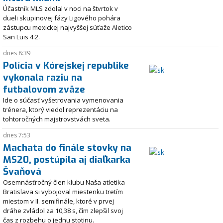
Účastník MLS zdolal v noci na štvrtok v
dueli skupinovej fázy Ligového pohára
zástupcu mexickej najvyššej súťaže Aletico
San Luis 4:2.
dnes 8:39
Polícia v Kórejskej republike
vykonala raziu na
futbalovom zväze
Ide o súčasť vyšetrovania vymenovania
trénera, ktorý viedol reprezentáciu na
tohtoročných majstrovstvách sveta.
dnes 7:53
Machata do finále stovky na
MS20, postúpila aj diaľkarka
Švaňová
Osemnásťročný člen klubu Naša atletika
Bratislava si vybojoval miestenku tretím
miestom v II. semifinále, ktoré v prvej
dráhe zvládol za 10,38 s, čím zlepšil svoj
čas z rozbehu o jednu stotinu.