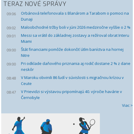
TERAZ
NOVÉ SPRÁVY
Orbánová telefonovala s Blanárom a Tarabom o pomoci na
09:06
Dunaji
Maloobchodné tržby boli v júni 2026 medziročne vyššie o 2 %
09:02
Messi sa vrátil do základnej zostavy a režíroval obrat Interu
09:01
Miami
Štát financiami pomôže dokončiť útlm baníctva na hornej
09:00
Nitre
Pri odklade daňového priznania aj rodič dostane 2 % z dane
09:00
neskôr
V Maroku obvinili 86 ľudí v súvislosti s migračnou krízou v
08:48
Ceute
V Prievidzi si výstavou pripomínajú 40. výročie havárie v
08:47
Černobyle
Viac >