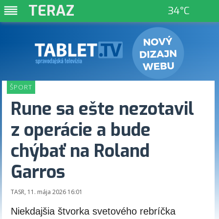
TERAZ
34°C
Nový dizajn webu
TASR TV
spravodajská televízia
ŠPORT
Rune sa ešte nezotavil
z operácie a bude
chýbať na Roland
Garros
TASR, 11. mája 2026 16:01
Niekdajšia štvorka svetového rebríčka