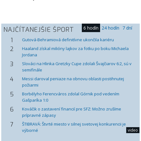
6 hodín
24 hodín
7 dní
NAJČÍTANEJŠIE
ŠPORT
1
Gutová-Behramiová definitívne ukončila kariéru
2
Haaland získal milióny lajkov za fotku po boku Michaela
Jordana
3
Slováci na Hlinka Gretzky Cupe zdolali Švajčiarov 6:2, sú v
semifinále
4
Messi daroval peniaze na obnovu oblasti postihnutej
požiarmi
5
Borbélyho Ferencváros zdolal Górnik pod vedením
Gašparíka 1:0
6
Kováčik o zastavení financií pre SFZ: Možno zrušíme
prípravné zápasy
7
ŠTIBRAVÁ: Štvrté miesto v silnej svetovej konkurencii je
výborné
video