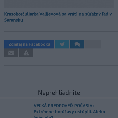
Krasokorčuliarka Valijevová sa vráti na súťažný ľad v
Saransku
Zdieľaj na Facebooku
Neprehliadnite
VEĽKÁ PREDPOVEĎ POČASIA:
Extrémne horúčavy ustúpili. Alebo
žeby nie?