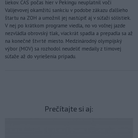
liekov. CAS počas hier v Pekingu neuplatnil voči
Valijevovej okamžitú sankciu v podobe zákazu ďalšieho
štartu na ZOH a umožnil jej nastúpiť aj v súťaži sólistiek.
V nej po krátkom programe viedla, no vo voľnej jazde
nezvládla obrovský tlak, viackrát spadla a prepadla sa až
na konečné štvrté miesto. Medzinárodný olympijský
výbor (MOV) sa rozhodol neudeliť medaily z tímovej
súťaže až do vyriešenia prípadu.
Prečítajte si aj: