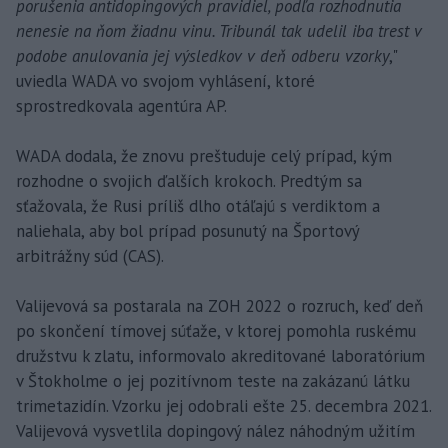
porušenia antidopingových pravidiel, podľa rozhodnutia
nenesie na ňom žiadnu vinu. Tribunál tak udelil iba trest v
podobe anulovania jej výsledkov v deň odberu vzorky
,"
uviedla WADA vo svojom vyhlásení, ktoré
sprostredkovala agentúra AP.
WADA dodala, že znovu preštuduje celý prípad, kým
rozhodne o svojich ďalších krokoch. Predtým sa
sťažovala, že Rusi príliš dlho otáľajú s verdiktom a
naliehala, aby bol prípad posunutý na Športový
arbitrážny súd (CAS).
Valijevová sa postarala na ZOH 2022 o rozruch, keď deň
po skončení tímovej súťaže, v ktorej pomohla ruskému
družstvu k zlatu, informovalo akreditované laboratórium
v Štokholme o jej pozitívnom teste na zakázanú látku
trimetazidín. Vzorku jej odobrali ešte 25. decembra 2021.
Valijevová vysvetlila dopingový nález náhodným užitím