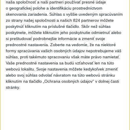
naša spoločnosť a naši partneri používať presné údaje
aktualizované
včera 18:43
,
včera 19:29
o geografickej polohe a identifikáciu prostredníctvom
skenovania zariadenia. Súhlas s vyššie uvedeným spracúvaním
POZOR NA HARÚČAVY: SHMÚ
zo strany našej spoločnosti a našich 824 partnerov môžete
vydalo výstrahy prvého stupňa
poskytnúť kliknutím na príslušné tlačidlo. Skôr než súhlas
pred teplom
poskytnete, môžete kliknutím jeho poskytnutie odmietnuť alebo
včera 19:28
si preštudovať podrobnejšie informácie a zmeniť svoje
prednostné nastavenia.
Zoberte na vedomie, že na niektoré
SMRŤ V HORÁCH: V Západných
formy spracúvania vašich osobných údajov nepotrebujeme váš
Tatrách zomrel 76-ročný turista
súhlas, proti takémuto spracovaniu však máte právo namietať.
včera 20:04
Vaše prednostné nastavenia sa budú vzťahovať len na túto
webovú lokalitu. Svoje nastavenia môžete kedykoľvek zmeniť
ZÁCHRANÁRI V AKCII: Pomáhali
alebo svoj súhlas odvolať návratom na túto webovú stránku
dvom poľským turistkám, obe
kliknutím na tlačidlo „Ochrana osobných údajov“ v dolnej časti
utrpeli úrazy
stránky.
včera 18:39
NEŠŤASTNÝ PÁD:Záchranári
pomáhali 25-ročnej žene,
skončila v nemocnici
včera 19:10