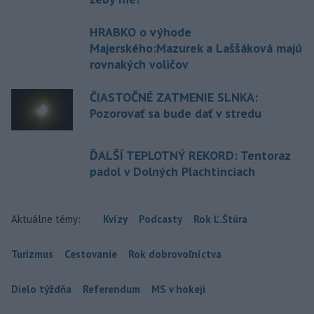
HRABKO o výhode
Majerského:Mazurek a Laššáková majú
rovnakých voličov
ČIASTOČNÉ ZATMENIE SLNKA:
Pozorovať sa bude dať v stredu
ĎALŠÍ TEPLOTNÝ REKORD: Tentoraz
padol v Dolných Plachtinciach
Aktuálne témy:
Kvízy
Podcasty
Rok Ľ.Štúra
Turizmus
Cestovanie
Rok dobrovoľníctva
Dielo týždňa
Referendum
MS v hokeji