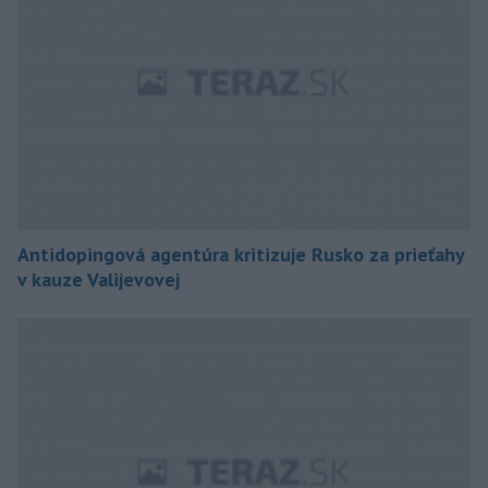
Antidopingová agentúra kritizuje Rusko za prieťahy
v kauze Valijevovej