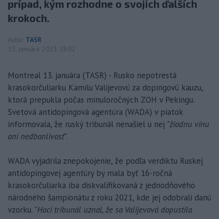
prípad, kým rozhodne o svojich ďalších
krokoch.
Autor
TASR
13. januára 2023 18:02
Montreal 13. januára (TASR) - Rusko nepotrestá
krasokorčuliarku Kamilu Valijevovú za dopingovú kauzu,
ktorá prepukla počas minuloročných ZOH v Pekingu.
Svetová antidopingová agentúra (WADA) v piatok
informovala, že ruský tribunál nenašiel u nej "
žiadnu vinu
ani nedbanlivosť
".
WADA vyjadrila znepokojenie, že podľa verdiktu Ruskej
antidopingovej agentúry by mala byť 16-ročná
krasokorčuliarka iba diskvalifikovaná z jednodňového
národného šampionátu z roku 2021, kde jej odobrali danú
vzorku. "
Hoci tribunál uznal, že sa Valijevová dopustila