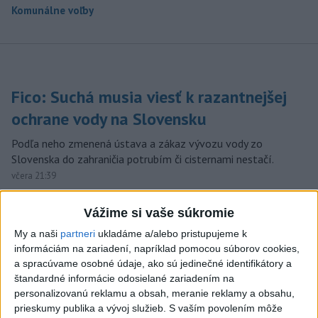
Komunálne voľby
Fico: Suchá musia viesť k razantnejšej
ochrane vody na Slovensku
Podľa neho zmenená ústava a zákaz vývozu vody zo
Slovenska do zahraničia potrubím či cisternami nestačí.
včera 21:39
DRÁMA V PARLAMENTE:
Vážime si vaše súkromie
Poslankyňa hádzala do
My a naši
partneri
ukladáme a/alebo pristupujeme k
premiéra vajíčka
informáciám na zariadení, napríklad pomocou súborov cookies,
včera 20:16
a spracúvame osobné údaje, ako sú jedinečné identifikátory a
štandardné informácie odosielané zariadením na
Typ dronu, ktorý vybuchol v
personalizovanú reklamu a obsah, meranie reklamy a obsahu,
Bulharsku, využíva ukrajinská
prieskumy publika a vývoj služieb.
S vaším povolením môže
armáda