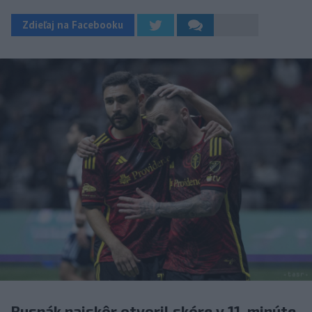
Zdieľaj na Facebooku
Rusnák najskôr otvoril skóre v 11. minúte