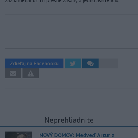
zaznamenal už tri presné zásahy a jednu asistenciu.
Zdieľaj na Facebooku
Neprehliadnite
NOVÝ DOMOV: Medveď Artur z