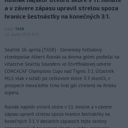
a v závere zápasu upravil strelou spoza
hranice šestnástky na konečných 3:1.
Autor
TASR
16. apríla 2026 8:31
Seattle 16. apríla (TASR) - Slovenský futbalový
stredopoliar Albert Rusnák sa dvoma gólmi podieľal na
víťazstve Seattlu Sounders vo štvrťfinálovej odvete
CONCACAF Champions Cupu nad Tigres 3:1. Účastník
MLS však v súťaži po celkovom skóre 3:3 skončil, v
prospech mexického tímu hral gól strelený na ihrisku
súpera.
Rusnák najskôr otvoril skóre v 11. minúte a v závere
zápasu upravil strelou spoza hranice šestnástky na
konečných 3:1. V desiatich zápasoch tejto sezóny