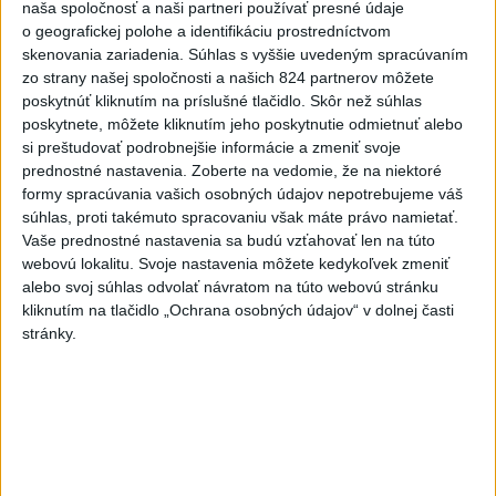
naša spoločnosť a naši partneri používať presné údaje
o geografickej polohe a identifikáciu prostredníctvom
Politika na sociálnych sieťach
skenovania zariadenia. Súhlas s vyššie uvedeným spracúvaním
zo strany našej spoločnosti a našich 824 partnerov môžete
poskytnúť kliknutím na príslušné tlačidlo. Skôr než súhlas
Zobraziť viac
Info
poskytnete, môžete kliknutím jeho poskytnutie odmietnuť alebo
si preštudovať podrobnejšie informácie a zmeniť svoje
prednostné nastavenia.
Zoberte na vedomie, že na niektoré
Najnovšie videá
Najsledovanejšie videá
formy spracúvania vašich osobných údajov nepotrebujeme váš
súhlas, proti takémuto spracovaniu však máte právo namietať.
40.⁠ ⁠výročie smrti Hartmuta Tautza:
Vaše prednostné nastavenia sa budú vzťahovať len na túto
MÁM PRÁVO ODÍSŤ AJ...
webovú lokalitu. Svoje nastavenia môžete kedykoľvek zmeniť
dnes 15:03
|
Ústav pamäti národa
|
16
alebo svoj súhlas odvolať návratom na túto webovú stránku
zobrazení
kliknutím na tlačidlo „Ochrana osobných údajov“ v dolnej časti
stránky.
Taraba: Vyvraciame fámy
dnes 14:50
|
Taraba Tomáš
|
502
zobrazení
DNES V ROŽŇAVE‼️ O 17:00‼️ ČAKÁME
VÁS, ZOBERTE VŠETKÝCH...
dnes 14:06
|
Jakab Július
|
637
zobrazení