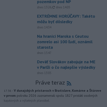
pozemkov pod NP
aktualizované
dnes 13:26
,
dnes 14:05
EXTRÉMNE HORÚČAVY: Takéto
môžu byť dôsledky
dnes 14:34
Na hranici Maroka s Ceutou
zomrelo asi 100 ľudí, oznámil
starosta
dnes 15:47
Deväť Slovákov zabojuje na ME
v Paríži o čo najlepšie výsledky
dnes 13:05
Práve teraz
-
V dunajských prístavoch v Bratislave, Komárne a Štúrove
17:36
v prvom
polroku 2026 zaznamenali spolu 1827 pristátí osobných
kajutových a výletných plavidiel.