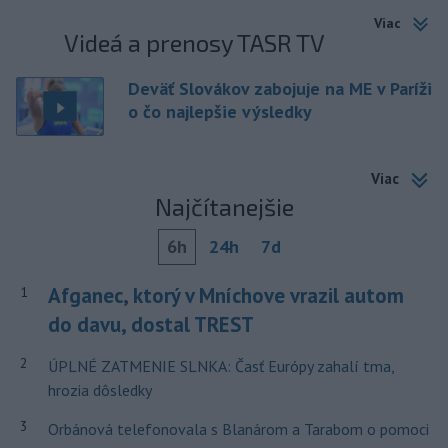
Viac
Videá a prenosy TASR TV
Deväť Slovákov zabojuje na ME v Paríži
o čo najlepšie výsledky
Viac
Najčítanejšie
6h
24h
7d
Afganec, ktorý v Mníchove vrazil autom
1
do davu, dostal TREST
2
ÚPLNÉ ZATMENIE SLNKA: Časť Európy zahalí tma,
hrozia dôsledky
3
Orbánová telefonovala s Blanárom a Tarabom o pomoci