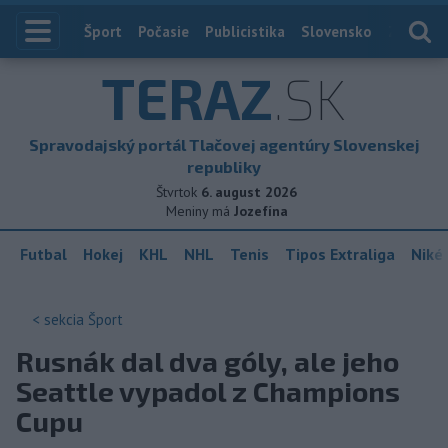
Index
Šport
Počasie
Publicistika
Slovensko
Zahranič
TERAZ
.SK
Spravodajský portál Tlačovej agentúry Slovenskej
republiky
Štvrtok
6. august 2026
Meniny má
Jozefína
Futbal
Hokej
KHL
NHL
Tenis
Tipos Extraliga
Niké 
< sekcia
Šport
Rusnák dal dva góly, ale jeho
Seattle vypadol z Champions
Cupu