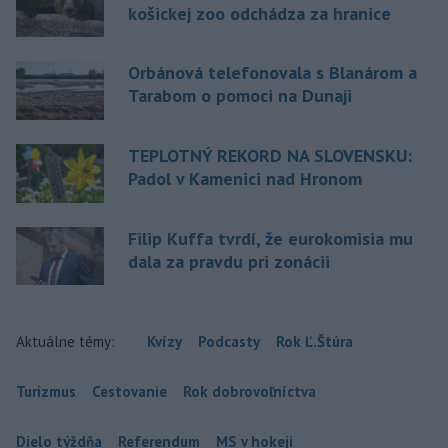
košickej zoo odchádza za hranice
Orbánová telefonovala s Blanárom a
Tarabom o pomoci na Dunaji
TEPLOTNÝ REKORD NA SLOVENSKU:
Padol v Kamenici nad Hronom
Filip Kuffa tvrdí, že eurokomisia mu
dala za pravdu pri zonácii
Aktuálne témy:
Kvízy
Podcasty
Rok Ľ.Štúra
Turizmus
Cestovanie
Rok dobrovoľníctva
Dielo týždňa
Referendum
MS v hokeji