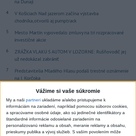
na Dunaji
4
V Košiciach Nad jazerom začína výstavba
chodníka,otvorili aj pumptrack
5
Mesto Martin vypovedalo zmluvy na tri rozpracované
investičné akcie
6
ZRÁŽKA VLAKU S AUTOM V LOZORNE: Rušňovodič jej
už nedokázal zabrániť
7
Predstavitelia Mladého Hlasu podali trestné oznámenie
na I. Korčoka
Vážime si vaše súkromie
Najnovšie správy na Teraz.sk
My a naši
partneri
ukladáme a/alebo pristupujeme k
Vyhlásenia
informáciám na zariadení, napríklad pomocou súborov cookies,
a spracúvame osobné údaje, ako sú jedinečné identifikátory a
Priame prenosy z Národnej rady SR
štandardné informácie odosielané zariadením na
personalizovanú reklamu a obsah, meranie reklamy a obsahu,
prieskumy publika a vývoj služieb.
S vaším povolením môže