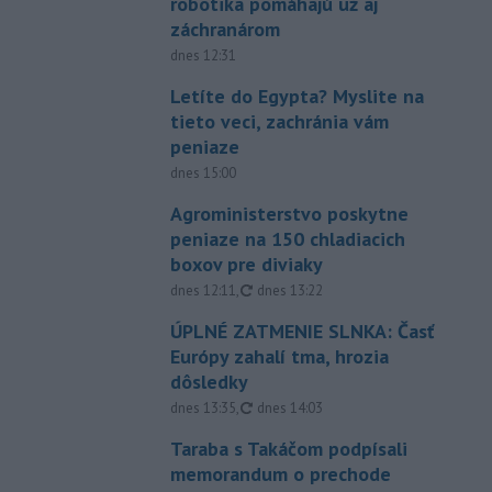
robotika pomáhajú už aj
záchranárom
dnes 12:31
Letíte do Egypta? Myslite na
tieto veci, zachránia vám
peniaze
dnes 15:00
Agroministerstvo poskytne
peniaze na 150 chladiacich
boxov pre diviaky
aktualizované
dnes 12:11
,
dnes 13:22
ÚPLNÉ ZATMENIE SLNKA: Časť
Európy zahalí tma, hrozia
dôsledky
aktualizované
dnes 13:35
,
dnes 14:03
Taraba s Takáčom podpísali
memorandum o prechode