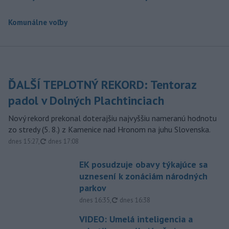
Komunálne voľby
ĎALŠÍ TEPLOTNÝ REKORD: Tentoraz
padol v Dolných Plachtinciach
Nový rekord prekonal doterajšiu najvyššiu nameranú hodnotu
zo stredy (5. 8.) z Kamenice nad Hronom na juhu Slovenska.
aktualizované
dnes 15:27
,
dnes 17:08
EK posudzuje obavy týkajúce sa
uznesení k zonáciám národných
parkov
aktualizované
dnes 16:35
,
dnes 16:38
VIDEO: Umelá inteligencia a