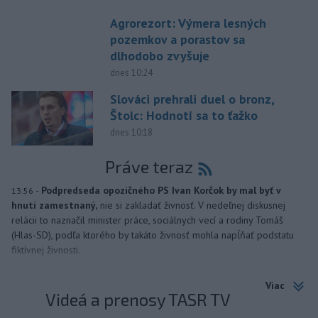
Agrorezort: Výmera lesných
pozemkov a porastov sa
dlhodobo zvyšuje
dnes 10:24
Slováci prehrali duel o bronz,
Štolc: Hodnotí sa to ťažko
dnes 10:18
Práve teraz
-
Podpredseda opozičného PS Ivan Korčok by mal byť v
13:56
hnutí zamestnaný,
nie si zakladať živnosť. V nedeľnej diskusnej
relácii to naznačil minister práce, sociálnych vecí a rodiny Tomáš
(Hlas-SD), podľa ktorého by takáto živnosť mohla napĺňať podstatu
fiktívnej živnosti.
Viac
Videá a prenosy TASR TV