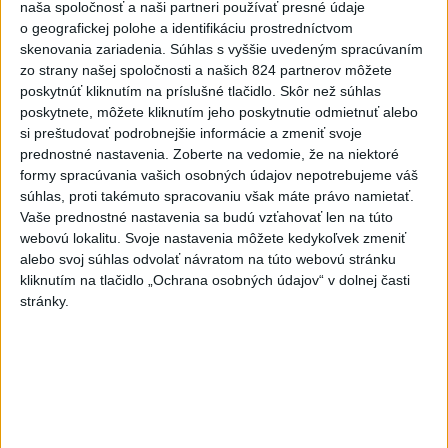
naša spoločnosť a naši partneri používať presné údaje
5
OTESTUJTE SA: Rozumiete slovenským nárečiam? Tieto
o geografickej polohe a identifikáciu prostredníctvom
slová vás potrápia
skenovania zariadenia. Súhlas s vyššie uvedeným spracúvaním
zo strany našej spoločnosti a našich 824 partnerov môžete
6
VEĽKÁ PREDPOVEĎ POČASIA: Extrémne horúčavy
poskytnúť kliknutím na príslušné tlačidlo. Skôr než súhlas
ustúpili. Alebo žeby nie?
poskytnete, môžete kliknutím jeho poskytnutie odmietnuť alebo
si preštudovať podrobnejšie informácie a zmeniť svoje
7
Najmenej 21 mŕtvych po zrážke dvoch autobusov na juhu
prednostné nastavenia.
Zoberte na vedomie, že na niektoré
Nigeru
formy spracúvania vašich osobných údajov nepotrebujeme váš
súhlas, proti takémuto spracovaniu však máte právo namietať.
Vaše prednostné nastavenia sa budú vzťahovať len na túto
Najnovšie správy na Teraz.sk
webovú lokalitu. Svoje nastavenia môžete kedykoľvek zmeniť
alebo svoj súhlas odvolať návratom na túto webovú stránku
Vyhlásenia
kliknutím na tlačidlo „Ochrana osobných údajov“ v dolnej časti
stránky.
Priame prenosy z Národnej rady SR
Politika na sociálnych sieťach