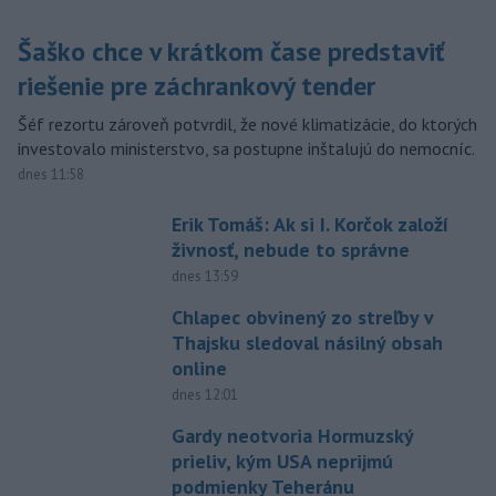
Šaško chce v krátkom čase predstaviť
riešenie pre záchrankový tender
Šéf rezortu zároveň potvrdil, že nové klimatizácie, do ktorých
investovalo ministerstvo, sa postupne inštalujú do nemocníc.
dnes 11:58
Erik Tomáš: Ak si I. Korčok založí
živnosť, nebude to správne
dnes 13:59
Chlapec obvinený zo streľby v
Thajsku sledoval násilný obsah
online
dnes 12:01
Gardy neotvoria Hormuzský
prieliv, kým USA neprijmú
podmienky Teheránu