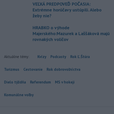
VEĽKÁ PREDPOVEĎ POČASIA:
Extrémne horúčavy ustúpili. Alebo
žeby nie?
HRABKO o výhode
Majerského:Mazurek a Laššáková majú
rovnakých voličov
Aktuálne témy:
Kvízy
Podcasty
Rok Ľ.Štúra
Turizmus
Cestovanie
Rok dobrovoľníctva
Dielo týždňa
Referendum
MS v hokeji
Komunálne voľby