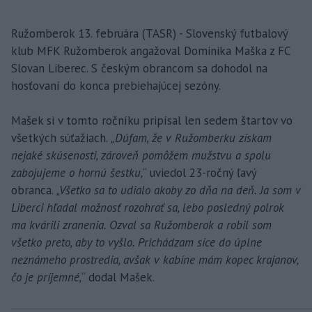
Ružomberok 13. februára (TASR) - Slovenský futbalový
klub MFK Ružomberok angažoval Dominika Maška z FC
Slovan Liberec. S českým obrancom sa dohodol na
hosťovaní do konca prebiehajúcej sezóny.
Mašek si v tomto ročníku pripísal len sedem štartov vo
všetkých súťažiach.
„Dúfam, že v Ružomberku získam
nejaké skúsenosti, zároveň pomôžem mužstvu a spolu
zabojujeme o hornú šestku,
“ uviedol 23-ročný ľavý
obranca.
„Všetko sa to udialo akoby zo dňa na deň. Ja som v
Liberci hľadal možnosť rozohrať sa, lebo posledný polrok
ma kvárili zranenia. Ozval sa Ružomberok a robil som
všetko preto, aby to vyšlo. Prichádzam síce do úplne
neznámeho prostredia, avšak v kabíne mám kopec krajanov,
čo je príjemné,
“ dodal Mašek.