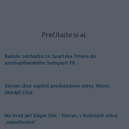
Prečítajte si aj:
Badolo odchádza zo Spartaka Trnava do
azerbajdžanského Sumgayit FK
Slovan chce naplniť predsezónne méty, Weiss:
Obhájiť titul
Na úvod jari šláger DAC - Slovan, v Košiciach súboj
„namočených“