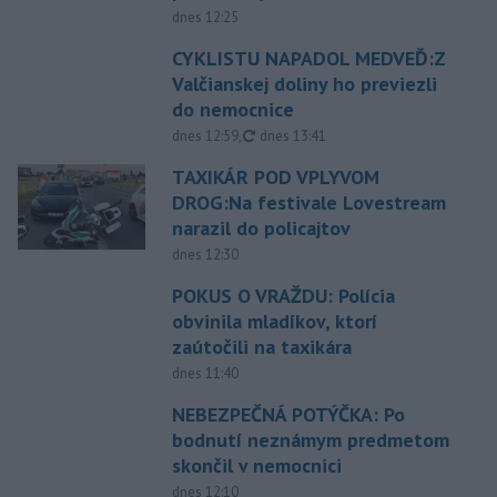
dnes 12:25
CYKLISTU NAPADOL MEDVEĎ:Z
Valčianskej doliny ho previezli
do nemocnice
aktualizované
dnes 12:59
,
dnes 13:41
TAXIKÁR POD VPLYVOM
DROG:Na festivale Lovestream
narazil do policajtov
dnes 12:30
POKUS O VRAŽDU: Polícia
obvinila mladíkov, ktorí
zaútočili na taxikára
dnes 11:40
NEBEZPEČNÁ POTÝČKA: Po
bodnutí neznámym predmetom
skončil v nemocnici
dnes 12:10