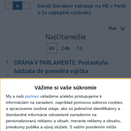
Deväť Slovákov zabojuje na ME v Paríži
o čo najlepšie výsledky
Viac
Najčítanejšie
6h
24h
7d
DRÁMA V PARLAMENTE: Poslankyňa
1
hádzala do premiéra vajíčka
2
Festival Lovestream 2026 pokračuje, druhý deň zakončil
Vážime si vaše súkromie
Robbie Williams
My a naši
partneri
ukladáme a/alebo pristupujeme k
3
Skončili ďalšie desiatky menších pôšt, samosprávam sa
informáciám na zariadení, napríklad pomocou súborov cookies,
to nepáči
a spracúvame osobné údaje, ako sú jedinečné identifikátory a
štandardné informácie odosielané zariadením na
4
SMRŤ V HORÁCH: V Západných Tatrách zomrel 76-ročný
personalizovanú reklamu a obsah, meranie reklamy a obsahu,
turista
prieskumy publika a vývoj služieb.
S vaším povolením môže