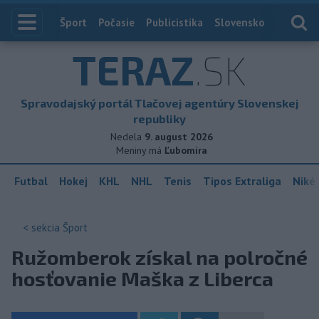
Index
Šport
Počasie
Publicistika
Slovensko
Zahranič
TERAZ
.SK
Spravodajský portál Tlačovej agentúry Slovenskej
republiky
Nedela
9. august 2026
Meniny má
Ľubomíra
Futbal
Hokej
KHL
NHL
Tenis
Tipos Extraliga
Niké 
< sekcia
Šport
Ružomberok získal na polročné
hosťovanie Maška z Liberca