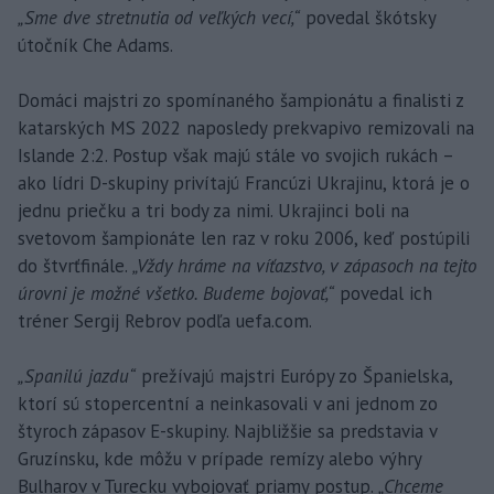
„Sme dve stretnutia od veľkých vecí,“
povedal škótsky
útočník Che Adams.
Domáci majstri zo spomínaného šampionátu a finalisti z
katarských MS 2022 naposledy prekvapivo remizovali na
Islande 2:2. Postup však majú stále vo svojich rukách –
ako lídri D-skupiny privítajú Francúzi Ukrajinu, ktorá je o
jednu priečku a tri body za nimi. Ukrajinci boli na
svetovom šampionáte len raz v roku 2006, keď postúpili
do štvrťfinále.
„Vždy hráme na víťazstvo, v zápasoch na tejto
úrovni je možné všetko. Budeme bojovať,“
povedal ich
tréner Sergij Rebrov podľa uefa.com.
„Spanilú jazdu“
prežívajú majstri Európy zo Španielska,
ktorí sú stopercentní a neinkasovali v ani jednom zo
štyroch zápasov E-skupiny. Najbližšie sa predstavia v
Gruzínsku, kde môžu v prípade remízy alebo výhry
Bulharov v Turecku vybojovať priamy postup.
„Chceme