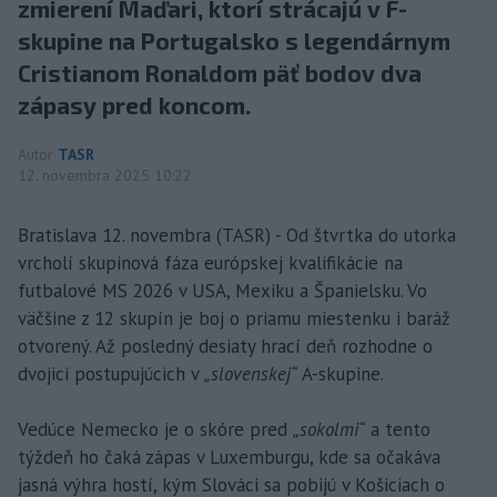
zmierení Maďari, ktorí strácajú v F-
skupine na Portugalsko s legendárnym
Cristianom Ronaldom päť bodov dva
zápasy pred koncom.
Autor
TASR
12. novembra 2025 10:22
Bratislava 12. novembra (TASR) - Od štvrtka do utorka
vrcholí skupinová fáza európskej kvalifikácie na
futbalové MS 2026 v USA, Mexiku a Španielsku. Vo
väčšine z 12 skupín je boj o priamu miestenku i baráž
otvorený. Až posledný desiaty hrací deň rozhodne o
dvojici postupujúcich v
„slovenskej“
A-skupine.
Vedúce Nemecko je o skóre pred
„sokolmi“
a tento
týždeň ho čaká zápas v Luxemburgu, kde sa očakáva
jasná výhra hostí, kým Slováci sa pobijú v Košiciach o