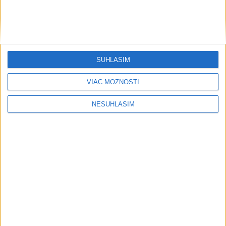
4. Azerbajdžan 4 0 1 3 2:11 1
E-skupina:
SÚHLASÍM
VIAC MOŽNOSTÍ
1. Španielsko 4 4 0 0 15:0 12**
NESÚHLASÍM
2. Turecko 4 3 0 1 13:10 9
3. Gruzínsko 4 1 0 3 6:9 3
4. Bulharsko 4 0 0 4 1:16 0
F-skupina: