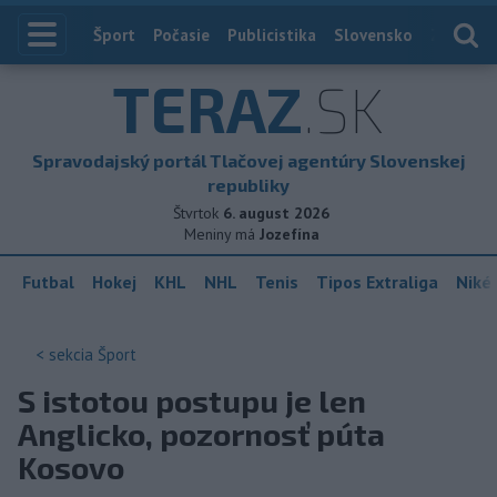
Index
Šport
Počasie
Publicistika
Slovensko
Zahranič
TERAZ
.SK
Spravodajský portál Tlačovej agentúry Slovenskej
republiky
Štvrtok
6. august 2026
Meniny má
Jozefína
Futbal
Hokej
KHL
NHL
Tenis
Tipos Extraliga
Niké 
< sekcia
Šport
S istotou postupu je len
Anglicko, pozornosť púta
Kosovo