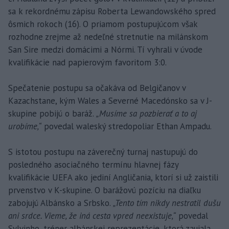
sa k rekordnému zápisu Roberta Lewandowského spred
ôsmich rokoch (16). O priamom postupujúcom však
rozhodne zrejme až nedeľné stretnutie na milánskom
San Sire medzi domácimi a Nórmi. Tí vyhrali v úvode
kvalifikácie nad papierovým favoritom 3:0.
Spečatenie postupu sa očakáva od Belgičanov v
Kazachstane, kým Wales a Severné Macedónsko sa v J-
skupine pobijú o baráž.
„Musíme sa pozbierať a to aj
urobíme,“
povedal waleský stredopoliar Ethan Ampadu.
S istotou postupu na záverečný turnaj nastupujú do
posledného asociačného termínu hlavnej fázy
kvalifikácie UEFA ako jediní Angličania, ktorí si už zaistili
prvenstvo v K-skupine. O barážovú pozíciu na diaľku
zabojujú Albánsko a Srbsko.
„Tento tím nikdy nestratil dušu
ani srdce. Vieme, že iná cesta vpred neexistuje,“
povedal
Sylvinho, tréner albánskej reprezentácie, ktorá zaujala