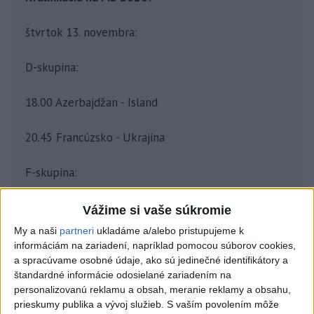
štvrtok 13. novembra:
D-skupina:
18.00 Azerbajdžan - Island
20.45 Francúzsko - Ukrajina
F-skupina:
18.00 Arménsko - Maďarsko
Vážime si vaše súkromie
My a naši
partneri
ukladáme a/alebo pristupujeme k
20.45 Írsko - Portugalsko
informáciám na zariadení, napríklad pomocou súborov cookies,
a spracúvame osobné údaje, ako sú jedinečné identifikátory a
štandardné informácie odosielané zariadením na
I-skupina:
personalizovanú reklamu a obsah, meranie reklamy a obsahu,
prieskumy publika a vývoj služieb.
S vaším povolením môže
18.00 Nórsko - Estónsko