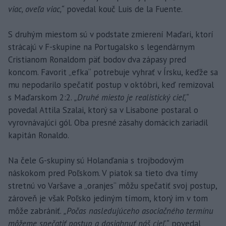
viac, oveľa viac,“
povedal kouč Luis de la Fuente.
S druhým miestom sú v podstate zmierení Maďari, ktorí
strácajú v F-skupine na Portugalsko s legendárnym
Cristianom Ronaldom päť bodov dva zápasy pred
koncom. Favorit „efka“ potrebuje vyhrať v Írsku, keďže sa
mu nepodarilo spečatiť postup v októbri, keď remizoval
s Maďarskom 2:2.
„Druhé miesto je realistický cieľ,“
povedal Attila Szalai, ktorý sa v Lisabone postaral o
vyrovnávajúci gól. Oba presné zásahy domácich zariadil
kapitán Ronaldo.
Na čele G-skupiny sú Holanďania s trojbodovým
náskokom pred Poľskom. V piatok sa tieto dva tímy
stretnú vo Varšave a „oranjes“ môžu spečatiť svoj postup,
zároveň je však Poľsko jediným tímom, ktorý im v tom
môže zabrániť.
„Počas nasledujúceho asociačného termínu
môžeme spečatiť postup a dosiahnuť náš cieľ,“
povedal