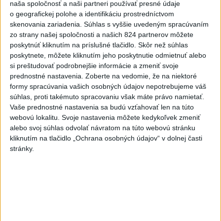
naša spoločnosť a naši partneri používať presné údaje
o geografickej polohe a identifikáciu prostredníctvom
20.45 Moldavsko - Taliansko
skenovania zariadenia. Súhlas s vyššie uvedeným spracúvaním
zo strany našej spoločnosti a našich 824 partnerov môžete
poskytnúť kliknutím na príslušné tlačidlo. Skôr než súhlas
K-skupina:
poskytnete, môžete kliknutím jeho poskytnutie odmietnuť alebo
si preštudovať podrobnejšie informácie a zmeniť svoje
20.45 Anglicko - Srbsko
prednostné nastavenia.
Zoberte na vedomie, že na niektoré
formy spracúvania vašich osobných údajov nepotrebujeme váš
20.45 Andorra - Albánsko
súhlas, proti takémuto spracovaniu však máte právo namietať.
Vaše prednostné nastavenia sa budú vzťahovať len na túto
webovú lokalitu. Svoje nastavenia môžete kedykoľvek zmeniť
alebo svoj súhlas odvolať návratom na túto webovú stránku
kliknutím na tlačidlo „Ochrana osobných údajov“ v dolnej časti
piatok 14. novembra:
stránky.
A-skupina:
20.45 SLOVENSKO - Severné Írsko (Košice)
20.45 Luxembursko - Nemecko (Luxemburg)