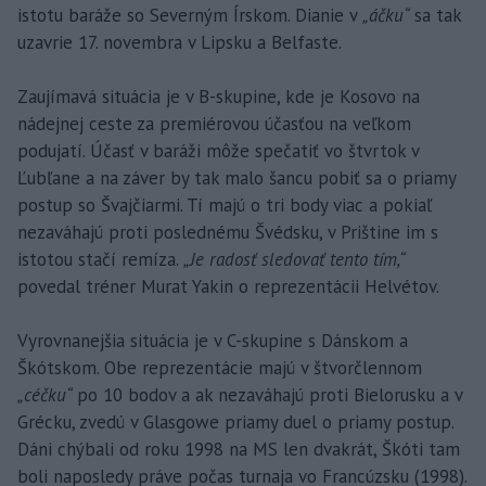
istotu baráže so Severným Írskom. Dianie v
„áčku“
sa tak
uzavrie 17. novembra v Lipsku a Belfaste.
Zaujímavá situácia je v B-skupine, kde je Kosovo na
nádejnej ceste za premiérovou účasťou na veľkom
podujatí. Účasť v baráži môže spečatiť vo štvrtok v
Ľubľane a na záver by tak malo šancu pobiť sa o priamy
postup so Švajčiarmi. Tí majú o tri body viac a pokiaľ
nezaváhajú proti poslednému Švédsku, v Prištine im s
istotou stačí remíza.
„Je radosť sledovať tento tím,“
povedal tréner Murat Yakin o reprezentácii Helvétov.
Vyrovnanejšia situácia je v C-skupine s Dánskom a
Škótskom. Obe reprezentácie majú v štvorčlennom
„céčku“
po 10 bodov a ak nezaváhajú proti Bielorusku a v
Grécku, zvedú v Glasgowe priamy duel o priamy postup.
Dáni chýbali od roku 1998 na MS len dvakrát, Škóti tam
boli naposledy práve počas turnaja vo Francúzsku (1998).