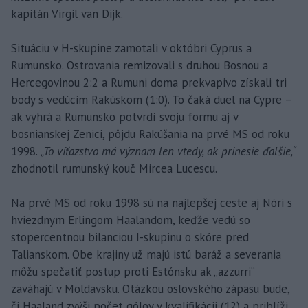
kapitán Virgil van Dijk.
Situáciu v H-skupine zamotali v októbri Cyprus a
Rumunsko. Ostrovania remizovali s druhou Bosnou a
Hercegovinou 2:2 a Rumuni doma prekvapivo získali tri
body s vedúcim Rakúskom (1:0). To čaká duel na Cypre –
ak vyhrá a Rumunsko potvrdí svoju formu aj v
bosnianskej Zenici, pôjdu Rakúšania na prvé MS od roku
1998.
„To víťazstvo má význam len vtedy, ak prinesie ďalšie,“
zhodnotil rumunský kouč Mircea Lucescu.
Na prvé MS od roku 1998 sú na najlepšej ceste aj Nóri s
hviezdnym Erlingom Haalandom, keďže vedú so
stopercentnou bilanciou I-skupinu o skóre pred
Talianskom. Obe krajiny už majú istú baráž a severania
môžu spečatiť postup proti Estónsku ak „azzurri“
zaváhajú v Moldavsku. Otázkou oslovského zápasu bude,
či Haaland zvýši počet gólov v kvalifikácii (12) a priblíži