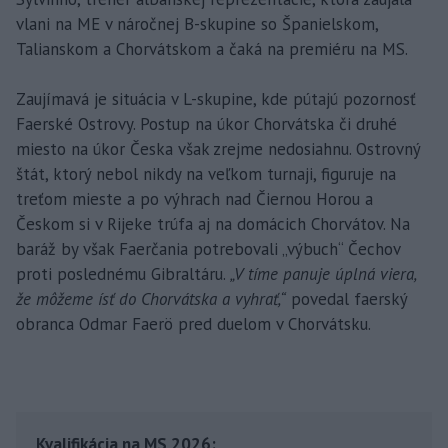
vlani na ME v náročnej B-skupine so Španielskom,
Talianskom a Chorvátskom a čaká na premiéru na MS.
Zaujímavá je situácia v L-skupine, kde pútajú pozornosť
Faerské Ostrovy. Postup na úkor Chorvátska či druhé
miesto na úkor Česka však zrejme nedosiahnu. Ostrovný
štát, ktorý nebol nikdy na veľkom turnaji, figuruje na
treťom mieste a po výhrach nad Čiernou Horou a
Českom si v Rijeke trúfa aj na domácich Chorvátov. Na
baráž by však Faerčania potrebovali „výbuch“ Čechov
proti poslednému Gibraltáru.
„V tíme panuje úplná viera,
že môžeme ísť do Chorvátska a vyhrať,“
povedal faerský
obranca Odmar Faerö pred duelom v Chorvátsku.
Kvalifikácia na MS 2026: