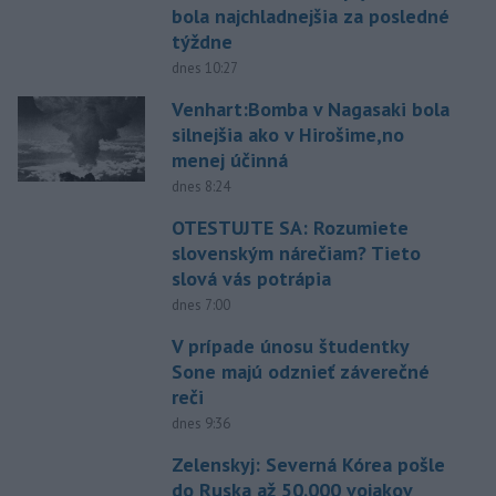
bola najchladnejšia za posledné
týždne
dnes 10:27
Venhart:Bomba v Nagasaki bola
silnejšia ako v Hirošime,no
menej účinná
dnes 8:24
OTESTUJTE SA: Rozumiete
slovenským nárečiam? Tieto
slová vás potrápia
dnes 7:00
V prípade únosu študentky
Sone majú odznieť záverečné
reči
dnes 9:36
Zelenskyj: Severná Kórea pošle
do Ruska až 50.000 vojakov