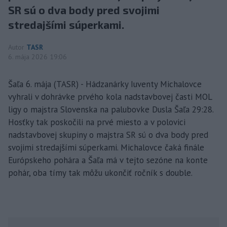
SR sú o dva body pred svojimi
stredajšími súperkami.
Autor
TASR
6. mája 2026 19:06
Šaľa 6. mája (TASR) - Hádzanárky Iuventy Michalovce
vyhrali v dohrávke prvého kola nadstavbovej časti MOL
ligy o majstra Slovenska na palubovke Dusla Šaľa 29:28.
Hosťky tak poskočili na prvé miesto a v polovici
nadstavbovej skupiny o majstra SR sú o dva body pred
svojimi stredajšími súperkami. Michalovce čaká finále
Európskeho pohára a Šaľa má v tejto sezóne na konte
pohár, oba tímy tak môžu ukončiť ročník s double.