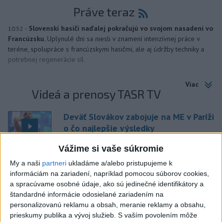
Práve teraz
-
Slovenskí hasiči naďalej pokračujú vo svojom nasadení vo
10:52
Francúzsku.
Uplynulé dni sa niesli v znamení intenzívnej práce v
teréne, spolupráce s francúzskymi hasičmi, ale aj údržby techniky a
potrebnej regenerácie síl.
Viac
Videá a prenosy TASR TV
Deväť Slovákov zabojuje na ME v Paríži
o čo najlepšie výsledky
Vážime si vaše súkromie
Viac
My a naši
partneri
ukladáme a/alebo pristupujeme k
Najčítanejšie
informáciám na zariadení, napríklad pomocou súborov cookies,
a spracúvame osobné údaje, ako sú jedinečné identifikátory a
6h
24h
7d
štandardné informácie odosielané zariadením na
personalizovanú reklamu a obsah, meranie reklamy a obsahu,
prieskumy publika a vývoj služieb.
S vaším povolením môže
DRÁMA V PARLAMENTE: Poslankyňa
1