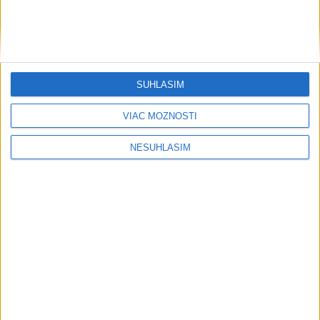
SÚHLASÍM
VIAC MOŽNOSTÍ
NESÚHLASÍM
....