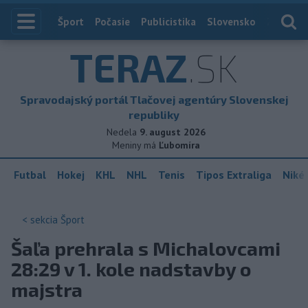
Index
Šport
Počasie
Publicistika
Slovensko
Zahranič
TERAZ
.SK
Spravodajský portál Tlačovej agentúry Slovenskej
republiky
Nedela
9. august 2026
Meniny má
Ľubomíra
Futbal
Hokej
KHL
NHL
Tenis
Tipos Extraliga
Niké 
< sekcia
Šport
Šaľa prehrala s Michalovcami
28:29 v 1. kole nadstavby o
majstra