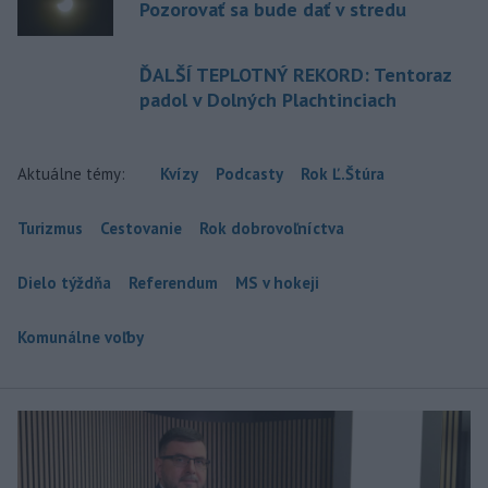
Pozorovať sa bude dať v stredu
ĎALŠÍ TEPLOTNÝ REKORD: Tentoraz
padol v Dolných Plachtinciach
Aktuálne témy:
Kvízy
Podcasty
Rok Ľ.Štúra
Turizmus
Cestovanie
Rok dobrovoľníctva
Dielo týždňa
Referendum
MS v hokeji
Komunálne voľby