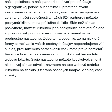
naša spoločnosť a naši partneri používať presné údaje
hádzala do premiéra vajíčka
o geografickej polohe a identifikáciu prostredníctvom
skenovania zariadenia. Súhlas s vyššie uvedeným spracúvaním
2
Festival Lovestream 2026 pokračuje, druhý deň zakončil
zo strany našej spoločnosti a našich 824 partnerov môžete
Robbie Williams
poskytnúť kliknutím na príslušné tlačidlo. Skôr než súhlas
poskytnete, môžete kliknutím jeho poskytnutie odmietnuť alebo
3
Skončili ďalšie desiatky menších pôšt, samosprávam sa
si preštudovať podrobnejšie informácie a zmeniť svoje
to nepáči
prednostné nastavenia.
Zoberte na vedomie, že na niektoré
formy spracúvania vašich osobných údajov nepotrebujeme váš
4
SMRŤ V HORÁCH: V Západných Tatrách zomrel 76-ročný
súhlas, proti takémuto spracovaniu však máte právo namietať.
turista
Vaše prednostné nastavenia sa budú vzťahovať len na túto
webovú lokalitu. Svoje nastavenia môžete kedykoľvek zmeniť
5
VEĽKÁ PREDPOVEĎ POČASIA: Extrémne horúčavy
alebo svoj súhlas odvolať návratom na túto webovú stránku
ustúpili. Alebo žeby nie?
kliknutím na tlačidlo „Ochrana osobných údajov“ v dolnej časti
stránky.
6
Prešov remizoval v domácom dueli 3. kola s Liptovským
Mikulášom
7
OTESTUJTE SA: Rozumiete slovenským nárečiam? Tieto
slová vás potrápia