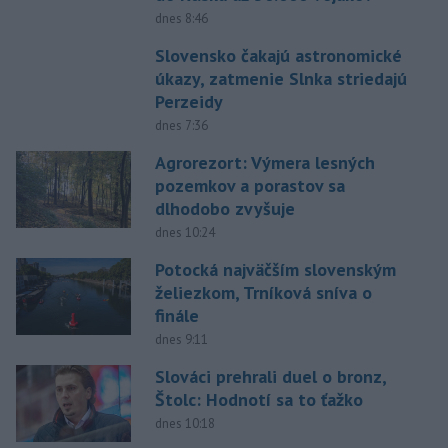
dnes 8:46
Slovensko čakajú astronomické
úkazy, zatmenie Slnka striedajú
Perzeidy
dnes 7:36
Agrorezort: Výmera lesných
pozemkov a porastov sa
dlhodobo zvyšuje
dnes 10:24
Potocká najväčším slovenským
želiezkom, Trníková sníva o
finále
dnes 9:11
Slováci prehrali duel o bronz,
Štolc: Hodnotí sa to ťažko
dnes 10:18