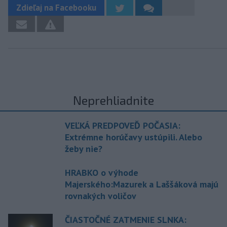
Zdieľaj na Facebooku
Neprehliadnite
VEĽKÁ PREDPOVEĎ POČASIA:
Extrémne horúčavy ustúpili. Alebo
žeby nie?
HRABKO o výhode
Majerského:Mazurek a Laššáková majú
rovnakých voličov
ČIASTOČNÉ ZATMENIE SLNKA: