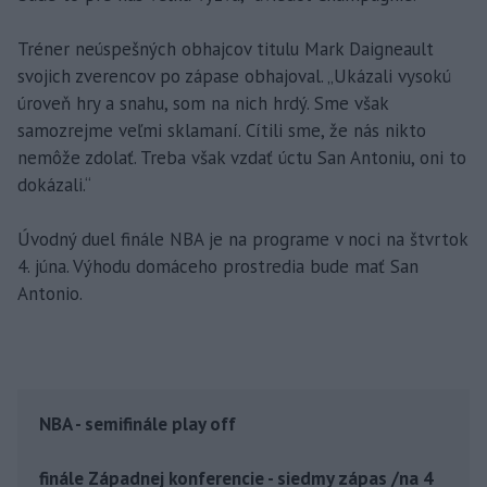
Tréner neúspešných obhajcov titulu Mark Daigneault
svojich zverencov po zápase obhajoval. „Ukázali vysokú
úroveň hry a snahu, som na nich hrdý. Sme však
samozrejme veľmi sklamaní. Cítili sme, že nás nikto
nemôže zdolať. Treba však vzdať úctu San Antoniu, oni to
dokázali.“
Úvodný duel finále NBA je na programe v noci na štvrtok
4. júna. Výhodu domáceho prostredia bude mať San
Antonio.
NBA - semifinále play off
finále Západnej konferencie - siedmy zápas /na 4