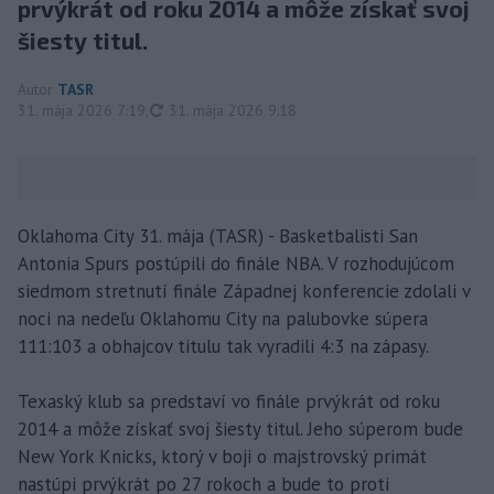
prvýkrát od roku 2014 a môže získať svoj
šiesty titul.
Autor
TASR
aktualizované
31. mája 2026 7:19
,
31. mája 2026 9:18
Oklahoma City 31. mája (TASR) - Basketbalisti San
Antonia Spurs postúpili do finále NBA. V rozhodujúcom
siedmom stretnutí finále Západnej konferencie zdolali v
noci na nedeľu Oklahomu City na palubovke súpera
111:103 a obhajcov titulu tak vyradili 4:3 na zápasy.
Texaský klub sa predstaví vo finále prvýkrát od roku
2014 a môže získať svoj šiesty titul. Jeho súperom bude
New York Knicks, ktorý v boji o majstrovský primát
nastúpi prvýkrát po 27 rokoch a bude to proti