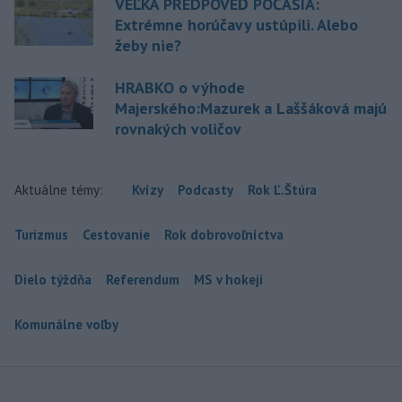
VEĽKÁ PREDPOVEĎ POČASIA:
Extrémne horúčavy ustúpili. Alebo
žeby nie?
HRABKO o výhode
Majerského:Mazurek a Laššáková majú
rovnakých voličov
Aktuálne témy:
Kvízy
Podcasty
Rok Ľ.Štúra
Turizmus
Cestovanie
Rok dobrovoľníctva
Dielo týždňa
Referendum
MS v hokeji
Komunálne voľby