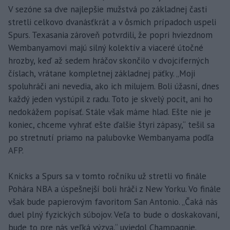
V sezóne sa dve najlepšie mužstvá po základnej časti
stretli celkovo dvanásťkrát a v ôsmich prípadoch uspeli
Spurs. Texasania zároveň potvrdili, že popri hviezdnom
Wembanyamovi majú silný kolektív a viaceré útočné
hrozby, keď až sedem hráčov skončilo v dvojciferných
číslach, vrátane kompletnej základnej päťky. „Moji
spoluhráči ani nevedia, ako ich milujem. Boli úžasní, dnes
každý jeden vystúpil z radu. Toto je skvelý pocit, ani ho
nedokážem popísať. Stále však máme hlad. Ešte nie je
koniec, chceme vyhrať ešte ďalšie štyri zápasy,“ tešil sa
po stretnutí priamo na palubovke Wembanyama podľa
AFP.
Knicks a Spurs sa v tomto ročníku už stretli vo finále
Pohára NBA a úspešnejší boli hráči z New Yorku. Vo finále
však bude papierovým favoritom San Antonio. „Čaká nás
duel plný fyzických súbojov. Veľa to bude o doskakovaní,
bude to pre nás veľká výzva,“ uviedol Champagnie.