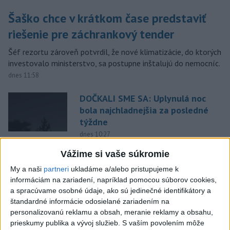
Šaško chce v krátkom čase predstaviť
riešenie pre záchrankový tender
Šéf rezortu zároveň potvrdil, že nové klimatizácie, do ktorých
investovalo ministerstvo, sa postupne inštalujú do nemocníc.
dnes 11:58
DOČKALI SME SA: Uplynulá noc
bola najchladnejšia za posledné
týždne
dnes 10:27
Chlapec obvinený zo streľby v
Vážime si vaše súkromie
Thajsku sledoval násilný obsah
My a naši
partneri
ukladáme a/alebo pristupujeme k
online
informáciám na zariadení, napríklad pomocou súborov cookies,
dnes 12:01
a spracúvame osobné údaje, ako sú jedinečné identifikátory a
štandardné informácie odosielané zariadením na
Gardy neotvoria Hormuzský
personalizovanú reklamu a obsah, meranie reklamy a obsahu,
prieliv, kým USA neprijmú
prieskumy publika a vývoj služieb.
S vaším povolením môže