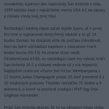
rovnakému súperovi ako naposledy. San Antonio v roku
1999 zdolalo klub z najväčšieho mesta USA 4:1 na zápasy
a získalo vtedy svoj prvý titul.
Rozhodujúci siedmy zápas začali lepšie Spurs, už v prvej
štvrtine si vypracovali dvojciferný náskok a to až 14
bodov. Domáci ho dokázali ešte do polčasu zlikvidovať,
hoci do šatní odchádzali napokon s náskokom troch
bodov hostia (56:53). Po zmene strán viedli
Oklahomčania 63:60, no nasledujúci úsek hry vyhrali hráči
San Antonia 16:2 a získané vedenie už z rúk nepustili.
Najlepším strelcom víťazov bol Victor Wembanyama s
22 bodmi, Julian Champagnie pridal 20, keď premenil 6 z
10 trojkových pokusov. Thunder nestačilo 35 bodov a 9
asistencií, o ktoré sa postaral úradujúci MVP ligy Shai
Gilgeous-Alexander.
Hráči San Antonia ukázali, že to na obhajcov titulu vedia.