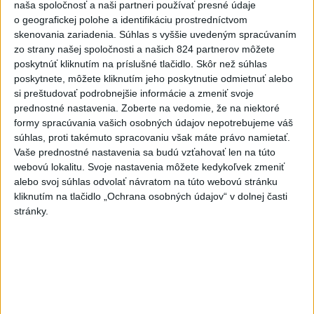
podmienky Teheránu
naša spoločnosť a naši partneri používať presné údaje
dnes 12:25
o geografickej polohe a identifikáciu prostredníctvom
skenovania zariadenia. Súhlas s vyššie uvedeným spracúvaním
V prípade únosu študentky
zo strany našej spoločnosti a našich 824 partnerov môžete
Sone majú odznieť záverečné
poskytnúť kliknutím na príslušné tlačidlo. Skôr než súhlas
reči
poskytnete, môžete kliknutím jeho poskytnutie odmietnuť alebo
si preštudovať podrobnejšie informácie a zmeniť svoje
dnes 9:36
prednostné nastavenia.
Zoberte na vedomie, že na niektoré
TAXIKÁR POD VPLYVOM
formy spracúvania vašich osobných údajov nepotrebujeme váš
DROG:Na festivale Lovestream
súhlas, proti takémuto spracovaniu však máte právo namietať.
narazil do policajtov
Vaše prednostné nastavenia sa budú vzťahovať len na túto
webovú lokalitu. Svoje nastavenia môžete kedykoľvek zmeniť
dnes 12:30
alebo svoj súhlas odvolať návratom na túto webovú stránku
POKUS O VRAŽDU: Polícia
kliknutím na tlačidlo „Ochrana osobných údajov“ v dolnej časti
obvinila mladíkov, ktorí
stránky.
zaútočili na taxikára
dnes 11:40
NEBEZPEČNÁ POTÝČKA: Po
bodnutí neznámym predmetom
skončil v nemocnici