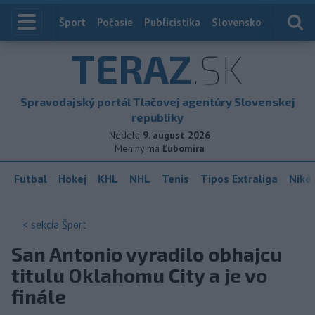
Index
Šport
Počasie
Publicistika
Slovensko
Zahranič
TERAZ
.SK
Spravodajský portál Tlačovej agentúry Slovenskej
republiky
Nedela
9. august 2026
Meniny má
Ľubomíra
Futbal
Hokej
KHL
NHL
Tenis
Tipos Extraliga
Niké 
< sekcia
Šport
San Antonio vyradilo obhajcu
titulu Oklahomu City a je vo
finále