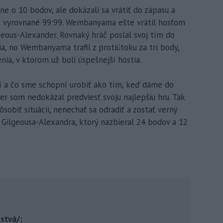
ne o 10 bodov, ale dokázali sa vrátiť do zápasu a
 vyrovnané 99:99. Wembanyama ešte vrátil hosťom
geous-Alexander. Rovnaký hráč poslal svoj tím do
a, no Wembanyama trafil z protiútoku za tri body,
ia, v ktorom už boli úspešnejší hostia.
ní a čo sme schopní urobiť ako tím, keď dáme do
er som nedokázal predviesť svoju najlepšiu hru. Tak
sobiť situácii, nenechať sa odradiť a zostať verný
 Gilgeousa-Alexandra, ktorý nazbieral 24 bodov a 12
zstvá/: