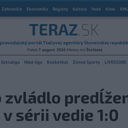
Zahraničie
Ekonomika
Regióny
Kultúra
Veda
Krimi
XML
TERAZ
.SK
pravodajský portál Tlačovej agentúry Slovenskej republi
Piatok
7. august 2026
Meniny má
Štefánia
 Extraliga
Niké liga
Basketbal
Zimné športy
LIVESCORE
 zvládlo predĺžen
v sérii vedie 1:0