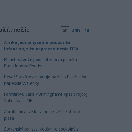
ajčítanejšie
6h
24h
7d
Afrika jednomyseľne podporila
Infantina, víta ospravedlnenie FIFA
Manchester City odmietol prvú ponuku
Barcelony za Rodriho
Deväť Slovákov zabojuje na ME v Paríži o čo
najlepšie výsledky
Forsterovú čaká v Birminghame opäť dvojboj,
Volka piate ME
Abrahamová získala bronz v K1, Záhorská
piata
Slovenský tenista Molčan je spokojný s