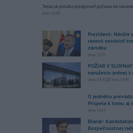
Teraz.sk prináša predpoveď počasia na nasledu
dnes 16:00
Prezident: Násilie
rasovú nenávisť tr
zárodku
dnes 12:33
POŽIAR V SLOVNAFT
narušeniu jednej z 
aktualizovan
dnes 14:20
,
dnes 15:46
O jedného prevádz
Prispela k tomu aj 
dnes 16:14
Blanár: Kandidatúr
Bezpečnostnej rad