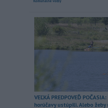
Komunálne voľby
VEĽKÁ PREDPOVEĎ POČASIA:
horúčavy ustúpili. Alebo žeby 