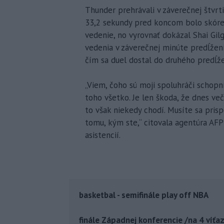
Thunder prehrávali v záverečnej štvrti
33,2 sekundy pred koncom bolo skóre
vedenie, no vyrovnať dokázal Shai Gil
vedenia v záverečnej minúte predĺženi
čím sa duel dostal do druhého predĺžen
„Viem, čoho sú moji spoluhráči schop
toho všetko. Je len škoda, že dnes več
to však niekedy chodí. Musíte sa prispô
tomu, kým ste,“ citovala agentúra AFP
asistencií.
basketbal - semifinále play off NBA
finále Západnej konferencie /na 4 víťa