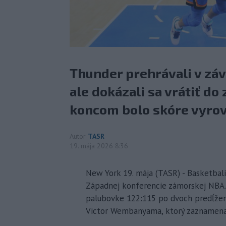
Thunder prehrávali v záv
ale dokázali sa vrátiť do
koncom bolo skóre vyrov
Autor
TASR
19. mája 2026 8:36
New York 19. mája (TASR) - Basketbalis
Západnej konferencie zámorskej NBA. 
palubovke 122:115 po dvoch predĺženi
Victor Wembanyama, ktorý zaznamenal