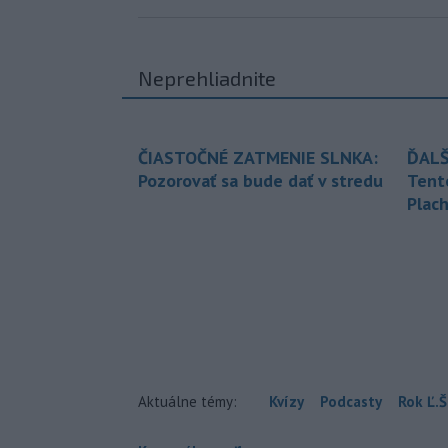
Neprehliadnite
ČIASTOČNÉ ZATMENIE SLNKA:
ĎALŠ
Pozorovať sa bude dať v stredu
Tent
Plach
Aktuálne témy:
Kvízy
Podcasty
Rok Ľ.Š