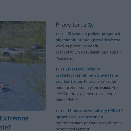
Práve teraz
-
Slovenská polícia prispela k
16:08
objasneniu prípadu prevádzačstva,
ktorý sa podarilo ukončiť
právoplatným odsúdením páchateľa v
Maďarsku.
-
Piatkový požiar v
15:21
bratislavskej rafinérii Slovnaft je
pod kontrolou.
Príčina jeho vzniku
bude predmetom vyšetrovania. Pre
TASR to potvrdil hovorca rafinérie
Anton Molnár.
-
Ministerstvo kultúry (MK) SR
15:17
 Extrémne
upraví verziu opatrenia o
podrobnostiach poskytovania dotácií v
nie?
pôsobnosti rezortu.