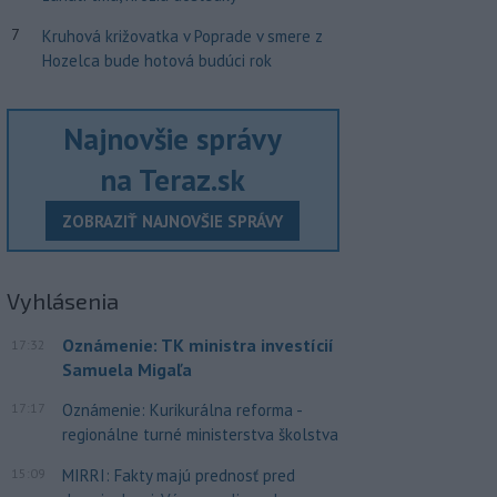
7
Kruhová križovatka v Poprade v smere z
Hozelca bude hotová budúci rok
Najnovšie správy
na Teraz.sk
ZOBRAZIŤ NAJNOVŠIE SPRÁVY
Vyhlásenia
Oznámenie: TK ministra investícií
17:32
Samuela Migaľa
17:17
Oznámenie: Kurikurálna reforma -
regionálne turné ministerstva školstva
15:09
MIRRI: Fakty majú prednosť pred