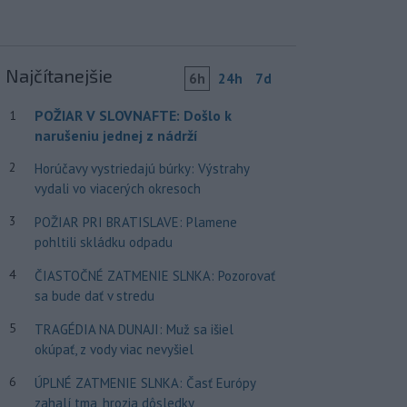
Najčítanejšie
6h
24h
7d
POŽIAR V SLOVNAFTE: Došlo k
1
narušeniu jednej z nádrží
2
Horúčavy vystriedajú búrky: Výstrahy
vydali vo viacerých okresoch
3
POŽIAR PRI BRATISLAVE: Plamene
pohltili skládku odpadu
4
ČIASTOČNÉ ZATMENIE SLNKA: Pozorovať
sa bude dať v stredu
5
TRAGÉDIA NA DUNAJI: Muž sa išiel
okúpať, z vody viac nevyšiel
6
ÚPLNÉ ZATMENIE SLNKA: Časť Európy
zahalí tma, hrozia dôsledky