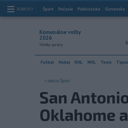
RUBRIKY
Index
Šport
Počasie
Publicistika
Slovensko
Komunálne voľby
2026
S
Všetky správy
Futbal
Hokej
KHL
NHL
Tenis
Tipos
< sekcia
Šport
San Antonio
Oklahome a 