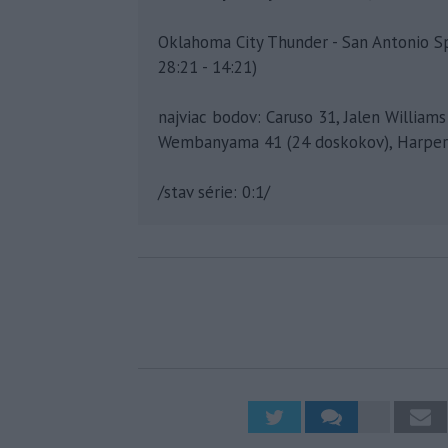
Oklahoma City Thunder - San Antonio Sp
28:21 - 14:21)
najviac bodov: Caruso 31, Jalen William
Wembanyama 41 (24 doskokov), Harper 24
/stav série: 0:1/