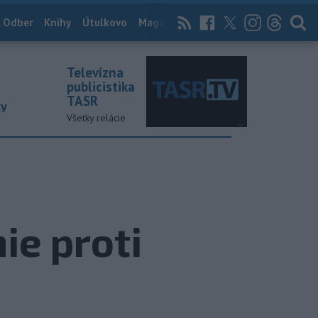
 Odber
Knihy
Útulkovo
Magazín
News Now
Archív
TASR
Televízna
publicistika
TASR
ky
Všetky relácie
ie proti