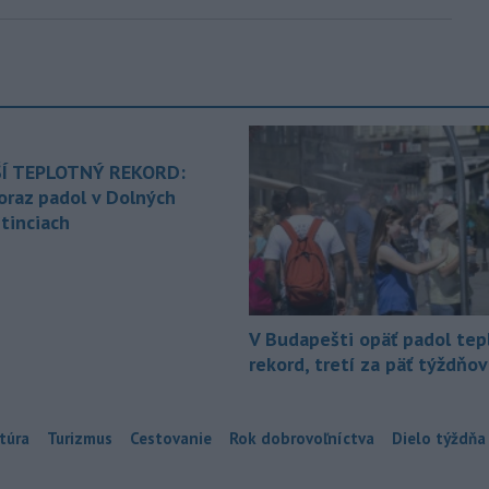
Í TEPLOTNÝ REKORD:
oraz padol v Dolných
tinciach
V Budapešti opäť padol tep
rekord, tretí za päť týždňov
túra
Turizmus
Cestovanie
Rok dobrovoľníctva
Dielo týždňa