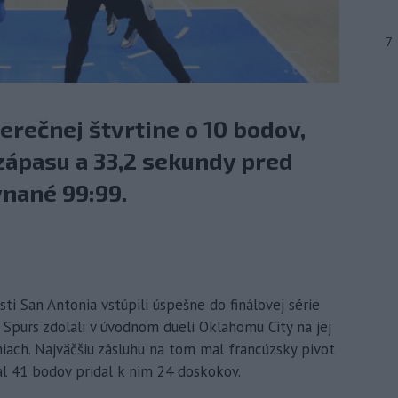
7
erečnej štvrtine o 10 bodov,
 zápasu a 33,2 sekundy pred
nané 99:99.
ti San Antonia vstúpili úspešne do finálovej série
Spurs zdolali v úvodnom dueli Oklahomu City na jej
ach. Najväčšiu zásluhu na tom mal francúzsky pivot
 41 bodov pridal k nim 24 doskokov.