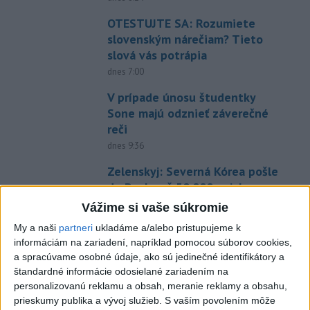
OTESTUJTE SA: Rozumiete
slovenským nárečiam? Tieto
slová vás potrápia
dnes 7:00
V prípade únosu študentky
Sone majú odznieť záverečné
reči
dnes 9:36
Zelenskyj: Severná Kórea pošle
do Ruska až 50.000 vojakov
dnes 8:46
Vážime si vaše súkromie
Slovensko čakajú astronomické
My a naši
partneri
ukladáme a/alebo pristupujeme k
informáciám na zariadení, napríklad pomocou súborov cookies,
úkazy, zatmenie Slnka striedajú
a spracúvame osobné údaje, ako sú jedinečné identifikátory a
Perzeidy
štandardné informácie odosielané zariadením na
dnes 7:36
personalizovanú reklamu a obsah, meranie reklamy a obsahu,
prieskumy publika a vývoj služieb.
S vaším povolením môže
Agrorezort: Výmera lesných