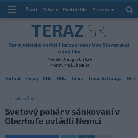
Index
Šport
Počasie
Publicistika
Slovensko
Zahranič
TERAZ
.SK
Spravodajský portál Tlačovej agentúry Slovenskej
republiky
Nedela
9. august 2026
Meniny má
Ľubomíra
Futbal
Hokej
KHL
NHL
Tenis
Tipos Extraliga
Niké 
< sekcia
Šport
Svetový pohár v sánkovaní v
Oberhofe ovládli Nemci