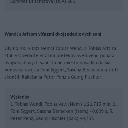
Summer Britcherová (USA) 603
Wendl s Arltom víťazmi dvojsedadlových saní
Olympijskí víťazi Nemci Tobias Wendl a Tobias Arlt sa
stali v Oberhofe víťazmi pretekov Svetového pohára
dvojsedadlových saní. Druhé miesto obsadila ďalšia
nemecká dvojica Toni Eggert, Sascha Benecken a tretí
skončili Rakúšania Peter Penz a Georg Fischler.
Výsledky:
1. Tobias Wendl, Tobias Arlt (Nem.) 1:21,713 min, 2.
Toni Eggert, Sascha Benecken (Nem.) +0,609 s, 3.
Peter Penz, Georg Fischler (Rak.) +0,737.