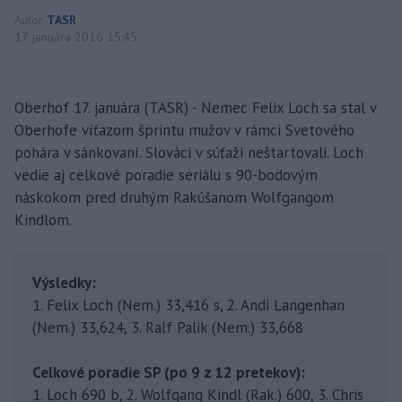
Autor
TASR
17. januára 2016 15:45
Oberhof 17. januára (TASR) - Nemec Felix Loch sa stal v
Oberhofe víťazom šprintu mužov v rámci Svetového
pohára v sánkovaní. Slováci v súťaži neštartovali. Loch
vedie aj celkové poradie seriálu s 90-bodovým
náskokom pred druhým Rakúšanom Wolfgangom
Kindlom.
Výsledky:
1. Felix Loch (Nem.) 33,416 s, 2. Andi Langenhan
(Nem.) 33,624, 3. Ralf Palik (Nem.) 33,668
Celkové poradie SP (po 9 z 12 pretekov):
1. Loch 690 b, 2. Wolfgang Kindl (Rak.) 600, 3. Chris