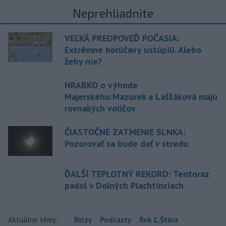
Neprehliadnite
VEĽKÁ PREDPOVEĎ POČASIA:
Extrémne horúčavy ustúpili. Alebo
žeby nie?
HRABKO o výhode
Majerského:Mazurek a Laššáková majú
rovnakých voličov
ČIASTOČNÉ ZATMENIE SLNKA:
Pozorovať sa bude dať v stredu
ĎALŠÍ TEPLOTNÝ REKORD: Tentoraz
padol v Dolných Plachtinciach
Aktuálne témy:
Kvízy
Podcasty
Rok Ľ.Štúra