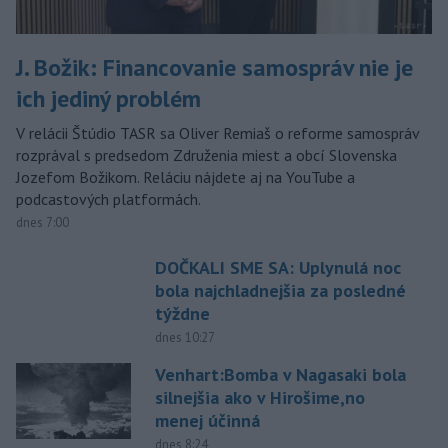
J. Božik: Financovanie samospráv nie je
ich jediný problém
V relácii Štúdio TASR sa Oliver Remiaš o reforme samospráv
rozprával s predsedom Združenia miest a obcí Slovenska
Jozefom Božikom. Reláciu nájdete aj na YouTube a
podcastových platformách.
dnes 7:00
DOČKALI SME SA: Uplynulá noc
bola najchladnejšia za posledné
týždne
dnes 10:27
Venhart:Bomba v Nagasaki bola
silnejšia ako v Hirošime,no
menej účinná
dnes 8:24