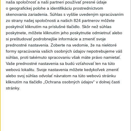
naša spoločnosť a naši partneri používať presné údaje
pozemkov a porastov sa
o geografickej polohe a identifikáciu prostredníctvom
dlhodobo zvyšuje
skenovania zariadenia. Súhlas s vyššie uvedeným spracúvaním
dnes 10:24
zo strany našej spoločnosti a našich 824 partnerov môžete
poskytnúť kliknutím na príslušné tlačidlo. Skôr než súhlas
Potocká najväčším slovenským
poskytnete, môžete kliknutím jeho poskytnutie odmietnuť alebo
želiezkom, Trníková sníva o
si preštudovať podrobnejšie informácie a zmeniť svoje
finále
prednostné nastavenia.
Zoberte na vedomie, že na niektoré
dnes 9:11
formy spracúvania vašich osobných údajov nepotrebujeme váš
súhlas, proti takémuto spracovaniu však máte právo namietať.
Slováci prehrali duel o bronz,
Vaše prednostné nastavenia sa budú vzťahovať len na túto
Štolc: Hodnotí sa to ťažko
webovú lokalitu. Svoje nastavenia môžete kedykoľvek zmeniť
dnes 10:18
alebo svoj súhlas odvolať návratom na túto webovú stránku
kliknutím na tlačidlo „Ochrana osobných údajov“ v dolnej časti
Práve teraz
stránky.
-
Dve lietadlá na letisku Sydney (SYD) sa v nedeľu tesne
10:34
vyhli zrážke.
Austrálsky úrad pre bezpečnosť dopravy (ATSB), ktorý
bol o tomto incidente informovaný, začal vyšetrovanie.
Viac
Videá a prenosy TASR TV