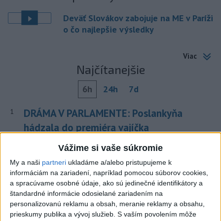
Deväť Slovákov zabojuje na ME v Paríži
o čo najlepšie výsledky
Viac
Najčítanejšie
6h
24h
7d
DRÁMA V PARLAMENTE: Poslankyňa
1
hádzala do premiéra vajíčka
2
Vážime si vaše súkromie
Česká vláda uvažuje nad zvýšením valorizácie dôchodkov
na dvojnásobok
My a naši
partneri
ukladáme a/alebo pristupujeme k
informáciám na zariadení, napríklad pomocou súborov cookies,
3
MLADÍK VYPADOL Z FERRATY: Na Skalke pri Kremnici
a spracúvame osobné údaje, ako sú jedinečné identifikátory a
zasahovali záchranári
štandardné informácie odosielané zariadením na
personalizovanú reklamu a obsah, meranie reklamy a obsahu,
4
ÚTOK MEDVEĎA: V Turanoch pri zjazde z D1 našli
prieskumy publika a vývoj služieb.
S vaším povolením môže