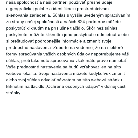
zraneného muža
naša spoločnosť a naši partneri používať presné údaje
o geografickej polohe a identifikáciu prostredníctvom
5
Ugandský futbalista Owori zomrel vo veku 27 rokov po
skenovania zariadenia. Súhlas s vyššie uvedeným spracúvaním
brutálnom útoku
zo strany našej spoločnosti a našich 824 partnerov môžete
poskytnúť kliknutím na príslušné tlačidlo. Skôr než súhlas
6
STU ani UK nevyhovejú všetkým žiadostiam o ubytovanie
poskytnete, môžete kliknutím jeho poskytnutie odmietnuť alebo
na internátoch
si preštudovať podrobnejšie informácie a zmeniť svoje
prednostné nastavenia.
Zoberte na vedomie, že na niektoré
7
Festival Lovestream 2026 pokračuje, druhý deň zakončil
formy spracúvania vašich osobných údajov nepotrebujeme váš
Robbie Williams
súhlas, proti takémuto spracovaniu však máte právo namietať.
Vaše prednostné nastavenia sa budú vzťahovať len na túto
webovú lokalitu. Svoje nastavenia môžete kedykoľvek zmeniť
Najnovšie správy na Teraz.sk
alebo svoj súhlas odvolať návratom na túto webovú stránku
kliknutím na tlačidlo „Ochrana osobných údajov“ v dolnej časti
Vyhlásenia
stránky.
Priame prenosy z Národnej rady SR
Politika na sociálnych sieťach