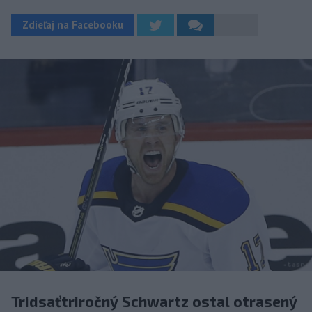
Zdieľaj na Facebooku
Tridsaťtriročný Schwartz ostal otrasený