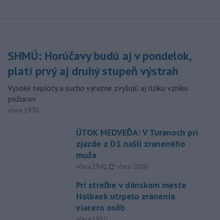
SHMÚ: Horúčavy budú aj v pondelok,
platí prvý aj druhý stupeň výstrah
Vysoké teploty a sucho výrazne zvyšujú aj riziko vzniku
požiarov.
včera 19:30
ÚTOK MEDVEĎA: V Turanoch pri
zjazde z D1 našli zraneného
muža
aktualizované
včera 19:41
,
včera 20:00
Pri streľbe v dánskom meste
Holbaek utrpelo zranenia
viacero osôb
včera 19:10