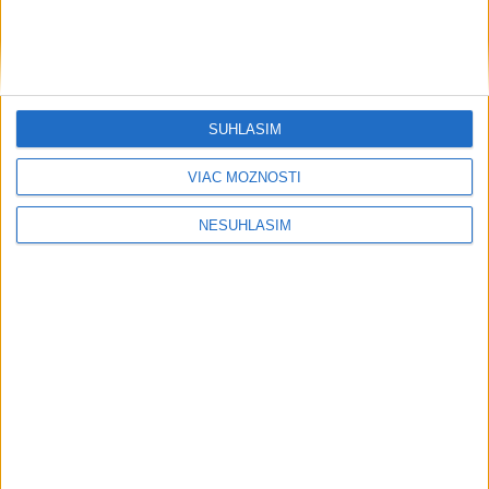
....
SÚHLASÍM
VIAC MOŽNOSTÍ
NESÚHLASÍM
....