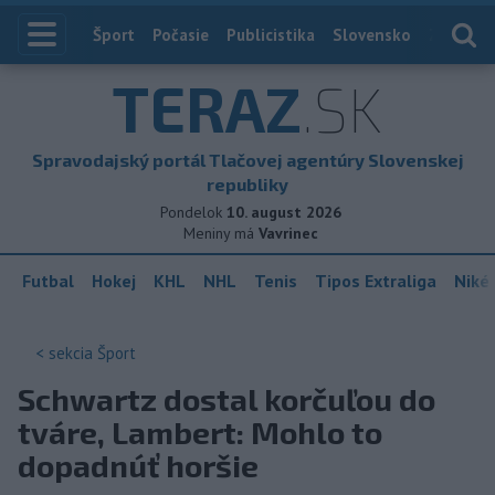
Index
Šport
Počasie
Publicistika
Slovensko
Zahranič
TERAZ
.SK
Spravodajský portál Tlačovej agentúry Slovenskej
republiky
Pondelok
10. august 2026
Meniny má
Vavrinec
Futbal
Hokej
KHL
NHL
Tenis
Tipos Extraliga
Niké 
< sekcia
Šport
Schwartz dostal korčuľou do
tváre, Lambert: Mohlo to
dopadnúť horšie