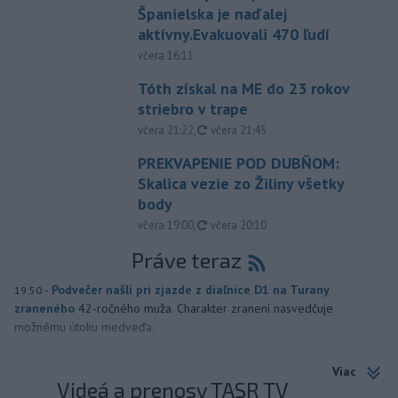
Španielska je naďalej
aktívny.Evakuovali 470 ľudí
včera 16:11
Tóth získal na ME do 23 rokov
striebro v trape
aktualizované
včera 21:22
,
včera 21:45
PREKVAPENIE POD DUBŇOM:
Skalica vezie zo Žiliny všetky
body
aktualizované
včera 19:00
,
včera 20:10
Práve teraz
-
Podvečer našli pri zjazde z diaľnice D1 na Turany
19:50
zraneného
42-ročného muža. Charakter zranení nasvedčuje
možnému útoku medveďa.
Viac
Videá a prenosy TASR TV