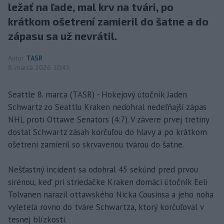
ležať na ľade, mal krv na tvári, po
krátkom ošetrení zamieril do šatne a do
zápasu sa už nevrátil.
Autor
TASR
8. marca 2026 10:45
Seattle 8. marca (TASR) - Hokejový útočník Jaden
Schwartz zo Seattlu Kraken nedohral nedeľňajší zápas
NHL proti Ottawe Senators (4:7). V závere prvej tretiny
dostal Schwartz zásah korčuľou do hlavy a po krátkom
ošetrení zamieril so skrvavenou tvárou do šatne.
Nešťastný incident sa odohral 45 sekúnd pred prvou
sirénou, keď pri striedačke Kraken domáci útočník Eeli
Tolvanen narazil ottawského Nicka Cousinsa a jeho noha
vyletela rovno do tváre Schwartza, ktorý korčuľoval v
tesnej blízkosti.