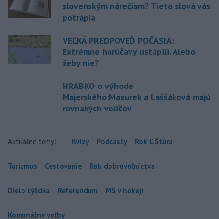
slovenským nárečiam? Tieto slová vás
potrápia
VEĽKÁ PREDPOVEĎ POČASIA:
Extrémne horúčavy ustúpili. Alebo
žeby nie?
HRABKO o výhode
Majerského:Mazurek a Laššáková majú
rovnakých voličov
Aktuálne témy:
Kvízy
Podcasty
Rok Ľ.Štúra
Turizmus
Cestovanie
Rok dobrovoľníctva
Dielo týždňa
Referendum
MS v hokeji
Komunálne voľby