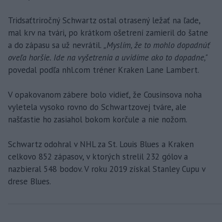
Tridsaťtriročný Schwartz ostal otrasený ležať na ľade,
mal krv na tvári, po krátkom ošetrení zamieril do šatne
a do zápasu sa už nevrátil.
„Myslím, že to mohlo dopadnúť
oveľa horšie. Ide na vyšetrenia a uvidíme ako to dopadne,"
povedal podľa nhl.com tréner Kraken Lane Lambert.
V opakovanom zábere bolo vidieť, že Cousinsova noha
vyletela vysoko rovno do Schwartzovej tváre, ale
našťastie ho zasiahol bokom korčule a nie nožom.
Schwartz odohral v NHL za St. Louis Blues a Kraken
celkovo 852 zápasov, v ktorých strelil 232 gólov a
nazbieral 548 bodov. V roku 2019 získal Stanley Cupu v
drese Blues.