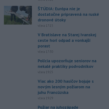
ŠTÚDIA: Európa nie je
dostatočne pripravená na ruské
dronové útoky
včera 17:15
V Bratislave na Starej Ivanskej
ceste horí odpad a vonkajší
porast
včera 17:30
Polícia upozorňuje seniorov na
nekalé praktiky podvodníkov
včera 19:25
Viac ako 200 hasičov bojuje s
novým lesným požiarom na
juhu Francúzska
včera 19:29
Požiar na juhozápade