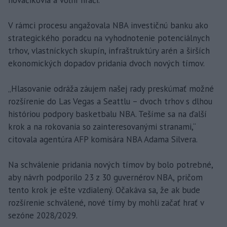
V rámci procesu angažovala NBA investičnú banku ako
strategického poradcu na vyhodnotenie potenciálnych
trhov, vlastníckych skupín, infraštruktúry arén a širších
ekonomických dopadov pridania dvoch nových tímov.
„Hlasovanie odráža záujem našej rady preskúmať možné
rozšírenie do Las Vegas a Seattlu – dvoch trhov s dlhou
históriou podpory basketbalu NBA. Tešíme sa na ďalší
krok a na rokovania so zainteresovanými stranami,“
citovala agentúra AFP komisára NBA Adama Silvera.
Na schválenie pridania nových tímov by bolo potrebné,
aby návrh podporilo 23 z 30 guvernérov NBA, pričom
tento krok je ešte vzdialený. Očakáva sa, že ak bude
rozšírenie schválené, nové tímy by mohli začať hrať v
sezóne 2028/2029.