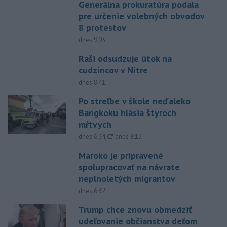
Generálna prokuratúra podala
pre určenie volebných obvodov
8 protestov
dnes 9:03
Raši odsudzuje útok na
cudzincov v Nitre
dnes 8:41
Po streľbe v škole neďaleko
Bangkoku hlásia štyroch
mŕtvych
aktualizované
dnes 6:34
,
dnes 8:13
Maroko je pripravené
spolupracovať na návrate
neplnoletých migrantov
dnes 6:32
Trump chce znovu obmedziť
udeľovanie občianstva deťom