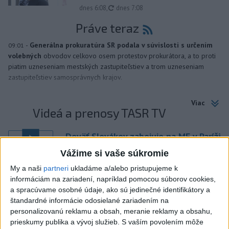
aktualizované
dnes 6:08
,
dnes 7:08
Práve teraz
-
Generálna prokuratúra SR podala v súvislosti s určením
09:01
volebných
obvodov celkovo osem protestov prokurátora, a to proti
piatim uzneseniam mestských zastupiteľstiev a trom uzneseniam
zastupiteľstiev samosprávnych krajov.
Viac
Videá a prenosy TASR TV
Deväť Slovákov zabojuje na ME v Paríži
o čo najlepšie výsledky
Vážime si vaše súkromie
My a naši
partneri
ukladáme a/alebo pristupujeme k
Viac
informáciám na zariadení, napríklad pomocou súborov cookies,
Najčítanejšie
a spracúvame osobné údaje, ako sú jedinečné identifikátory a
štandardné informácie odosielané zariadením na
6h
24h
7d
personalizovanú reklamu a obsah, meranie reklamy a obsahu,
prieskumy publika a vývoj služieb.
S vaším povolením môže