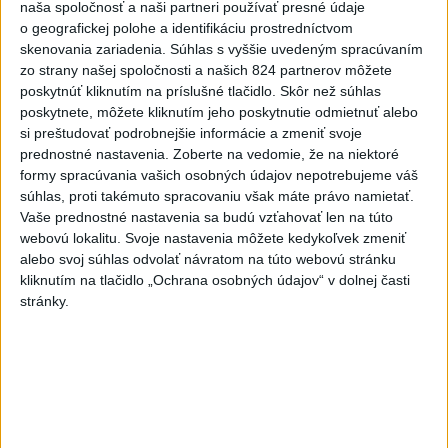
naša spoločnosť a naši partneri používať presné údaje
Po streľbe v škole neďaleko Bangkoku
1
o geografickej polohe a identifikáciu prostredníctvom
hlásia štyroch mŕtvych
skenovania zariadenia. Súhlas s vyššie uvedeným spracúvaním
zo strany našej spoločnosti a našich 824 partnerov môžete
2
Kruhová križovatka v Poprade v smere z Hozelca bude
poskytnúť kliknutím na príslušné tlačidlo. Skôr než súhlas
hotová budúci rok
poskytnete, môžete kliknutím jeho poskytnutie odmietnuť alebo
si preštudovať podrobnejšie informácie a zmeniť svoje
3
Prešovský kraj vyzýva k využitiu bezplatného parkoviska v
prednostné nastavenia.
Zoberte na vedomie, že na niektoré
Tatrách
formy spracúvania vašich osobných údajov nepotrebujeme váš
súhlas, proti takémuto spracovaniu však máte právo namietať.
4
ÚPLNÉ ZATMENIE SLNKA: Časť Európy zahalí tma,
Vaše prednostné nastavenia sa budú vzťahovať len na túto
hrozia dôsledky
webovú lokalitu. Svoje nastavenia môžete kedykoľvek zmeniť
alebo svoj súhlas odvolať návratom na túto webovú stránku
5
V Košiciach Nad jazerom začína výstavba
kliknutím na tlačidlo „Ochrana osobných údajov“ v dolnej časti
chodníka,otvorili aj pumptrack
stránky.
6
Historik Zajac: Územie Slovenska bolo jadrom poľsko-
uhorských vzťahov
7
Mesto Martin vypovedalo zmluvy na tri rozpracované
investičné akcie