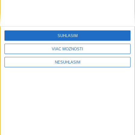
....
SÚHLASÍM
VIAC MOŽNOSTÍ
NESÚHLASÍM
....