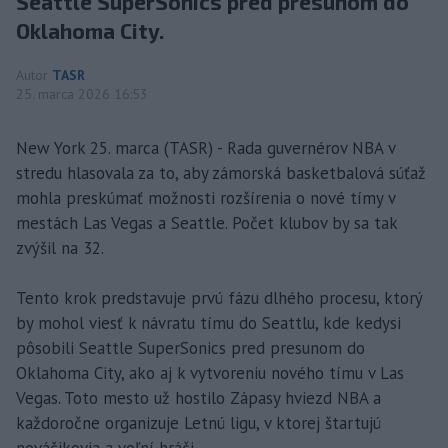
Seattle SuperSonics pred presunom do
Oklahoma City.
Autor
TASR
25. marca 2026 16:53
New York 25. marca (TASR) - Rada guvernérov NBA v
stredu hlasovala za to, aby zámorská basketbalová súťaž
mohla preskúmať možnosti rozšírenia o nové tímy v
mestách Las Vegas a Seattle. Počet klubov by sa tak
zvýšil na 32.
Tento krok predstavuje prvú fázu dlhého procesu, ktorý
by mohol viesť k návratu tímu do Seattlu, kde kedysi
pôsobili Seattle SuperSonics pred presunom do
Oklahoma City, ako aj k vytvoreniu nového tímu v Las
Vegas. Toto mesto už hostilo Zápasy hviezd NBA a
každoročne organizuje Letnú ligu, v ktorej štartujú
nováčikovia a voľní hráči.