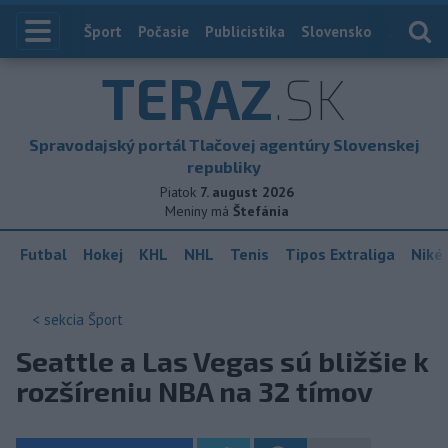
Index
Šport
Počasie
Publicistika
Slovensko
Zahranič
TERAZ
.SK
Spravodajský portál Tlačovej agentúry Slovenskej
republiky
Piatok
7. august 2026
Meniny má
Štefánia
Futbal
Hokej
KHL
NHL
Tenis
Tipos Extraliga
Niké 
< sekcia
Šport
Seattle a Las Vegas sú bližšie k
rozšíreniu NBA na 32 tímov