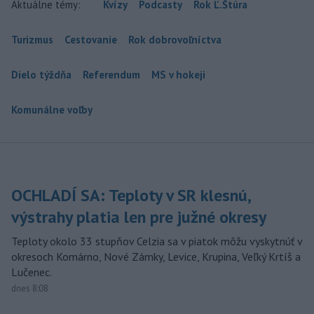
Aktuálne témy:
Kvízy
Podcasty
Rok Ľ.Štúra
Turizmus
Cestovanie
Rok dobrovoľníctva
Dielo týždňa
Referendum
MS v hokeji
Komunálne voľby
OCHLADÍ SA: Teploty v SR klesnú,
výstrahy platia len pre južné okresy
Teploty okolo 33 stupňov Celzia sa v piatok môžu vyskytnúť v
okresoch Komárno, Nové Zámky, Levice, Krupina, Veľký Krtíš a
Lučenec.
dnes 8:08