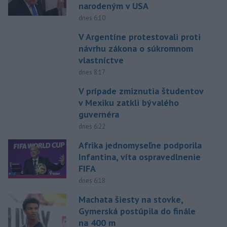
narodeným v USA
dnes 6:10
V Argentíne protestovali proti
návrhu zákona o súkromnom
vlastníctve
dnes 8:17
V prípade zmiznutia študentov
v Mexiku zatkli bývalého
guvernéra
dnes 6:22
Afrika jednomyseľne podporila
Infantina, víta ospravedlnenie
FIFA
dnes 6:18
Machata šiesty na stovke,
Gymerská postúpila do finále
na 400 m