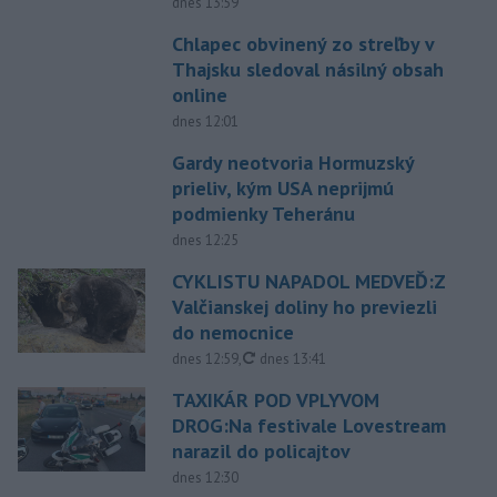
dnes 13:59
Chlapec obvinený zo streľby v
Thajsku sledoval násilný obsah
online
dnes 12:01
Gardy neotvoria Hormuzský
prieliv, kým USA neprijmú
podmienky Teheránu
dnes 12:25
CYKLISTU NAPADOL MEDVEĎ:Z
Valčianskej doliny ho previezli
do nemocnice
aktualizované
dnes 12:59
,
dnes 13:41
TAXIKÁR POD VPLYVOM
DROG:Na festivale Lovestream
narazil do policajtov
dnes 12:30