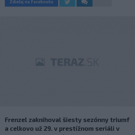
Zdieľaj na Facebooku
Frenzel zaknihoval šiesty sezónny triumf
a celkovo už 29. v prestížnom seriáli v