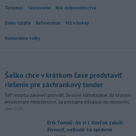
Turizmus
Cestovanie
Rok dobrovoľníctva
Dielo týždňa
Referendum
MS v hokeji
Komunálne voľby
Šaško chce v krátkom čase predstaviť
riešenie pre záchrankový tender
Šéf rezortu zároveň potvrdil, že nové klimatizácie, do ktorých
investovalo ministerstvo, sa postupne inštalujú do nemocníc.
dnes 11:58
Erik Tomáš: Ak si I. Korčok založí
živnosť, nebude to správne