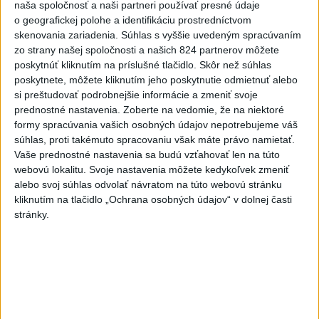
naša spoločnosť a naši partneri používať presné údaje
Robbie Williams
o geografickej polohe a identifikáciu prostredníctvom
3
Skončili ďalšie desiatky menších pôšt, samosprávam sa
skenovania zariadenia. Súhlas s vyššie uvedeným spracúvaním
zo strany našej spoločnosti a našich 824 partnerov môžete
to nepáči
poskytnúť kliknutím na príslušné tlačidlo. Skôr než súhlas
4
Darina Pačutová pomáha pacientom vo Vranove nad
poskytnete, môžete kliknutím jeho poskytnutie odmietnuť alebo
si preštudovať podrobnejšie informácie a zmeniť svoje
Topľou slovom
prednostné nastavenia.
Zoberte na vedomie, že na niektoré
5
CYKLISTU NAPADOL MEDVEĎ:Z Valčianskej doliny ho
formy spracúvania vašich osobných údajov nepotrebujeme váš
súhlas, proti takémuto spracovaniu však máte právo namietať.
previezli do nemocnice
Vaše prednostné nastavenia sa budú vzťahovať len na túto
6
OTESTUJTE SA: Rozumiete slovenským nárečiam? Tieto
webovú lokalitu. Svoje nastavenia môžete kedykoľvek zmeniť
alebo svoj súhlas odvolať návratom na túto webovú stránku
slová vás potrápia
kliknutím na tlačidlo „Ochrana osobných údajov“ v dolnej časti
7
Najmenej 21 mŕtvych po zrážke dvoch autobusov na juhu
stránky.
Nigeru
Najnovšie správy na Teraz.sk
Vyhlásenia