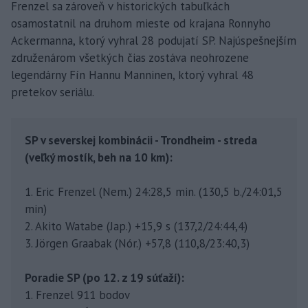
Frenzel sa zároveň v historických tabuľkách
osamostatnil na druhom mieste od krajana Ronnyho
Ackermanna, ktorý vyhral 28 podujatí SP. Najúspešnejším
združenárom všetkých čias zostáva neohrozene
legendárny Fín Hannu Manninen, ktorý vyhral 48
pretekov seriálu.
SP v severskej kombinácii - Trondheim - streda
(veľký mostík, beh na 10 km):
1. Eric Frenzel (Nem.) 24:28,5 min. (130,5 b./24:01,5
min)
2. Akito Watabe (Jap.) +15,9 s (137,2/24:44,4)
3. Jörgen Graabak (Nór.) +57,8 (110,8/23:40,3)
Poradie SP (po 12. z 19 súťaží):
1. Frenzel 911 bodov