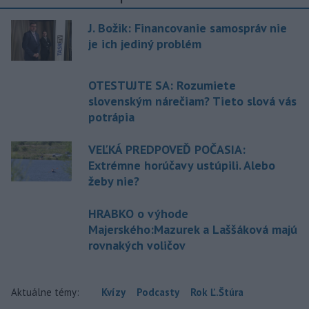
J. Božik: Financovanie samospráv nie
je ich jediný problém
OTESTUJTE SA: Rozumiete
slovenským nárečiam? Tieto slová vás
potrápia
VEĽKÁ PREDPOVEĎ POČASIA:
Extrémne horúčavy ustúpili. Alebo
žeby nie?
HRABKO o výhode
Majerského:Mazurek a Laššáková majú
rovnakých voličov
Aktuálne témy:
Kvízy
Podcasty
Rok Ľ.Štúra