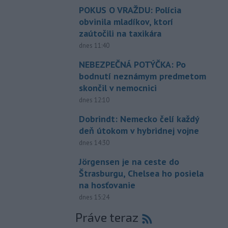
POKUS O VRAŽDU: Polícia
obvinila mladíkov, ktorí
zaútočili na taxikára
dnes 11:40
NEBEZPEČNÁ POTÝČKA: Po
bodnutí neznámym predmetom
skončil v nemocnici
dnes 12:10
Dobrindt: Nemecko čelí každý
deň útokom v hybridnej vojne
dnes 14:30
Jörgensen je na ceste do
Štrasburgu, Chelsea ho posiela
na hosťovanie
dnes 15:24
Práve teraz