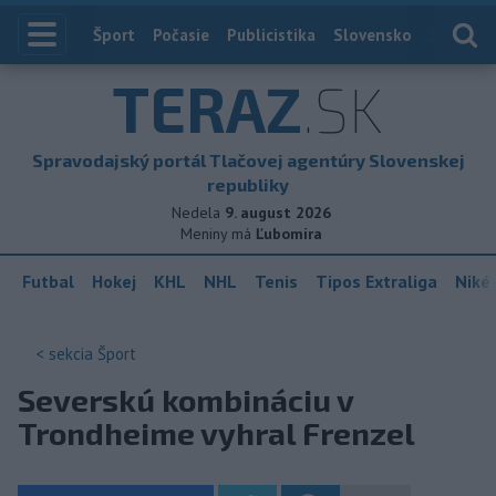
Index
Šport
Počasie
Publicistika
Slovensko
Zahranič
TERAZ
.SK
Spravodajský portál Tlačovej agentúry Slovenskej
republiky
Nedela
9. august 2026
Meniny má
Ľubomíra
Futbal
Hokej
KHL
NHL
Tenis
Tipos Extraliga
Niké 
< sekcia
Šport
Severskú kombináciu v
Trondheime vyhral Frenzel