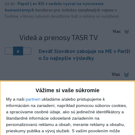
-
Pápež Lev XIV. v nedeľu vyzval na vytvorenie
14:30
humanitárnych
koridorov pre civilistov zasiahnutých vojnou v
Sudáne, v ktorej zahynuli desaťtisíce ľudí a milióny sú vysídlené.
Viac
Videá a prenosy TASR TV
Deväť Slovákov zabojuje na ME v Paríži
o čo najlepšie výsledky
Viac
Najčítanejšie
Vážime si vaše súkromie
6h
24h
7d
My a naši
partneri
ukladáme a/alebo pristupujeme k
informáciám na zariadení, napríklad pomocou súborov cookies,
DRÁMA V PARLAMENTE: Poslankyňa
1
a spracúvame osobné údaje, ako sú jedinečné identifikátory a
hádzala do premiéra vajíčka
štandardné informácie odosielané zariadením na
personalizovanú reklamu a obsah, meranie reklamy a obsahu,
2
Festival Lovestream 2026 pokračuje, druhý deň zakončil
prieskumy publika a vývoj služieb.
S vaším povolením môže