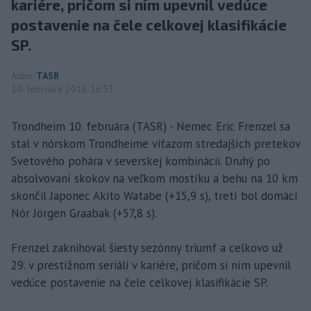
kariére, pričom si ním upevnil vedúce
postavenie na čele celkovej klasifikácie
SP.
Autor
TASR
10. februára 2016 16:53
Trondheim 10. februára (TASR) - Nemec Eric Frenzel sa
stal v nórskom Trondheime víťazom stredajších pretekov
Svetového pohára v severskej kombinácii. Druhý po
absolvovaní skokov na veľkom mostíku a behu na 10 km
skončil Japonec Akito Watabe (+15,9 s), tretí bol domáci
Nór Jörgen Graabak (+57,8 s).
Frenzel zaknihoval šiesty sezónny triumf a celkovo už
29. v prestížnom seriáli v kariére, pričom si ním upevnil
vedúce postavenie na čele celkovej klasifikácie SP.