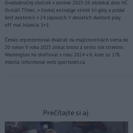
Dvadsaťročný útočník v sezóne 2025-26 obliekal dres HC
Oceláři Třinec, v českej extralige strelil tri góly a pridal
šesť asistencií v 24 zápasoch. V desiatich dueloch play
off mal bilanciu 1+1.
Česko reprezentoval dvakrát na majstrovstvách sveta do
20 rokov. V roku 2025 získal bronz a tento rok striebro.
Washington ho draftoval v roku 2024 v 6. kole zo 178.
miesta. Informoval web sportsnet.ca.
Prečítajte si aj: