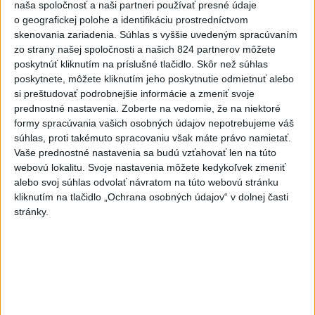
Videá a prenosy TASR TV
naša spoločnosť a naši partneri používať presné údaje
o geografickej polohe a identifikáciu prostredníctvom
Deväť Slovákov zabojuje na ME v Paríži
skenovania zariadenia. Súhlas s vyššie uvedeným spracúvaním
o čo najlepšie výsledky
zo strany našej spoločnosti a našich 824 partnerov môžete
poskytnúť kliknutím na príslušné tlačidlo. Skôr než súhlas
poskytnete, môžete kliknutím jeho poskytnutie odmietnuť alebo
Viac
si preštudovať podrobnejšie informácie a zmeniť svoje
Najčítanejšie
prednostné nastavenia.
Zoberte na vedomie, že na niektoré
formy spracúvania vašich osobných údajov nepotrebujeme váš
6h
24h
7d
súhlas, proti takémuto spracovaniu však máte právo namietať.
Vaše prednostné nastavenia sa budú vzťahovať len na túto
ÚPLNÉ ZATMENIE SLNKA: Časť Európy
1
webovú lokalitu. Svoje nastavenia môžete kedykoľvek zmeniť
alebo svoj súhlas odvolať návratom na túto webovú stránku
zahalí tma, hrozia dôsledky
kliknutím na tlačidlo „Ochrana osobných údajov“ v dolnej časti
stránky.
2
Prešovský kraj vyzýva k využitiu bezplatného parkoviska v
Tatrách
3
ČAKAJTE BÚRKY: Vyskytnú sa do polnoci najmä v týchto
častiach
4
Kruhová križovatka v Poprade v smere z Hozelca bude