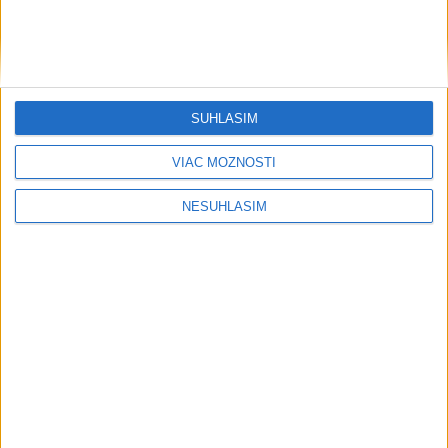
SÚHLASÍM
VIAC MOŽNOSTÍ
NESÚHLASÍM
....