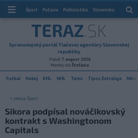
Index
Šport
Počasie
Publicistika
Slovensko
Zahranič
TERAZ
.SK
Spravodajský portál Tlačovej agentúry Slovenskej
republiky
Piatok
7. august 2026
Meniny má
Štefánia
Futbal
Hokej
KHL
NHL
Tenis
Tipos Extraliga
Niké 
< sekcia
Šport
Sikora podpísal nováčikovský
kontrakt s Washingtonom
Capitals