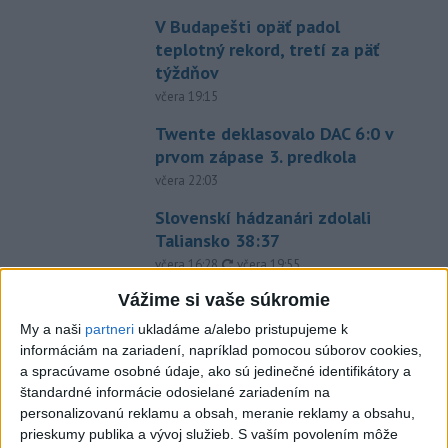
V Budapešti opäť padol
teplotný rekord, tretí za päť
týždňov
včera 19:15
Twente deklasovalo DAC 6:0 v
prvom zápase 3. predkola
včera 22:03
Slovenskí hádzanári zdolali
Taliansko 38:37
aktualizované
včera 16:28
,
včera 19:55
Práve teraz
Vážime si vaše súkromie
My a naši
partneri
ukladáme a/alebo pristupujeme k
-
Pri pobreží Ománu hrozí ekologická katastrofa pre únik
21:58
informáciám na zariadení, napríklad pomocou súborov cookies,
čoraz
väčšieho množstva ropy z tankera, ktorý narazil na plytčinu v
a spracúvame osobné údaje, ako sú jedinečné identifikátory a
blízkosti prírodnej rezervácie.
štandardné informácie odosielané zariadením na
personalizovanú reklamu a obsah, meranie reklamy a obsahu,
Viac
prieskumy publika a vývoj služieb.
S vaším povolením môže