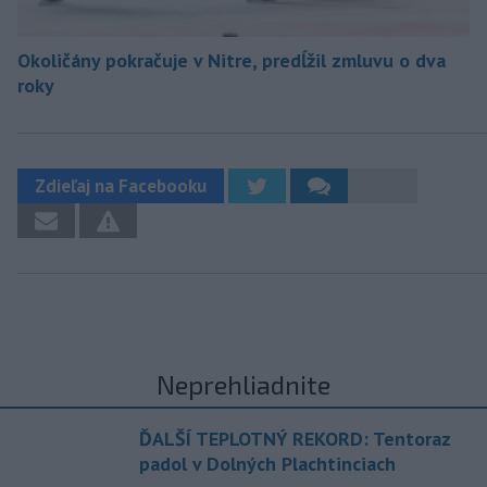
Okoličány pokračuje v Nitre, predĺžil zmluvu o dva
roky
Zdieľaj na Facebooku
Neprehliadnite
ĎALŠÍ TEPLOTNÝ REKORD: Tentoraz
padol v Dolných Plachtinciach