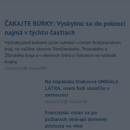
ČAKAJTE BÚRKY: Vyskytnú sa do polnoci
najmä v týchto častiach
Výstrahy pred búrkami ústav vyhlásil v celom Bratislavskom
kraji, vo väčšine okresov Trenčianskeho, Trnavského a
Žilinského kraja a v okresoch Snina a Sobrance na východe
krajiny.
aktualizované
včera 18:54
,
včera 19:09
Na kúpalisku Diakovce UNIKALA
LÁTKA, osem ľudí skončilo v
nemocnici
aktualizované
včera 18:23
,
včera 21:38
Francúzski vinári sa po
požiaroch obávajú dymovej
príchute vo víne