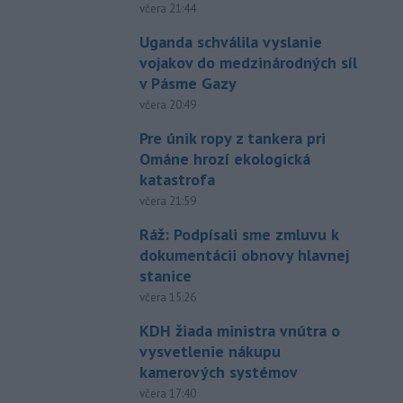
včera 21:44
Uganda schválila vyslanie
vojakov do medzinárodných síl
v Pásme Gazy
včera 20:49
Pre únik ropy z tankera pri
Ománe hrozí ekologická
katastrofa
včera 21:59
Ráž: Podpísali sme zmluvu k
dokumentácii obnovy hlavnej
stanice
včera 15:26
KDH žiada ministra vnútra o
vysvetlenie nákupu
kamerových systémov
včera 17:40