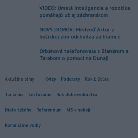
VIDEO: Umelá inteligencia a robotika
pomáhajú už aj záchranárom
NOVÝ DOMOV: Medveď Artur z
košickej zoo odchádza za hranice
Orbánová telefonovala s Blanárom a
Tarabom o pomoci na Dunaji
Aktuálne témy:
Kvízy
Podcasty
Rok Ľ.Štúra
Turizmus
Cestovanie
Rok dobrovoľníctva
Dielo týždňa
Referendum
MS v hokeji
Komunálne voľby