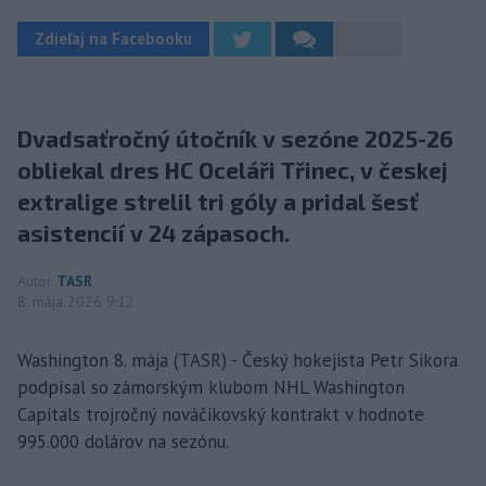
Zdieľaj na Facebooku
Dvadsaťročný útočník v sezóne 2025-26
obliekal dres HC Oceláři Třinec, v českej
extralige strelil tri góly a pridal šesť
asistencií v 24 zápasoch.
Autor
TASR
8. mája 2026 9:12
Washington 8. mája (TASR) - Český hokejista Petr Sikora
podpísal so zámorským klubom NHL Washington
Capitals trojročný nováčikovský kontrakt v hodnote
995.000 dolárov na sezónu.