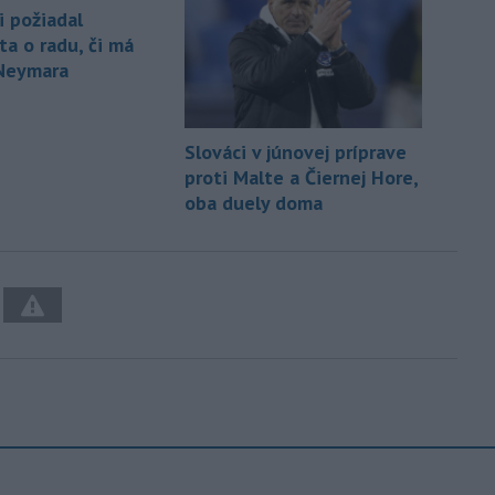
i požiadal
ta o radu, či má
Neymara
Slováci v júnovej príprave
proti Malte a Čiernej Hore,
oba duely doma