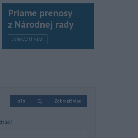
Priame prenosy
z Národnej rady
ZOBRAZIŤ VIAC
Info
Zobraziť viac
itúcií