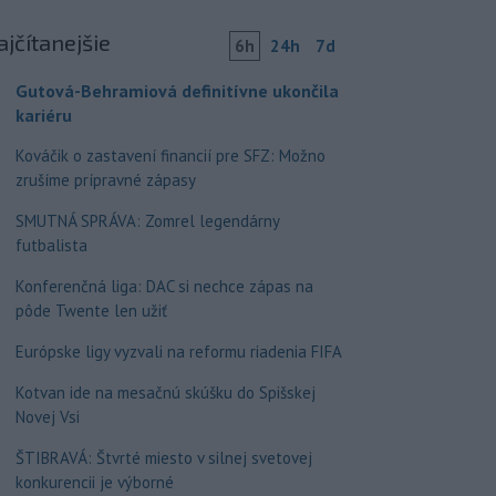
ajčítanejšie
6h
24h
7d
Gutová-Behramiová definitívne ukončila
kariéru
Kováčik o zastavení financií pre SFZ: Možno
zrušíme prípravné zápasy
SMUTNÁ SPRÁVA: Zomrel legendárny
futbalista
Konferenčná liga: DAC si nechce zápas na
pôde Twente len užiť
Európske ligy vyzvali na reformu riadenia FIFA
Kotvan ide na mesačnú skúšku do Spišskej
Novej Vsi
ŠTIBRAVÁ: Štvrté miesto v silnej svetovej
konkurencii je výborné