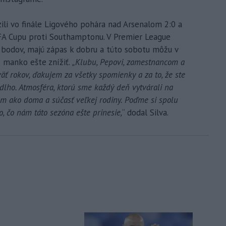
zili vo finále Ligového pohára nad Arsenalom 2:0 a
 FA Cupu proti Southamptonu. V Premier League
ť bodov, majú zápas k dobru a túto sobotu môžu v
 manko ešte znížiť.
„Klubu, Pepovi, zamestnancom a
ť rokov, ďakujem za všetky spomienky a za to, že ste
 dlho. Atmosféra, ktorú sme každý deň vytvárali na
som ako doma a súčasť veľkej rodiny. Poďme si spolu
o, čo nám táto sezóna ešte prinesie,
“ dodal Silva.