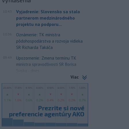
Vyhlásenia
Vyjadrenie: Slovensko sa stalo
10:43
partnerom medzinárodného
projektu na podporu...
10:36
Oznámenie: TK ministra
pôdohospodárstva a rozvoja vidieka
SR Richarda Takáča
09:49
Upozornenie: Zmena termínu TK
ministra spravodlivosti SR Borisa
Suska - dnes
Viac