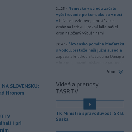
-
Nemecko v stredu začalo
21:25
vyšetrovanie po tom, ako sa v noci
v
blízkosti vzletovej a pristávacej
dráhy na letisku Lipsko/Halle našiel
dron naložený výbušninami.
-
Slovensko pomáha Maďarsku
20:47
s vodou, pretože naši južní susedia
zápasia s kritickou situáciou na Dunaji a
v hre je aj možné odstavenie jadrovej
elektrárne.
Viac
-
Litovská pohraničná stráž
20:17
Videá a prenosy
 NA SLOVENSKU:
objavila ďalší podzemný tunel,
TASR TV
ktorý mal
slúžiť na nelegálne
nad Hronom
prevádzanie migrantov z Bieloruska
é
na územie tohto členského štátu
Európskej únie.
TK Ministra spravodlivosti SR B.
TI V
Suska
-
Ruská dezinformačná
20:08
ali i pri
kampaň sa vo Francúzsku zamerala
aním