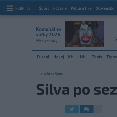
RUBRIKY
Index
Šport
Počasie
Publicistika
Slovensko
Komunálne
voľby 2026
S
Všetky správy
Futbal
Hokej
KHL
NHL
Tenis
Tipos
< sekcia
Šport
Silva po se