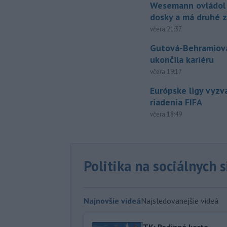
Wesemann ovládol 
dosky a má druhé z
včera 21:37
Gutová-Behramiová
ukončila kariéru
včera 19:17
Európske ligy vyzv
riadenia FIFA
včera 18:49
Politika na sociálnych 
Najnovšie videá
Najsledovanejšie videá
TK: Rodinná karta