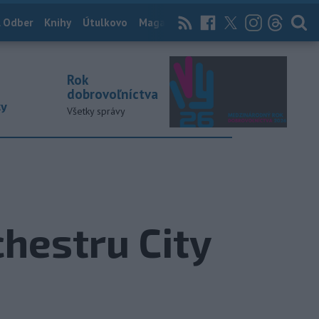
 Odber
Knihy
Útulkovo
Magazín
News Now
Archív
TASR
Rok
dobrovoľníctva
ky
Všetky správy
chestru City