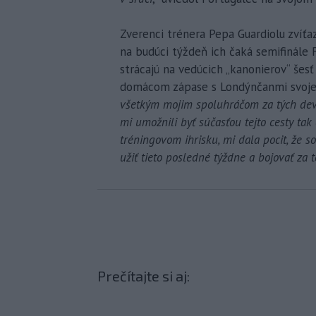
Zverenci trénera Pepa Guardiolu zvíťa
na budúci týždeň ich čaká semifinále
strácajú na vedúcich „kanonierov“ šes
domácom zápase s Londýnčanmi svoje
všetkým mojim spoluhráčom za tých devä
mi umožnili byť súčasťou tejto cesty tak
tréningovom ihrisku, mi dala pocit, že 
užiť tieto posledné týždne a bojovať za t
Prečítajte si aj: