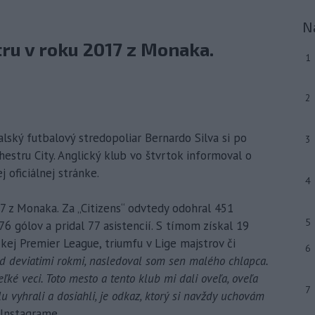
N
tru v roku 2017 z Monaka.
1
2
lský futbalový stredopoliar Bernardo Silva si po
3
stru City. Anglický klub vo štvrtok informoval o
 oficiálnej stránke.
4
17 z Monaka. Za „Citizens“ odvtedy odohral 451
5
76 gólov a pridal 77 asistencií. S tímom získal 19
ickej Premier League, triumfu v Lige majstrov či
6
d deviatimi rokmi, nasledoval som sen malého chlapca.
ľké veci. Toto mesto a tento klub mi dali oveľa, oveľa
7
lu vyhrali a dosiahli, je odkaz, ktorý si navždy uchovám
 Instagrame.