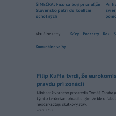
ŠIMEČKA: Fico sa bojí priznať,že
Pri h
Slovensko patrí do koalície
zvier
ochotných
pomo
Aktuálne témy:
Kvízy
Podcasty
Rok Ľ.Š
Komunálne voľby
Filip Kuffa tvrdí, že eurokomi
pravdu pri zonácii
Minister životného prostredia Tomáš Taraba (
týmto tvrdeniam ohradil s tým, že ide o fabul
neodzrkadľujú skutkový stav.
včera 22:53