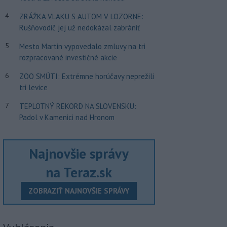
4
ZRÁŽKA VLAKU S AUTOM V LOZORNE:
Rušňovodič jej už nedokázal zabrániť
5
Mesto Martin vypovedalo zmluvy na tri
rozpracované investičné akcie
6
ZOO SMÚTI: Extrémne horúčavy neprežili
tri levice
7
TEPLOTNÝ REKORD NA SLOVENSKU:
Padol v Kamenici nad Hronom
Najnovšie správy
na Teraz.sk
ZOBRAZIŤ NAJNOVŠIE SPRÁVY