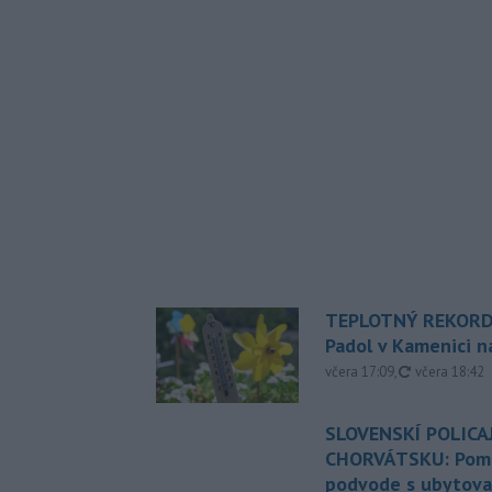
TEPLOTNÝ REKORD
Padol v Kamenici 
aktualizovan
včera 17:09
,
včera 18:42
SLOVENSKÍ POLICAJ
CHORVÁTSKU: Pomáh
podvode s ubytov