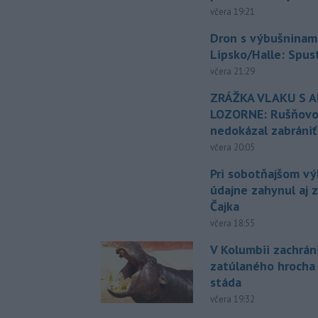
včera 19:21
Dron s výbušninami
Lipsko/Halle: Spus
včera 21:29
ZRÁŽKA VLAKU S 
LOZORNE: Rušňovod
nedokázal zabrániť
včera 20:05
Pri sobotňajšom v
údajne zahynul aj 
Čajka
včera 18:55
V Kolumbii zachrán
zatúlaného hrocha
stáda
včera 19:32