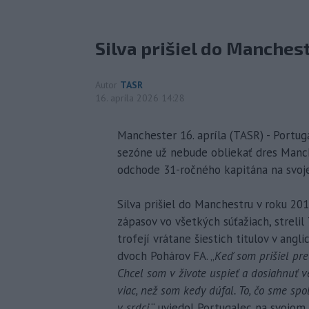
Silva prišiel do Manches
Autor
TASR
16. apríla 2026 14:28
Manchester 16. apríla (TASR) - Portuga
sezóne už nebude obliekať dres Manche
odchode 31-ročného kapitána na svojej
Silva prišiel do Manchestru v roku 20
zápasov vo všetkých súťažiach, strelil 
trofejí vrátane šiestich titulov v angl
dvoch Pohárov FA. „
Keď som prišiel pre
Chcel som v živote uspieť a dosiahnuť ve
viac, než som kedy dúfal. To, čo sme spo
v srdci
,“ uviedol Portugalec na svojom