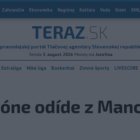
Zahraničie
Ekonomika
Regióny
Kultúra
Veda
Krimi
XML
TERAZ
.SK
pravodajský portál Tlačovej agentúry Slovenskej republi
Streda
5. august 2026
Meniny má
Jozefína
 Extraliga
Niké liga
Basketbal
Zimné športy
LIVESCORE
zóne odíde z Man