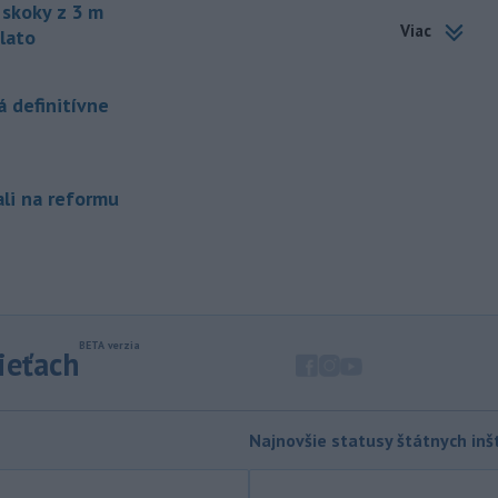
skoky z 3 m
Escobar.
Viac
lato
-
Švajčiarska lyžiarka Lara
19:16
Gutová-Behramiová sa rozhodla
ukončiť svoju kariéru.
 definitívne
-
Pri výbuchu nastraženej
18:52
výbušniny v moskovskej reštaurácii
Balzi
Rossi, ku ktorému došlo v sobotu
ali na reformu
1. augusta, zahynul údajne zať veliteľa
ruských vzdušných a kozmických síl
generála Alexandra Čajka.
-
Spojené štáty v stredu zrušili
18:34
sankcie uvalené na irackú leteckú
spoločnosť Fly Baghdad, ktorú
sieťach
predtým zaradili na sankčný zoznam
pre jej údajné väzby na iránske
Revolučné gardy (IRGC).
Najnovšie statusy štátnych inšt
-
Vo štvrtok (6. 8.) má byť na
18:06
území Slovenska opäť horúco.
Pre