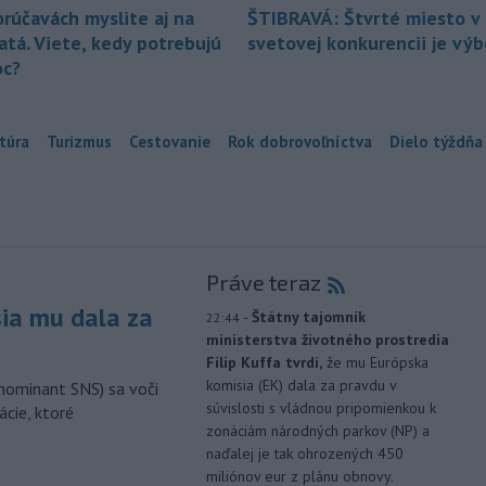
orúčavách myslite aj na
ŠTIBRAVÁ: Štvrté miesto v 
atá. Viete, kedy potrebujú
svetovej konkurencii je vý
c?
túra
Turizmus
Cestovanie
Rok dobrovoľníctva
Dielo týždňa
Práve teraz
sia mu dala za
-
Štátny tajomník
22:44
ministerstva životného prostredia
Filip Kuffa tvrdí,
že mu Európska
komisia (EK) dala za pravdu v
nominant SNS) sa voči
súvislosti s vládnou pripomienkou k
ácie, ktoré
zonáciám národných parkov (NP) a
naďalej je tak ohrozených 450
miliónov eur z plánu obnovy.