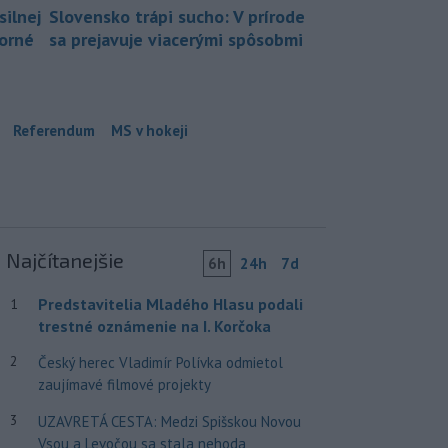
silnej
Slovensko trápi sucho: V prírode
borné
sa prejavuje viacerými spôsobmi
Referendum
MS v hokeji
Najčítanejšie
6h
24h
7d
Predstavitelia Mladého Hlasu podali
1
trestné oznámenie na I. Korčoka
2
Český herec Vladimír Polívka odmietol
zaujímavé filmové projekty
3
UZAVRETÁ CESTA: Medzi Spišskou Novou
Vsou a Levočou sa stala nehoda