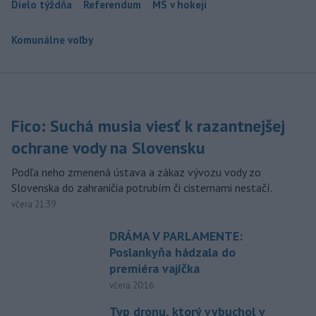
Dielo týždňa
Referendum
MS v hokeji
Komunálne voľby
Fico: Suchá musia viesť k razantnejšej
ochrane vody na Slovensku
Podľa neho zmenená ústava a zákaz vývozu vody zo
Slovenska do zahraničia potrubím či cisternami nestačí.
včera 21:39
DRÁMA V PARLAMENTE:
Poslankyňa hádzala do
premiéra vajíčka
včera 20:16
Typ dronu, ktorý vybuchol v