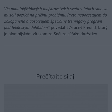
"Po minulotýždňových majstrovstvách sveta v letoch sme sa
museli pozrieť na príčinu problému. Preto nepocestujem do
Zakopaného a absolvujem špeciálny tréningový program
pod lekárskym dohľadom,"
povedal 27-ročný Freund, ktorý
je olympijským víťazom zo Soči zo súťaže družstiev.
Prečítajte si aj: