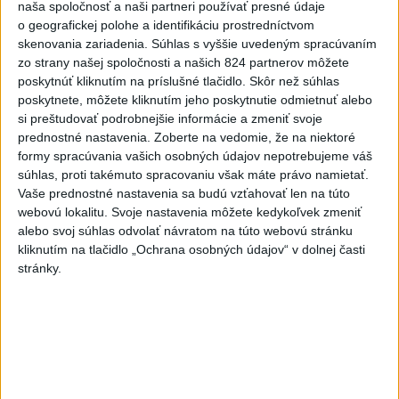
naša spoločnosť a naši partneri používať presné údaje
mimoriadnu situáciu. Jej vyhlásenie umožní v dotknutej lokalite
o geografickej polohe a identifikáciu prostredníctvom
efektívnejšiu koordináciu nasadených síl a prostriedkov.
skenovania zariadenia. Súhlas s vyššie uvedeným spracúvaním
zo strany našej spoločnosti a našich 824 partnerov môžete
Viac
poskytnúť kliknutím na príslušné tlačidlo. Skôr než súhlas
Videá a prenosy TASR TV
poskytnete, môžete kliknutím jeho poskytnutie odmietnuť alebo
si preštudovať podrobnejšie informácie a zmeniť svoje
Deväť Slovákov zabojuje na ME v Paríži
prednostné nastavenia.
Zoberte na vedomie, že na niektoré
o čo najlepšie výsledky
formy spracúvania vašich osobných údajov nepotrebujeme váš
súhlas, proti takémuto spracovaniu však máte právo namietať.
Vaše prednostné nastavenia sa budú vzťahovať len na túto
Viac
webovú lokalitu. Svoje nastavenia môžete kedykoľvek zmeniť
Najčítanejšie
alebo svoj súhlas odvolať návratom na túto webovú stránku
kliknutím na tlačidlo „Ochrana osobných údajov“ v dolnej časti
6h
24h
7d
stránky.
DRÁMA V PARLAMENTE: Poslankyňa
1
hádzala do premiéra vajíčka
2
Kúpele Brusno pripravujú 19. ročník festivalu Jozefa
Bednárika