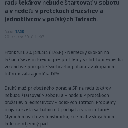
radu lekárov nebude štartovať v sobotu
a v nedeľu v pretekoch družstiev a
jednotlivcov v poľských Tatrách.
Autor
TASR
20. januára 2016 11:07
Frankfurt 20. januára (TASR) - Nemecký skokan na
lyžiach Severin Freund pre problémy s chrbtom vynechá
víkendové podujatie Svetového pohára v Zakopanom.
Informovala agentúra DPA.
Druhý muž priebežného poradia SP na radu lekárov
nebude štartovať v sobotu a v nedeľu v pretekoch
družstiev a jednotlivcov v poľských Tatrách. Problémy
majstra sveta sa tiahnu od podujatia v rámci Turné
štyroch mostíkov v Innsbrucku, kde mal v skúšobnom
kole nepríjemný pád.