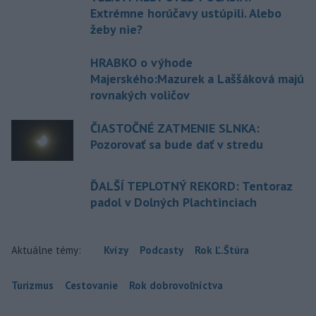
Extrémne horúčavy ustúpili. Alebo
žeby nie?
HRABKO o výhode
Majerského:Mazurek a Laššáková majú
rovnakých voličov
ČIASTOČNÉ ZATMENIE SLNKA:
Pozorovať sa bude dať v stredu
ĎALŠÍ TEPLOTNÝ REKORD: Tentoraz
padol v Dolných Plachtinciach
Aktuálne témy:
Kvízy
Podcasty
Rok Ľ.Štúra
Turizmus
Cestovanie
Rok dobrovoľníctva