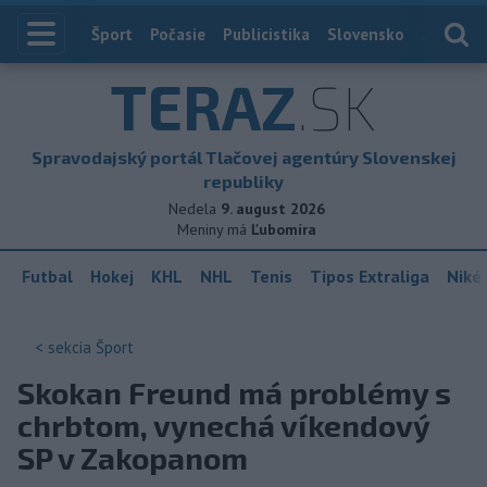
Index
Šport
Počasie
Publicistika
Slovensko
Zahranič
TERAZ
.SK
Spravodajský portál Tlačovej agentúry Slovenskej
republiky
Nedela
9. august 2026
Meniny má
Ľubomíra
Futbal
Hokej
KHL
NHL
Tenis
Tipos Extraliga
Niké 
< sekcia
Šport
Skokan Freund má problémy s
chrbtom, vynechá víkendový
SP v Zakopanom