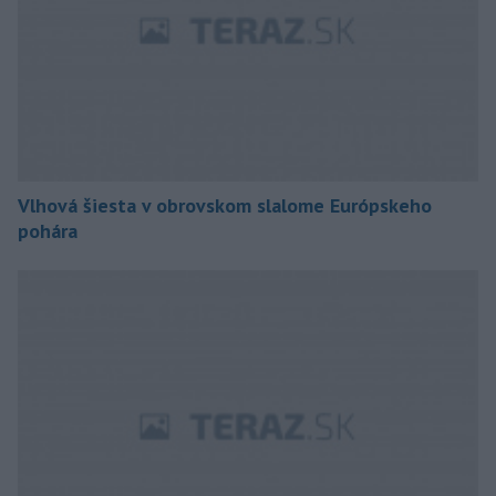
Vlhová šiesta v obrovskom slalome Európskeho
pohára