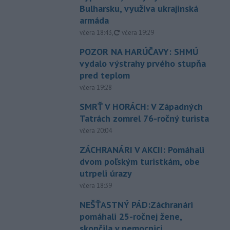
Bulharsku, využíva ukrajinská
armáda
aktualizované
včera 18:43
,
včera 19:29
POZOR NA HARÚČAVY: SHMÚ
vydalo výstrahy prvého stupňa
pred teplom
včera 19:28
SMRŤ V HORÁCH: V Západných
Tatrách zomrel 76-ročný turista
včera 20:04
ZÁCHRANÁRI V AKCII: Pomáhali
dvom poľským turistkám, obe
utrpeli úrazy
včera 18:39
NEŠŤASTNÝ PÁD:Záchranári
pomáhali 25-ročnej žene,
skončila v nemocnici