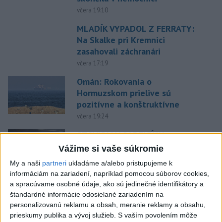
včera 19:10
MLADÍK VYPADOL Z FERRATY:
Na Skalke pri Kremnici
zasahovali záchranári
včera 17:19
Omán: Rokovania o
Hormuzskom prielive sú
pozitívne a konštruktívne
včera 19:24
STOVKY NASADENÝCH
HASIČOV: Zasahujú pri lesnom
Vážime si vaše súkromie
požiari v Andalúzii
My a naši
partneri
ukladáme a/alebo pristupujeme k
včera 17:13
informáciám na zariadení, napríklad pomocou súborov cookies,
a spracúvame osobné údaje, ako sú jedinečné identifikátory a
Práve teraz
štandardné informácie odosielané zariadením na
personalizovanú reklamu a obsah, meranie reklamy a obsahu,
-
Okresný úrad (OÚ) Malacky vyhlásil v súvislosti s
21:43
prieskumy publika a vývoj služieb.
S vaším povolením môže
požiarom
veľkého rozsahu vo Vojenskom obvode (VO) Záhorie