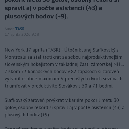
spravil aj v počte asistencií (43) a
plusových bodov (+9).
Autor
TASR
17. apríla 2026 9:38
New York 17. apríla (TASR) - Útočník Juraj Slafkovský z
Montrealu sa stal tretíkrát za sebou najproduktívnejším
slovenským hokejistom v základnej časti zámorskej NHL.
Ziskom 73 kanadských bodov v 82 zápasoch si zároveň
vytvoril osobné maximum. V predošlých dvoch sezónach
triumfoval v produktivite Slovákov s 50 a 71 bodmi.
Slafkovský zároveň prvýkrát v kariére pokoril métu 30
gólov, osobný rekord si spravil aj v počte asistencií (43) a
plusových bodov (+9).