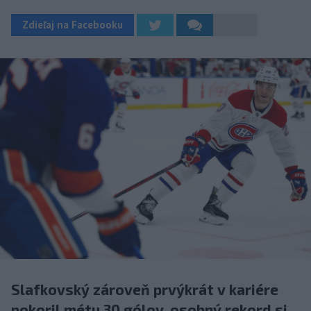
Zdieľaj na Facebooku
Slafkovský zároveň prvýkrát v kariére
pokoril métu 30 gólov, osobný rekord si