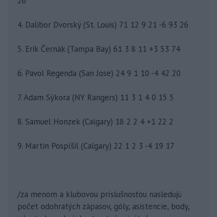
26
4. Dalibor Dvorský (St. Louis) 71 12 9 21 -6 93 26
5. Erik Černák (Tampa Bay) 61 3 8 11 +3 53 74
6. Pavol Regenda (San Jose) 24 9 1 10 -4 42 20
7. Adam Sýkora (NY Rangers) 11 3 1 4 0 15 5
8. Samuel Honzek (Calgary) 18 2 2 4 +1 22 2
9. Martin Pospíšil (Calgary) 22 1 2 3 -4 19 17
/za menom a klubovou príslušnosťou nasledujú
počet odohratých zápasov, góly, asistencie, body,