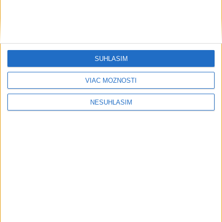
EÚ vyčlenila na vedu a výskum 130
miliárd eur, SR je piata najhoršia
dnes 10:59
Agrorezort: Výmera lesných pozemkov a porastov sa
SÚHLASÍM
dlhodobo zvyšuje
Informačné modelovanie stavieb mení spôsob navrhovania
VIAC MOŽNOSTÍ
aj stavania
NESÚHLASÍM
Vysoké Tatry zaviedli systém evidencie hostí prepojený s
Tatry Card
Regióny
Finále festivalu Lovestream bude
patriť Davidovi Guettovi
dnes 10:51
OZ Vŕby je sprievodcom pacientov na ceste onkologickým
ochorením