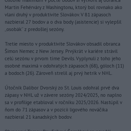
Osobné maximum v počte bodov si vytvoril aj obranca
Martin Fehérváry z Washingtonu, ktorý bol rovnako ako
vlani druhý v produktivite Slovákov. V 81 zápasoch
nazbieral 27 bodov a o dva body (asistencie) si vylepšil
„osobák“ z predošlej sezóny.
Tretie miesto v produktivite Slovákov obsadil obranca
Šimon Nemec z New Jersey. Prvýkrát v kariére strávil
celú sezónu v prvom tíme Devils. Vyplynuli z toho jeho
osobné maximá v odohratých zápasoch (68), góloch (11)
a bodoch (26). Zároveň strelil aj prvý hetrik v NHL.
Útočník Dalibor Dvorský zo St. Louis odohral prvé dva
zápasy v NHL už v závere sezóny 2024/2025, no naplno
sa v profilige etabloval v ročníku 2025/2026. Nastúpil v
ňom do 71 zápasov a v pozícii ligového nováčika
nazbieral 21 kanadských bodov.