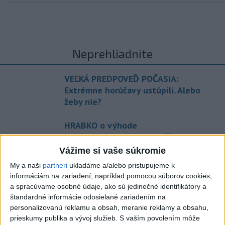
Neprehliadnite
VEĽKÁ PREDPOVEĎ POČASIA:
Extrémne horúčavy ustúpili. Alebo
žeby nie?
HRABKO o výhode
Majerského:Mazurek a Laššáková majú
rovnakých voličov
Vážime si vaše súkromie
My a naši
partneri
ukladáme a/alebo pristupujeme k
ČIASTOČNÉ ZATMENIE SLNKA:
informáciám na zariadení, napríklad pomocou súborov cookies,
Pozorovať sa bude dať v stredu
a spracúvame osobné údaje, ako sú jedinečné identifikátory a
štandardné informácie odosielané zariadením na
personalizovanú reklamu a obsah, meranie reklamy a obsahu,
ĎALŠÍ TEPLOTNÝ REKORD: Tentoraz
prieskumy publika a vývoj služieb.
S vaším povolením môže