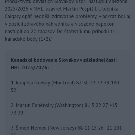
Produktivitu deviatich Slovákov, ktorí nastúpili v sezóne
2025/2026 v NHL, uzavrel Martin Pospíšil. Útočníka
Calgary opäť neobišli zdravotné problémy, viackrát bol aj
v pozícii zdravého náhradníka a v sezóne napokon
nastúpil do 22 zápasov. Do štatistík mu pribudli tri
kanadské body (1+2).´
Kanadské bodovanie Slovákov v základnej časti
NHL 2025/2026:
1. Juraj Slafkovský (Montreal) 82 30 43 73 +9 180
52
2. Martin Fehérváry (Washington) 81 5 22 27 +15
73 39
3. Šimon Nemec (New Jersey) 68 11 15 26 -11 101