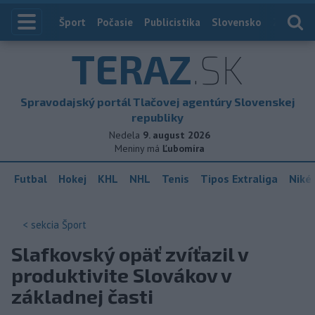
Index
Šport
Počasie
Publicistika
Slovensko
Zahranič
TERAZ
.SK
Spravodajský portál Tlačovej agentúry Slovenskej
republiky
Nedela
9. august 2026
Meniny má
Ľubomíra
Futbal
Hokej
KHL
NHL
Tenis
Tipos Extraliga
Niké 
< sekcia
Šport
Slafkovský opäť zvíťazil v
produktivite Slovákov v
základnej časti