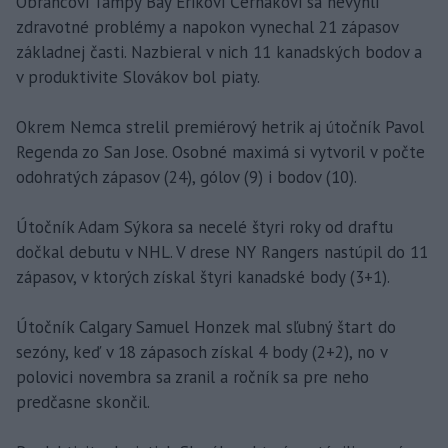
Obrancovi Tampy Bay Erikovi Černákovi sa nevyhli
zdravotné problémy a napokon vynechal 21 zápasov
základnej časti. Nazbieral v nich 11 kanadských bodov a
v produktivite Slovákov bol piaty.
Okrem Nemca strelil premiérový hetrik aj útočník Pavol
Regenda zo San Jose. Osobné maximá si vytvoril v počte
odohratých zápasov (24), gólov (9) i bodov (10).
Útočník Adam Sýkora sa necelé štyri roky od draftu
dočkal debutu v NHL. V drese NY Rangers nastúpil do 11
zápasov, v ktorých získal štyri kanadské body (3+1).
Útočník Calgary Samuel Honzek mal sľubný štart do
sezóny, keď v 18 zápasoch získal 4 body (2+2), no v
polovici novembra sa zranil a ročník sa pre neho
predčasne skončil.