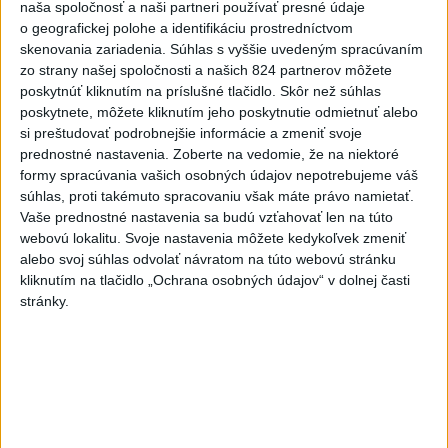
padol v Dolných Plachtinciach
naša spoločnosť a naši partneri používať presné údaje
o geografickej polohe a identifikáciu prostredníctvom
skenovania zariadenia. Súhlas s vyššie uvedeným spracúvaním
Aktuálne témy:
Kvízy
Podcasty
Rok Ľ.Štúra
zo strany našej spoločnosti a našich 824 partnerov môžete
poskytnúť kliknutím na príslušné tlačidlo. Skôr než súhlas
poskytnete, môžete kliknutím jeho poskytnutie odmietnuť alebo
Turizmus
Cestovanie
Rok dobrovoľníctva
si preštudovať podrobnejšie informácie a zmeniť svoje
prednostné nastavenia.
Zoberte na vedomie, že na niektoré
Dielo týždňa
Referendum
MS v hokeji
formy spracúvania vašich osobných údajov nepotrebujeme váš
súhlas, proti takémuto spracovaniu však máte právo namietať.
Komunálne voľby
Vaše prednostné nastavenia sa budú vzťahovať len na túto
webovú lokalitu. Svoje nastavenia môžete kedykoľvek zmeniť
alebo svoj súhlas odvolať návratom na túto webovú stránku
kliknutím na tlačidlo „Ochrana osobných údajov“ v dolnej časti
stránky.