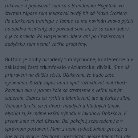
rukavice a popasoval som sa s Brandonom Hagelom, vo
štvrtom zápase som inkasoval tvrdý hit od Maxa Croziera.
Po utorkovom tréningu v Tampe sa ma novinári znova pýtali
na obidva incidenty, ale povedal som im, že sa cítim dobre,
a je to pravda. Po Hagelovom údere ani po Crozierovom
bodyčeku som nemal väčšie problémy
.“
Buffalo je druhý nasadený tím Východnej konferencie a v
základnej časti triumfovalo v Atlantickej divízii. „
Sme už
pripravení na ďalšiu sériu. Očakávam, že bude zase
vyrovnaná. Každý zápas budú opäť rozhodovať maličkosti.
Rovnako ako v prvom kole sa stretneme s veľmi silným
súperom. Sabres sú rýchli a talentovaní, ale aj fyzicky silní.
Vnímam to ako stret dvoch mladých a hladných tímov.
Myslím si, že máme veľkú výhodu v Jakubovi Dobešovi. V
prvom kole chytal úžasne. Bol pokojný, sebavedomý a v
správnom postavení. Mám z neho radosť. Jakub pracuje a
žne za to ovocie. Nechcem prezrádzať nejaké tajomstvo, ale