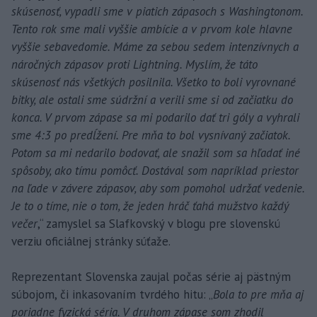
skúsenosť, vypadli sme v piatich zápasoch s Washingtonom.
Tento rok sme mali vyššie ambície a v prvom kole hlavne
vyššie sebavedomie. Máme za sebou sedem intenzívnych a
náročných zápasov proti Lightning. Myslím, že táto
skúsenosť nás všetkých posilnila. Všetko to boli vyrovnané
bitky, ale ostali sme súdržní a verili sme si od začiatku do
konca. V prvom zápase sa mi podarilo dať tri góly a vyhrali
sme 4:3 po predĺžení. Pre mňa to bol vysnívaný začiatok.
Potom sa mi nedarilo bodovať, ale snažil som sa hľadať iné
spôsoby, ako tímu pomôcť. Dostával som napríklad priestor
na ľade v závere zápasov, aby som pomohol udržať vedenie.
Je to o tíme, nie o tom, že jeden hráč ťahá mužstvo každý
večer
,“ zamyslel sa Slafkovský v blogu pre slovenskú
verziu oficiálnej stránky súťaže.
Reprezentant Slovenska zaujal počas série aj pästným
súbojom, či inkasovaním tvrdého hitu: „
Bola to pre mňa aj
poriadne fyzická séria. V druhom zápase som zhodil