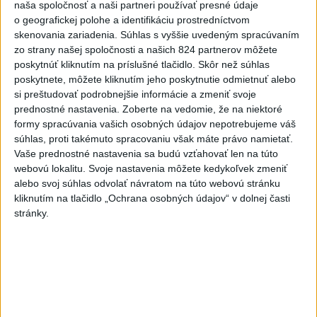
naša spoločnosť a naši partneri používať presné údaje
KDH žiada ministra vnútra o
o geografickej polohe a identifikáciu prostredníctvom
vysvetlenie nákupu
skenovania zariadenia. Súhlas s vyššie uvedeným spracúvaním
kamerových systémov
zo strany našej spoločnosti a našich 824 partnerov môžete
dnes 17:40
poskytnúť kliknutím na príslušné tlačidlo. Skôr než súhlas
poskytnete, môžete kliknutím jeho poskytnutie odmietnuť alebo
V Budapešti opäť padol
si preštudovať podrobnejšie informácie a zmeniť svoje
teplotný rekord, tretí za päť
prednostné nastavenia.
Zoberte na vedomie, že na niektoré
týždňov
formy spracúvania vašich osobných údajov nepotrebujeme váš
dnes 19:15
súhlas, proti takémuto spracovaniu však máte právo namietať.
Vaše prednostné nastavenia sa budú vzťahovať len na túto
Twente deklasovalo DAC 6:0 v
webovú lokalitu. Svoje nastavenia môžete kedykoľvek zmeniť
prvom zápase 3. predkola
alebo svoj súhlas odvolať návratom na túto webovú stránku
dnes 22:03
kliknutím na tlačidlo „Ochrana osobných údajov“ v dolnej časti
stránky.
Slovenskí hádzanári zdolali
Taliansko 38:37
aktualizované
dnes 16:28
,
dnes 19:55
Práve teraz