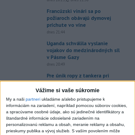
Francúzski vinári sa po
požiaroch obávajú dymovej
príchute vo víne
dnes 21:44
Uganda schválila vyslanie
vojakov do medzinárodných síl
v Pásme Gazy
dnes 20:49
Pre únik ropy z tankera pri
Ománe hrozí ekologická
katastrofa
Vážime si vaše súkromie
dnes 21:59
My a naši
partneri
ukladáme a/alebo pristupujeme k
informáciám na zariadení, napríklad pomocou súborov cookies,
Ráž: Podpísali sme zmluvu k
a spracúvame osobné údaje, ako sú jedinečné identifikátory a
dokumentácii obnovy hlavnej
štandardné informácie odosielané zariadením na
stanice
personalizovanú reklamu a obsah, meranie reklamy a obsahu,
dnes 15:26
prieskumy publika a vývoj služieb.
S vaším povolením môže