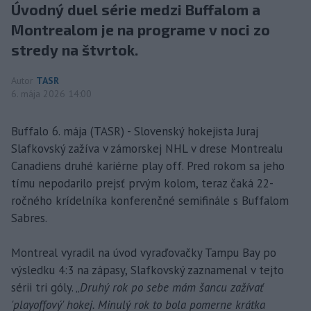
Úvodný duel série medzi Buffalom a
Montrealom je na programe v noci zo
stredy na štvrtok.
Autor
TASR
6. mája 2026 14:00
Buffalo 6. mája (TASR) - Slovenský hokejista Juraj
Slafkovský zažíva v zámorskej NHL v drese Montrealu
Canadiens druhé kariérne play off. Pred rokom sa jeho
tímu nepodarilo prejsť prvým kolom, teraz čaká 22-
ročného krídelníka konferenčné semifinále s Buffalom
Sabres.
Montreal vyradil na úvod vyraďovačky Tampu Bay po
výsledku 4:3 na zápasy, Slafkovský zaznamenal v tejto
sérii tri góly. „
Druhý rok po sebe mám šancu zažívať
'playoffový' hokej. Minulý rok to bola pomerne krátka