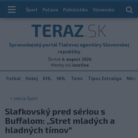
Index
Šport
Počasie
Publicistika
Slovensko
Zahranič
TERAZ
.SK
Spravodajský portál Tlačovej agentúry Slovenskej
republiky
Štvrtok
6. august 2026
Meniny má
Jozefína
Futbal
Hokej
KHL
NHL
Tenis
Tipos Extraliga
Niké 
< sekcia
Šport
Slafkovský pred sériou s
Buffalom: „Stret mladých a
hladných tímov“