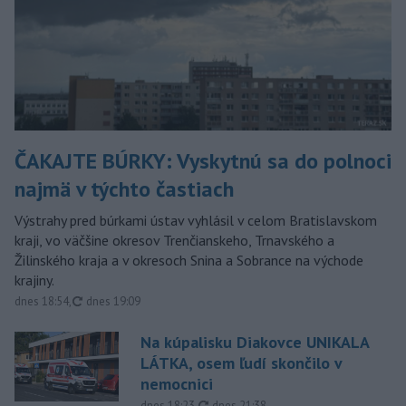
ČAKAJTE BÚRKY: Vyskytnú sa do polnoci
najmä v týchto častiach
Výstrahy pred búrkami ústav vyhlásil v celom Bratislavskom
kraji, vo väčšine okresov Trenčianskeho, Trnavského a
Žilinského kraja a v okresoch Snina a Sobrance na východe
krajiny.
aktualizované
dnes 18:54
,
dnes 19:09
Na kúpalisku Diakovce UNIKALA
LÁTKA, osem ľudí skončilo v
nemocnici
aktualizované
dnes 18:23
,
dnes 21:38