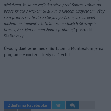
očakávam, že sa na začiatku série proti Sabres vrátim na
pravé krídlo s Nickom Suzukim a Coleom Caufieldom. Vždy
som pripravený hrať so starými parťákmi, ale zároveň
môžem nastupovať s každým. Máme takých šikovných
hráčov, že s tým nemám žiadny problém,
“ prezradil
Slafkovský.
Úvodný duel série medzi Buffalom a Montrealom je na
programe v noci zo stredy na štvrtok.
Zdieľaj na Facebooku