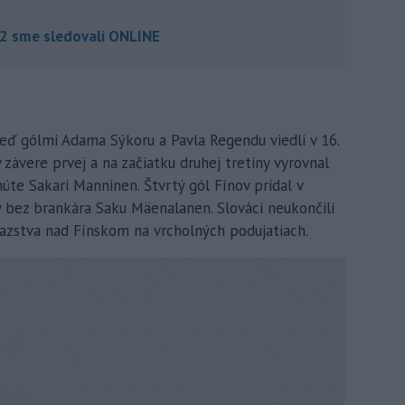
:2 sme sledovali ONLINE
 keď gólmi Adama Sýkoru a Pavla Regendu viedli v 16.
 závere prvej a na začiatku druhej tretiny vyrovnal
inúte Sakari Manninen. Štvrtý gól Fínov pridal v
 bez brankára Saku Mäenalanen. Slováci neukončili
íťazstva nad Fínskom na vrcholných podujatiach.