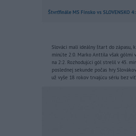
Štvrťfinále MS Fínsko vs SLOVENSKO 4
Slováci mali ideálny štart do zápasu,
minúte 2:0. Marko Anttila však gólmi v
na 2:2. Rozhodujúci gól strelil v 45. m
poslednej sekunde počas hry Slovákov
už vyše 18 rokov trvajúcu sériu bez v