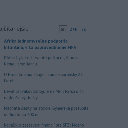
ajčítanejšie
6h
24h
7d
Afrika jednomyseľne podporila
Infantina, víta ospravedlnenie FIFA
DAC schytal od Twente poltucet, Klauss:
Nemali sme šancu
O Haraslína má záujem saudskoarabský Al-
Fateh
Deväť Slovákov zabojuje na ME v Paríži o čo
najlepšie výsledky
Machata šiesty na stovke, Gymerská postúpila
do finále na 400 m
Kováčik o zastavení financií pre SFZ: Možno