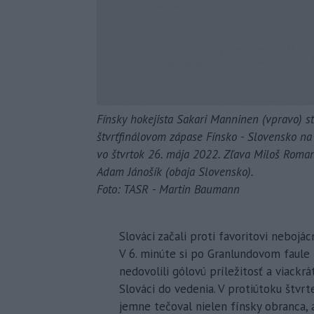
Fínsky hokejista Sakari Manninen (vpravo) 
štvrťfinálovom zápase Fínsko - Slovensko na
vo štvrtok 26. mája 2022. Zľava Miloš Roman 
Adam Jánošík (obaja Slovensko).
Foto: TASR - Martin Baumann
Slováci začali proti favoritovi nebojác
V 6. minúte si po Granlundovom faule p
nedovolili gólovú príležitosť a viackrát
Slováci do vedenia. V protiútoku štvrt
jemne tečoval nielen fínsky obranca, a