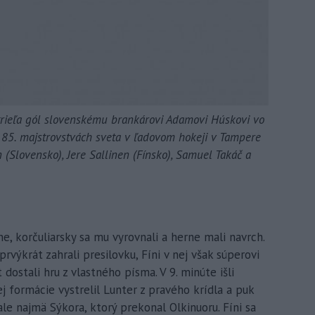
strieľa gól slovenskému brankárovi Adamovi Húskovi vo
 85. majstrovstvách sveta v ľadovom hokeji v Tampere
(Slovensko), Jere Sallinen (Fínsko), Samuel Takáč a
ne, korčuliarsky sa mu vyrovnali a herne mali navrch.
rvýkrát zahrali presilovku, Fíni v nej však súperovi
 dostali hru z vlastného písma. V 9. minúte išli
ej formácie vystrelil Lunter z pravého krídla a puk
le najmä Sýkora, ktorý prekonal Olkinuoru. Fíni sa