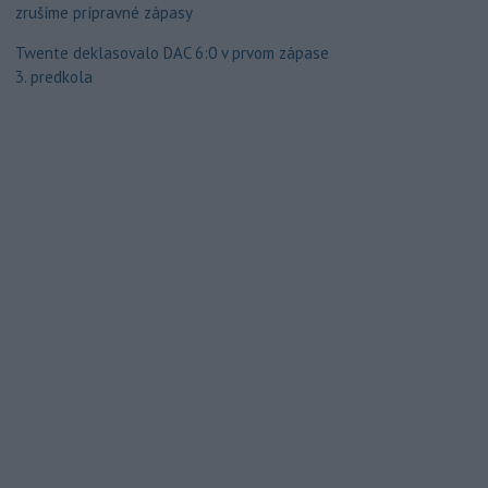
zrušíme prípravné zápasy
Twente deklasovalo DAC 6:0 v prvom zápase
3. predkola