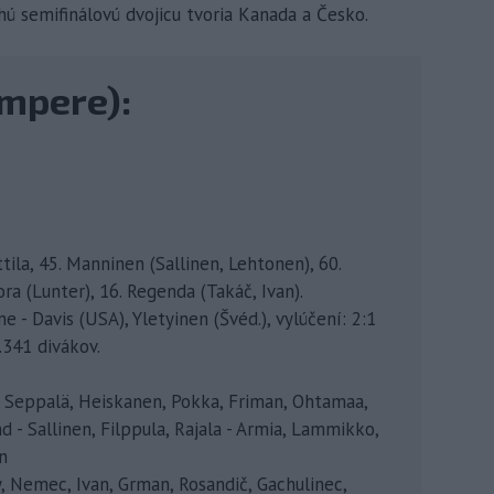
uhú semifinálovú dvojicu tvoria Kanada a Česko.
ampere):
ttila, 45. Manninen (Sallinen, Lehtonen), 60.
ra (Lunter), 16. Regenda (Takáč, Ivan).
 - Davis (USA), Yletyinen (Švéd.), vylúčení: 2:1
.341 divákov.
 Seppalä, Heiskanen, Pokka, Friman, Ohtamaa,
d - Sallinen, Filppula, Rajala - Armia, Lammikko,
n
, Nemec, Ivan, Grman, Rosandič, Gachulinec,