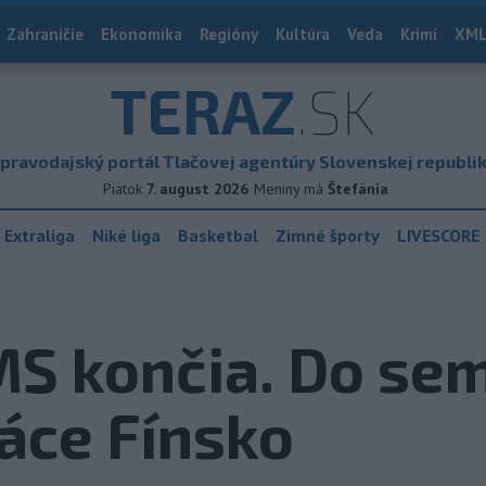
Zahraničie
Ekonomika
Regióny
Kultúra
Veda
Krimi
XML
TERAZ
.SK
pravodajský portál Tlačovej agentúry Slovenskej republi
Piatok
7. august 2026
Meniny má
Štefánia
 Extraliga
Niké liga
Basketbal
Zimné športy
LIVESCORE
MS končia. Do sem
áce Fínsko