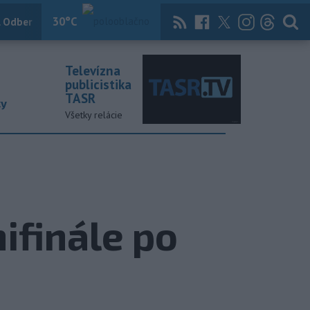
30
°C
 Odber
Knihy
Útulkovo
Magazín
News Now
Archív
TASR
Televízna
publicistika
TASR
ky
Všetky relácie
ifinále po