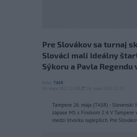
Pre Slovákov sa turnaj sk
Slováci mali ideálny šta
Sýkoru a Pavla Regendu vi
Autor
TASR
aktualizované
26. mája 2022 21:38
,
26. mája 2022 22:15
Tampere 26. mája (TASR) - Slovenskí h
zápase MS s Fínskom 2:4. V Tampere vi
medzi štvorku najlepších. Pre Slovákov