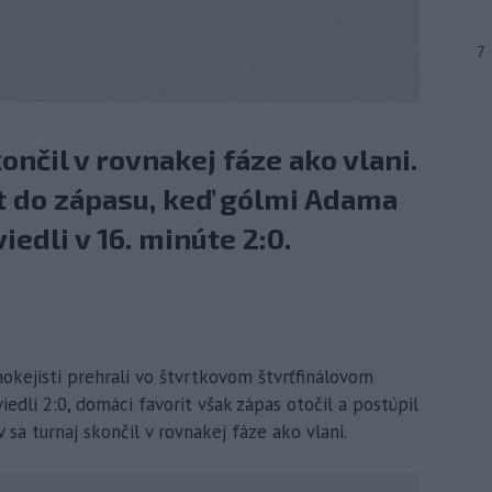
7
ončil v rovnakej fáze ako vlani.
rt do zápasu, keď gólmi Adama
edli v 16. minúte 2:0.
okejisti prehrali vo štvrtkovom štvrťfinálovom
edli 2:0, domáci favorit však zápas otočil a postúpil
 sa turnaj skončil v rovnakej fáze ako vlani.