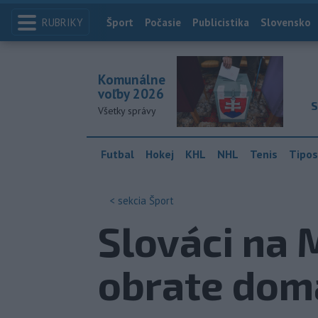
RUBRIKY
Index
Šport
Počasie
Publicistika
Slovensko
Komunálne
voľby 2026
S
Všetky správy
Futbal
Hokej
KHL
NHL
Tenis
Tipos
< sekcia
Šport
Slováci na 
obrate dom