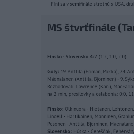
Fíni sa v semifinále stretnú s USA, dr
MS štvrťfinále (T
Fínsko - Slovensko 4:2
(1:2, 1:0, 2:0)
Góly:
19. Anttila (Friman, Pokka), 24. An
Mäenalanen (Anttila, Björninen) - 9. Sýko
Rozhodovali: Lawrence (Kan.), MacFarlane
na 2 min, presilovky a oslabenia: 0:0, 11
Fínsko:
Olkinuora - Hietanen, Lehtonen,
Lindell - Hartikainen, Manninen, Granlun
Pesonen - Anttila, Björninen, Mäenalane
Slovensko:
Húska - Čerešňák, Fehérváry