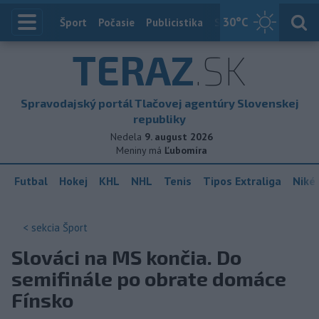
30
°C
Index
Šport
Počasie
Publicistika
Slovensko
Zahranič
TERAZ
.SK
Spravodajský portál Tlačovej agentúry Slovenskej
republiky
Nedela
9. august 2026
Meniny má
Ľubomíra
Futbal
Hokej
KHL
NHL
Tenis
Tipos Extraliga
Niké 
< sekcia
Šport
Slováci na MS končia. Do
semifinále po obrate domáce
Fínsko