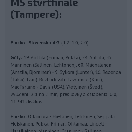
MS štvrťfinále
(Tampere):
Fínsko - Slovensko 4:2
(1:2, 1:0, 2:0)
Góly:
19. Anttila (Friman, Pokka), 24. Anttila, 45.
Manninen (Sallinen, Lehtonen), 60. Mäenalanen
(Anttila, Björninen) - 9. Sýkora (Lunter), 16. Regenda
(Takáč, Ivan). Rozhodovali: Lawrence (Kan.),
MacFarlane - Davis (USA), Yletyinen (Švéd.),
vylúčení: 2:1 na 2 min, presilovky a oslabenia: 0:0,
11.341 divákov.
Fínsko:
Olkinuora - Hietanen, Lehtonen, Seppalä,
Heiskanen, Pokka, Friman, Ohtamaa, Lindell -
Hartikainen, Manninen, Granlund - Sallinen,