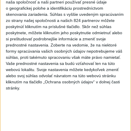
dlho nedovolili významnú gólovú príležitosť. Oba tímy si
naša spoločnosť a naši partneri používať presné údaje
o geografickej polohe a identifikáciu prostredníctvom
dlho dávali pozor na fauly a hernú disciplínu. V 34.
skenovania zariadenia. Súhlas s vyššie uvedeným spracúvaním
minúte bol vylúčený Fehérváry, Slováci však oslabenie
zo strany našej spoločnosti a našich 824 partnerov môžete
zvládli. Gólom sa neskončila ani presilovka slovenského
poskytnúť kliknutím na príslušné tlačidlo. Skôr než súhlas
tímu po faule Heiskanena na Regendu. Druhú tretinu
poskytnete, môžete kliknutím jeho poskytnutie odmietnuť alebo
ukončila šanca Lammikka, ktorý zblízka nedostal puk za
si preštudovať podrobnejšie informácie a zmeniť svoje
Húsku.
prednostné nastavenia.
Zoberte na vedomie, že na niektoré
formy spracúvania vašich osobných údajov nepotrebujeme váš
súhlas, proti takémuto spracovaniu však máte právo namietať.
Vaše prednostné nastavenia sa budú vzťahovať len na túto
webovú lokalitu. Svoje nastavenia môžete kedykoľvek zmeniť
alebo svoj súhlas odvolať návratom na túto webovú stránku
kliknutím na tlačidlo „Ochrana osobných údajov“ v dolnej časti
stránky.