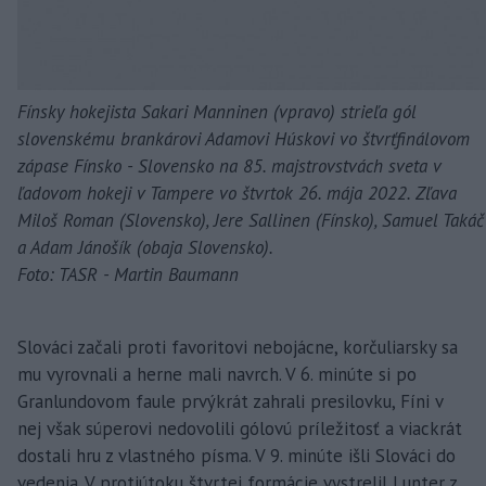
Fínsky hokejista Sakari Manninen (vpravo) strieľa gól
slovenskému brankárovi Adamovi Húskovi vo štvrťfinálovom
zápase Fínsko - Slovensko na 85. majstrovstvách sveta v
ľadovom hokeji v Tampere vo štvrtok 26. mája 2022. Zľava
Miloš Roman (Slovensko), Jere Sallinen (Fínsko), Samuel Takáč
a Adam Jánošík (obaja Slovensko).
Foto: TASR - Martin Baumann
Slováci začali proti favoritovi nebojácne, korčuliarsky sa
mu vyrovnali a herne mali navrch. V 6. minúte si po
Granlundovom faule prvýkrát zahrali presilovku, Fíni v
nej však súperovi nedovolili gólovú príležitosť a viackrát
dostali hru z vlastného písma. V 9. minúte išli Slováci do
vedenia. V protiútoku štvrtej formácie vystrelil Lunter z