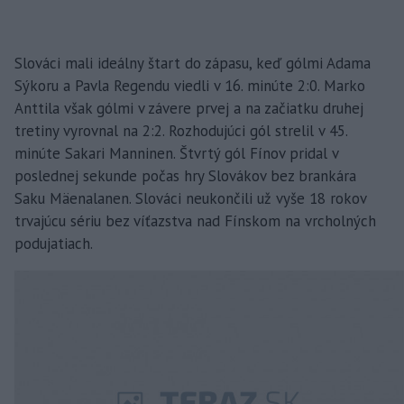
Slováci mali ideálny štart do zápasu, keď gólmi Adama
Sýkoru a Pavla Regendu viedli v 16. minúte 2:0. Marko
Anttila však gólmi v závere prvej a na začiatku druhej
tretiny vyrovnal na 2:2. Rozhodujúci gól strelil v 45.
minúte Sakari Manninen. Štvrtý gól Fínov pridal v
poslednej sekunde počas hry Slovákov bez brankára
Saku Mäenalanen. Slováci neukončili už vyše 18 rokov
trvajúcu sériu bez víťazstva nad Fínskom na vrcholných
podujatiach.