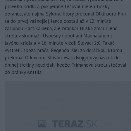
pravého krídla a puk jemne tečoval nielen fínsky
obranca, ale najmä Sýkora, ktorý prekonal Olkinuoru. Fíni
sa do prvej vážnejšej šance dostali až v 12. minúte
zásluhou Hartikainena, ale brankár Húska zmaril jeho
strelu v skrumáži. Úspešný nebol ani Mäenalanen z
ľavého krídla a v 16. minúte viedli Slováci 2:0. Takáč
vystrelil spoza hráča, Regenda išiel za dorážkou, ktorou
prekonal Olkinuoru. Slováci však dvojgólový náskok do
druhej tretiny neudržali, keďže Frimanovu strelu stečoval
do bránky Anttila.