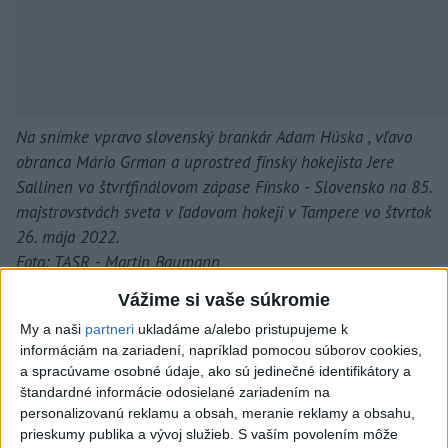
Na snímke vpravo slovenský brankár Adam Húska , vľavo
obranca Mário Grman a uprostred fínsky hokejista Jere
Sallinen vo štvrťfinálovom zápase Fínsko - Slovensko na 85.
majstrovstvách sveta v ľadovom hokeji v Tampere vo štvrtok
26. mája 2022.
Foto: TASR - Martin Baumann
Vážime si vaše súkromie
Ten istý hráč sa v 24. minúte postaral o vyrovnanie. Fíni
My a naši
partneri
ukladáme a/alebo pristupujeme k
informáciám na zariadení, napríklad pomocou súborov cookies,
napádali Nemca v rozohrávke, ten poslal puk priamo na
a spracúvame osobné údaje, ako sú jedinečné identifikátory a
Anttilu, ktorý pohotovo prestrelil Húsku - 2:2.
štandardné informácie odosielané zariadením na
Nasledovalo viacero ofenzívnych akcií na oboch
personalizovanú reklamu a obsah, meranie reklamy a obsahu,
stranách, avšak defenzívy pracovali pozorne a pomerne
prieskumy publika a vývoj služieb.
S vaším povolením môže