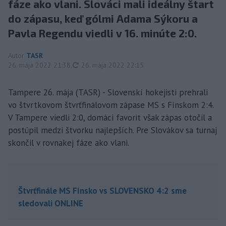
fáze ako vlani. Slováci mali ideálny štart
do zápasu, keď gólmi Adama Sýkoru a
Pavla Regendu viedli v 16. minúte 2:0.
Autor
TASR
aktualizované
26. mája 2022 21:38
,
26. mája 2022 22:15
Tampere 26. mája (TASR) - Slovenskí hokejisti prehrali
vo štvrtkovom štvrťfinálovom zápase MS s Fínskom 2:4.
V Tampere viedli 2:0, domáci favorit však zápas otočil a
postúpil medzi štvorku najlepších. Pre Slovákov sa turnaj
skončil v rovnakej fáze ako vlani.
Štvrťfinále MS Fínsko vs SLOVENSKO 4:2 sme
sledovali ONLINE