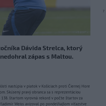
7
očníka Dávida Strelca, ktorý
nedohral zápas s Maltou.
listi nastúpia v piatok v Košiciach proti Čiernej Hore
om. Skúsený pravý obranca sa s reprezentáciou
 138. štartom vyrovná rekord v počte štartov za
ladimír Weiss avizoval po pondelňajšom víťazstve