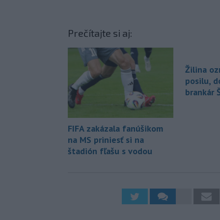
Prečítajte si aj:
Žilina o
posilu, 
brankár 
FIFA zakázala fanúšikom
na MS priniesť si na
štadión fľašu s vodou