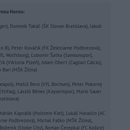
rnou Horou:
r), Dominik Takáč (ŠK Slovan Bratislava), Jakub
ín B), Peter Kováčik (FK Železiarne Podbrezová),
VfL Wolfsburg), Ľubomír Šatka (Samsunspor),
ík (Viktoria Plzeň), Adam Obert (Cagliari Calcio),
 Bari (MŠK Žilina)
eapol), Matúš Bero (VfL Bochum), Peter Pokorný
Ettifaq), László Bénes (Kayserispor), Mario Sauer
ratislava)
Adrián Kaprálik (Holstein Kiel), Lukáš Haraslín (AC
arne Podbrezová), Michal Faško (MŠK Žilina),
oženík (Stoke City), Roman Čerepkai (FC Košice)