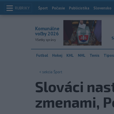
RUBRIKY
Index
Šport
Počasie
Publicistika
Slovensko
Komunálne
voľby 2026
S
Všetky správy
Futbal
Hokej
KHL
NHL
Tenis
Tipos
< sekcia
Šport
Slováci nas
zmenami, P