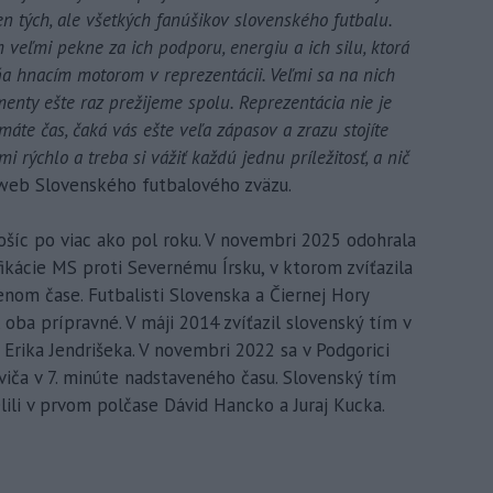
len tých, ale všetkých fanúšikov slovenského futbalu.
eľmi pekne za ich podporu, energiu a ich silu, ktorá
a hnacím motorom v reprezentácii. Veľmi sa na nich
enty ešte raz prežijeme spolu. Reprezentácia nie je
máte čas, čaká vás ešte veľa zápasov a zrazu stojíte
rýchlo a treba si vážiť každú jednu príležitosť, a nič
web Slovenského futbalového zväzu.
ošíc po viac ako pol roku. V novembri 2025 odohrala
fikácie MS proti Severnému Írsku, v ktorom zvíťazila
om čase. Futbalisti Slovenska a Čiernej Hory
oba prípravné. V máji 2014 zvíťazil slovenský tím v
 Erika Jendrišeka. V novembri 2022 sa v Podgorici
viča v 7. minúte nadstaveného času. Slovenský tím
relili v prvom polčase Dávid Hancko a Juraj Kucka.