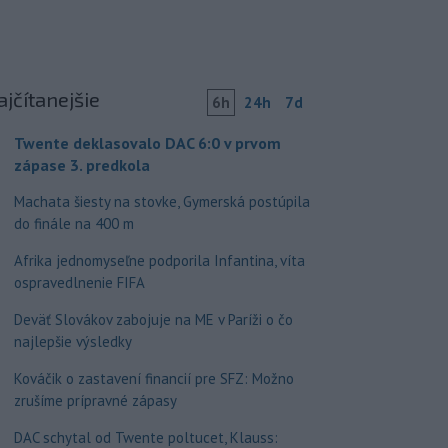
ajčítanejšie
6h
24h
7d
Twente deklasovalo DAC 6:0 v prvom
zápase 3. predkola
Machata šiesty na stovke, Gymerská postúpila
do finále na 400 m
Afrika jednomyseľne podporila Infantina, víta
ospravedlnenie FIFA
Deväť Slovákov zabojuje na ME v Paríži o čo
najlepšie výsledky
Kováčik o zastavení financií pre SFZ: Možno
zrušíme prípravné zápasy
DAC schytal od Twente poltucet, Klauss: