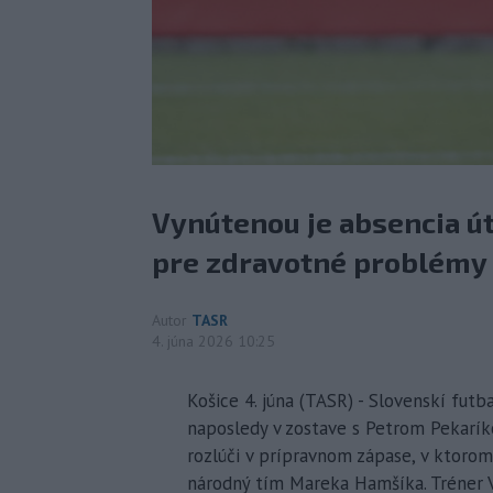
Vynútenou je absencia út
pre zdravotné problémy 
Autor
TASR
4. júna 2026 10:25
Košice 4. júna (TASR) - Slovenskí futba
naposledy v zostave s Petrom Pekarík
rozlúči v prípravnom zápase, v ktorom
národný tím Mareka Hamšíka. Tréner V