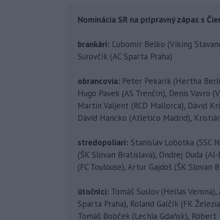
Nominácia SR na prípravný zápas s Čie
brankári:
Ľubomír Belko (Viking Stavange
Surovčík (AC Sparta Praha)
obrancovia:
Peter Pekarík (Hertha Berl
Hugo Pavek (AS Trenčín), Denis Vavro (
Martin Valjent (RCD Mallorca), Dávid Krč
Dávid Hancko (Atletico Madrid), Kristián
stredopoliari:
Stanislav Lobotka (SSC N
(ŠK Slovan Bratislava), Ondrej Duda (Al-
(FC Toulouse), Artur Gajdoš (ŠK Slovan B
útočníci:
Tomáš Suslov (Hellas Verona), 
Sparta Praha), Roland Galčík (FK Železi
Tomáš Bobček (Lechia Gdaňsk), Róbert B