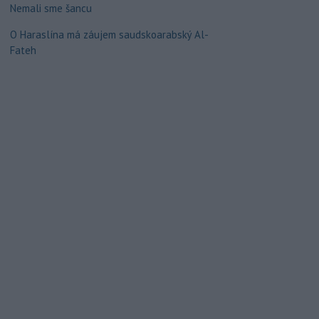
Nemali sme šancu
O Haraslína má záujem saudskoarabský Al-
Fateh