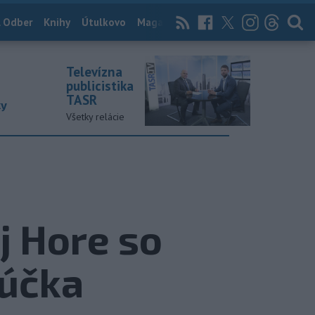
 Odber
Knihy
Útulkovo
Magazín
News Now
Archív
TASR
Televízna
publicistika
TASR
ky
Všetky relácie
j Hore so
lúčka