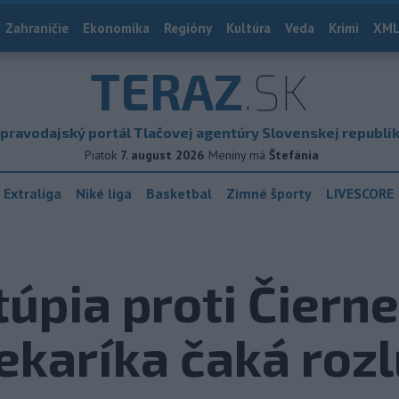
Zahraničie
Ekonomika
Regióny
Kultúra
Veda
Krimi
XML
TERAZ
.SK
pravodajský portál Tlačovej agentúry Slovenskej republi
Piatok
7. august 2026
Meniny má
Štefánia
 Extraliga
Niké liga
Basketbal
Zimné športy
LIVESCORE
túpia proti Čierne
ekaríka čaká roz