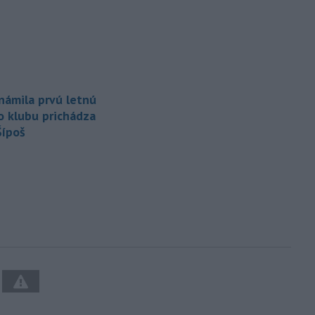
známila prvú letnú
do klubu prichádza
Šípoš