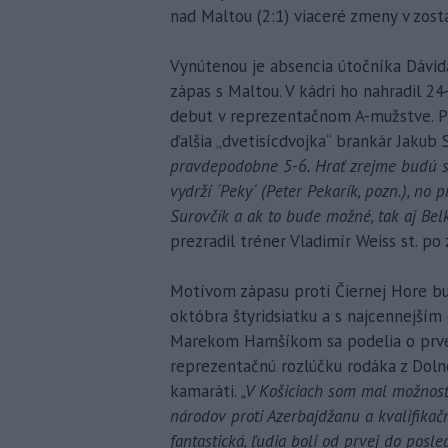
nad Maltou (2:1) viaceré zmeny v zost
Vynútenou je absencia útočníka Dávid
zápas s Maltou. V kádri ho nahradil 2
debut v reprezentačnom A-mužstve. 
ďalšia „dvetisícdvojka“ brankár Jakub 
pravdepodobne 5-6. Hrať zrejme budú s
vydrží ´Peky´ (Peter Pekarík, pozn.), n
Surovčík a ak to bude možné, tak aj Bel
prezradil tréner Vladimír Weiss st. po
Motívom zápasu proti Čiernej Hore bud
októbra štyridsiatku a s najcennejším
Marekom Hamšíkom sa podelia o prvé 
reprezentačnú rozlúčku rodáka z Dolné
kamaráti.
„V Košiciach som mal možnosť 
národov proti Azerbajdžanu a kvalifika
fantastická, ľudia boli od prvej do posl