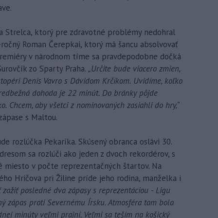
ave.
a Strelca, ktorý pre zdravotné problémy nedohral
4-ročný Roman Čerepkai, ktorý má šancu absolvovať
Premiéry v národnom tíme sa pravdepodobne dočká
Surovčík zo Sparty Praha.
„Určite bude viacero zmien,
topéri Denis Vavro s Dávidom Krčíkom. Uvidíme, koľko
o predbežná dohoda je 22 minút. Do bránky pôjde
ko. Chcem, aby všetci z nominovaných zasiahli do hry,“
 zápase s Maltou.
e rozlúčka Pekaríka. Skúsený obranca oslávi 30.
 dresom sa rozlúči ako jeden z dvoch rekordérov, s
miesto v počte reprezentačných štartov. Na
ho Hričova pri Žiline príde jeho rodina, manželka i
zažiť posledné dva zápasy s reprezentáciou - Ligu
čný zápas proti Severnému Írsku. Atmosféra tam bola
ednej minúty veľmi prajní. Veľmi sa teším na košický