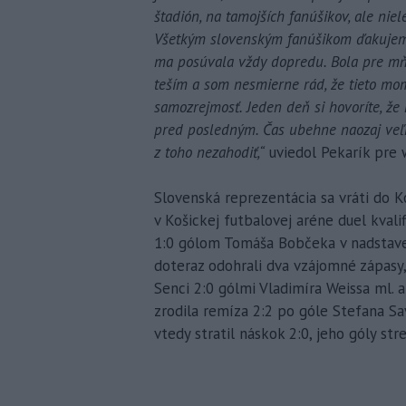
štadión, na tamojších fanúšikov, ale nie
Všetkým slovenským fanúšikom ďakujem v
ma posúvala vždy dopredu. Bola pre mň
teším a som nesmierne rád, že tieto mom
samozrejmosť. Jeden deň si hovoríte, že 
pred posledným. Čas ubehne naozaj veľmi 
z toho nezahodiť,“
uviedol Pekarík pre 
Slovenská reprezentácia sa vráti do K
v Košickej futbalovej aréne duel kvali
1:0 gólom Tomáša Bobčeka v nadstaven
doteraz odohrali dva vzájomné zápasy, 
Senci 2:0 gólmi Vladimíra Weissa ml. a
zrodila remíza 2:2 po góle Stefana Sa
vtedy stratil náskok 2:0, jeho góly st