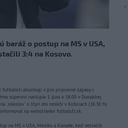
7
ú baráž o postup na MS v USA,
tačili 3:4 na Kosovo.
í futbalisti absolvujú v júni prípravné zápasy s
ému súperovi nastúpia 1. júna o 18.00 v Dunajskej
a „sokolov“ o štyri dni neskôr v Košiciach (18.30 h).
 informoval na webstránke futbalsfz.sk.
stup na MS v USA, Mexiku a Kanade, keď nestačili