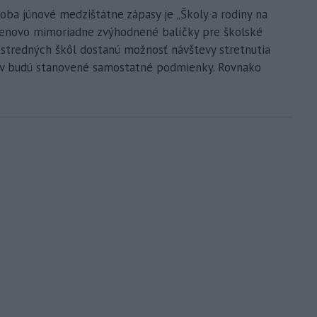
ba júnové medzištátne zápasy je „Školy a rodiny na
 cenovo mimoriadne zvýhodnené balíčky pre školské
a stredných škôl dostanú možnosť návštevy stretnutia
ov budú stanovené samostatné podmienky. Rovnako