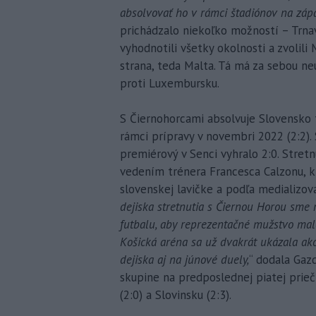
absolvovať ho v rámci štadiónov na zá
prichádzalo niekoľko možností – Trnava
vyhodnotili všetky okolnosti a zvolili
strana, teda Malta. Tá má za sebou ne
proti Luxembursku.
S Čiernohorcami absolvuje Slovensko t
rámci prípravy v novembri 2022 (2:2).
premiérový v Senci vyhralo 2:0. Stret
vedením trénera Francesca Calzonu, 
slovenskej lavičke a podľa medializov
dejiska stretnutia s Čiernou Horou sme 
futbalu, aby reprezentačné mužstvo ma
Košická aréna sa už dvakrát ukázala ak
dejiska aj na júnové duely,
“ dodala Gazd
skupine na predposlednej piatej prieč
(2:0) a Slovinsku (2:3).