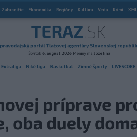
Zahraničie
Ekonomika
Regióny
Kultúra
Veda
Krimi
XML
TERAZ
.SK
pravodajský portál Tlačovej agentúry Slovenskej republi
Štvrtok
6. august 2026
Meniny má
Jozefína
 Extraliga
Niké liga
Basketbal
Zimné športy
LIVESCORE
novej príprave pr
e, oba duely dom