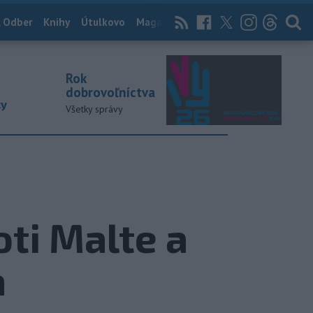
 Odber
Knihy
Útulkovo
Magazín
News Now
Archív
TASR
Rok
dobrovoľníctva
ky
Všetky správy
oti Malte a
a