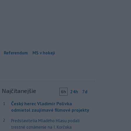
Referendum
MS v hokeji
Najčítanejšie
6h
24h
7d
Český herec Vladimír Polívka
1
odmietol zaujímavé filmové projekty
2
Predstavitelia Mladého Hlasu podali
trestné oznámenie na I. Korčoka