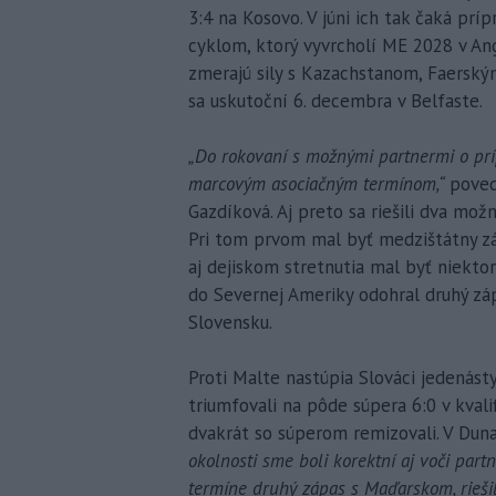
3:4 na Kosovo. V júni ich tak čaká pr
cyklom, ktorý vyvrcholí ME 2028 v Angli
zmerajú sily s Kazachstanom, Faerský
sa uskutoční 6. decembra v Belfaste.
„Do rokovaní s možnými partnermi o prí
marcovým asociačným termínom,“
poved
Gazdíková. Aj preto sa riešili dva m
Pri tom prvom mal byť medzištátny zá
aj dejiskom stretnutia mal byť niekto
do Severnej Ameriky odohral druhý z
Slovensku.
Proti Malte nastúpia Slováci jedenás
triumfovali na pôde súpera 6:0 v kvali
dvakrát so súperom remizovali. V Dun
okolnosti sme boli korektní aj voči par
termíne druhý zápas s Maďarskom, rieši