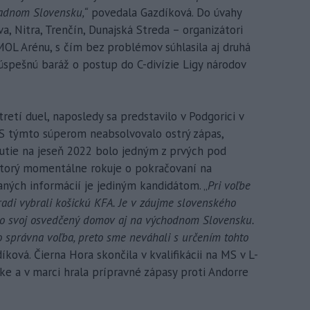
padnom Slovensku,“
povedala Gazdíková. Do úvahy
, Nitra, Trenčín, Dunajská Streda – organizátori
 MOL Arénu, s čím bez problémov súhlasila aj druhá
úspešnú baráž o postup do C-divízie Ligy národov
retí duel, naposledy sa predstavilo v Podgorici v
 S týmto súperom neabsolvovalo ostrý zápas,
nutie na jeseň 2022 bolo jedným z prvých pod
ktorý momentálne rokuje o pokračovaní na
aných informácií je jediným kandidátom. „
Pri voľbe
radi vybrali košickú KFA. Je v záujme slovenského
lo svoj osvedčený domov aj na východnom Slovensku.
o správna voľba, preto sme neváhali s určením tohto
íková. Čierna Hora skončila v kvalifikácii na MS v L-
ke a v marci hrala prípravné zápasy proti Andorre