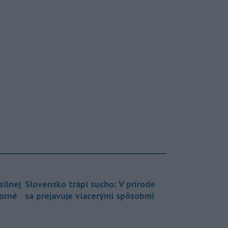
silnej
Slovensko trápi sucho: V prírode
borné
sa prejavuje viacerými spôsobmi