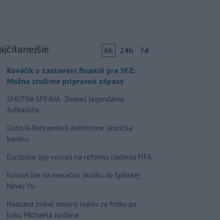
ajčítanejšie
6h
24h
7d
Kováčik o zastavení financií pre SFZ:
Možno zrušíme prípravné zápasy
SMUTNÁ SPRÁVA: Zomrel legendárny
futbalista
Gutová-Behramiová definitívne ukončila
kariéru
Európske ligy vyzvali na reformu riadenia FIFA
Kotvan ide na mesačnú skúšku do Spišskej
Novej Vsi
Haaland získal milióny lajkov za fotku po
boku Michaela Jordana