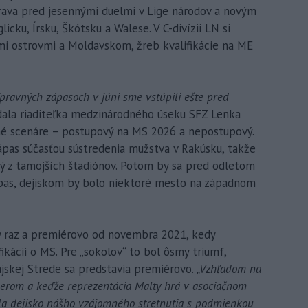
íprava pred jesennými duelmi v Lige národov a novým
cku, Írsku, Škótsku a Walese. V C-divízii LN si
mi ostrovmi a Moldavskom, žreb kvalifikácie na ME
pravných zápasoch v júni sme vstúpili ešte pred
ala riaditeľka medzinárodného úseku SFZ Lenka
ožné scenáre – postupový na MS 2026 a nepostupový.
pas súčasťou sústredenia mužstva v Rakúsku, takže
rý z tamojších štadiónov. Potom by sa pred odletom
ápas, dejiskom by bolo niektoré mesto na západnom
ty raz a premiérovo od novembra 2021, kedy
fikácii o MS. Pre „sokolov“ to bol ôsmy triumf,
ajskej Strede sa predstavia premiérovo.
„Vzhľadom na
tnerom a keďže reprezentácia Malty hrá v asociačnom
la dejisko nášho vzájomného stretnutia s podmienkou