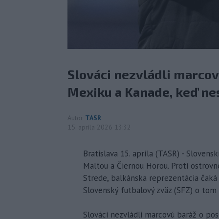
Slováci nezvládli marcov
Mexiku a Kanade, keď nes
Autor
TASR
15. apríla 2026 13:32
Bratislava 15. apríla (TASR) - Slovensk
Maltou a Čiernou Horou. Proti ostrovn
Strede, balkánska reprezentácia čaká n
Slovenský futbalový zväz (SFZ) o tom
Slováci nezvládli marcovú baráž o po