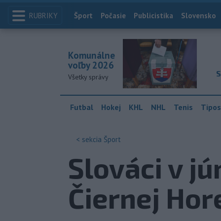
RUBRIKY
Index
Šport
Počasie
Publicistika
Slovensko
Komunálne
voľby 2026
S
Všetky správy
Futbal
Hokej
KHL
NHL
Tenis
Tipos
< sekcia
Šport
Slováci v jú
Čiernej Hor