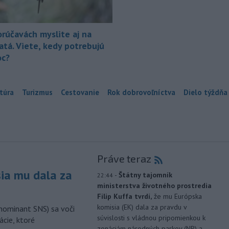
orúčavách myslite aj na
atá. Viete, kedy potrebujú
c?
túra
Turizmus
Cestovanie
Rok dobrovoľníctva
Dielo týždňa
Práve teraz
sia mu dala za
-
Štátny tajomník
22:44
ministerstva životného prostredia
Filip Kuffa tvrdí,
že mu Európska
komisia (EK) dala za pravdu v
nominant SNS) sa voči
súvislosti s vládnou pripomienkou k
ácie, ktoré
zonáciám národných parkov (NP) a