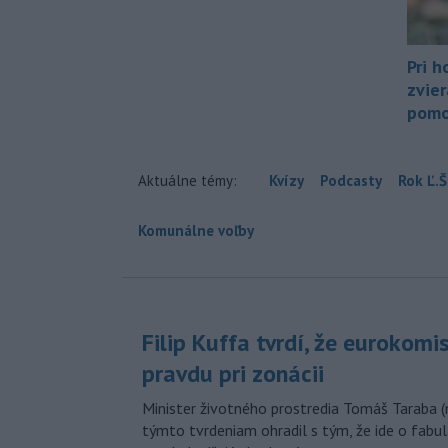
Pri h
zvier
pomo
Aktuálne témy:
Kvízy
Podcasty
Rok Ľ.Š
Komunálne voľby
Filip Kuffa tvrdí, že eurokomi
pravdu pri zonácii
Minister životného prostredia Tomáš Taraba (
týmto tvrdeniam ohradil s tým, že ide o fabul