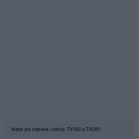
hlays po zápase /zdroj: TV JOJ a TASR/: