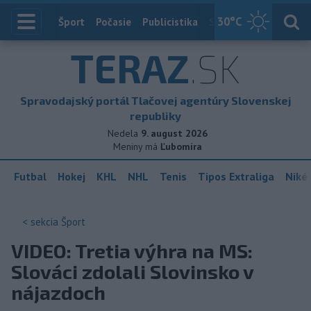
30
°C
Index
Šport
Počasie
Publicistika
Slovensko
Zahranič
TERAZ
.SK
Spravodajský portál Tlačovej agentúry Slovenskej
republiky
Nedela
9. august 2026
Meniny má
Ľubomíra
Futbal
Hokej
KHL
NHL
Tenis
Tipos Extraliga
Niké 
< sekcia
Šport
VIDEO: Tretia výhra na MS:
Slováci zdolali Slovinsko v
nájazdoch