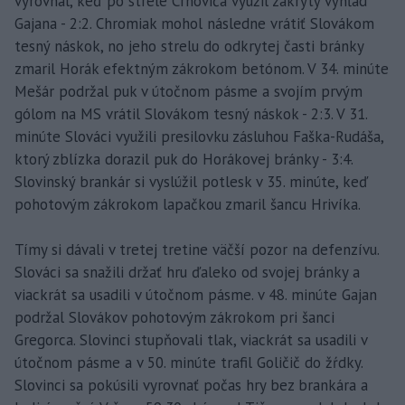
vyrovnal, keď po strele Crnoviča využil zakrytý výhľad
Gajana - 2:2. Chromiak mohol následne vrátiť Slovákom
tesný náskok, no jeho strelu do odkrytej časti bránky
zmaril Horák efektným zákrokom betónom. V 34. minúte
Mešár podržal puk v útočnom pásme a svojím prvým
gólom na MS vrátil Slovákom tesný náskok - 2:3. V 31.
minúte Slováci využili presilovku zásluhou Faška-Rudáša,
ktorý zblízka dorazil puk do Horákovej bránky - 3:4.
Slovinský brankár si vyslúžil potlesk v 35. minúte, keď
pohotovým zákrokom lapačkou zmaril šancu Hrivíka.
Tímy si dávali v tretej tretine väčší pozor na defenzívu.
Slováci sa snažili držať hru ďaleko od svojej bránky a
viackrát sa usadili v útočnom pásme. v 48. minúte Gajan
podržal Slovákov pohotovým zákrokom pri šanci
Gregorca. Slovinci stupňovali tlak, viackrát sa usadili v
útočnom pásme a v 50. minúte trafil Goličič do žŕdky.
Slovinci sa pokúsili vyrovnať počas hry bez brankára a