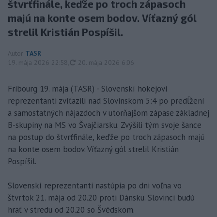
štvrťfinále, keďže po troch zápasoch
majú na konte osem bodov. Víťazný gól
strelil Kristián Pospíšil.
Autor
TASR
aktualizované
19. mája 2026 22:58
,
20. mája 2026 6:06
Fribourg 19. mája (TASR) - Slovenskí hokejoví
reprezentanti zvíťazili nad Slovinskom 5:4 po predĺžení
a samostatných nájazdoch v utorňajšom zápase základnej
B-skupiny na MS vo Švajčiarsku. Zvýšili tým svoje šance
na postup do štvrťfinále, keďže po troch zápasoch majú
na konte osem bodov. Víťazný gól strelil Kristián
Pospíšil.
Slovenskí reprezentanti nastúpia po dni voľna vo
štvrtok 21. mája od 20.20 proti Dánsku. Slovinci budú
hrať v stredu od 20.20 so Švédskom.