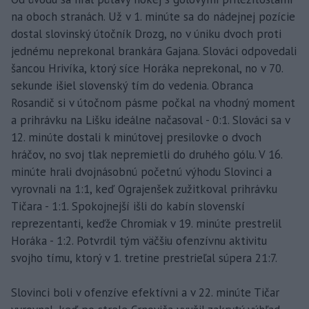
na oboch stranách. Už v 1. minúte sa do nádejnej pozície
dostal slovinský útočník Drozg, no v úniku dvoch proti
jednému neprekonal brankára Gajana. Slováci odpovedali
šancou Hrivíka, ktorý síce Horáka neprekonal, no v 70.
sekunde išiel slovenský tím do vedenia. Obranca
Rosandič si v útočnom pásme počkal na vhodný moment
a prihrávku na Lišku ideálne načasoval - 0:1. Slováci sa v
12. minúte dostali k minútovej presilovke o dvoch
hráčov, no svoj tlak nepremietli do druhého gólu. V 16.
minúte hrali dvojnásobnú početnú výhodu Slovinci a
vyrovnali na 1:1, keď Ograjenšek zužitkoval prihrávku
Tičara - 1:1. Spokojnejší išli do kabín slovenskí
reprezentanti, keďže Chromiak v 19. minúte prestrelil
Horáka - 1:2. Potvrdil tým väčšiu ofenzívnu aktivitu
svojho tímu, ktorý v 1. tretine prestrieľal súpera 21:7.
Slovinci boli v ofenzíve efektívni a v 22. minúte Tičar