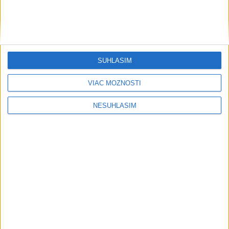
6h
24h
7d
DRÁMA V PARLAMENTE: Poslankyňa
1
hádzala do premiéra vajíčka
2
SÚHLASÍM
Festival Lovestream 2026 pokračuje, druhý deň zakončil
Robbie Williams
VIAC MOŽNOSTÍ
3
Skončili ďalšie desiatky menších pôšt, samosprávam sa
to nepáči
NESÚHLASÍM
4
Darina Pačutová pomáha pacientom vo Vranove nad
Topľou slovom
5
CYKLISTU NAPADOL MEDVEĎ:Z Valčianskej doliny ho
previezli do nemocnice
6
OTESTUJTE SA: Rozumiete slovenským nárečiam? Tieto
slová vás potrápia
7
Najmenej 21 mŕtvych po zrážke dvoch autobusov na juhu