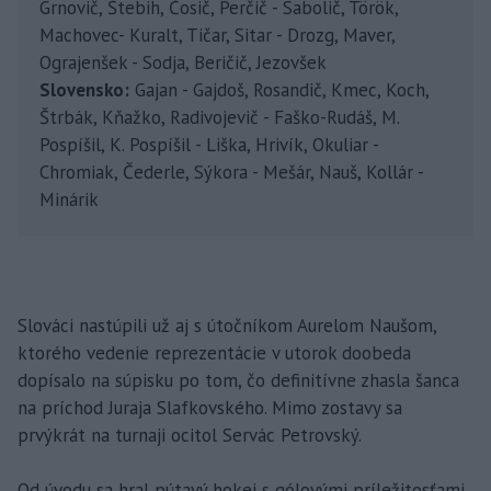
Grnovič, Štebih, Čosič, Perčič - Sabolič, Török,
Machovec- Kuralt, Tičar, Sitar - Drozg, Maver,
Ograjenšek - Sodja, Beričič, Jezovšek
Slovensko:
Gajan - Gajdoš, Rosandič, Kmec, Koch,
Štrbák, Kňažko, Radivojevič - Faško-Rudáš, M.
Pospíšil, K. Pospíšil - Liška, Hrivík, Okuliar -
Chromiak, Čederle, Sýkora - Mešár, Nauš, Kollár -
Minárik
Slováci nastúpili už aj s útočníkom Aurelom Naušom,
ktorého vedenie reprezentácie v utorok doobeda
dopísalo na súpisku po tom, čo definitívne zhasla šanca
na príchod Juraja Slafkovského. Mimo zostavy sa
prvýkrát na turnaji ocitol Servác Petrovský.
Od úvodu sa hral pútavý hokej s gólovými príležitosťami