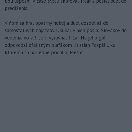
boli úspešní. V čase 59:30 skóroval Tičar a poslal duel do
predĺženia.
V ňom sa hral opatrný hokej a duel dospel až do
samostatných nájazdov. Okuliar v nich poslal Slovákov do
vedenia, no v 3. sérii vyrovnal Tičar. Na jeho gól
odpovedal efektným blafákom Kristián Pospíšil, ku
ktorému sa následne pridal aj Mešár.