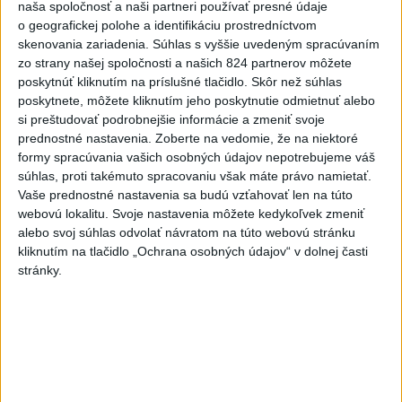
naša spoločnosť a naši partneri používať presné údaje
asi najväčší problém. Ich brankár chytal super. Na
o geografickej polohe a identifikáciu prostredníctvom
tom sme sa popálili.“
skenovania zariadenia. Súhlas s vyššie uvedeným spracúvaním
zo strany našej spoločnosti a našich 824 partnerov môžete
poskytnúť kliknutím na príslušné tlačidlo. Skôr než súhlas
Filip Mešár, útočník a autor tretieho gólu SR:
poskytnete, môžete kliknutím jeho poskytnutie odmietnuť alebo
„Škoda, že to nie je za tri body, ale prvoradé je
si preštudovať podrobnejšie informácie a zmeniť svoje
víťazstvo. Trochu sme poľavili v tretej tretine a
prednostné nastavenia.
Zoberte na vedomie, že na niektoré
bola otázka času, kedy dajú ten gól. Hovorili sme si
formy spracúvania vašich osobných údajov nepotrebujeme váš
pred zápasom, že sa musíme vyvarovať vylúčení,
súhlas, proti takémuto spracovaniu však máte právo namietať.
vedeli sme, že Slovinci majú dobré presilovky,
Vaše prednostné nastavenia sa budú vzťahovať len na túto
webovú lokalitu. Svoje nastavenia môžete kedykoľvek zmeniť
škoda toho. Prvý gól v reprezentácii na MS sa
alebo svoj súhlas odvolať návratom na túto webovú stránku
nezabúda, o to lepšie, že je to vo víťaznom zápase.
kliknutím na tlačidlo „Ochrana osobných údajov“ v dolnej časti
Takýto nájazd som skúšal aj na tréningu, veril som
stránky.
si.“
Marek Hrivík: „V tretej tretine sme poľavili, nechali
sme im veľa priestoru, ale mali viac energie a
prekorčuľovali nás. Z toho vyústilo vyrovnanie, ale
máme dva body a ideme ďalej. Kľúčový bude ďalší