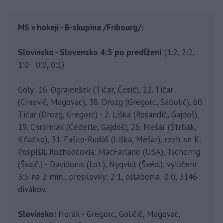
MS v hokeji - B-skupina /Fribourg/:
Slovinsko - Slovensko 4:5 po predĺžení
(1:2, 2:2,
1:0 - 0:0, 0:1)
Góly: 16. Ograjenšek (Tičar, Čosič), 22. Tičar
(Crnovič, Magovac), 38. Drozg (Gregorc, Sabolič), 60.
Tičar (Drozg, Gregorc) - 2. Liška (Rosandič, Gajdoš),
19. Chromiak (Čederle, Gajdoš), 26. Mešár (Štrbák,
Kňažko), 31. Faško-Rudáš (Liška, Mešár), rozh. sn K.
Pospíšil. Rozhodcovia: MacFarlane (USA), Tscherrig
(Švajč.) - Davidonis (Lot.), Nyqvist (Švéd.), vylúčení:
3:5 na 2 min., presilovky: 2:1, oslabenia: 0:0, 3146
divákov.
Slovinsko:
Horák - Gregorc, Goličič, Magovac,