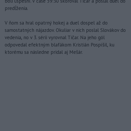
boli úspešní. V čase 59:30 skóroval Tičar a poslal duel do
predĺženia.
V ňom sa hral opatrný hokej a duel dospel až do
samostatných nájazdov. Okuliar v nich poslal Slovákov do
vedenia, no v 3. sérii vyrovnal Tičar. Na jeho gól
odpovedal efektným blafákom Kristián Pospíšil, ku
ktorému sa následne pridal aj Mešár.