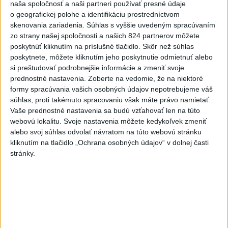
naša spoločnosť a naši partneri používať presné údaje
asi najväčší problém. Ich brankár chytal super. Na
o geografickej polohe a identifikáciu prostredníctvom
tom sme sa popálili.“
skenovania zariadenia. Súhlas s vyššie uvedeným spracúvaním
zo strany našej spoločnosti a našich 824 partnerov môžete
poskytnúť kliknutím na príslušné tlačidlo. Skôr než súhlas
Filip Mešár, útočník a autor tretieho gólu SR:
poskytnete, môžete kliknutím jeho poskytnutie odmietnuť alebo
„Škoda, že to nie je za tri body, ale prvoradé je
si preštudovať podrobnejšie informácie a zmeniť svoje
víťazstvo. Trochu sme poľavili v tretej tretine a
prednostné nastavenia.
Zoberte na vedomie, že na niektoré
bola otázka času, kedy dajú ten gól. Hovorili sme si
formy spracúvania vašich osobných údajov nepotrebujeme váš
pred zápasom, že sa musíme vyvarovať vylúčení,
súhlas, proti takémuto spracovaniu však máte právo namietať.
vedeli sme, že Slovinci majú dobré presilovky,
Vaše prednostné nastavenia sa budú vzťahovať len na túto
webovú lokalitu. Svoje nastavenia môžete kedykoľvek zmeniť
škoda toho. Prvý gól v reprezentácii na MS sa
alebo svoj súhlas odvolať návratom na túto webovú stránku
nezabúda, o to lepšie, že je to vo víťaznom zápase.
kliknutím na tlačidlo „Ochrana osobných údajov“ v dolnej časti
Takýto nájazd som skúšal aj na tréningu, veril som
stránky.
si.“
Marek Hrivík: „V tretej tretine sme poľavili, nechali
sme im veľa priestoru, ale mali viac energie a
prekorčuľovali nás. Z toho vyústilo vyrovnanie, ale
máme dva body a ideme ďalej. Kľúčový bude ďalší