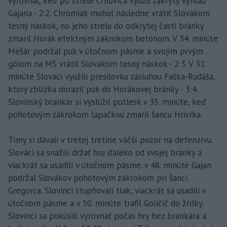
vyrovnal, keď po strele Crnoviča využil zakrytý výhľad
Gajana - 2:2. Chromiak mohol následne vrátiť Slovákom
tesný náskok, no jeho strelu do odkrytej časti bránky
zmaril Horák efektným zákrokom betónom. V 34. minúte
Mešár podržal puk v útočnom pásme a svojím prvým
gólom na MS vrátil Slovákom tesný náskok - 2:3. V 31.
minúte Slováci využili presilovku zásluhou Faška-Rudáša,
ktorý zblízka dorazil puk do Horákovej bránky - 3:4.
Slovinský brankár si vyslúžil potlesk v 35. minúte, keď
pohotovým zákrokom lapačkou zmaril šancu Hrivíka.
Tímy si dávali v tretej tretine väčší pozor na defenzívu.
Slováci sa snažili držať hru ďaleko od svojej bránky a
viackrát sa usadili v útočnom pásme. v 48. minúte Gajan
podržal Slovákov pohotovým zákrokom pri šanci
Gregorca. Slovinci stupňovali tlak, viackrát sa usadili v
útočnom pásme a v 50. minúte trafil Goličič do žŕdky.
Slovinci sa pokúsili vyrovnať počas hry bez brankára a