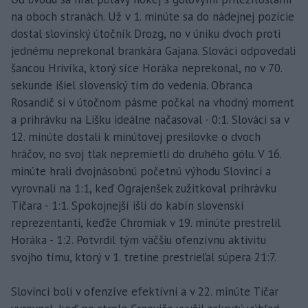
na oboch stranách. Už v 1. minúte sa do nádejnej pozície
dostal slovinský útočník Drozg, no v úniku dvoch proti
jednému neprekonal brankára Gajana. Slováci odpovedali
šancou Hrivíka, ktorý síce Horáka neprekonal, no v 70.
sekunde išiel slovenský tím do vedenia. Obranca
Rosandič si v útočnom pásme počkal na vhodný moment
a prihrávku na Lišku ideálne načasoval - 0:1. Slováci sa v
12. minúte dostali k minútovej presilovke o dvoch
hráčov, no svoj tlak nepremietli do druhého gólu. V 16.
minúte hrali dvojnásobnú početnú výhodu Slovinci a
vyrovnali na 1:1, keď Ograjenšek zužitkoval prihrávku
Tičara - 1:1. Spokojnejší išli do kabín slovenskí
reprezentanti, keďže Chromiak v 19. minúte prestrelil
Horáka - 1:2. Potvrdil tým väčšiu ofenzívnu aktivitu
svojho tímu, ktorý v 1. tretine prestrieľal súpera 21:7.
Slovinci boli v ofenzíve efektívni a v 22. minúte Tičar