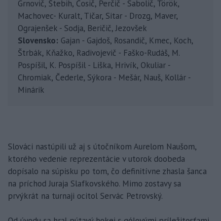
Grnovič, Štebih, Čosič, Perčič - Sabolič, Török,
Machovec- Kuralt, Tičar, Sitar - Drozg, Maver,
Ograjenšek - Sodja, Beričič, Jezovšek
Slovensko:
Gajan - Gajdoš, Rosandič, Kmec, Koch,
Štrbák, Kňažko, Radivojevič - Faško-Rudáš, M.
Pospíšil, K. Pospíšil - Liška, Hrivík, Okuliar -
Chromiak, Čederle, Sýkora - Mešár, Nauš, Kollár -
Minárik
Slováci nastúpili už aj s útočníkom Aurelom Naušom,
ktorého vedenie reprezentácie v utorok doobeda
dopísalo na súpisku po tom, čo definitívne zhasla šanca
na príchod Juraja Slafkovského. Mimo zostavy sa
prvýkrát na turnaji ocitol Servác Petrovský.
Od úvodu sa hral pútavý hokej s gólovými príležitosťami