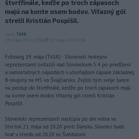
štvrťfinále, keďže po troch zápasoch
majú na konte osem bodov. Víťazný gól
strelil Kristián Pospíšil.
Autor
TASR
aktualizované
19. mája 2026 22:58
,
20. mája 2026 6:06
Fribourg 19. mája (TASR) - Slovenskí hokejoví
reprezentanti zvíťazili nad Slovinskom 5:4 po predĺžení
a samostatných nájazdoch v utorňajšom zápase základnej
B-skupiny na MS vo Švajčiarsku. Zvýšili tým svoje šance
na postup do štvrťfinále, keďže po troch zápasoch majú
na konte osem bodov. Víťazný gól strelil Kristián
Pospíšil.
Slovenskí reprezentanti nastúpia po dni voľna vo
štvrtok 21. mája od 20.20 proti Dánsku. Slovinci budú
hrať v stredu od 20.20 so Švédskom.