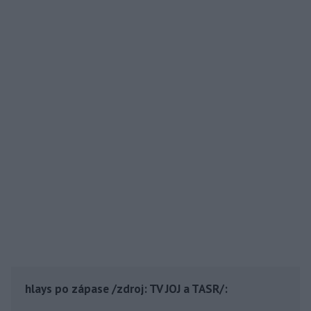
hlays po zápase /zdroj: TV JOJ a TASR/: