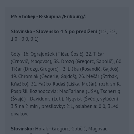
MS v hokeji - B-skupina /Fribourg/:
Slovinsko - Slovensko 4:5 po predĺžení
(1:2, 2:2,
1:0 - 0:0, 0:1)
Góly: 16. Ograjenšek (Tičar, Čosič), 22. Tičar
(Crnovič, Magovac), 38. Drozg (Gregorc, Sabolič), 60.
Tičar (Drozg, Gregorc) - 2. Liška (Rosandič, Gajdoš),
19. Chromiak (Čederle, Gajdoš), 26. Mešár (Štrbák,
Kňažko), 31. Faško-Rudáš (Liška, Mešár), rozh. sn K.
Pospíšil. Rozhodcovia: MacFarlane (USA), Tscherrig
(Švajč.) - Davidonis (Lot.), Nyqvist (Švéd.), vylúčení:
3:5 na 2 min., presilovky: 2:1, oslabenia: 0:0, 3146
divákov.
Slovinsko:
Horák - Gregorc, Goličič, Magovac,