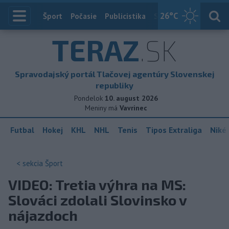
26
°C
Index
Šport
Počasie
Publicistika
Slovensko
Zahranič
TERAZ
.SK
Spravodajský portál Tlačovej agentúry Slovenskej
republiky
Pondelok
10. august 2026
Meniny má
Vavrinec
Futbal
Hokej
KHL
NHL
Tenis
Tipos Extraliga
Niké 
< sekcia
Šport
VIDEO: Tretia výhra na MS:
Slováci zdolali Slovinsko v
nájazdoch