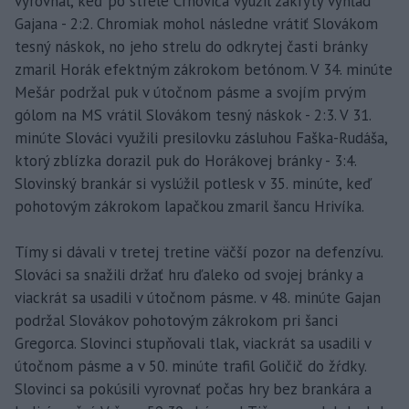
vyrovnal, keď po strele Crnoviča využil zakrytý výhľad
Gajana - 2:2. Chromiak mohol následne vrátiť Slovákom
tesný náskok, no jeho strelu do odkrytej časti bránky
zmaril Horák efektným zákrokom betónom. V 34. minúte
Mešár podržal puk v útočnom pásme a svojím prvým
gólom na MS vrátil Slovákom tesný náskok - 2:3. V 31.
minúte Slováci využili presilovku zásluhou Faška-Rudáša,
ktorý zblízka dorazil puk do Horákovej bránky - 3:4.
Slovinský brankár si vyslúžil potlesk v 35. minúte, keď
pohotovým zákrokom lapačkou zmaril šancu Hrivíka.
Tímy si dávali v tretej tretine väčší pozor na defenzívu.
Slováci sa snažili držať hru ďaleko od svojej bránky a
viackrát sa usadili v útočnom pásme. v 48. minúte Gajan
podržal Slovákov pohotovým zákrokom pri šanci
Gregorca. Slovinci stupňovali tlak, viackrát sa usadili v
útočnom pásme a v 50. minúte trafil Goličič do žŕdky.
Slovinci sa pokúsili vyrovnať počas hry bez brankára a