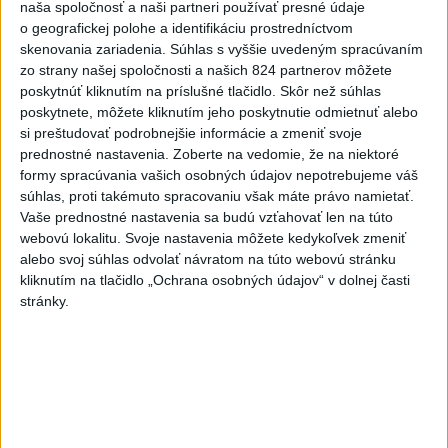
naša spoločnosť a naši partneri používať presné údaje
asi najväčší problém. Ich brankár chytal super. Na
o geografickej polohe a identifikáciu prostredníctvom
tom sme sa popálili.“
skenovania zariadenia. Súhlas s vyššie uvedeným spracúvaním
zo strany našej spoločnosti a našich 824 partnerov môžete
poskytnúť kliknutím na príslušné tlačidlo. Skôr než súhlas
Filip Mešár, útočník a autor tretieho gólu SR:
poskytnete, môžete kliknutím jeho poskytnutie odmietnuť alebo
„Škoda, že to nie je za tri body, ale prvoradé je
si preštudovať podrobnejšie informácie a zmeniť svoje
víťazstvo. Trochu sme poľavili v tretej tretine a
prednostné nastavenia.
Zoberte na vedomie, že na niektoré
bola otázka času, kedy dajú ten gól. Hovorili sme si
formy spracúvania vašich osobných údajov nepotrebujeme váš
pred zápasom, že sa musíme vyvarovať vylúčení,
súhlas, proti takémuto spracovaniu však máte právo namietať.
vedeli sme, že Slovinci majú dobré presilovky,
Vaše prednostné nastavenia sa budú vzťahovať len na túto
webovú lokalitu. Svoje nastavenia môžete kedykoľvek zmeniť
škoda toho. Prvý gól v reprezentácii na MS sa
alebo svoj súhlas odvolať návratom na túto webovú stránku
nezabúda, o to lepšie, že je to vo víťaznom zápase.
kliknutím na tlačidlo „Ochrana osobných údajov“ v dolnej časti
Takýto nájazd som skúšal aj na tréningu, veril som
stránky.
si.“
Marek Hrivík: „V tretej tretine sme poľavili, nechali
sme im veľa priestoru, ale mali viac energie a
prekorčuľovali nás. Z toho vyústilo vyrovnanie, ale
máme dva body a ideme ďalej. Kľúčový bude ďalší