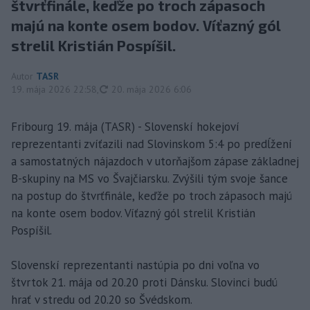
štvrťfinále, keďže po troch zápasoch
majú na konte osem bodov. Víťazný gól
strelil Kristián Pospíšil.
Autor
TASR
aktualizované
19. mája 2026 22:58
,
20. mája 2026 6:06
Fribourg 19. mája (TASR) - Slovenskí hokejoví
reprezentanti zvíťazili nad Slovinskom 5:4 po predĺžení
a samostatných nájazdoch v utorňajšom zápase základnej
B-skupiny na MS vo Švajčiarsku. Zvýšili tým svoje šance
na postup do štvrťfinále, keďže po troch zápasoch majú
na konte osem bodov. Víťazný gól strelil Kristián
Pospíšil.
Slovenskí reprezentanti nastúpia po dni voľna vo
štvrtok 21. mája od 20.20 proti Dánsku. Slovinci budú
hrať v stredu od 20.20 so Švédskom.