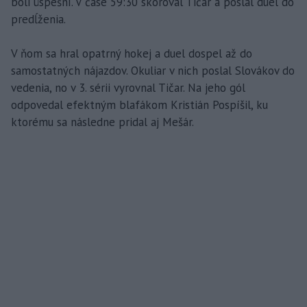
boli úspešní. V čase 59:30 skóroval Tičar a poslal duel do
predĺženia.
V ňom sa hral opatrný hokej a duel dospel až do
samostatných nájazdov. Okuliar v nich poslal Slovákov do
vedenia, no v 3. sérii vyrovnal Tičar. Na jeho gól
odpovedal efektným blafákom Kristián Pospíšil, ku
ktorému sa následne pridal aj Mešár.