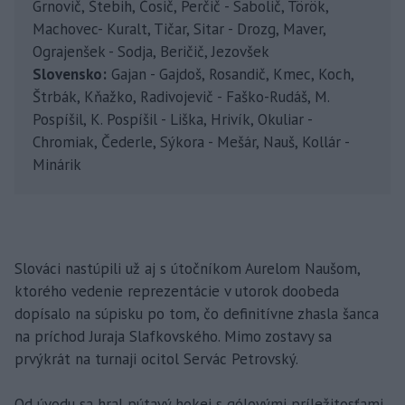
Grnovič, Štebih, Čosič, Perčič - Sabolič, Török,
Machovec- Kuralt, Tičar, Sitar - Drozg, Maver,
Ograjenšek - Sodja, Beričič, Jezovšek
Slovensko:
Gajan - Gajdoš, Rosandič, Kmec, Koch,
Štrbák, Kňažko, Radivojevič - Faško-Rudáš, M.
Pospíšil, K. Pospíšil - Liška, Hrivík, Okuliar -
Chromiak, Čederle, Sýkora - Mešár, Nauš, Kollár -
Minárik
Slováci nastúpili už aj s útočníkom Aurelom Naušom,
ktorého vedenie reprezentácie v utorok doobeda
dopísalo na súpisku po tom, čo definitívne zhasla šanca
na príchod Juraja Slafkovského. Mimo zostavy sa
prvýkrát na turnaji ocitol Servác Petrovský.
Od úvodu sa hral pútavý hokej s gólovými príležitosťami