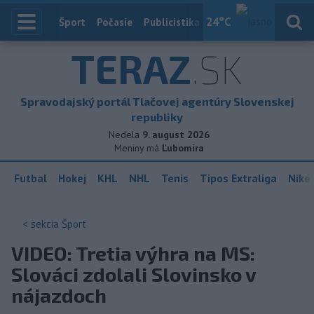
24
°C
Index
Šport
Počasie
Publicistika
Slovensko
Zahranič
TERAZ
.SK
Spravodajský portál Tlačovej agentúry Slovenskej
republiky
Nedela
9. august 2026
Meniny má
Ľubomíra
Futbal
Hokej
KHL
NHL
Tenis
Tipos Extraliga
Niké 
< sekcia
Šport
VIDEO: Tretia výhra na MS:
Slováci zdolali Slovinsko v
nájazdoch