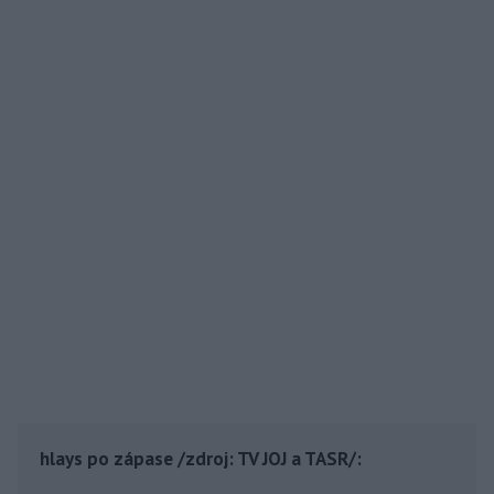
hlays po zápase /zdroj: TV JOJ a TASR/: