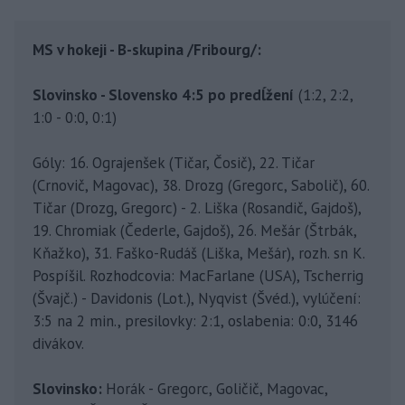
MS v hokeji - B-skupina /Fribourg/:
Slovinsko - Slovensko 4:5 po predĺžení
(1:2, 2:2,
1:0 - 0:0, 0:1)
Góly: 16. Ograjenšek (Tičar, Čosič), 22. Tičar
(Crnovič, Magovac), 38. Drozg (Gregorc, Sabolič), 60.
Tičar (Drozg, Gregorc) - 2. Liška (Rosandič, Gajdoš),
19. Chromiak (Čederle, Gajdoš), 26. Mešár (Štrbák,
Kňažko), 31. Faško-Rudáš (Liška, Mešár), rozh. sn K.
Pospíšil. Rozhodcovia: MacFarlane (USA), Tscherrig
(Švajč.) - Davidonis (Lot.), Nyqvist (Švéd.), vylúčení:
3:5 na 2 min., presilovky: 2:1, oslabenia: 0:0, 3146
divákov.
Slovinsko:
Horák - Gregorc, Goličič, Magovac,