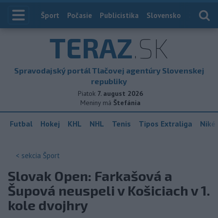
Index
Šport
Počasie
Publicistika
Slovensko
Zahranič
TERAZ
.SK
Spravodajský portál Tlačovej agentúry Slovenskej
republiky
Piatok
7. august 2026
Meniny má
Štefánia
Futbal
Hokej
KHL
NHL
Tenis
Tipos Extraliga
Niké 
< sekcia
Šport
Slovak Open: Farkašová a
Šupová neuspeli v Košiciach v 1.
kole dvojhry