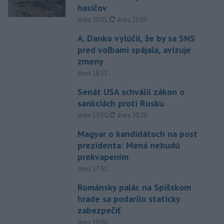
hasičov
aktualizované
dnes 20:21
,
dnes 21:05
A. Danko vylúčil, že by sa SNS
pred voľbami spájala, avizuje
zmeny
dnes 18:51
Senát USA schválil zákon o
sankciách proti Rusku
aktualizované
dnes 19:50
,
dnes 20:20
Magyar o kandidátoch na post
prezidenta: Mená nebudú
prekvapením
dnes 17:31
Románsky palác na Spišskom
hrade sa podarilo staticky
zabezpečiť
dnes 18:00