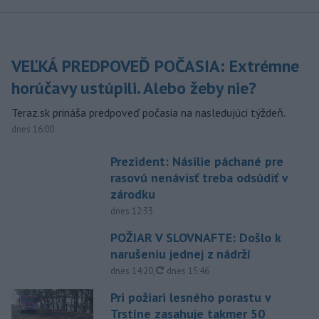
VEĽKÁ PREDPOVEĎ POČASIA: Extrémne
horúčavy ustúpili. Alebo žeby nie?
Teraz.sk prináša predpoveď počasia na nasledujúci týždeň.
dnes 16:00
Prezident: Násilie páchané pre
rasovú nenávisť treba odsúdiť v
zárodku
dnes 12:33
POŽIAR V SLOVNAFTE: Došlo k
narušeniu jednej z nádrží
aktualizované
dnes 14:20
,
dnes 15:46
Pri požiari lesného porastu v
Trstíne zasahuje takmer 50