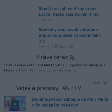
Slováci získali vo Vichy bronz,
Lacko: Rastú talentovaní hráči
dnes 15:51
Slovenky remizovali v druhom
prípravnom dueli so Slovinkami
2:2
aktualizované
dnes 17:13
,
dnes 19:45
Práve teraz
-
Taliansky tenista Matteo Arnaldi vypadol na turnaji ATP
21:30
Masters 1000
v Montreale už v 3. kole dvojhry.
Viac
Videá a prenosy TASR TV
Deväť Slovákov zabojuje na ME v Paríži
o čo najlepšie výsledky