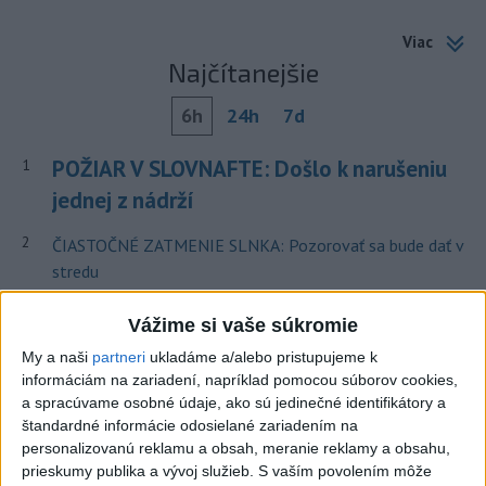
Viac
Najčítanejšie
6h
24h
7d
POŽIAR V SLOVNAFTE: Došlo k narušeniu
1
jednej z nádrží
2
ČIASTOČNÉ ZATMENIE SLNKA: Pozorovať sa bude dať v
stredu
3
V časti Košice-Krásna otvorili park pomenovaný po
Vážime si vaše súkromie
kňazovi Semivanovi
My a naši
partneri
ukladáme a/alebo pristupujeme k
4
VEĽKÁ PREDPOVEĎ POČASIA: Extrémne horúčavy
informáciám na zariadení, napríklad pomocou súborov cookies,
a spracúvame osobné údaje, ako sú jedinečné identifikátory a
ustúpili. Alebo žeby nie?
štandardné informácie odosielané zariadením na
5
TRAGÉDIA NA DUNAJI: Muž sa išiel okúpať, z vody viac
personalizovanú reklamu a obsah, meranie reklamy a obsahu,
prieskumy publika a vývoj služieb.
S vaším povolením môže
nevyšiel