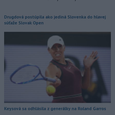
Drugdová postúpila ako jediná Slovenka do hlavej
súťaže Slovak Open
Keysová sa odhlásila z generálky na Roland Garros