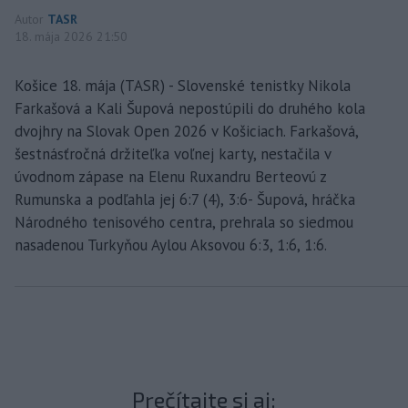
Autor
TASR
18. mája 2026 21:50
Košice 18. mája (TASR) - Slovenské tenistky Nikola
Farkašová a Kali Šupová nepostúpili do druhého kola
dvojhry na Slovak Open 2026 v Košiciach. Farkašová,
šestnásťročná držiteľka voľnej karty, nestačila v
úvodnom zápase na Elenu Ruxandru Berteovú z
Rumunska a podľahla jej 6:7 (4), 3:6- Šupová, hráčka
Národného tenisového centra, prehrala so siedmou
nasadenou Turkyňou Aylou Aksovou 6:3, 1:6, 1:6.
Prečítajte si aj: