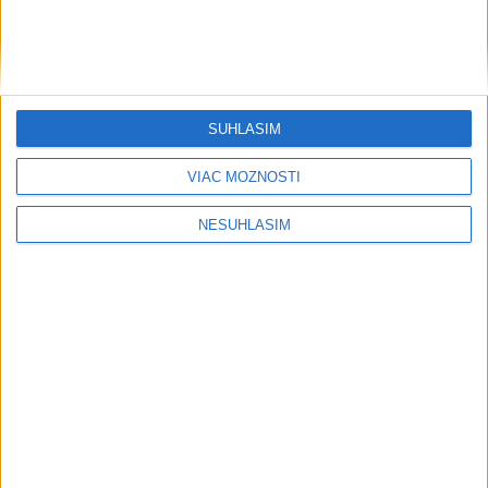
....
SÚHLASÍM
VIAC MOŽNOSTÍ
NESÚHLASÍM
....