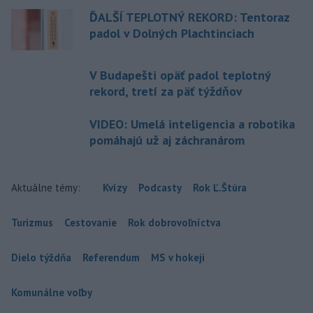
ĎALŠÍ TEPLOTNÝ REKORD: Tentoraz
padol v Dolných Plachtinciach
V Budapešti opäť padol teplotný
rekord, tretí za päť týždňov
VIDEO: Umelá inteligencia a robotika
pomáhajú už aj záchranárom
Aktuálne témy:
Kvízy
Podcasty
Rok Ľ.Štúra
Turizmus
Cestovanie
Rok dobrovoľníctva
Dielo týždňa
Referendum
MS v hokeji
Komunálne voľby