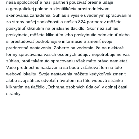
naša spoločnosť a naši partneri používať presné údaje
6
Fridrichová: Školy vyučujúce po novom musia mať
o geografickej polohe a identifikáciu prostredníctvom
skenovania zariadenia. Súhlas s vyššie uvedeným spracúvaním
pripravené osnovy
zo strany našej spoločnosti a našich 824 partnerov môžete
7
Pri požiari lesného porastu v Trstíne zasahuje takmer 50
poskytnúť kliknutím na príslušné tlačidlo. Skôr než súhlas
poskytnete, môžete kliknutím jeho poskytnutie odmietnuť alebo
hasičov
si preštudovať podrobnejšie informácie a zmeniť svoje
prednostné nastavenia.
Zoberte na vedomie, že na niektoré
Najnovšie správy na Teraz.sk
formy spracúvania vašich osobných údajov nepotrebujeme váš
súhlas, proti takémuto spracovaniu však máte právo namietať.
Vyhlásenia
Vaše prednostné nastavenia sa budú vzťahovať len na túto
webovú lokalitu. Svoje nastavenia môžete kedykoľvek zmeniť
Priame prenosy z Národnej rady SR
alebo svoj súhlas odvolať návratom na túto webovú stránku
kliknutím na tlačidlo „Ochrana osobných údajov“ v dolnej časti
stránky.
Politika na sociálnych sieťach
Zobraziť viac
Info