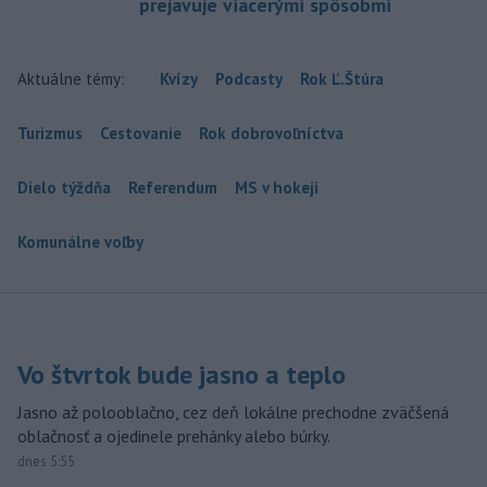
prejavuje viacerými spôsobmi
Aktuálne témy:
Kvízy
Podcasty
Rok Ľ.Štúra
Turizmus
Cestovanie
Rok dobrovoľníctva
Dielo týždňa
Referendum
MS v hokeji
Komunálne voľby
Vo štvrtok bude jasno a teplo
Jasno až polooblačno, cez deň lokálne prechodne zväčšená
oblačnosť a ojedinele prehánky alebo búrky.
dnes 5:55