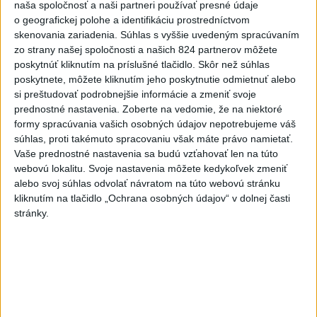
podvode s ubytovaním
naša spoločnosť a naši partneri používať presné údaje
včera 19:21
o geografickej polohe a identifikáciu prostredníctvom
skenovania zariadenia. Súhlas s vyššie uvedeným spracúvaním
Dron s výbušninami na letisku
zo strany našej spoločnosti a našich 824 partnerov môžete
Lipsko/Halle: Spustili
poskytnúť kliknutím na príslušné tlačidlo. Skôr než súhlas
vyšetrovanie
poskytnete, môžete kliknutím jeho poskytnutie odmietnuť alebo
včera 21:29
si preštudovať podrobnejšie informácie a zmeniť svoje
prednostné nastavenia.
Zoberte na vedomie, že na niektoré
Pri sobotňajšom výbuchu v
formy spracúvania vašich osobných údajov nepotrebujeme váš
Moskve údajne zahynul aj zať
súhlas, proti takémuto spracovaniu však máte právo namietať.
generála Čajka
Vaše prednostné nastavenia sa budú vzťahovať len na túto
webovú lokalitu. Svoje nastavenia môžete kedykoľvek zmeniť
včera 18:55
alebo svoj súhlas odvolať návratom na túto webovú stránku
V Kolumbii zachránili mláďa
kliknutím na tlačidlo „Ochrana osobných údajov“ v dolnej časti
zatúlaného hrocha z
stránky.
Escobarovho stáda
včera 19:32
Gutová-Behramiová definitívne
ukončila kariéru
včera 19:17