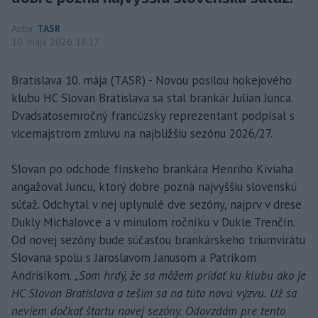
Autor
TASR
10. mája 2026 18:17
Bratislava 10. mája (TASR) - Novou posilou hokejového
klubu HC Slovan Bratislava sa stal brankár Julian Junca.
Dvadsaťosemročný francúzsky reprezentant podpísal s
vicemajstrom zmluvu na najbližšiu sezónu 2026/27.
Slovan po odchode fínskeho brankára Henriho Kiviaha
angažoval Juncu, ktorý dobre pozná najvyššiu slovenskú
súťaž. Odchytal v nej uplynulé dve sezóny, najprv v drese
Dukly Michalovce a v minulom ročníku v Dukle Trenčín.
Od novej sezóny bude súčasťou brankárskeho triumvirátu
Slovana spolu s Jaroslavom Janusom a Patrikom
Andrisíkom.
„Som hrdý, že sa môžem pridať ku klubu ako je
HC Slovan Bratislava a teším sa na túto novú výzvu. Už sa
neviem dočkať štartu novej sezóny. Odovzdám pre tento