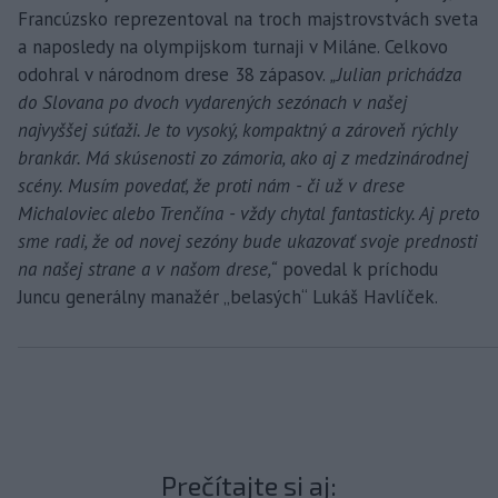
Francúzsko reprezentoval na troch majstrovstvách sveta
a naposledy na olympijskom turnaji v Miláne. Celkovo
odohral v národnom drese 38 zápasov.
„Julian prichádza
do Slovana po dvoch vydarených sezónach v našej
najvyššej súťaži. Je to vysoký, kompaktný a zároveň rýchly
brankár. Má skúsenosti zo zámoria, ako aj z medzinárodnej
scény. Musím povedať, že proti nám - či už v drese
Michaloviec alebo Trenčína - vždy chytal fantasticky. Aj preto
sme radi, že od novej sezóny bude ukazovať svoje prednosti
na našej strane a v našom drese,“
povedal k príchodu
Juncu generálny manažér „belasých“ Lukáš Havlíček.
Prečítajte si aj: