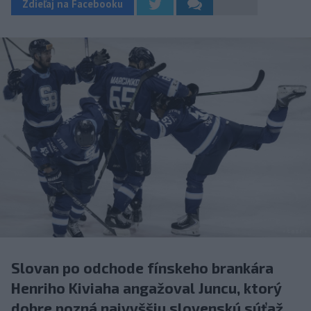
Zdieľaj na Facebooku
Slovan po odchode fínskeho brankára
Henriho Kiviaha angažoval Juncu, ktorý
dobre pozná najvyššiu slovenskú súťaž.