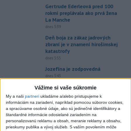
Gertrude Ederleová pred 100
rokmi preplávala ako prvá žena
La Manche
dnes 5:39
Deň boja za zákaz jadrových
zbraní je v znamení hirošimskej
katastrofy
dnes 5:55
Jozefína je zodpovedná
dnes 5:43
TEPLOTNÝ REKORD NA
Vážime si vaše súkromie
SLOVENSKU: Padol v Kamenici
My a naši
partneri
ukladáme a/alebo pristupujeme k
nad Hronom
informáciám na zariadení, napríklad pomocou súborov cookies,
aktualizované
včera 17:09
,
včera 18:42
a spracúvame osobné údaje, ako sú jedinečné identifikátory a
štandardné informácie odosielané zariadením na
SLOVENSKÍ POLICAJTI V
personalizovanú reklamu a obsah, meranie reklamy a obsahu,
CHORVÁTSKU: Pomáhali i pri
prieskumy publika a vývoj služieb.
S vaším povolením môže