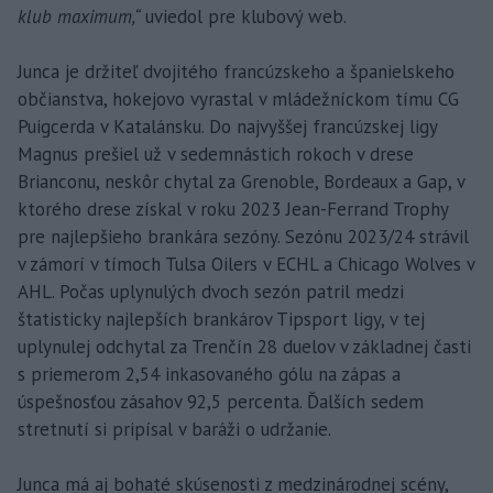
klub maximum,“
uviedol pre klubový web.
Junca je držiteľ dvojitého francúzskeho a španielskeho
občianstva, hokejovo vyrastal v mládežníckom tímu CG
Puigcerda v Katalánsku. Do najvyššej francúzskej ligy
Magnus prešiel už v sedemnástich rokoch v drese
Brianconu, neskôr chytal za Grenoble, Bordeaux a Gap, v
ktorého drese získal v roku 2023 Jean-Ferrand Trophy
pre najlepšieho brankára sezóny. Sezónu 2023/24 strávil
v zámorí v tímoch Tulsa Oilers v ECHL a Chicago Wolves v
AHL. Počas uplynulých dvoch sezón patril medzi
štatisticky najlepších brankárov Tipsport ligy, v tej
uplynulej odchytal za Trenčín 28 duelov v základnej časti
s priemerom 2,54 inkasovaného gólu na zápas a
úspešnosťou zásahov 92,5 percenta. Ďalších sedem
stretnutí si pripísal v baráži o udržanie.
Junca má aj bohaté skúsenosti z medzinárodnej scény,