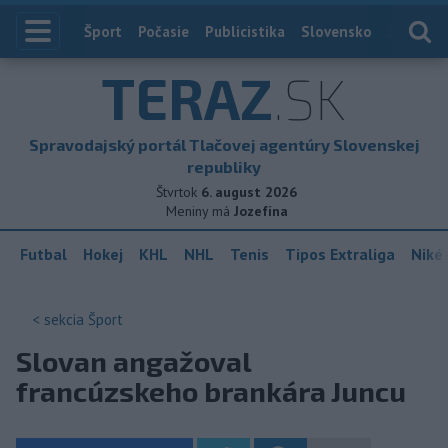
Index
Šport
Počasie
Publicistika
Slovensko
Zahranič
TERAZ
.SK
Spravodajský portál Tlačovej agentúry Slovenskej
republiky
Štvrtok
6. august 2026
Meniny má
Jozefína
Futbal
Hokej
KHL
NHL
Tenis
Tipos Extraliga
Niké 
< sekcia
Šport
Slovan angažoval
francúzskeho brankára Juncu