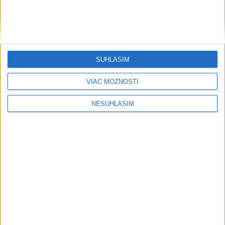
Šport
SÚHLASÍM
VIAC MOŽNOSTÍ
....
NESÚHLASÍM
....