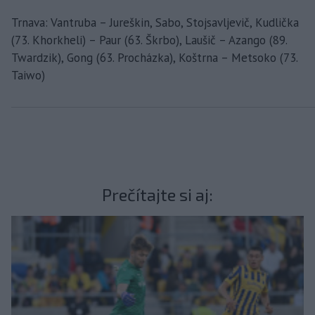
Trnava: Vantruba – Jureškin, Sabo, Stojsavljevič, Kudlička
(73. Khorkheli) – Paur (63. Škrbo), Laušič – Azango (89.
Twardzik), Gong (63. Procházka), Koštrna – Metsoko (73.
Taiwo)
Prečítajte si aj: