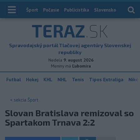
Index
Šport
Počasie
Publicistika
Slovensko
Zahranič
TERAZ
.SK
Spravodajský portál Tlačovej agentúry Slovenskej
republiky
Nedela
9. august 2026
Meniny má
Ľubomíra
Futbal
Hokej
KHL
NHL
Tenis
Tipos Extraliga
Niké 
< sekcia
Šport
Slovan Bratislava remizoval so
Spartakom Trnava 2:2