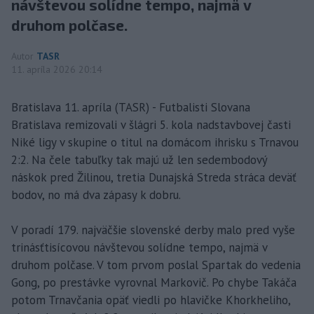
návštevou solídne tempo, najmä v
druhom polčase.
Autor
TASR
11. apríla 2026 20:14
Bratislava 11. apríla (TASR) - Futbalisti Slovana
Bratislava remizovali v šlágri 5. kola nadstavbovej časti
Niké ligy v skupine o titul na domácom ihrisku s Trnavou
2:2. Na čele tabuľky tak majú už len sedembodový
náskok pred Žilinou, tretia Dunajská Streda stráca deväť
bodov, no má dva zápasy k dobru.
V poradí 179. najväčšie slovenské derby malo pred vyše
trinásťtisícovou návštevou solídne tempo, najmä v
druhom polčase. V tom prvom poslal Spartak do vedenia
Gong, po prestávke vyrovnal Markovič. Po chybe Takáča
potom Trnavčania opäť viedli po hlavičke Khorkheliho,