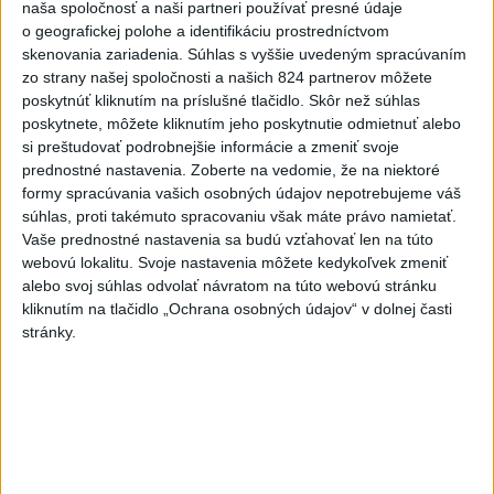
naša spoločnosť a naši partneri používať presné údaje
pozemkov a porastov sa
o geografickej polohe a identifikáciu prostredníctvom
dlhodobo zvyšuje
skenovania zariadenia. Súhlas s vyššie uvedeným spracúvaním
dnes 10:24
zo strany našej spoločnosti a našich 824 partnerov môžete
poskytnúť kliknutím na príslušné tlačidlo. Skôr než súhlas
Slováci prehrali duel o bronz,
poskytnete, môžete kliknutím jeho poskytnutie odmietnuť alebo
Štolc: Hodnotí sa to ťažko
si preštudovať podrobnejšie informácie a zmeniť svoje
dnes 10:18
prednostné nastavenia.
Zoberte na vedomie, že na niektoré
formy spracúvania vašich osobných údajov nepotrebujeme váš
Práve teraz
súhlas, proti takémuto spracovaniu však máte právo namietať.
Vaše prednostné nastavenia sa budú vzťahovať len na túto
-
Talianski potápači objavili pri ostrove Sicília približne
14:01
webovú lokalitu. Svoje nastavenia môžete kedykoľvek zmeniť
2100 rokov
starý vrak rímskej lode, ktorý bol naplnený stovkami
alebo svoj súhlas odvolať návratom na túto webovú stránku
dobre zachovaných amfor. Tie pravdepodobne slúžili na prepravu
kliknutím na tlačidlo „Ochrana osobných údajov“ v dolnej časti
vína, informuje TASR s odvolaním sa na agentúru AFP.
stránky.
Viac
Videá a prenosy TASR TV
Deväť Slovákov zabojuje na ME v Paríži
o čo najlepšie výsledky