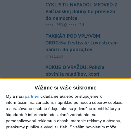
CYKLISTU NAPADOL MEDVEĎ:Z
Valčianskej doliny ho previezli
do nemocnice
aktualizované
dnes 12:59
,
dnes 13:41
TAXIKÁR POD VPLYVOM
DROG:Na festivale Lovestream
narazil do policajtov
dnes 12:30
POKUS O VRAŽDU: Polícia
obvinila mladíkov, ktorí
zaútočili na taxikára
Vážime si vaše súkromie
dnes 11:40
My a naši
partneri
ukladáme a/alebo pristupujeme k
NEBEZPEČNÁ POTÝČKA: Po
informáciám na zariadení, napríklad pomocou súborov cookies,
bodnutí neznámym predmetom
a spracúvame osobné údaje, ako sú jedinečné identifikátory a
skončil v nemocnici
štandardné informácie odosielané zariadením na
dnes 12:10
personalizovanú reklamu a obsah, meranie reklamy a obsahu,
prieskumy publika a vývoj služieb.
S vaším povolením môže
Agrorezort: Výmera lesných