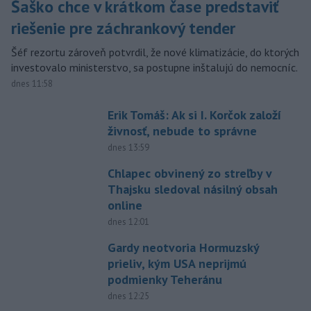
Šaško chce v krátkom čase predstaviť
riešenie pre záchrankový tender
Šéf rezortu zároveň potvrdil, že nové klimatizácie, do ktorých
investovalo ministerstvo, sa postupne inštalujú do nemocníc.
dnes 11:58
Erik Tomáš: Ak si I. Korčok založí
živnosť, nebude to správne
dnes 13:59
Chlapec obvinený zo streľby v
Thajsku sledoval násilný obsah
online
dnes 12:01
Gardy neotvoria Hormuzský
prieliv, kým USA neprijmú
podmienky Teheránu
dnes 12:25