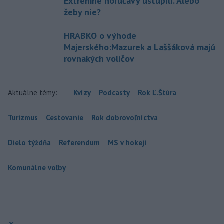
Extrémne horúčavy ustúpili. Alebo
žeby nie?
HRABKO o výhode
Majerského:Mazurek a Laššáková majú
rovnakých voličov
Aktuálne témy:
Kvízy
Podcasty
Rok Ľ.Štúra
Turizmus
Cestovanie
Rok dobrovoľníctva
Dielo týždňa
Referendum
MS v hokeji
Komunálne voľby