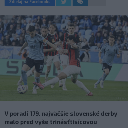
Zdieľaj na Facebooku
V poradí 179. najväčšie slovenské derby
malo pred vyše trinásťtisícovou