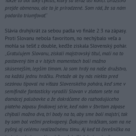
Takže to bol taký cyklus, ktorý sa teraz asi končí. Družstvo
prejde obmenou, ale to je prirodzené. Som rád, že sa nám
podarilo triumfovať
.“
Slávia druhýkrát za sebou padla vo finále 2:3 na zápasy.
Proti Slovanu nebola favoritom, no nechýbalo veľa a
mohla sa tešiť z double, keďže získala Slovenský pohár.
„
Gratulujem Slovanu, získali majstrovský titul, mali na to
postavený tím a v istých momentoch boli možno
skúsenejším, lepším tímom. Ja som hrdý na naše družstvo,
na každú jednu hráčku. Pretože ak by nás niekto pred
sezónou tipoval na víťaza Slovenského pohára, keď sme v
semifinále fantasticky vyradili Slovan v zlatom sete na
domácej palubovke a že dokráčame do rozhodujúceho
piateho zápasu finálovej série, keď nám v štvrtom zápase
chýbali možno dva, tri body na to, aby sme boli majstri, tak
by som bol veľmi prekvapený. Ďakujem hráčkam, som na ne
pyšný, aj celému realizačnému tímu. Aj keď tá čerešnička na