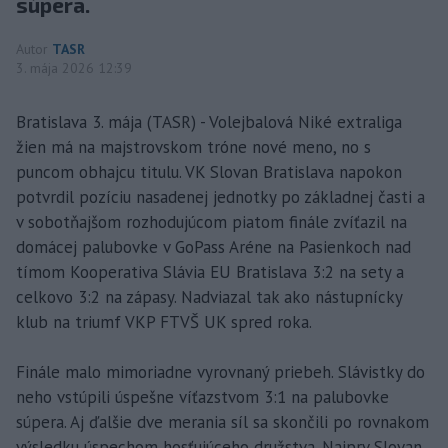
súpera.
Autor
TASR
3. mája 2026 12:39
Bratislava 3. mája (TASR) - Volejbalová Niké extraliga
žien má na majstrovskom tróne nové meno, no s
puncom obhajcu titulu. VK Slovan Bratislava napokon
potvrdil pozíciu nasadenej jednotky po základnej časti a
v sobotňajšom rozhodujúcom piatom finále zvíťazil na
domácej palubovke v GoPass Aréne na Pasienkoch nad
tímom Kooperativa Slávia EU Bratislava 3:2 na sety a
celkovo 3:2 na zápasy. Nadviazal tak ako nástupnícky
klub na triumf VKP FTVŠ UK spred roka.
Finále malo mimoriadne vyrovnaný priebeh. Slávistky do
neho vstúpili úspešne víťazstvom 3:1 na palubovke
súpera. Aj ďalšie dve merania síl sa skončili po rovnakom
výsledku úspechom hosťujúceho družstva. Najprv Slovan