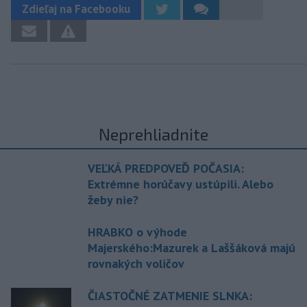
Zdieľaj na Facebooku
Neprehliadnite
VEĽKÁ PREDPOVEĎ POČASIA:
Extrémne horúčavy ustúpili. Alebo
žeby nie?
HRABKO o výhode
Majerského:Mazurek a Laššáková majú
rovnakých voličov
ČIASTOČNÉ ZATMENIE SLNKA: