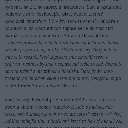
vyrovnal na 1:1 na zápasy a následne si Slávia vzala späť
vedenie v sérii. Rozhodujúci piaty duel si „
belasé
“
vybojovali triumfom 3:2 v štvrtom stretnutí u súpera a
napokon si až v poslednom zápase série domáci tím
ustrážil vlastnú palubovku a Slovan oslavoval titul.
„
Domáce prostredie nebolo rozhodujúcim faktorom. Slávia
urobila prvý krok, my druhý, Slávia tretí, my štvrtý a dnes
sme si to rozdali. Pred zápasom sme zmenili režim a
prípravu naňho, aby sme neopakovali stále to isté. Pomohlo
nám to najmä z mentálneho hľadiska. Piate finále bolo
zrkadlovým obrazom celej série, bol to boj
,“ vydýchol si po
finále tréner Slovana Pavel Bernáth.
Kouč belasých viedol pred rokom VKP a zisk titulov s
oboma klubmi nechce rozdeľovať. „
Ide o nadviazanie
práce. Nová značka je jedna vec, ale toto družstvo v drvivej
väčšine obhájilo titul s hráčkami, ktoré tu boli aj minulý rok.