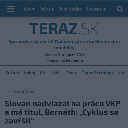
Index
Šport
Počasie
Publicistika
Slovensko
Zahranič
TERAZ
.SK
Spravodajský portál Tlačovej agentúry Slovenskej
republiky
Nedela
9. august 2026
Meniny má
Ľubomíra
Futbal
Hokej
KHL
NHL
Tenis
Tipos Extraliga
Niké 
< sekcia
Šport
Slovan nadviazal na prácu VKP
a má titul, Bernáth: „Cyklus sa
zavŕšil“