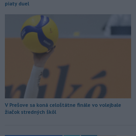
piaty duel
V Prešove sa koná celoštátne finále vo volejbale
žiačok stredných škôl