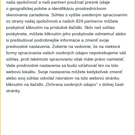
ochrane vody na Slovensku
naša spoločnosť a naši partneri používať presné údaje
o geografickej polohe a identifikáciu prostredníctvom
Podľa neho zmenená ústava a zákaz vývozu vody zo
skenovania zariadenia. Súhlas s vyššie uvedeným spracúvaním
Slovenska do zahraničia potrubím či cisternami nestačí.
zo strany našej spoločnosti a našich 824 partnerov môžete
poskytnúť kliknutím na príslušné tlačidlo. Skôr než súhlas
včera 21:39
poskytnete, môžete kliknutím jeho poskytnutie odmietnuť alebo
si preštudovať podrobnejšie informácie a zmeniť svoje
DRÁMA V PARLAMENTE:
prednostné nastavenia.
Zoberte na vedomie, že na niektoré
Poslankyňa hádzala do
formy spracúvania vašich osobných údajov nepotrebujeme váš
premiéra vajíčka
súhlas, proti takémuto spracovaniu však máte právo namietať.
včera 20:16
Vaše prednostné nastavenia sa budú vzťahovať len na túto
webovú lokalitu. Svoje nastavenia môžete kedykoľvek zmeniť
Typ dronu, ktorý vybuchol v
alebo svoj súhlas odvolať návratom na túto webovú stránku
Bulharsku, využíva ukrajinská
kliknutím na tlačidlo „Ochrana osobných údajov“ v dolnej časti
armáda
stránky.
aktualizované
včera 18:43
,
včera 19:29
POZOR NA HARÚČAVY: SHMÚ
vydalo výstrahy prvého stupňa
pred teplom
včera 19:28