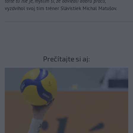
torte tu nie je, myslím si, že odviedli dobrú prácu,
“
vyzdvihol svoj tím tréner Slávistiek Michal Matušov.
Prečítajte si aj: