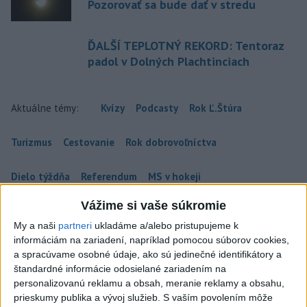
Pozorovať sa bude dať v stredu
ĎALŠÍ TEPLOTNÝ REKORD: Tentoraz
padol v Dolných Plachtinciach
Aktuálne témy:
Kvízy
Podcasty
Rok Ľ.Štúra
Turizmus
Cestovanie
Rok dobrovoľníctva
Dielo týždňa
Referendum
MS v hokeji
Vážime si vaše súkromie
Komunálne voľby
My a naši
partneri
ukladáme a/alebo pristupujeme k
informáciám na zariadení, napríklad pomocou súborov cookies,
a spracúvame osobné údaje, ako sú jedinečné identifikátory a
štandardné informácie odosielané zariadením na
personalizovanú reklamu a obsah, meranie reklamy a obsahu,
Fico: Suchá musia viesť k razantnejšej
prieskumy publika a vývoj služieb.
S vaším povolením môže