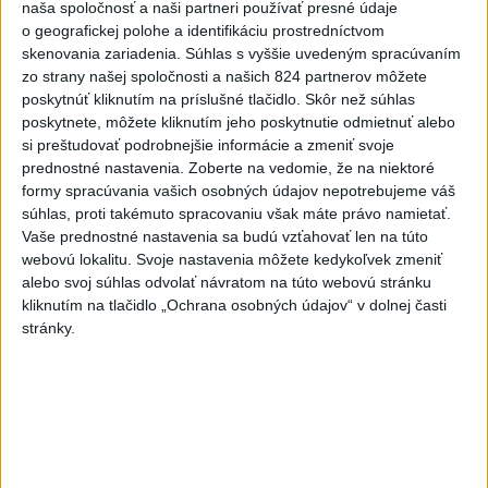
naša spoločnosť a naši partneri používať presné údaje
TAXIKÁR POD VPLYVOM
o geografickej polohe a identifikáciu prostredníctvom
DROG:Na festivale Lovestream
skenovania zariadenia. Súhlas s vyššie uvedeným spracúvaním
zo strany našej spoločnosti a našich 824 partnerov môžete
narazil do policajtov
poskytnúť kliknutím na príslušné tlačidlo. Skôr než súhlas
dnes 12:30
poskytnete, môžete kliknutím jeho poskytnutie odmietnuť alebo
POKUS O VRAŽDU: Polícia
si preštudovať podrobnejšie informácie a zmeniť svoje
prednostné nastavenia.
Zoberte na vedomie, že na niektoré
obvinila mladíkov, ktorí
formy spracúvania vašich osobných údajov nepotrebujeme váš
zaútočili na taxikára
súhlas, proti takémuto spracovaniu však máte právo namietať.
dnes 11:40
Vaše prednostné nastavenia sa budú vzťahovať len na túto
webovú lokalitu. Svoje nastavenia môžete kedykoľvek zmeniť
NEBEZPEČNÁ POTÝČKA: Po
alebo svoj súhlas odvolať návratom na túto webovú stránku
bodnutí neznámym predmetom
kliknutím na tlačidlo „Ochrana osobných údajov“ v dolnej časti
skončil v nemocnici
stránky.
dnes 12:10
Agrorezort: Výmera lesných
pozemkov a porastov sa
dlhodobo zvyšuje
dnes 10:24