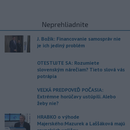
Neprehliadnite
J. Božik: Financovanie samospráv nie
je ich jediný problém
OTESTUJTE SA: Rozumiete
slovenským nárečiam? Tieto slová vás
potrápia
VEĽKÁ PREDPOVEĎ POČASIA:
Extrémne horúčavy ustúpili. Alebo
žeby nie?
HRABKO o výhode
Majerského:Mazurek a Laššáková majú