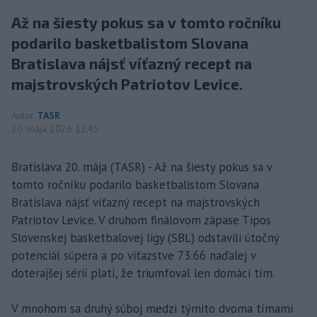
Až na šiesty pokus sa v tomto ročníku
podarilo basketbalistom Slovana
Bratislava nájsť víťazný recept na
majstrovských Patriotov Levice.
Autor
TASR
20. mája 2026 12:45
Bratislava 20. mája (TASR) - Až na šiesty pokus sa v
tomto ročníku podarilo basketbalistom Slovana
Bratislava nájsť víťazný recept na majstrovských
Patriotov Levice. V druhom finálovom zápase Tipos
Slovenskej basketbalovej ligy (SBL) odstavili útočný
potenciál súpera a po víťazstve 73:66 naďalej v
doterajšej sérii platí, že triumfoval len domáci tím.
V mnohom sa druhý súboj medzi týmito dvoma tímami