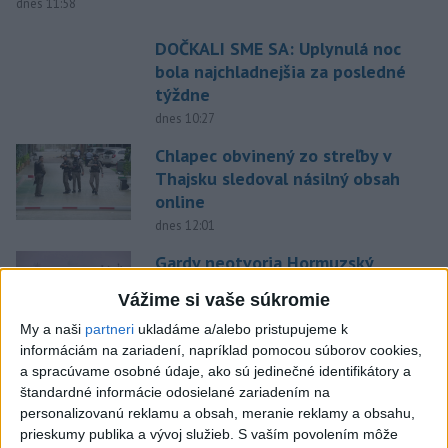
dnes 11:58
DOČKALI SME SA: Uplynulá noc
bola najchladnejšia za posledné
týždne
dnes 10:27
Chlapec obvinený zo streľby v
Thajsku sledoval násilný obsah
online
dnes 12:01
Gardy neotvoria Hormuzský
prieliv, kým USA neprijmú
Vážime si vaše súkromie
podmienky Teheránu
My a naši
partneri
ukladáme a/alebo pristupujeme k
dnes 12:25
informáciám na zariadení, napríklad pomocou súborov cookies,
CYKLISTU NAPADOL MEDVEĎ:Z
a spracúvame osobné údaje, ako sú jedinečné identifikátory a
Valčianskej doliny ho previezli
štandardné informácie odosielané zariadením na
do nemocnice
personalizovanú reklamu a obsah, meranie reklamy a obsahu,
prieskumy publika a vývoj služieb.
S vaším povolením môže
dnes 12:59