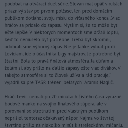
podobal na otvárací duel série. Slovan mal opäť v rukách
priaznivý stav po prvom polčase, len pred domácim
publikom dotiahol svoju misiu do víťazného konca. „Viac
hráčov sa pridalo do zápasu. Myslím si, že to môže byť
ešte lepšie. V niektorých momentoch sme držali loptu,
keď to nemuselo byť potrebné. Treba byť skromní,
odohrali sme výborný zápas. Nie je ľahké vyhrať proti
Leviciam, ide o účastníka Ligy majstrov. Je potrebné byť
šťastní. Bola to pravá finálová atmosféra. Ja dúfam a
želám si, aby prišlo na ďalšie zápasy ešte viac divákov. V
takejto atmosfére si to človek užíva a rád pracuje,“
vyjadril sa pre TASR tréner „belasých“ Aramis Naglič.
Hráči Levíc nemali po 20 minútach čistého času výrazné
bodové manko na svojho finálového súpera, ale v
porovnaní so stretnutím pred vlastným publikom
neprišiel tentoraz očakávaný nápor. Najmä vo štvrtej
štvrtine prišlo na niekoľko minút k streleckému mlčaniu.