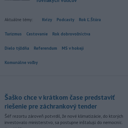
rovnakých voličov
Aktuálne témy:
Kvízy
Podcasty
Rok Ľ.Štúra
Turizmus
Cestovanie
Rok dobrovoľníctva
Dielo týždňa
Referendum
MS v hokeji
Komunálne voľby
Šaško chce v krátkom čase predstaviť
riešenie pre záchrankový tender
Šéf rezortu zároveň potvrdil, že nové klimatizácie, do ktorých
investovalo ministerstvo, sa postupne inštalujú do nemocníc.