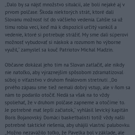
„Dalo by sa nájsť množstvo situácií, ale boli nejaké aj v
prvom polčase. Škoda niektorých strát, ktoré dali
Slovanu možnosť ísť do väčšieho vedenia. Ľahšie sa už
tímu robia veci, keď má k dispozícii určitý vankúš a
vedenie, ktoré si potrebuje strážiť. My sme dali súperovi
možnosť vybudovať si náskok a rozumom ho výborne
využil,“ zamyslel sa kouč Patriotov Michal Madzin.
Občasne dokázal jeho tím na Slovan zatlačiť, ale nikdy
nie natoľko, aby výraznejším spôsobom zdramatizoval
súboj o víťazstvo v druhom finálovom stretnutí. „Do
prvého zápasu sme tiež nemali dobrý vstup, ale v ňom sa
nám to podarilo otočiť. Nedá sa však na to vždy
spoliehať, že v druhom polčase zapneme a otočíme to.
Je potrebné mať lepší začiatok,“ vyhlásil levický kapitán
Boris Bojanovský. Domáci basketbalisti totiž vždy našli
potrebné taktické riešenia, aby uhájili vlastnú palubovku.
„Možno nezavážilo toľko, že Pavelka bol v základe, ale