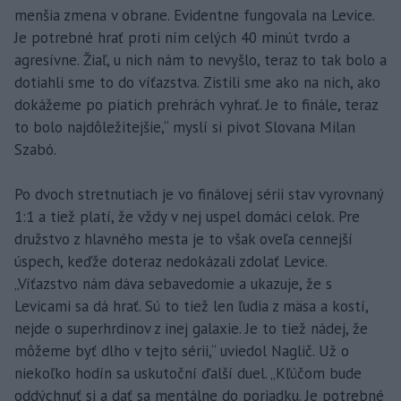
menšia zmena v obrane. Evidentne fungovala na Levice.
Je potrebné hrať proti ním celých 40 minút tvrdo a
agresívne. Žiaľ, u nich nám to nevyšlo, teraz to tak bolo a
dotiahli sme to do víťazstva. Zistili sme ako na nich, ako
dokážeme po piatich prehrách vyhrať. Je to finále, teraz
to bolo najdôležitejšie,“ myslí si pivot Slovana Milan
Szabó.
Po dvoch stretnutiach je vo finálovej sérii stav vyrovnaný
1:1 a tiež platí, že vždy v nej uspel domáci celok. Pre
družstvo z hlavného mesta je to však oveľa cennejší
úspech, keďže doteraz nedokázali zdolať Levice.
„Víťazstvo nám dáva sebavedomie a ukazuje, že s
Levicami sa dá hrať. Sú to tiež len ľudia z mäsa a kostí,
nejde o superhrdinov z inej galaxie. Je to tiež nádej, že
môžeme byť dlho v tejto sérii,“ uviedol Naglič. Už o
niekoľko hodín sa uskutoční ďalší duel. „Kľúčom bude
oddýchnuť si a dať sa mentálne do poriadku. Je potrebné