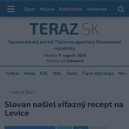
Index
Šport
Počasie
Publicistika
Slovensko
Zahranič
TERAZ
.SK
Spravodajský portál Tlačovej agentúry Slovenskej
republiky
Nedela
9. august 2026
Meniny má
Ľubomíra
Futbal
Hokej
KHL
NHL
Tenis
Tipos Extraliga
Niké 
< sekcia
Šport
Slovan našiel víťazný recept na
Levice