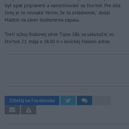
byť opäť pripravení a namotivovaní na štvrtok. Pre oba
tímy je to rovnaké. Verím, že to zvládneme,“ dodal
Madzin na záver hodnotenia zápasu.
Tretí súboj finálovej série Tipos SBL sa uskutoční vo
štvrtok 21. mája o 18.00 h v levickej Haleon aréne.
Zdieľaj na Facebooku