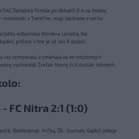
á DAC Dunajská Streda po debakli 0:4 na ihrisku
é remizovali v Trenčíne, majú záchranu v suchu.
ckého odborníka Wernera Loranta. Na
odov, pričom v hre je už len 9 bodov.
 a raz remizovala a zmietala sa vo vnútorných
ezóny vystriedali Štefan Horný či Krisztián Németh.
kolo:
- FC Nitra 2:1 (1:0)
vančík, Rozhodoval: Hrčka, ŽK: Soumah, Gajdoš (obaja