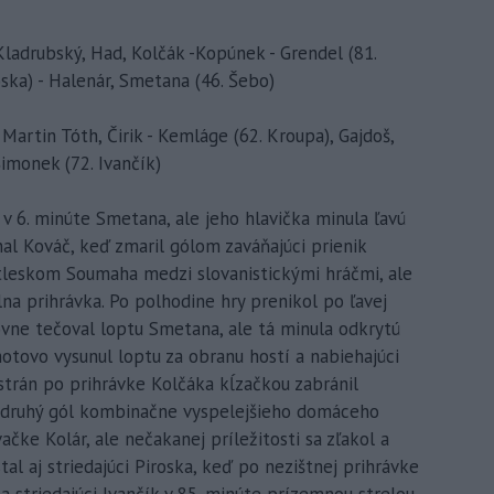
ladrubský, Had, Kolčák -Kopúnek - Grendel (81.
oska) - Halenár, Smetana (46. Šebo)
Martin Tóth, Čirik - Kemláge (62. Kroupa), Gajdoš,
Šimonek (72. Ivančík)
l v 6. minúte Smetana, ale jeho hlavička minula ľavú
nal Kováč, keď zmaril gólom zaváňajúci prienik
tleskom Soumaha medzi slovanistickými hráčmi, ale
álna prihrávka. Po polhodine hry prenikol po ľavej
ovne tečoval loptu Smetana, ale tá minula odkrytú
hotovo vysunul loptu za obranu hostí a nabiehajúci
trán po prihrávke Kolčáka kĺzačkou zabránil
ť druhý gól kombinačne vyspelejšieho domáceho
ačke Kolár, ale nečakanej príležitosti sa zľakol a
stal aj striedajúci Piroska, keď po nezištnej prihrávke
 a striedajúci Ivančík v 85. minúte prízemnou strelou