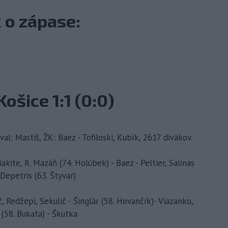
 o zápase:
ošice 1:1 (0:0)
al: Mastiš, ŽK: Baez - Tofiloski, Kubík, 2617 divákov.
akite, R. Mazáň (74. Holúbek) - Baez - Peltier, Salinas
 Depetris (63. Štyvar)
č, Redžepi, Sekulič - Šinglár (58. Hovančík)- Viazanko,
 (58. Bukata) - Škutka