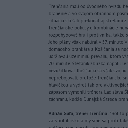
Trenčania mali od úvodného hvizdu her
bránenie a vo svojom obrannom pásme 
situáciu skúšali prekonať aj strelami z
trenčianske pokusy o kombinácie nena
rozpohybovať hru i protivníka, takže 
Jeho plány však nabúral v 57. minúte V
domáceho brankára a Košičania sa neč
udržiavali územmnú prevahu, ktorá vš
70. minúte Štefánik zblízka napálil l
nezužitkoval. Košičania sa však svojo
neprebojovali, pretože trenčiansku sn
hlavičkou a vydrel tak pre aktívnejší
zápasom vymenili trénera Ladislava Ši
záchranu, keďže Dunajská Streda prehr
Adrián Guľa, tréner Trenčína:
"Bol to 
zatvoril ihrisko a my sme sa proti ta
polčase sme chceli súperovu obranu zlo