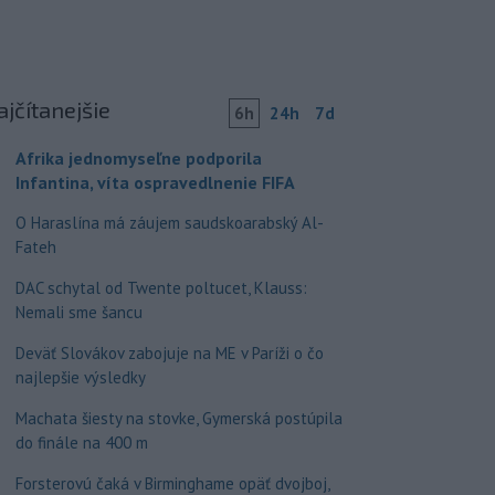
ajčítanejšie
6h
24h
7d
Afrika jednomyseľne podporila
Infantina, víta ospravedlnenie FIFA
O Haraslína má záujem saudskoarabský Al-
Fateh
DAC schytal od Twente poltucet, Klauss:
Nemali sme šancu
Deväť Slovákov zabojuje na ME v Paríži o čo
najlepšie výsledky
Machata šiesty na stovke, Gymerská postúpila
do finále na 400 m
Forsterovú čaká v Birminghame opäť dvojboj,