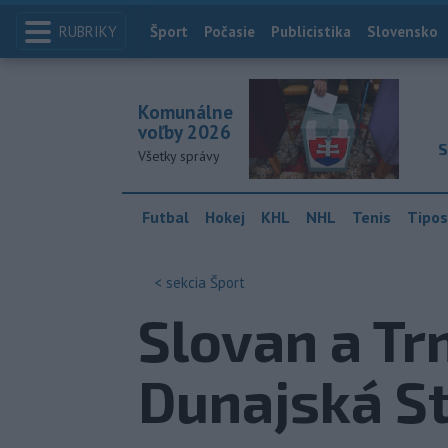
RUBRIKY
Index
Šport
Počasie
Publicistika
Slovensko
Komunálne
voľby 2026
S
Všetky správy
Futbal
Hokej
KHL
NHL
Tenis
Tipos
< sekcia
Šport
Slovan a Trn
Dunajská S