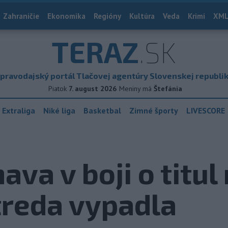
Zahraničie
Ekonomika
Regióny
Kultúra
Veda
Krimi
XML
TERAZ
.SK
pravodajský portál Tlačovej agentúry Slovenskej republi
Piatok
7. august 2026
Meniny má
Štefánia
 Extraliga
Niké liga
Basketbal
Zimné športy
LIVESCORE
ava v boji o titul
treda vypadla