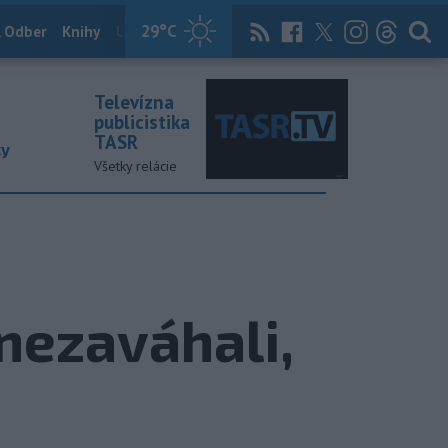
29
°C
 Odber
Knihy
Útulkovo
Magazín
News Now
Archív
TASR
Televízna
publicistika
TASR
ky
Všetky relácie
 nezaváhali,