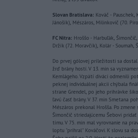
Slovan Bratislava:
Kováč - Pauschek, K
Jánošík), Mészáros, Milinkovič (70. Pir
FC Nitra:
Hroššo - Harbuľák, Šimončič, 
Držík (72. Moravčík), Kolár - Soumah, 
Do prvej gólovej príležitosti sa dosta
žrď brány hostí. V 13. min sa vyzname
Kemlágeho. Vzpätí diváci odmenili po
peknej individuálnej akcii chýbala fin
strane Grendel, po jeho prihrávke šik
ľavú časť brány. V 37. min Smetana po
Mészáros prekonal Hrošša. Po zmene s
Šimončič striedajúcemu Šebovi prida
tímu. V 75. min mal vyrovnanie na prav
loptu "prihral" Kováčovi. K slovu sa do
Šeba zvýšil na 2:0. Hostí to nezlomilo