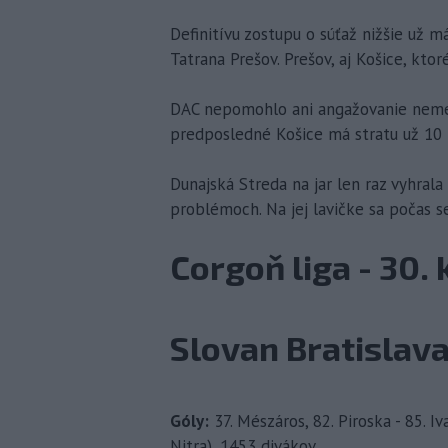
Definitívu zostupu o súťaž nižšie už m
Tatrana Prešov. Prešov, aj Košice, ktor
DAC nepomohlo ani angažovanie neme
predposledné Košice má stratu už 10 b
Dunajská Streda na jar len raz vyhrala
problémoch. Na jej lavičke sa počas s
Corgoň liga - 30. 
Slovan Bratislava 
Góly:
37. Mészáros, 82. Piroska - 85. I
Nitra), 1453 divákov.