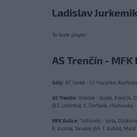
Ladislav Jurkemik
Tu bude player
AS Trenčín - MFK K
Góly:
87. Godál - 57. Viazanko. Rozhodov
AS Trenčín:
Volešák - Godál, Kleščík, Di
(83. Lobotka), S. Štefánik, Hlohovský -
MFK Košice:
Tofilovski - Isola, Džokovi
K. Kuzma, Skvašík (69. T. Kubík), Matič