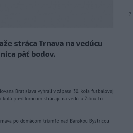
7
aže stráca Trnava na vedúcu
enica päť bodov.
Slovana Bratislava vyhrali v zápase 30. kola futbalovej
i kolá pred koncom strácajú na vedúcu Žilinu tri
 Trnava po domácom triumfe nad Banskou Bystricou