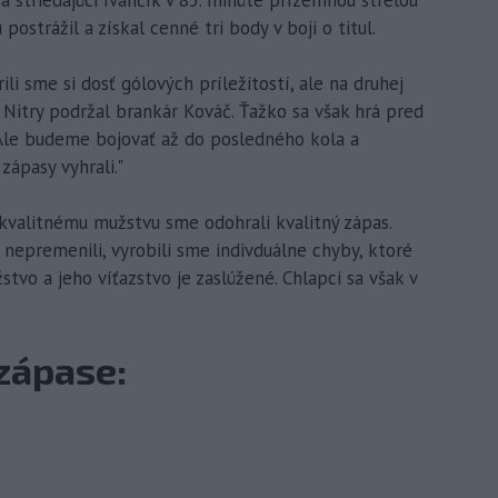
postrážil a získal cenné tri body v boji o titul.
ili sme si dosť gólových príležitostí, ale na druhej
Nitry podržal brankár Kováč. Ťažko sa však hrá pred
 Ale budeme bojovať až do posledného kola a
zápasy vyhrali."
 kvalitnému mužstvu sme odohrali kvalitný zápas.
 nepremenili, vyrobili sme indivduálne chyby, ktoré
stvo a jeho víťazstvo je zaslúžené. Chlapci sa však v
zápase: