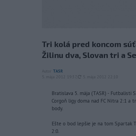
Tri kolá pred koncom súť
Žilinu dva, Slovan tri a S
Autor
TASR
aktualizované
5. mája 2012 19:37
,
5. mája 2012 22:10
Bratislava 5. mája (TASR) - Futbalisti 
Corgoň ligy doma nad FC Nitra 2:1 a tr
body.
Ešte o bod lepšie je na tom Spartak
2:0.