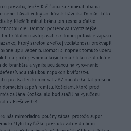
nú prevahu, lenže Košičania sa zamerali iba na
nenechávali voľný ani kúsok trávnika. Domáci túto
 diaľky. Kleščík minul bránu len tesne a ďalšie
chádzali cieľ. Domáci potrebovali výraznejšie
s touto úlohou nastupovali do druhej polovice zápasu.
iazanko, ktorý strelou z veľkej vzdialenosti prekvapil
akane ujali vedenia. Domáci si napriek tomuto úderu
ak bola proti pevnému košickému bloku neplodná. V
en do brankára a vynikajúcu šancu na vyrovnanie
u defenzívnou taktikou napokon k víťazstvu
ahu predsa len korunoval v 87. minúte Godál presnou
ch domácich aspoň remízu. Košiciam, ktoré pred
mča za Jána Kozáka, ale bod stačil na vytúženú
ala v Prešove 0:4.
pre nás mimoriadne poučný zápas, pretože súper
kémuto štýlu hry ťažko presadzovali. V druhom
miť, z našej snahy nás však vyrušil gól hostí. Potom