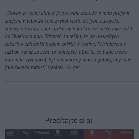
„Slovan je veľký klub a je pre mňa cťou, že o mňa prejavil
záujem. V televízii som zvykol sledovať jeho európske
zápasy a hovoril som si, aké by bolo krásne niečo také zažiť
na Tehelnom poli. Zároveň sa teším, že po niekoľkých
rokoch v zahraničí budem bližšie k rodine. Prichádzam s
túžbou vydať zo seba to najlepšie, plniť to, čo bude tréner
odo mňa vyžadovať, byť nápomocný tímu a gólový, aby mali
fanúšikovia radosť,
“ vyhlásil Griger.
Prečítajte si aj: