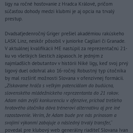
ligy na ročné hosťovanie z Hradca Králové, pričom
súčasťou dohody medzi klubmi je aj opcia na trvalý
prestup.
Dvadsaťjedenročný Griger prešiel akadémiou rakúskeho
LASK Linz, neskôr pôsobil v juniorke Cagliari či Granade.
V aktuálnej kvalifikácii ME nastúpil za reprezentačnú 21-
ku vo všetkých šiestich zápasoch. Je jedným z
najmladších debutantov v histórii Niké ligy, keď svoj prvý
ligový duel odohral ako 16-ročný. Robustný typ útočníka
by mal rozšíriť možnosti Slovana v ofenzívnej formácii
.
„Získavame hráča s veľkým potenciálom do budúcna,
slovenského mládežníckeho reprezentanta do 21 rokov.
Adam nám zvýši konkurenciu v ofenzíve, príchod tretieho
hrotového útočníka dáva trénerovi alternatívu aj pre iné
rozostavenie. Verím, že Adam bude pre nás prínosom a
svojimi výkonmi zabojuje o následný trvalý transfer,
“
povedal pre klubový web generálny riaditeľ Slovana Ivan