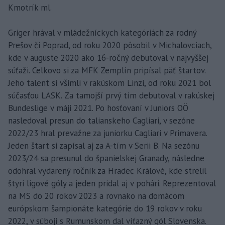
Kmotrík ml.
Griger hrával v mládežníckych kategóriách za rodný
Prešov či Poprad, od roku 2020 pôsobil v Michalovciach,
kde v auguste 2020 ako 16-ročný debutoval v najvyššej
súťaži. Celkovo si za MFK Zemplín pripísal päť štartov.
Jeho talent si všimli v rakúskom Linzi, od roku 2021 bol
súčasťou LASK. Za tamojší prvý tím debutoval v rakúskej
Bundeslige v máji 2021. Po hosťovaní v Juniors OÖ
nasledoval presun do talianskeho Cagliari, v sezóne
2022/23 hral prevažne za juniorku Cagliari v Primavera.
Jeden štart si zapísal aj za A-tím v Serii B. Na sezónu
2023/24 sa presunul do španielskej Granady, následne
odohral vydarený ročník za Hradec Králové, kde strelil
štyri ligové góly a jeden pridal aj v pohári. Reprezentoval
na MS do 20 rokov 2023 a rovnako na domácom
európskom šampionáte kategórie do 19 rokov v roku
2022, v súboji s Rumunskom dal víťazný gól Slovenska.