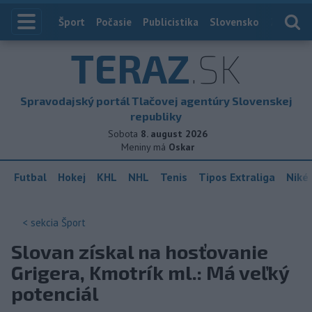
Index
Šport
Počasie
Publicistika
Slovensko
Zahranič
TERAZ
.SK
Spravodajský portál Tlačovej agentúry Slovenskej
republiky
Sobota
8. august 2026
Meniny má
Oskar
Futbal
Hokej
KHL
NHL
Tenis
Tipos Extraliga
Niké 
< sekcia
Šport
Slovan získal na hosťovanie
Grigera, Kmotrík ml.: Má veľký
potenciál