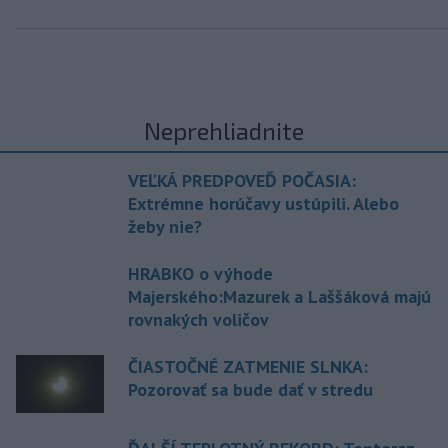
Neprehliadnite
VEĽKÁ PREDPOVEĎ POČASIA:
Extrémne horúčavy ustúpili. Alebo
žeby nie?
HRABKO o výhode
Majerského:Mazurek a Laššáková majú
rovnakých voličov
ČIASTOČNÉ ZATMENIE SLNKA:
Pozorovať sa bude dať v stredu