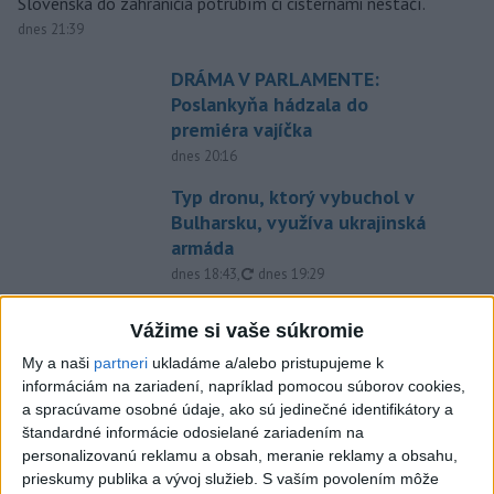
Slovenska do zahraničia potrubím či cisternami nestačí.
dnes 21:39
DRÁMA V PARLAMENTE:
Poslankyňa hádzala do
premiéra vajíčka
dnes 20:16
Typ dronu, ktorý vybuchol v
Bulharsku, využíva ukrajinská
armáda
aktualizované
dnes 18:43
,
dnes 19:29
POZOR NA HARÚČAVY: SHMÚ
Vážime si vaše súkromie
vydalo výstrahy prvého stupňa
pred teplom
My a naši
partneri
ukladáme a/alebo pristupujeme k
informáciám na zariadení, napríklad pomocou súborov cookies,
dnes 19:28
a spracúvame osobné údaje, ako sú jedinečné identifikátory a
SMRŤ V HORÁCH: V Západných
štandardné informácie odosielané zariadením na
Tatrách zomrel 76-ročný turista
personalizovanú reklamu a obsah, meranie reklamy a obsahu,
prieskumy publika a vývoj služieb.
S vaším povolením môže
dnes 20:04