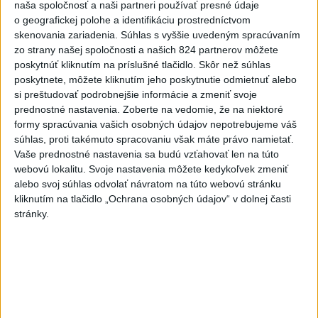
naša spoločnosť a naši partneri používať presné údaje
o geografickej polohe a identifikáciu prostredníctvom
ZÁCHRANÁRI V AKCII: Pomáhali
skenovania zariadenia. Súhlas s vyššie uvedeným spracúvaním
dvom poľským turistkám, obe
zo strany našej spoločnosti a našich 824 partnerov môžete
utrpeli úrazy
poskytnúť kliknutím na príslušné tlačidlo. Skôr než súhlas
dnes 18:39
poskytnete, môžete kliknutím jeho poskytnutie odmietnuť alebo
si preštudovať podrobnejšie informácie a zmeniť svoje
NEŠŤASTNÝ PÁD:Záchranári
prednostné nastavenia.
Zoberte na vedomie, že na niektoré
pomáhali 25-ročnej žene,
formy spracúvania vašich osobných údajov nepotrebujeme váš
skončila v nemocnici
súhlas, proti takémuto spracovaniu však máte právo namietať.
dnes 19:10
Vaše prednostné nastavenia sa budú vzťahovať len na túto
webovú lokalitu. Svoje nastavenia môžete kedykoľvek zmeniť
MLADÍK VYPADOL Z FERRATY:
alebo svoj súhlas odvolať návratom na túto webovú stránku
Na Skalke pri Kremnici
kliknutím na tlačidlo „Ochrana osobných údajov“ v dolnej časti
zasahovali záchranári
stránky.
dnes 17:19
Omán: Rokovania o
Hormuzskom prielive sú
pozitívne a konštruktívne
dnes 19:24