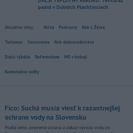
ĎALŠÍ TEPLOTNÝ REKORD: Tentoraz
padol v Dolných Plachtinciach
Aktuálne témy:
Kvízy
Podcasty
Rok Ľ.Štúra
Turizmus
Cestovanie
Rok dobrovoľníctva
Dielo týždňa
Referendum
MS v hokeji
Komunálne voľby
Fico: Suchá musia viesť k razantnejšej
ochrane vody na Slovensku
Podľa neho zmenená ústava a zákaz vývozu vody zo