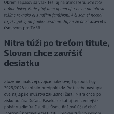
Okrem zápasov sa však teší aj na atmosféru. „
Pre toto
hráme hokej. Bude plný dom aj tam aj u nás a na toto sa
tešíme rovnako aj s našimi fanúšikmi. A či som si nechal
nejaký gól aj na finále? Uvidíme, dúfam že áno
,“ uzavrel s
úsmevom pre TASR.
Nitra túži po treťom titule,
Slovan chce zavŕšiť
desiatku
Zloženie finálovej dvojice hokejovej Tipsport ligy
2025/2026 naplnilo predpoklady. Proti sebe nastúpia
dve najlepšie mužstvá základnej časti, Nitra chce po
zisku pohára Dušana Pašeka získať aj ten cennejší -
pohár Vladimíra Dzurillu. Ôsmu finálovú účasť chcú
„corgoni“ pretaviť v tretí titul, Slovan túži vo svojom