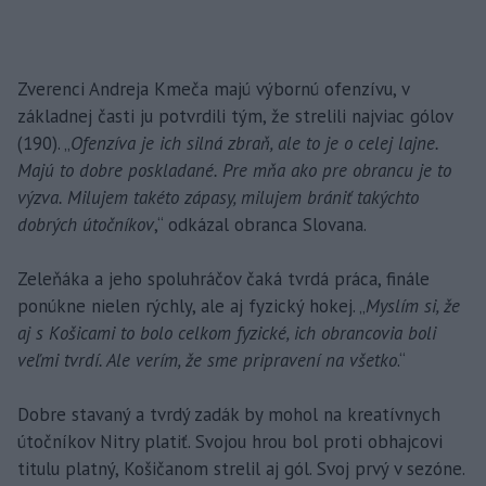
Zverenci Andreja Kmeča majú výbornú ofenzívu, v
základnej časti ju potvrdili tým, že strelili najviac gólov
(190). „
Ofenzíva je ich silná zbraň, ale to je o celej lajne.
Majú to dobre poskladané. Pre mňa ako pre obrancu je to
výzva. Milujem takéto zápasy, milujem brániť takýchto
dobrých útočníkov
,“ odkázal obranca Slovana.
Zeleňáka a jeho spoluhráčov čaká tvrdá práca, finále
ponúkne nielen rýchly, ale aj fyzický hokej. „
Myslím si, že
aj s Košicami to bolo celkom fyzické, ich obrancovia boli
veľmi tvrdí. Ale verím, že sme pripravení na všetko
.“
Dobre stavaný a tvrdý zadák by mohol na kreatívnych
útočníkov Nitry platiť. Svojou hrou bol proti obhajcovi
titulu platný, Košičanom strelil aj gól. Svoj prvý v sezóne.