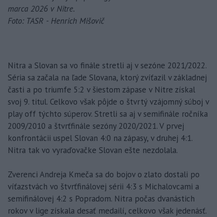
marca 2026 v Nitre.
Foto: TASR - Henrich Mišovič
Nitra a Slovan sa vo finále stretli aj v sezóne 2021/2022.
Séria sa začala na ľade Slovana, ktorý zvíťazil v základnej
časti a po triumfe 5:2 v šiestom zápase v Nitre získal
svoj 9. titul. Celkovo však pôjde o štvrtý vzájomný súboj v
play off týchto súperov. Stretli sa aj v semifinále ročníka
2009/2010 a štvrťfinále sezóny 2020/2021. V prvej
konfrontácii uspel Slovan 4:0 na zápasy, v druhej 4:1.
Nitra tak vo vyraďovačke Slovan ešte nezdolala.
Zverenci Andreja Kmeča sa do bojov o zlato dostali po
víťazstvách vo štvrťfinálovej sérii 4:3 s Michalovcami a
semifinálovej 4:2 s Popradom. Nitra počas dvanástich
rokov v lige získala desať medailí, celkovo však jedenásť.