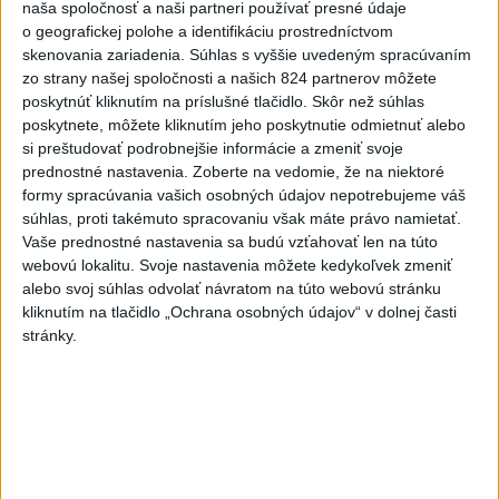
Tipsport ligy HC Slovan Bratislava - HK Nitra v Bratislave v
naša spoločnosť a naši partneri používať presné údaje
piatok 6. februára 2026.
o geografickej polohe a identifikáciu prostredníctvom
skenovania zariadenia. Súhlas s vyššie uvedeným spracúvaním
Foto: TASR - Pavel Neubauer
zo strany našej spoločnosti a našich 824 partnerov môžete
poskytnúť kliknutím na príslušné tlačidlo. Skôr než súhlas
poskytnete, môžete kliknutím jeho poskytnutie odmietnuť alebo
si preštudovať podrobnejšie informácie a zmeniť svoje
„Belasí“ sa do finále prebojovali cez Liptovský Mikuláš,
prednostné nastavenia.
Zoberte na vedomie, že na niektoré
ktorý vo štvrťfinále vyradili 4:0 na zápasy. V semifinále
formy spracúvania vašich osobných údajov nepotrebujeme váš
proti Košiciam nezvládli prvý domáci duel, ale na ľade
súhlas, proti takémuto spracovaniu však máte právo namietať.
Vaše prednostné nastavenia sa budú vzťahovať len na túto
„oceliarov“ zvíťazili vo všetkých troch dueloch a celkovo
webovú lokalitu. Svoje nastavenia môžete kedykoľvek zmeniť
postúpili po výsledku 4:2 na zápasy. Prvé ligové finále si
alebo svoj súhlas odvolať návratom na túto webovú stránku
zahrali v piatej sezóne v roku 1998. Dovtedy bolo
kliknutím na tlačidlo „Ochrana osobných údajov“ v dolnej časti
zloženie finálovej dvojice identické a hrali v ňom
stránky.
výhradne Košice a Trenčín. Prvú účasť v boji o zlato však
premenili na titul a potom aj ďalších osem. Vo finále
neuspeli len dvakrát a v oboch prípadoch proti Košiciam.
Od sezóny 2012/2013 Slovan pôsobil v nadnárodnej KHL
a to celých sedem rokov. Vo vitríne má okrem 9 titulov
aj dva poháre za druhé miesto a päť za tretie.