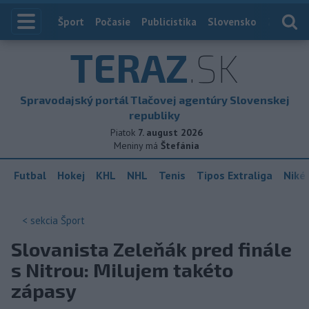
Index
Šport
Počasie
Publicistika
Slovensko
Zahranič
TERAZ
.SK
Spravodajský portál Tlačovej agentúry Slovenskej
republiky
Piatok
7. august 2026
Meniny má
Štefánia
Futbal
Hokej
KHL
NHL
Tenis
Tipos Extraliga
Niké 
< sekcia
Šport
Slovanista Zeleňák pred finále
s Nitrou: Milujem takéto
zápasy