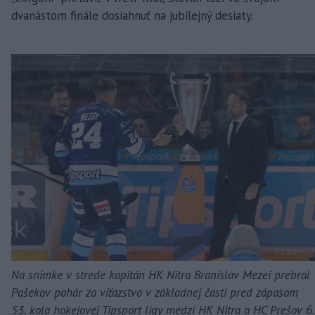
dvanástom finále dosiahnuť na jubilejný desiaty.
Na snímke v strede kapitán HK Nitra Branislav Mezei prebral
Pašekov pohár za víťazstvo v základnej časti pred zápasom
53. kola hokejovej Tipsport ligy medzi HK Nitra a HC Prešov 6.