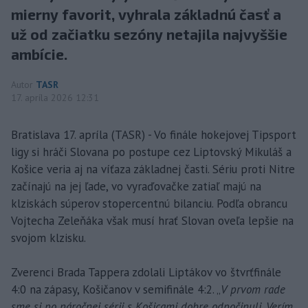
mierny favorit, vyhrala základnú časť a
už od začiatku sezóny netajila najvyššie
ambície.
Autor
TASR
17. apríla 2026 12:31
Bratislava 17. apríla (TASR) - Vo finále hokejovej Tipsport
ligy si hráči Slovana po postupe cez Liptovský Mikuláš a
Košice veria aj na víťaza základnej časti. Sériu proti Nitre
začínajú na jej ľade, vo vyraďovačke zatiaľ majú na
klziskách súperov stopercentnú bilanciu. Podľa obrancu
Vojtecha Zeleňáka však musí hrať Slovan oveľa lepšie na
svojom klzisku.
Zverenci Brada Tappera zdolali Liptákov vo štvrťfinále
4:0 na zápasy, Košičanov v semifinále 4:2. „
V prvom rade
sme si po náročnej sérii s Košicami dobre odpočinuli. Verím,