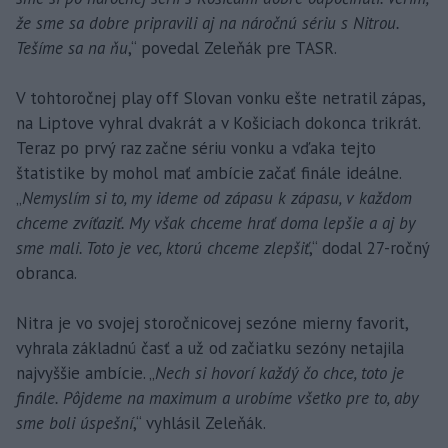
že sme sa dobre pripravili aj na náročnú sériu s Nitrou.
Tešíme sa na ňu
,“ povedal Zeleňák pre TASR.
V tohtoročnej play off Slovan vonku ešte netratil zápas,
na Liptove vyhral dvakrát a v Košiciach dokonca trikrát.
Teraz po prvý raz začne sériu vonku a vďaka tejto
štatistike by mohol mať ambície začať finále ideálne.
„
Nemyslím si to, my ideme od zápasu k zápasu, v každom
chceme zvíťaziť. My však chceme hrať doma lepšie a aj by
sme mali. Toto je vec, ktorú chceme zlepšiť
,“ dodal 27-ročný
obranca.
Nitra je vo svojej storočnicovej sezóne mierny favorit,
vyhrala základnú časť a už od začiatku sezóny netajila
najvyššie ambície. „
Nech si hovorí každý čo chce, toto je
finále. Pôjdeme na maximum a urobíme všetko pre to, aby
sme boli úspešní
,“ vyhlásil Zeleňák.