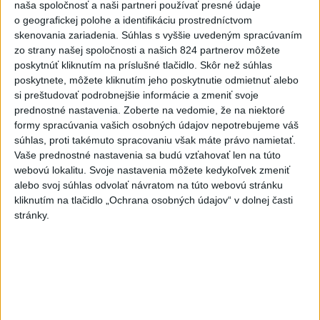
naša spoločnosť a naši partneri používať presné údaje
o geografickej polohe a identifikáciu prostredníctvom
skenovania zariadenia. Súhlas s vyššie uvedeným spracúvaním
zo strany našej spoločnosti a našich 824 partnerov môžete
poskytnúť kliknutím na príslušné tlačidlo. Skôr než súhlas
poskytnete, môžete kliknutím jeho poskytnutie odmietnuť alebo
si preštudovať podrobnejšie informácie a zmeniť svoje
prednostné nastavenia.
Zoberte na vedomie, že na niektoré
formy spracúvania vašich osobných údajov nepotrebujeme váš
súhlas, proti takémuto spracovaniu však máte právo namietať.
Vaše prednostné nastavenia sa budú vzťahovať len na túto
webovú lokalitu. Svoje nastavenia môžete kedykoľvek zmeniť
alebo svoj súhlas odvolať návratom na túto webovú stránku
kliknutím na tlačidlo „Ochrana osobných údajov“ v dolnej časti
stránky.
DRÁMA V PARLAMENTE: Poslankyňa
hádzala do premiéra vajíčka
Predsedajúci nariadil prerušenie priameho prenosu, zatiaľ čo