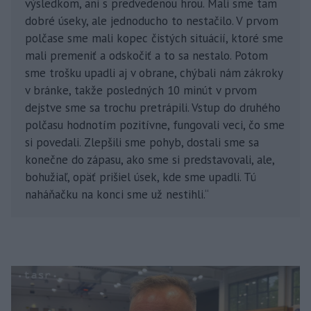
výsledkom, ani s predvedenou hrou. Mali sme tam
dobré úseky, ale jednoducho to nestačilo. V prvom
polčase sme mali kopec čistých situácií, ktoré sme
mali premeniť a odskočiť a to sa nestalo. Potom
sme trošku upadli aj v obrane, chýbali nám zákroky
v bránke, takže posledných 10 minút v prvom
dejstve sme sa trochu pretrápili. Vstup do druhého
polčasu hodnotím pozitívne, fungovali veci, čo sme
si povedali. Zlepšili sme pohyb, dostali sme sa
konečne do zápasu, ako sme si predstavovali, ale,
bohužiaľ, opäť prišiel úsek, kde sme upadli. Tú
naháňačku na konci sme už nestihli.“