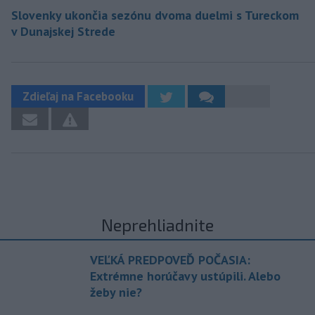
Slovenky ukončia sezónu dvoma duelmi s Tureckom
v Dunajskej Strede
Zdieľaj na Facebooku
Neprehliadnite
VEĽKÁ PREDPOVEĎ POČASIA:
Extrémne horúčavy ustúpili. Alebo
žeby nie?