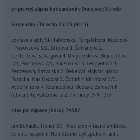
prípravný zápas hádzanárok v Dunajskej Strede:
Slovensko - Turecko 23:25 (9:13)
zostava a góly SR: Jablonská, Furgaláková, Kesziová
- Popovcová 3/2, Ščípová 1, Šutranová 2,
Geffertová 3, Vargová 4, Dmytrenková, Bujnochová
2/1, Pócsíková 2/1, Bačenková 3, Lengyelová 1,
Pénzesová, Ratvajská 2, Bekeová. Najviac gólov
Turecka: Naz Dagová 5, Öztürk Yildirimová 5/3,
Aydermirová 4. Rozhodovali: Budzák, Záhradník
(obaja SR), vylúčenia: 2:2, 7m hody: 5/4 - 3/3
Hlas po zápase /zdroj: TASR/:
Jan Beňadik, tréner SR: „Mali sme víťazné ambície,
čo sme nesplnili. Nemôžeme byť spokojní ani s