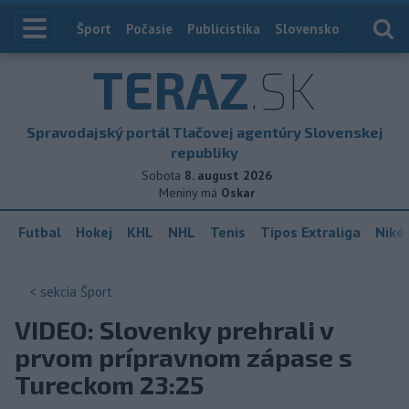
Index
Šport
Počasie
Publicistika
Slovensko
Zahranič
TERAZ
.SK
Spravodajský portál Tlačovej agentúry Slovenskej
republiky
Sobota
8. august 2026
Meniny má
Oskar
Futbal
Hokej
KHL
NHL
Tenis
Tipos Extraliga
Niké 
< sekcia
Šport
VIDEO: Slovenky prehrali v
prvom prípravnom zápase s
Tureckom 23:25