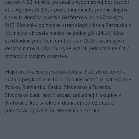
náskok. V 22. minúte po zásahu Aydemirovej bol rozdiel
už päťgólový (5:10), v poslednej minúte prvého dejstva
upravila domáca pivotka Geffertová na polčasových
9:13. Slovenky po zmene strán zlepšili hru a Ratvajská v
37. minúte skresala manko na jediný gól (14:15). Ešte
štvrťhodinu pred koncom bol stav 18:19, nasledujúcu
desaťminútovku však Turkyne vyhrali jednoznačne 6:1 a
rozhodli o svojom víťazstve.
Majstrovstvá Európy sa uskutočnia 3. až 20. decembra
2026 a prvýkrát v histórii ich bude hostiť až päť krajín –
Poľsko, Rumunsko, Česko, Slovensko a Turecko.
Slovensko bude hostiť zápasy základnej F-skupiny v
Bratislave, kde sa okrem domácej reprezentácie
predstavia aj Švédsko, Nemecko a Srbsko.