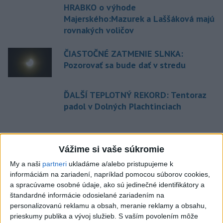
HRABKO o výhode
Majerského:Mazurek a Laššáková majú
rovnakých voličov
ČIASTOČNÉ ZATMENIE SLNKA:
Pozorovať sa bude dať v stredu
ĎALŠÍ TEPLOTNÝ REKORD: Tentoraz
padol v Dolných Plachtinciach
Aktuálne témy:
Kvízy
Podcasty
Rok Ľ.Štúra
Vážime si vaše súkromie
My a naši
partneri
ukladáme a/alebo pristupujeme k
Turizmus
Cestovanie
Rok dobrovoľníctva
informáciám na zariadení, napríklad pomocou súborov cookies,
a spracúvame osobné údaje, ako sú jedinečné identifikátory a
Dielo týždňa
Referendum
MS v hokeji
štandardné informácie odosielané zariadením na
personalizovanú reklamu a obsah, meranie reklamy a obsahu,
Komunálne voľby
prieskumy publika a vývoj služieb.
S vaším povolením môže