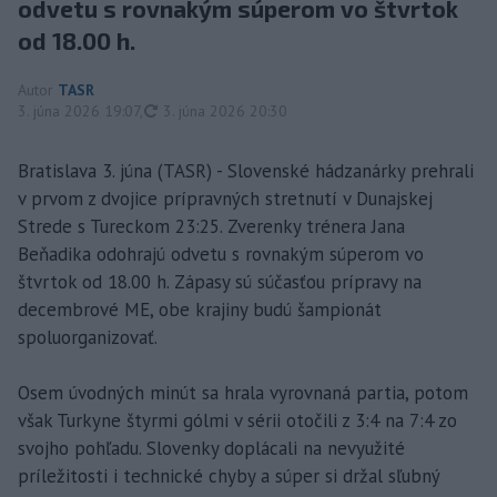
odvetu s rovnakým súperom vo štvrtok
od 18.00 h.
Autor
TASR
aktualizované
3. júna 2026 19:07
,
3. júna 2026 20:30
Bratislava 3. júna (TASR) - Slovenské hádzanárky prehrali
v prvom z dvojice prípravných stretnutí v Dunajskej
Strede s Tureckom 23:25. Zverenky trénera Jana
Beňadika odohrajú odvetu s rovnakým súperom vo
štvrtok od 18.00 h. Zápasy sú súčasťou prípravy na
decembrové ME, obe krajiny budú šampionát
spoluorganizovať.
Osem úvodných minút sa hrala vyrovnaná partia, potom
však Turkyne štyrmi gólmi v sérii otočili z 3:4 na 7:4 zo
svojho pohľadu. Slovenky doplácali na nevyužité
príležitosti i technické chyby a súper si držal sľubný