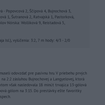
vá - Popovcová 2, Ščípová 4, Bujnochová 3,
vá 1, Šutranová 2, Ratvajská 1, Pastorková,
ólov Nórska: Wolliková 9, Reistadová 5,
 Isl.), vylúčenia: 3:2, 7 m hody: 4/3 - 2/0
 museli odovzdať pre pasívnu hru. V priebehu prvých
li na 2:2 zásluhou Bujnochovej a Langyelovej, ktorá
Potom však nasledovala 18 minút trvajúca 13-gólová
ípová gólom na 3:15. Do prestávky ešte favoritky
ospech.