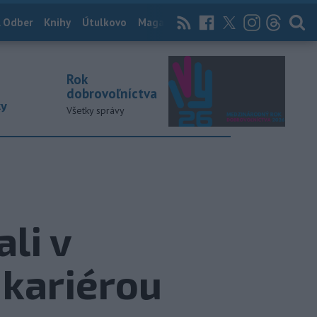
 Odber
Knihy
Útulkovo
Magazín
News Now
Archív
TASR
Rok
dobrovoľníctva
ky
Všetky správy
li v
 kariérou