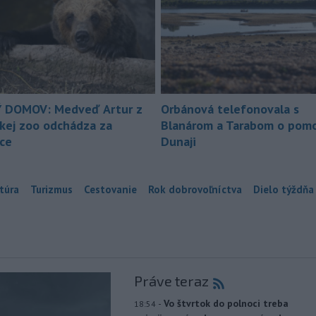
 DOMOV: Medveď Artur z
Orbánová telefonovala s
ckej zoo odchádza za
Blanárom a Tarabom o pomo
ice
Dunaji
túra
Turizmus
Cestovanie
Rok dobrovoľníctva
Dielo týždňa
Práve teraz
-
Vo štvrtok do polnoci treba
18:54