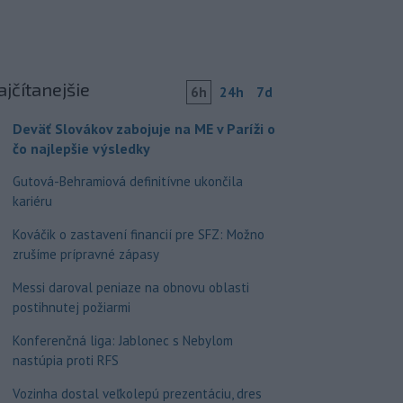
ajčítanejšie
6h
24h
7d
Deväť Slovákov zabojuje na ME v Paríži o
čo najlepšie výsledky
Gutová-Behramiová definitívne ukončila
kariéru
Kováčik o zastavení financií pre SFZ: Možno
zrušíme prípravné zápasy
Messi daroval peniaze na obnovu oblasti
postihnutej požiarmi
Konferenčná liga: Jablonec s Nebylom
nastúpia proti RFS
Vozinha dostal veľkolepú prezentáciu, dres