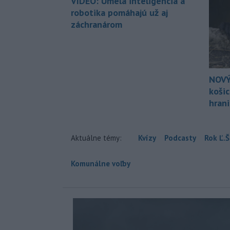
VIDEO: Umelá inteligencia a
robotika pomáhajú už aj
záchranárom
NOVÝ
koši
hran
Aktuálne témy:
Kvízy
Podcasty
Rok Ľ.Š
Komunálne voľby