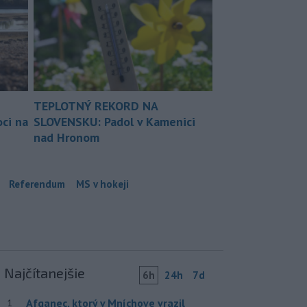
TEPLOTNÝ REKORD NA
ci na
SLOVENSKU: Padol v Kamenici
nad Hronom
Referendum
MS v hokeji
Najčítanejšie
6h
24h
7d
Afganec, ktorý v Mníchove vrazil
1