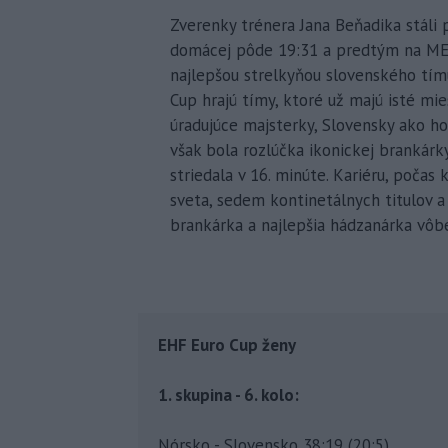
Zverenky trénera Jana Beňadika stáli p
domácej pôde 19:31 a predtým na ME 1
najlepšou strelkyňou slovenského tímu
Cup hrajú tímy, ktoré už majú isté m
úradujúce majsterky, Slovensky ako h
však bola rozlúčka ikonickej brankárk
striedala v 16. minúte. Kariéru, počas k
sveta, sedem kontinetálnych titulov a
brankárka a najlepšia hádzanárka vôbe
EHF Euro Cup ženy
1. skupina - 6. kolo:
Nórsko - Slovensko 38:19 (20:5)