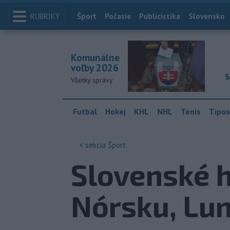
RUBRIKY
Index
Šport
Počasie
Publicistika
Slovensko
Komunálne
voľby 2026
S
Všetky správy
Futbal
Hokej
KHL
NHL
Tenis
Tipos
< sekcia
Šport
Slovenské h
Nórsku, Lun