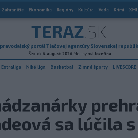
Zahraničie
Ekonomika
Regióny
Kultúra
Veda
Krimi
XML
TERAZ
.SK
pravodajský portál Tlačovej agentúry Slovenskej republi
Štvrtok
6. august 2026
Meniny má
Jozefína
 Extraliga
Niké liga
Basketbal
Zimné športy
LIVESCORE
ádzanárky prehra
deová sa lúčila s