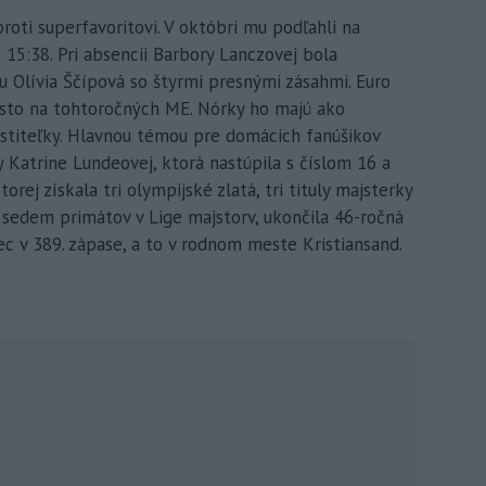
roti superfavoritovi. V októbri mu podľahli na
5:38. Pri absencii Barbory Lanczovej bola
 Olívia Ščípová so štyrmi presnými zásahmi. Euro
iesto na tohtoročných ME. Nórky ho majú ako
ostiteľky. Hlavnou témou pre domácich fanúšikov
y Katrine Lundeovej, ktorá nastúpila s číslom 16 a
torej získala tri olympijské zlatá, tri tituly majsterky
 sedem primátov v Lige majstorv, ukončila 46-ročná
c v 389. zápase, a to v rodnom meste Kristiansand.