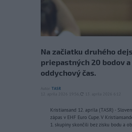
Na začiatku druhého dejs
priepastných 20 bodov a 
oddychový čas.
Autor
TASR
aktualizované
12. apríla 2026 19:56
,
13. apríla 2026 6:12
Kristiansand 12. apríla (TASR) - Slove
zápas v EHF Euro Cupe. V Kristiansand
1. skupiny skončili bez zisku bodu a o