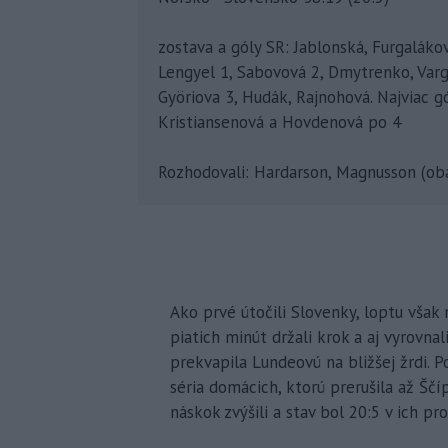
zostava a góly SR: Jablonská, Furgaláko
Lengyel 1, Sabovová 2, Dmytrenko, Vargo
Györiova 3, Hudák, Rajnohová. Najviac g
Kristiansenová a Hovdenová po 4
Rozhodovali: Hardarson, Magnusson (obaja
Ako prvé útočili Slovenky, loptu však
piatich minút držali krok a aj vyrovna
prekvapila Lundeovú na bližšej žrdi. 
séria domácich, ktorú prerušila až Šč
náskok zvýšili a stav bol 20:5 v ich pr