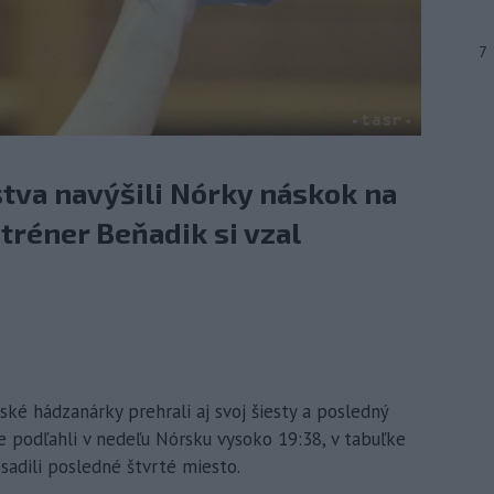
7
tva navýšili Nórky náskok na
tréner Beňadik si vzal
nské hádzanárky prehrali aj svoj šiesty a posledný
e podľahli v nedeľu Nórsku vysoko 19:38, v tabuľke
bsadili posledné štvrté miesto.