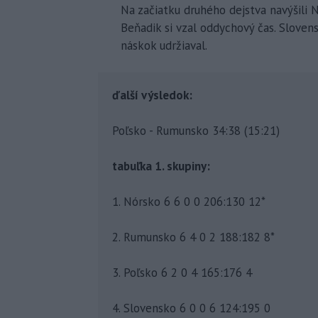
Na začiatku druhého dejstva navýšili
Beňadik si vzal oddychový čas. Slovens
náskok udržiaval.
ďalší výsledok:
Poľsko - Rumunsko 34:38 (15:21)
tabuľka 1. skupiny:
1. Nórsko 6 6 0 0 206:130 12*
2. Rumunsko 6 4 0 2 188:182 8*
3. Poľsko 6 2 0 4 165:176 4
4. Slovensko 6 0 0 6 124:195 0