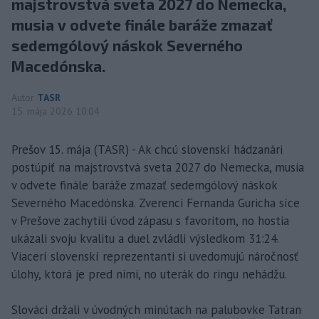
majstrovstvá sveta 2027 do Nemecka,
musia v odvete finále baráže zmazať
sedemgólový náskok Severného
Macedónska.
Autor
TASR
15. mája 2026 10:04
Prešov 15. mája (TASR) - Ak chcú slovenskí hádzanári
postúpiť na majstrovstvá sveta 2027 do Nemecka, musia
v odvete finále baráže zmazať sedemgólový náskok
Severného Macedónska. Zverenci Fernanda Guricha síce
v Prešove zachytili úvod zápasu s favoritom, no hostia
ukázali svoju kvalitu a duel zvládli výsledkom 31:24.
Viacerí slovenskí reprezentanti si uvedomujú náročnosť
úlohy, ktorá je pred nimi, no uterák do ringu nehádžu.
Slováci držali v úvodných minútach na palubovke Tatran