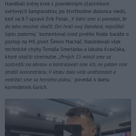
Handball Arény krok s pravidelným účastníkom
svetových šampionátov, po štvrťhodine dokonca viedli,
keď na 8:7 upravil Erik Fenár. „
V šatni sme si povedali, že
do toho musíme skočiť. Oni hrali svoj štandard, nepúšťali
loptu zadarmo,
“ komentoval úvod prvého finále baráže o
postup na MS pivot Šimon Macháč. Nasledovali však
technické chyby Tomáša Smetánku a Jakuba Kravčáka,
ktoré otočili stretnutie.
„Prvých 15 minút sme sa
sústredili na obranu a kontrolovali sme ich, no potom sme
stratili koncentráciu. V útoku bolo veľa unáhleností a
nedržali sme sa herného plánu,
“ povedal k duelu
kormidelník Gurich.