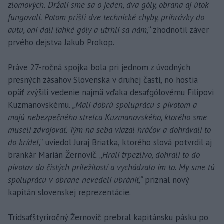
zlomových. Držali sme sa o jeden, dva góly, obrana aj útok
fungovali. Potom prišli dve technické chyby, prihrávky do
autu, oni dali ľahké góly a utrhli sa nám,
“ zhodnotil záver
prvého dejstva Jakub Prokop.
Práve 27-ročná spojka bola pri jednom z úvodných
presných zásahov Slovenska v druhej časti, no hostia
opäť zvýšili vedenie najmä vďaka desaťgólovému Filipovi
Kuzmanovskému.
„Mali dobrú spoluprácu s pivotom a
majú nebezpečného strelca Kuzmanovského, ktorého sme
museli zdvojovať. Tým na seba viazal hráčov a dohrávali to
do krídel,
“ uviedol Juraj Briatka, ktorého slová potvrdil aj
brankár Marián Žernovič. „
Hrali trpezlivo, dohrali to do
pivotov do čistých príležitostí a vychádzalo im to. My sme tú
spoluprácu v obrane nevedeli ubrániť,“
priznal nový
kapitán slovenskej reprezentácie.
Tridsaťštyriročný Žernovič prebral kapitánsku pásku po