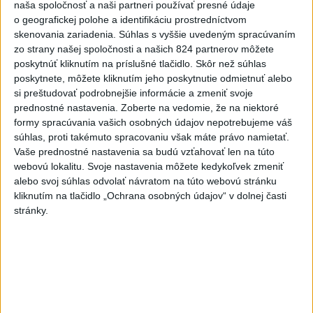
naša spoločnosť a naši partneri používať presné údaje
o geografickej polohe a identifikáciu prostredníctvom
Slováci prehrali 1. duel baráže so Sev. Macedónskom
skenovania zariadenia. Súhlas s vyššie uvedeným spracúvaním
24:31
zo strany našej spoločnosti a našich 824 partnerov môžete
poskytnúť kliknutím na príslušné tlačidlo. Skôr než súhlas
poskytnete, môžete kliknutím jeho poskytnutie odmietnuť alebo
si preštudovať podrobnejšie informácie a zmeniť svoje
prednostné nastavenia.
Zoberte na vedomie, že na niektoré
formy spracúvania vašich osobných údajov nepotrebujeme váš
súhlas, proti takémuto spracovaniu však máte právo namietať.
Vaše prednostné nastavenia sa budú vzťahovať len na túto
webovú lokalitu. Svoje nastavenia môžete kedykoľvek zmeniť
alebo svoj súhlas odvolať návratom na túto webovú stránku
kliknutím na tlačidlo „Ochrana osobných údajov“ v dolnej časti
stránky.
Slovenskí hádzanári sú jeden krok od MS, Kravčák:
Prijateľný súper