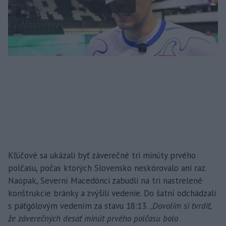
Kľúčové sa ukázali byť záverečné tri minúty prvého
polčasu, počas ktorých Slovensko neskórovalo ani raz.
Naopak, Severní Macedónci zabudli na tri nastrelené
konštrukcie bránky a zvýšili vedenie. Do šatní odchádzali
s päťgólovým vedením za stavu 18:13. „
Dovolím si tvrdiť,
že záverečných desať minút prvého polčasu bolo