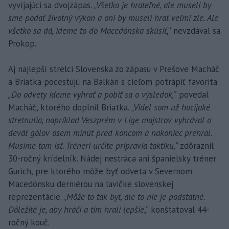
vyvíjajúci sa dvojzápas.
„Všetko je hrateľné, ale museli by
sme podať životný výkon a oni by museli hrať veľmi zle. Ale
všetko sa dá, ideme to do Macedónska skúsiť
,“ nevzdával sa
Prokop.
Aj najlepší strelci Slovenska zo zápasu v Prešove Macháč
a Briatka pocestujú na Balkán s cieľom potrápiť favorita.
„Do odvety ideme vyhrať a pobiť sa o výsledok,“
povedal
Macháč, ktorého doplnil Briatka.
„Videl som už hocijaké
stretnutia, napríklad Veszprém v Lige majstrov vyhrával o
deväť gólov osem minút pred koncom a nakoniec prehral.
Musíme tam ísť. Tréneri určite pripravia taktiku,“
zdôraznil
30-ročný krídelník. Nádej nestráca ani španielsky tréner
Gurich, pre ktorého môže byť odveta v Severnom
Macedónsku derniérou na lavičke slovenskej
reprezentácie. „
Môže to tak byť, ale to nie je podstatné.
Dôležité je, aby hráči a tím hrali lepšie
,“ konštatoval 44-
ročný kouč.