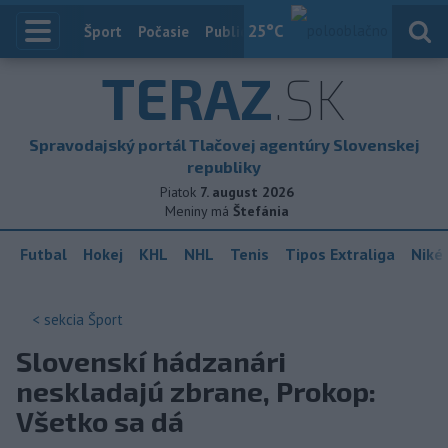
25
°C
Index
Šport
Počasie
Publicistika
Slovensko
Zahranič
TERAZ
.SK
Spravodajský portál Tlačovej agentúry Slovenskej
republiky
Piatok
7. august 2026
Meniny má
Štefánia
Futbal
Hokej
KHL
NHL
Tenis
Tipos Extraliga
Niké 
< sekcia
Šport
Slovenskí hádzanári
neskladajú zbrane, Prokop:
Všetko sa dá