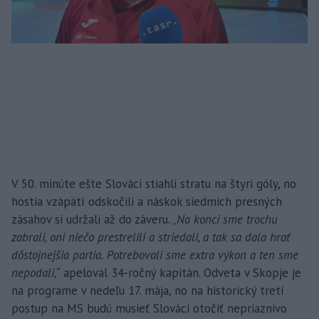
V 50. minúte ešte Slováci stiahli stratu na štyri góly, no
hostia vzápätí odskočili a náskok siedmich presných
zásahov si udržali až do záveru. „
Na konci sme trochu
zabrali, oni niečo prestrelili a striedali, a tak sa dala hrať
dôstojnejšia partia. Potrebovali sme extra výkon a ten sme
nepodali,“
apeloval 34-ročný kapitán. Odveta v Skopje je
na programe v nedeľu 17. mája, no na historický tretí
postup na MS budú musieť Slováci otočiť nepriaznivo