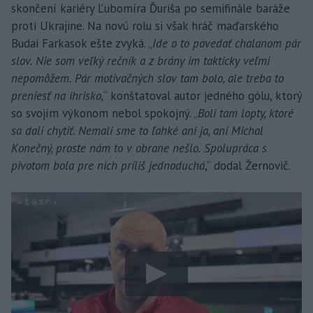
skončení kariéry Ľubomíra Ďuriša po semifinále baráže
proti Ukrajine. Na novú rolu si však hráč maďarského
Budai Farkasok ešte zvyká. „
Ide o to povedať chalanom pár
slov. Nie som veľký rečník a z brány im takticky veľmi
nepomôžem. Pár motivačných slov tam bolo, ale treba to
preniesť na ihrisko,
“ konštatoval autor jedného gólu, ktorý
so svojím výkonom nebol spokojný. „
Boli tam lopty, ktoré
sa dali chytiť. Nemali sme to ľahké ani ja, ani Michal
Konečný, proste nám to v obrane nešlo. Spolupráca s
pivotom bola pre nich príliš jednoduchá
,“ dodal Žernovič.