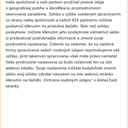
naša spoločnosť a naši partneri používať presné údaje
o geografickej polohe a identifikáciu prostredníctvom
Slováci prehrali 1. duel baráže so Sev. Macedónskom
skenovania zariadenia. Súhlas s vyššie uvedeným spracúvaním
24:31
zo strany našej spoločnosti a našich 824 partnerov môžete
poskytnúť kliknutím na príslušné tlačidlo. Skôr než súhlas
poskytnete, môžete kliknutím jeho poskytnutie odmietnuť alebo
si preštudovať podrobnejšie informácie a zmeniť svoje
prednostné nastavenia.
Zoberte na vedomie, že na niektoré
formy spracúvania vašich osobných údajov nepotrebujeme váš
súhlas, proti takémuto spracovaniu však máte právo namietať.
Vaše prednostné nastavenia sa budú vzťahovať len na túto
webovú lokalitu. Svoje nastavenia môžete kedykoľvek zmeniť
alebo svoj súhlas odvolať návratom na túto webovú stránku
kliknutím na tlačidlo „Ochrana osobných údajov“ v dolnej časti
stránky.
Slovenskí hádzanári sú jeden krok od MS, Kravčák:
Prijateľný súper