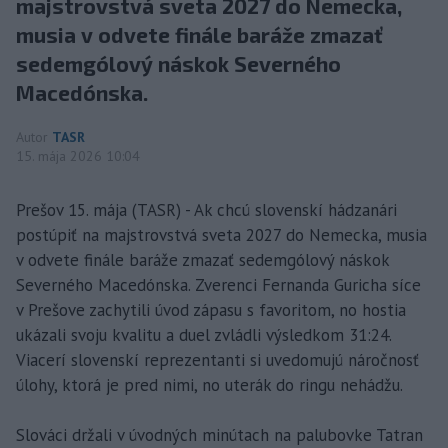
majstrovstvá sveta 2027 do Nemecka,
musia v odvete finále baráže zmazať
sedemgólový náskok Severného
Macedónska.
Autor
TASR
15. mája 2026 10:04
Prešov 15. mája (TASR) - Ak chcú slovenskí hádzanári
postúpiť na majstrovstvá sveta 2027 do Nemecka, musia
v odvete finále baráže zmazať sedemgólový náskok
Severného Macedónska. Zverenci Fernanda Guricha síce
v Prešove zachytili úvod zápasu s favoritom, no hostia
ukázali svoju kvalitu a duel zvládli výsledkom 31:24.
Viacerí slovenskí reprezentanti si uvedomujú náročnosť
úlohy, ktorá je pred nimi, no uterák do ringu nehádžu.
Slováci držali v úvodných minútach na palubovke Tatran