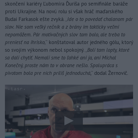
skončení kariéry Ľubomíra Ďuriša po semifinále baráže
proti Ukrajine. Na novú rolu si však hráč maďarského
Budai Farkasok ešte zvyká. „
Ide o to povedať chalanom pár
slov. Nie som veľký rečník a z brány im takticky veľmi
nepomôžem. Pár motivačných slov tam bolo, ale treba to
preniesť na ihrisko,
“ konštatoval autor jedného gólu, ktorý
so svojím výkonom nebol spokojný. „
Boli tam lopty, ktoré
sa dali chytiť. Nemali sme to ľahké ani ja, ani Michal
Konečný, proste nám to v obrane nešlo. Spolupráca s
pivotom bola pre nich príliš jednoduchá
,“ dodal Žernovič.