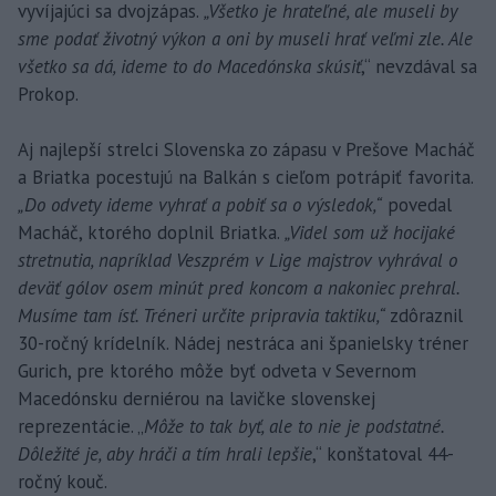
vyvíjajúci sa dvojzápas.
„Všetko je hrateľné, ale museli by
sme podať životný výkon a oni by museli hrať veľmi zle. Ale
všetko sa dá, ideme to do Macedónska skúsiť
,“ nevzdával sa
Prokop.
Aj najlepší strelci Slovenska zo zápasu v Prešove Macháč
a Briatka pocestujú na Balkán s cieľom potrápiť favorita.
„Do odvety ideme vyhrať a pobiť sa o výsledok,“
povedal
Macháč, ktorého doplnil Briatka.
„Videl som už hocijaké
stretnutia, napríklad Veszprém v Lige majstrov vyhrával o
deväť gólov osem minút pred koncom a nakoniec prehral.
Musíme tam ísť. Tréneri určite pripravia taktiku,“
zdôraznil
30-ročný krídelník. Nádej nestráca ani španielsky tréner
Gurich, pre ktorého môže byť odveta v Severnom
Macedónsku derniérou na lavičke slovenskej
reprezentácie. „
Môže to tak byť, ale to nie je podstatné.
Dôležité je, aby hráči a tím hrali lepšie
,“ konštatoval 44-
ročný kouč.