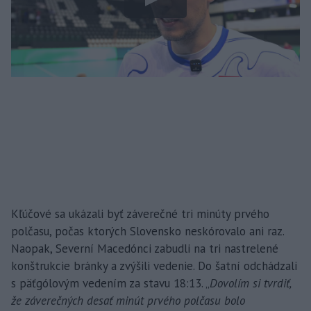
Kľúčové sa ukázali byť záverečné tri minúty prvého
polčasu, počas ktorých Slovensko neskórovalo ani raz.
Naopak, Severní Macedónci zabudli na tri nastrelené
konštrukcie bránky a zvýšili vedenie. Do šatní odchádzali
s päťgólovým vedením za stavu 18:13. „
Dovolím si tvrdiť,
že záverečných desať minút prvého polčasu bolo