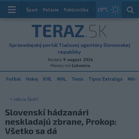
19
°C
Index
Šport
Počasie
Publicistika
Slovensko
Zahranič
TERAZ
.SK
Spravodajský portál Tlačovej agentúry Slovenskej
republiky
Nedela
9. august 2026
Meniny má
Ľubomíra
Futbal
Hokej
KHL
NHL
Tenis
Tipos Extraliga
Niké 
< sekcia
Šport
Slovenskí hádzanári
neskladajú zbrane, Prokop:
Všetko sa dá