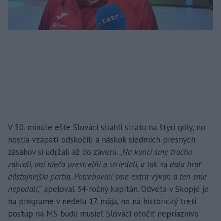
V 50. minúte ešte Slováci stiahli stratu na štyri góly, no
hostia vzápätí odskočili a náskok siedmich presných
zásahov si udržali až do záveru. „
Na konci sme trochu
zabrali, oni niečo prestrelili a striedali, a tak sa dala hrať
dôstojnejšia partia. Potrebovali sme extra výkon a ten sme
nepodali,“
apeloval 34-ročný kapitán. Odveta v Skopje je
na programe v nedeľu 17. mája, no na historický tretí
postup na MS budú musieť Slováci otočiť nepriaznivo