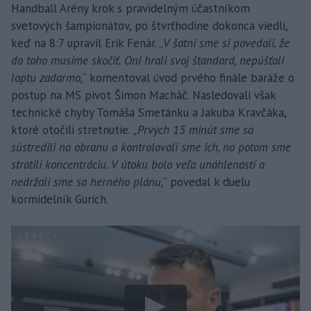
Handball Arény krok s pravidelným účastníkom
svetových šampionátov, po štvrťhodine dokonca viedli,
keď na 8:7 upravil Erik Fenár. „
V šatni sme si povedali, že
do toho musíme skočiť. Oni hrali svoj štandard, nepúšťali
loptu zadarmo,
“ komentoval úvod prvého finále baráže o
postup na MS pivot Šimon Macháč. Nasledovali však
technické chyby Tomáša Smetánku a Jakuba Kravčáka,
ktoré otočili stretnutie.
„Prvých 15 minút sme sa
sústredili na obranu a kontrolovali sme ich, no potom sme
stratili koncentráciu. V útoku bolo veľa unáhleností a
nedržali sme sa herného plánu,
“ povedal k duelu
kormidelník Gurich.