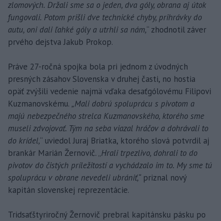
zlomových. Držali sme sa o jeden, dva góly, obrana aj útok
fungovali. Potom prišli dve technické chyby, prihrávky do
autu, oni dali ľahké góly a utrhli sa nám,
“ zhodnotil záver
prvého dejstva Jakub Prokop.
Práve 27-ročná spojka bola pri jednom z úvodných
presných zásahov Slovenska v druhej časti, no hostia
opäť zvýšili vedenie najmä vďaka desaťgólovému Filipovi
Kuzmanovskému.
„Mali dobrú spoluprácu s pivotom a
majú nebezpečného strelca Kuzmanovského, ktorého sme
museli zdvojovať. Tým na seba viazal hráčov a dohrávali to
do krídel,
“ uviedol Juraj Briatka, ktorého slová potvrdil aj
brankár Marián Žernovič. „
Hrali trpezlivo, dohrali to do
pivotov do čistých príležitostí a vychádzalo im to. My sme tú
spoluprácu v obrane nevedeli ubrániť,“
priznal nový
kapitán slovenskej reprezentácie.
Tridsaťštyriročný Žernovič prebral kapitánsku pásku po