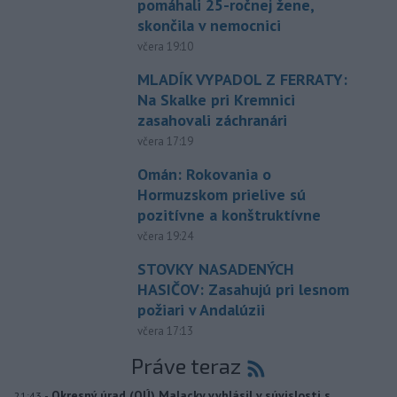
pomáhali 25-ročnej žene,
skončila v nemocnici
včera 19:10
MLADÍK VYPADOL Z FERRATY:
Na Skalke pri Kremnici
zasahovali záchranári
včera 17:19
Omán: Rokovania o
Hormuzskom prielive sú
pozitívne a konštruktívne
včera 19:24
STOVKY NASADENÝCH
HASIČOV: Zasahujú pri lesnom
požiari v Andalúzii
včera 17:13
Práve teraz
-
Okresný úrad (OÚ) Malacky vyhlásil v súvislosti s
21:43