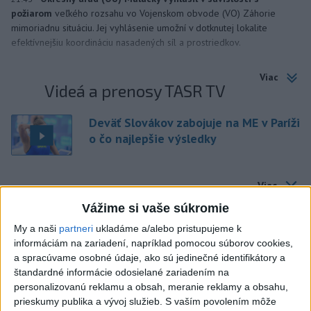
požiarom
veľkého rozsahu vo Vojenskom obvode (VO) Záhorie
mimoriadnu situáciu. Jej vyhlásenie umožní v dotknutej lokalite
efektívnejšiu koordináciu nasadených síl a prostriedkov.
Viac
Videá a prenosy TASR TV
Deväť Slovákov zabojuje na ME v Paríži
o čo najlepšie výsledky
Viac
Najčítanejšie
Vážime si vaše súkromie
My a naši
partneri
ukladáme a/alebo pristupujeme k
6h
24h
7d
informáciám na zariadení, napríklad pomocou súborov cookies,
a spracúvame osobné údaje, ako sú jedinečné identifikátory a
DRÁMA V PARLAMENTE: Poslankyňa
1
štandardné informácie odosielané zariadením na
hádzala do premiéra vajíčka
personalizovanú reklamu a obsah, meranie reklamy a obsahu,
prieskumy publika a vývoj služieb.
S vaším povolením môže