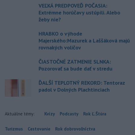
VEĽKÁ PREDPOVEĎ POČASIA:
Extrémne horúčavy ustúpili. Alebo
žeby nie?
HRABKO o výhode
Majerského:Mazurek a Laššáková majú
rovnakých voličov
ČIASTOČNÉ ZATMENIE SLNKA:
Pozorovať sa bude dať v stredu
ĎALŠÍ TEPLOTNÝ REKORD: Tentoraz
padol v Dolných Plachtinciach
Aktuálne témy:
Kvízy
Podcasty
Rok Ľ.Štúra
Turizmus
Cestovanie
Rok dobrovoľníctva