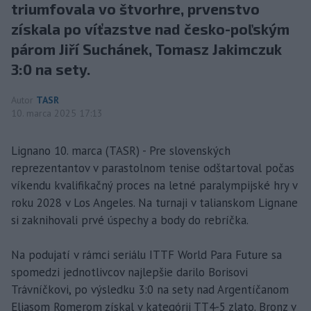
triumfovala vo štvorhre, prvenstvo
získala po víťazstve nad česko-poľským
párom Jiří Suchánek, Tomasz Jakimczuk
3:0 na sety.
Autor
TASR
10. marca 2025 17:13
Lignano 10. marca (TASR) - Pre slovenských
reprezentantov v parastolnom tenise odštartoval počas
víkendu kvalifikačný proces na letné paralympijské hry v
roku 2028 v Los Angeles. Na turnaji v talianskom Lignane
si zaknihovali prvé úspechy a body do rebríčka.
Na podujatí v rámci seriálu ITTF World Para Future sa
spomedzi jednotlivcov najlepšie darilo Borisovi
Trávníčkovi, po výsledku 3:0 na sety nad Argentíčanom
Eliasom Romerom získal v kategórii TT4-5 zlato. Bronz v