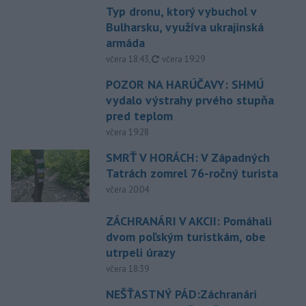
Typ dronu, ktorý vybuchol v
Bulharsku, využíva ukrajinská
armáda
aktualizované
včera 18:43
,
včera 19:29
POZOR NA HARÚČAVY: SHMÚ
vydalo výstrahy prvého stupňa
pred teplom
včera 19:28
SMRŤ V HORÁCH: V Západných
Tatrách zomrel 76-ročný turista
včera 20:04
ZÁCHRANÁRI V AKCII: Pomáhali
dvom poľským turistkám, obe
utrpeli úrazy
včera 18:39
NEŠŤASTNÝ PÁD:Záchranári