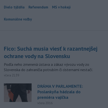
Dielo týždňa
Referendum
MS v hokeji
Komunálne voľby
Fico: Suchá musia viesť k razantnejšej
ochrane vody na Slovensku
Podľa neho zmenená ústava a zákaz vývozu vody zo
Slovenska do zahraničia potrubím či cisternami nestačí.
včera 21:39
DRÁMA V PARLAMENTE:
Poslankyňa hádzala do
premiéra vajíčka
včera 20:16