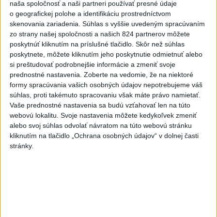
2
Do Bulharska vnikol dron a vybuchol v blízkosti hraníc s
naša spoločnosť a naši partneri používať presné údaje
Rumunskom
o geografickej polohe a identifikáciu prostredníctvom
skenovania zariadenia. Súhlas s vyššie uvedeným spracúvaním
3
V blízkosti Vojenského technického a skúšobného ústavu
zo strany našej spoločnosti a našich 824 partnerov môžete
Záhorie HORÍ
poskytnúť kliknutím na príslušné tlačidlo. Skôr než súhlas
poskytnete, môžete kliknutím jeho poskytnutie odmietnuť alebo
4
Očovská folklórna hruda tradične privítala domáce
si preštudovať podrobnejšie informácie a zmeniť svoje
folklórne kolektívy
prednostné nastavenia.
Zoberte na vedomie, že na niektoré
formy spracúvania vašich osobných údajov nepotrebujeme váš
5
SMRŤ V HORÁCH: V Západných Tatrách zomrel 76-ročný
súhlas, proti takémuto spracovaniu však máte právo namietať.
turista
Vaše prednostné nastavenia sa budú vzťahovať len na túto
webovú lokalitu. Svoje nastavenia môžete kedykoľvek zmeniť
6
Kúpele Brusno pripravujú 19. ročník festivalu Jozefa
alebo svoj súhlas odvolať návratom na túto webovú stránku
Bednárika
kliknutím na tlačidlo „Ochrana osobných údajov“ v dolnej časti
stránky.
7
V časti Košice-Krásna otvorili park pomenovaný po
kňazovi Semivanovi
Najnovšie správy na Teraz.sk
Vyhlásenia