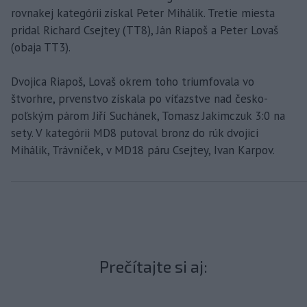
rovnakej kategórii získal Peter Mihálik. Tretie miesta
pridal Richard Csejtey (TT8), Ján Riapoš a Peter Lovaš
(obaja TT3).
Dvojica Riapoš, Lovaš okrem toho triumfovala vo
štvorhre, prvenstvo získala po víťazstve nad česko-
poľským párom Jiří Suchánek, Tomasz Jakimczuk 3:0 na
sety. V kategórii MD8 putoval bronz do rúk dvojici
Mihálik, Trávníček, v MD18 páru Csejtey, Ivan Karpov.
Prečítajte si aj: