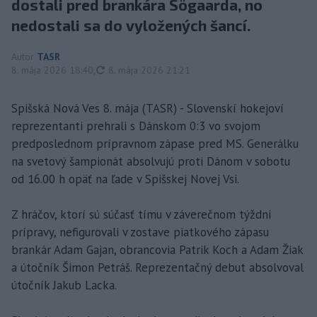
dostali pred brankára Sögaarda, no
nedostali sa do vyložených šancí.
Autor
TASR
aktualizované
8. mája 2026 18:40
,
8. mája 2026 21:21
Spišská Nová Ves 8. mája (TASR) - Slovenskí hokejoví
reprezentanti prehrali s Dánskom 0:3 vo svojom
predposlednom prípravnom zápase pred MS. Generálku
na svetový šampionát absolvujú proti Dánom v sobotu
od 16.00 h opäť na ľade v Spišskej Novej Vsi.
Z hráčov, ktorí sú súčasť tímu v záverečnom týždni
prípravy, nefigurovali v zostave piatkového zápasu
brankár Adam Gajan, obrancovia Patrik Koch a Adam Žiak
a útočník Šimon Petráš. Reprezentačný debut absolvoval
útočník Jakub Lacka.