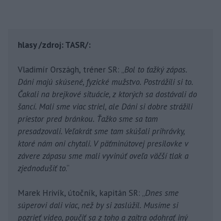
hlasy /zdroj: TASR/:
Vladimír Országh, tréner SR: „
Bol to ťažký zápas.
Dáni majú skúsené, fyzické mužstvo. Postrážili si to.
Čakali na brejkové situácie, z ktorých sa dostávali do
šancí. Mali sme viac striel, ale Dáni si dobre strážili
priestor pred bránkou. Ťažko sme sa tam
presadzovali. Veľakrát sme tam skúšali prihrávky,
ktoré nám oni chytali. V päťminútovej presilovke v
závere zápasu sme mali vyvinúť oveľa väčší tlak a
zjednodušiť to
.“
Marek Hrivík, útočník, kapitán SR: „
Dnes sme
súperovi dali viac, než by si zaslúžil. Musíme si
pozrieť video, poučiť sa z toho a zajtra odohrať iný