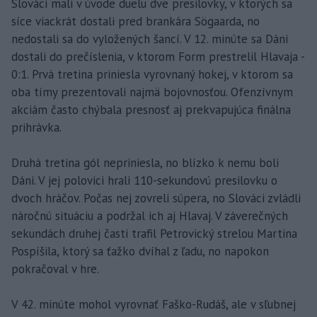
Slováci mali v úvode duelu dve presilovky, v ktorých sa
síce viackrát dostali pred brankára Sögaarda, no
nedostali sa do vyložených šancí. V 12. minúte sa Dáni
dostali do prečíslenia, v ktorom Form prestrelil Hlavaja -
0:1. Prvá tretina priniesla vyrovnaný hokej, v ktorom sa
oba tímy prezentovali najmä bojovnosťou. Ofenzívnym
akciám často chýbala presnosť aj prekvapujúca finálna
prihrávka.
Druhá tretina gól nepriniesla, no blízko k nemu boli
Dáni. V jej polovici hrali 110-sekundovú presilovku o
dvoch hráčov. Počas nej zovreli súpera, no Slováci zvládli
náročnú situáciu a podržal ich aj Hlavaj. V záverečných
sekundách druhej časti trafil Petrovický strelou Martina
Pospíšila, ktorý sa ťažko dvíhal z ľadu, no napokon
pokračoval v hre.
V 42. minúte mohol vyrovnať Faško-Rudáš, ale v sľubnej