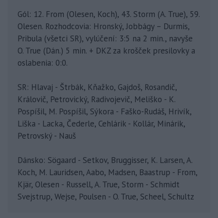
Gól: 12. From (Olesen, Koch), 43. Storm (A. True), 59.
Olesen. Rozhodcovia: Hronský, Jobbágy – Durmis,
Pribula (všetci SR), vylúčení: 3:5 na 2 min., navyše
O. True (Dán.) 5 min. + DKZ za krošček presilovky a
oslabenia: 0:0.
SR: Hlavaj - Štrbák, Kňažko, Gajdoš, Rosandič,
Královič, Petrovický, Radivojevič, Meliško - K.
Pospíšil, M. Pospíšil, Sýkora - Faško-Rudáš, Hrivík,
Liška - Lacka, Čederle, Cehlárik - Kollár, Minárik,
Petrovský - Nauš
Dánsko: Sögaard - Setkov, Bruggisser, K. Larsen, A.
Koch, M. Lauridsen, Aabo, Madsen, Baastrup - From,
Kjär, Olesen - Russell, A. True, Storm - Schmidt
Svejstrup, Wejse, Poulsen - O. True, Scheel, Schultz