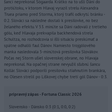
šanci neprekonal Sögaarda. Krátko na to ušli Dáni do
protiútoku, v ktorom Hlavaj vyrazil strelu Alexandra
Truea priamo pred Storma, ktorý trafil odkrytú bránku -
0:2. Slováci sa následne dostali k presilovke, no bez
želaného efektu. V 53. minúte sa Dáni radovali z tretieho
gólu, keď Hlavaja prekvapila backhendová strela
Schultza, no rozhodcovia si išli situáciu preskúmať a
spätne odhalili faul Dánov. Namiesto trojgólového
manka nasledovala 5-minútová presilovka Slovákov.
Počas nej Storm ušiel slovenskej obrane, no Hlavaja
neprekonal. Na opačnej strane nevyužil sľubnú šancu
Kollár. Slováci podporili presilovku stiahnutím brankára,
no Olesen strelil po Liškovej chybe tretí gól Dánov - 0:3.
prípravný zápas - Fortuna Classic 2026
Slovensko - Dánsko 0:3 (0:1, 0:0, 0:2)