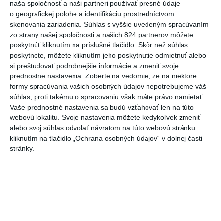
naša spoločnosť a naši partneri používať presné údaje
o geografickej polohe a identifikáciu prostredníctvom
skenovania zariadenia. Súhlas s vyššie uvedeným spracúvaním
zo strany našej spoločnosti a našich 824 partnerov môžete
poskytnúť kliknutím na príslušné tlačidlo. Skôr než súhlas
poskytnete, môžete kliknutím jeho poskytnutie odmietnuť alebo
si preštudovať podrobnejšie informácie a zmeniť svoje
prednostné nastavenia.
Zoberte na vedomie, že na niektoré
formy spracúvania vašich osobných údajov nepotrebujeme váš
súhlas, proti takémuto spracovaniu však máte právo namietať.
Vaše prednostné nastavenia sa budú vzťahovať len na túto
webovú lokalitu. Svoje nastavenia môžete kedykoľvek zmeniť
Sikora podpísal nováčikovský kontrakt s
alebo svoj súhlas odvolať návratom na túto webovú stránku
Washingtonom Capitals
kliknutím na tlačidlo „Ochrana osobných údajov“ v dolnej časti
stránky.
Zdieľaj na Facebooku