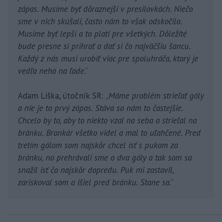
zápas. Musíme byť dôraznejší v presilovkách. Niečo
sme v nich skúšali, často nám to však odskočilo.
Musíme byť lepší a to platí pre všetkých. Dôležité
bude presne si prihrať a dať si čo najväčšiu šancu.
Každý z nás musí urobiť viac pre spoluhráča, ktorý je
vedľa neho na ľade
.“
Adam Liška, útočník SR: „
Máme problém strieľať góly
a nie je to prvý zápas. Stáva sa nám to častejšie.
Chcelo by to, aby to niekto vzal na seba a strieľal na
bránku. Brankár všetko videl a mal to uľahčené. Pred
tretím gólom som najskôr chcel ísť s pukom za
bránku, no prehrávali sme o dva góly a tak som sa
snažil ísť čo najskôr dopredu. Puk mi zastavil,
zariskoval som a išiel pred bránku. Stane sa
.“