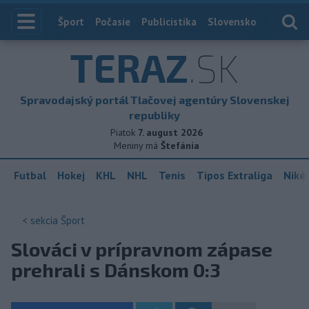
Index
Šport
Počasie
Publicistika
Slovensko
Zahranič
TERAZ
.SK
Spravodajský portál Tlačovej agentúry Slovenskej
republiky
Piatok
7. august 2026
Meniny má
Štefánia
Futbal
Hokej
KHL
NHL
Tenis
Tipos Extraliga
Niké 
< sekcia
Šport
Slováci v prípravnom zápase
prehrali s Dánskom 0:3