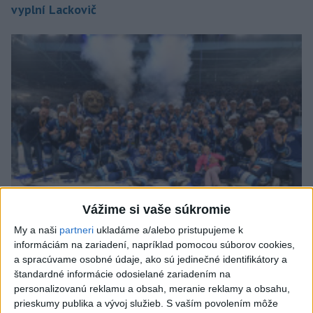
vyplní Lackovič
Vážime si vaše súkromie
My a naši
partneri
ukladáme a/alebo pristupujeme k
Nitra bude v novej sezóne súčasťou hokejovej Ligy
informáciám na zariadení, napríklad pomocou súborov cookies,
majstrov
a spracúvame osobné údaje, ako sú jedinečné identifikátory a
štandardné informácie odosielané zariadením na
personalizovanú reklamu a obsah, meranie reklamy a obsahu,
prieskumy publika a vývoj služieb.
S vaším povolením môže