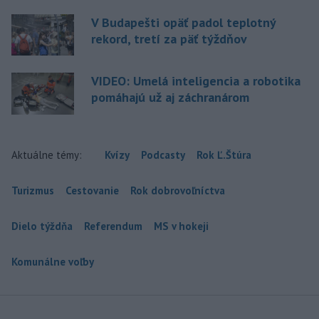
V Budapešti opäť padol teplotný
rekord, tretí za päť týždňov
VIDEO: Umelá inteligencia a robotika
pomáhajú už aj záchranárom
Aktuálne témy:
Kvízy
Podcasty
Rok Ľ.Štúra
Turizmus
Cestovanie
Rok dobrovoľníctva
Dielo týždňa
Referendum
MS v hokeji
Komunálne voľby