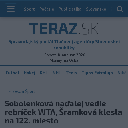
Index
Šport
Počasie
Publicistika
Slovensko
Zahranič
TERAZ
.SK
Spravodajský portál Tlačovej agentúry Slovenskej
republiky
Sobota
8. august 2026
Meniny má
Oskar
Futbal
Hokej
KHL
NHL
Tenis
Tipos Extraliga
Niké 
< sekcia
Šport
Sobolenková naďalej vedie
rebríček WTA, Šramková klesla
na 122. miesto