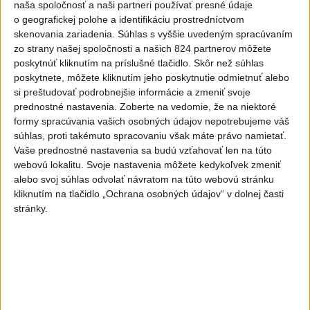
7
TRAGÉDIA NA DUNAJI: Muž sa išiel okúpať, z vody viac
naša spoločnosť a naši partneri používať presné údaje
nevyšiel
o geografickej polohe a identifikáciu prostredníctvom
skenovania zariadenia. Súhlas s vyššie uvedeným spracúvaním
zo strany našej spoločnosti a našich 824 partnerov môžete
Najnovšie správy na Teraz.sk
poskytnúť kliknutím na príslušné tlačidlo. Skôr než súhlas
poskytnete, môžete kliknutím jeho poskytnutie odmietnuť alebo
Vyhlásenia
si preštudovať podrobnejšie informácie a zmeniť svoje
prednostné nastavenia.
Zoberte na vedomie, že na niektoré
Priame prenosy z Národnej rady SR
formy spracúvania vašich osobných údajov nepotrebujeme váš
súhlas, proti takémuto spracovaniu však máte právo namietať.
Vaše prednostné nastavenia sa budú vzťahovať len na túto
webovú lokalitu. Svoje nastavenia môžete kedykoľvek zmeniť
Politika na sociálnych sieťach
alebo svoj súhlas odvolať návratom na túto webovú stránku
kliknutím na tlačidlo „Ochrana osobných údajov“ v dolnej časti
stránky.
Zobraziť viac
Info
Najnovšie videá
Najsledovanejšie videá
Kontrolný deň na Spišskom hrade
potvrdil výrazný pokrok...