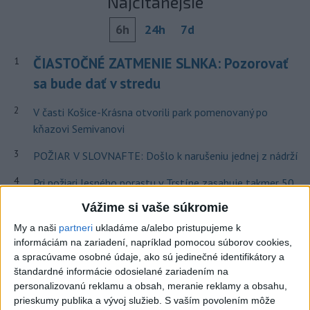
Najčítanejšie
6h
24h
7d
ČIASTOČNÉ ZATMENIE SLNKA: Pozorovať
1
sa bude dať v stredu
2
V časti Košice-Krásna otvorili park pomenovaný po
kňazovi Semivanovi
3
POŽIAR V SLOVNAFTE: Došlo k narušeniu jednej z nádrží
4
Pri požiari lesného porastu v Trstíne zasahuje takmer 50
hasičov
Vážime si vaše súkromie
5
VEĽKÁ PREDPOVEĎ POČASIA: Extrémne horúčavy
My a naši
partneri
ukladáme a/alebo pristupujeme k
ustúpili. Alebo žeby nie?
informáciám na zariadení, napríklad pomocou súborov cookies,
a spracúvame osobné údaje, ako sú jedinečné identifikátory a
6
Fridrichová: Školy vyučujúce po novom musia mať
štandardné informácie odosielané zariadením na
pripravené osnovy
personalizovanú reklamu a obsah, meranie reklamy a obsahu,
prieskumy publika a vývoj služieb.
S vaším povolením môže