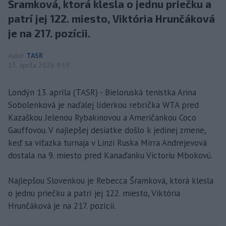
Šramková, ktorá klesla o jednu priečku a
patrí jej 122. miesto, Viktória Hrunčáková
je na 217. pozícii.
Autor
TASR
13. apríla 2026 9:19
Londýn 13. apríla (TASR) - Bieloruská tenistka Arina
Sobolenková je naďalej líderkou rebríčka WTA pred
Kazaškou Jelenou Rybakinovou a Američankou Coco
Gauffovou. V najlepšej desiatke došlo k jedinej zmene,
keď sa víťazka turnaja v Linzi Ruska Mirra Andrejevová
dostala na 9. miesto pred Kanaďanku Victoriu Mbokovú.
Najlepšou Slovenkou je Rebecca Šramková, ktorá klesla
o jednu priečku a patrí jej 122. miesto, Viktória
Hrunčáková je na 217. pozícii.