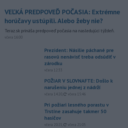
VEĽKÁ PREDPOVEĎ POČASIA: Extrémne
horúčavy ustúpili. Alebo žeby nie?
Teraz.sk prináša predpoveď počasia na nasledujúci týždeň.
včera 16:00
Prezident: Násilie páchané pre
rasovú nenávisť treba odsúdiť v
zárodku
včera 12:33
POŽIAR V SLOVNAFTE: Došlo k
narušeniu jednej z nádrží
aktualizované
včera 14:20
,
včera 15:46
Pri požiari lesného porastu v
Trstíne zasahuje takmer 50
hasičov
aktualizované
včera 20:21
,
včera 21:05