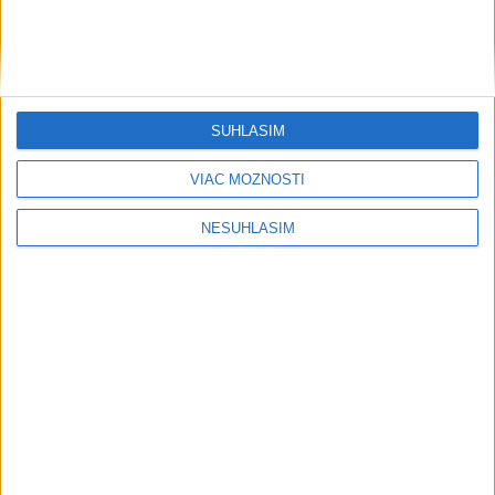
....
SÚHLASÍM
VIAC MOŽNOSTÍ
NESÚHLASÍM
....