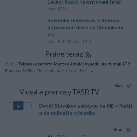
Lacko: Rastú talentovaní hráči
včera 15:51
Slovenky remizovali v druhom
prípravnom dueli so Slovinkami
2:2
aktualizované
včera 17:13
,
včera 19:45
Práve teraz
-
Taliansky tenista Matteo Arnaldi vypadol na turnaji ATP
21:30
Masters 1000
v Montreale už v 3. kole dvojhry.
Viac
Videá a prenosy TASR TV
Deväť Slovákov zabojuje na ME v Paríži
o čo najlepšie výsledky
Viac