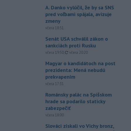
A. Danko vylúčil, že by sa SNS
pred voľbami spájala, avizuje
zmeny
včera 18:51
Senát USA schválil zákon o
sankciách proti Rusku
aktualizované
včera 19:50
,
včera 20:20
Magyar o kandidátoch na post
prezidenta: Mená nebudú
prekvapením
včera 17:31
Románsky palác na Spišskom
hrade sa podarilo staticky
zabezpečiť
včera 18:00
Slováci získali vo Vichy bronz,